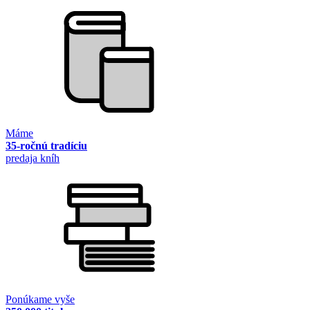
Máme
35-ročnú tradíciu
predaja kníh
Ponúkame vyše