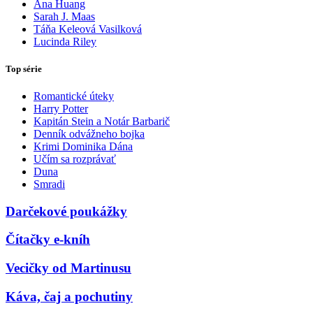
Ana Huang
Sarah J. Maas
Táňa Keleová Vasilková
Lucinda Riley
Top série
Romantické úteky
Harry Potter
Kapitán Stein a Notár Barbarič
Denník odvážneho bojka
Krimi Dominika Dána
Učím sa rozprávať
Duna
Smradi
Darčekové poukážky
Čítačky e-kníh
Vecičky od Martinusu
Káva, čaj a pochutiny