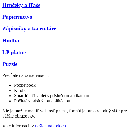
Hrnčeky a fľaše
Papiernictvo
Zápisníky a kalendáre
Hudba
LP platne
Puzzle
Prečítate na zariadeniach:
Pocketbook
Kindle
Smartfón či tablet s príslušnou aplikáciou
Počítač s príslušnou aplikáciou
Nie je možné meniť veľkosť písma, formát je preto vhodný skôr pre
väčšie obrazovky.
Viac informácií v
našich návodoch