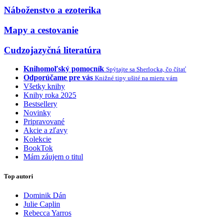
Náboženstvo a ezoterika
Mapy a cestovanie
Cudzojazyčná literatúra
Knihomoľský pomocník
Spýtajte sa Sherlocka, čo čítať
Odporúčame pre vás
Knižné tipy ušité na mieru vám
Všetky knihy
Knihy roka 2025
Bestsellery
Novinky
Pripravované
Akcie a zľavy
Kolekcie
BookTok
Mám záujem o titul
Top autori
Dominik Dán
Julie Caplin
Rebecca Yarros