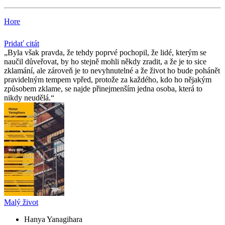
Hore
Pridať citát
Byla však pravda, že tehdy poprvé pochopil, že lidé, kterým se
naučil důveřovat, by ho stejně mohli někdy zradit, a že je to sice
zklamání, ale zároveň je to nevyhnutelné a že život ho bude pohánět
pravidelným tempem vpřed, protože za každého, kdo ho nějakým
způsobem zklame, se najde přinejmenším jedna osoba, která to
nikdy neudělá.
Malý život
Hanya Yanagihara