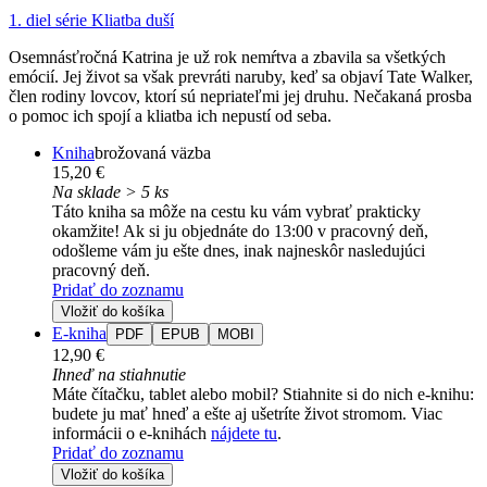
1. diel série
Kliatba duší
Osemnásťročná Katrina je už rok nemŕtva a zbavila sa všetkých
emócií. Jej život sa však prevráti naruby, keď sa objaví Tate Walker,
člen rodiny lovcov, ktorí sú nepriateľmi jej druhu. Nečakaná prosba
o pomoc ich spojí a kliatba ich nepustí od seba.
Kniha
brožovaná väzba
15,20 €
Na sklade > 5 ks
Táto kniha sa môže na cestu ku vám vybrať prakticky
okamžite! Ak si ju objednáte do 13:00 v pracovný deň,
odošleme vám ju ešte dnes, inak najneskôr nasledujúci
pracovný deň.
Pridať do zoznamu
Vložiť do košíka
E-kniha
PDF
EPUB
MOBI
12,90 €
Ihneď na stiahnutie
Máte čítačku, tablet alebo mobil? Stiahnite si do nich e-knihu:
budete ju mať hneď a ešte aj ušetríte život stromom. Viac
informácii o e-knihách
nájdete tu
.
Pridať do zoznamu
Vložiť do košíka