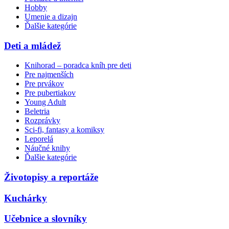
Hobby
Umenie a dizajn
Ďalšie kategórie
Deti a mládež
Knihorad – poradca kníh pre deti
Pre najmenších
Pre prvákov
Pre pubertiakov
Young Adult
Beletria
Rozprávky
Sci-fi, fantasy a komiksy
Leporelá
Náučné knihy
Ďalšie kategórie
Životopisy a reportáže
Kuchárky
Učebnice a slovníky