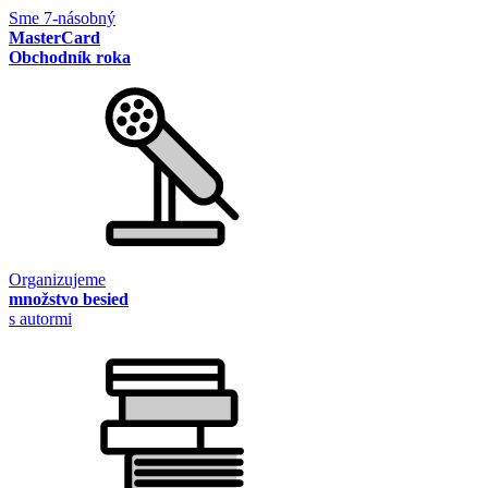
Sme 7-násobný
MasterCard
Obchodník roka
Organizujeme
množstvo besied
s autormi