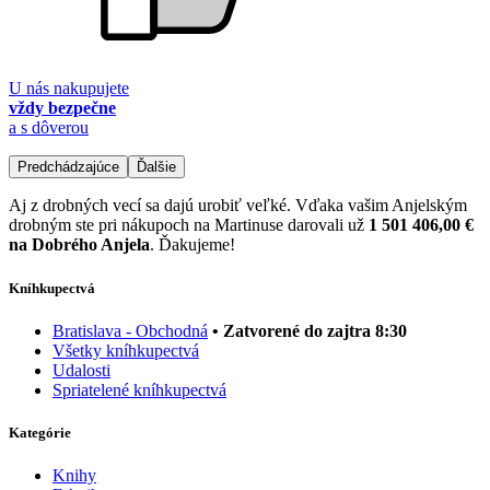
U nás nakupujete
vždy bezpečne
a s dôverou
Predchádzajúce
Ďalšie
Aj z drobných vecí sa dajú urobiť veľké. Vďaka vašim Anjelským
drobným ste pri nákupoch na Martinuse darovali už
1 501 406,00 €
na Dobrého Anjela
. Ďakujeme!
Kníhkupectvá
Bratislava - Obchodná
• Zatvorené do zajtra 8:30
Všetky kníhkupectvá
Udalosti
Spriatelené kníhkupectvá
Kategórie
Knihy