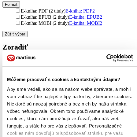
Formát
E-kniha: PDF (2 tituly)
E-kniha: PDF
2
E-kniha: EPUB (2 tituly)
E-kniha: EPUB
2
E-kniha: MOBI (2 tituly)
E-kniha: MOBI
2
Zúžiť výber
Zoradiť
Bestsellery
Môžeme pracovať s cookies a kontaktnými údajmi?
Top hodnotené
Novinky
Aby sme vedeli, ako sa na našom webe správate, a mohli
Najdrahšie
vám zobraziť tie najlepšie tipy na knihy, zbierame cookies.
Najlacnejšie
Najvyššia zľava
Niektoré sú naozaj potrebné a bez nich by naša stránka
vôbec nefungovala. Okrem toho používame analytické
cookies, ktoré nám umožňujú zisťovať, ako náš web
funguje, a stále ho pre vás zlepšovať. Personalizačné
cookies nám dovoľujú prispôsobovať stránku pre vašu