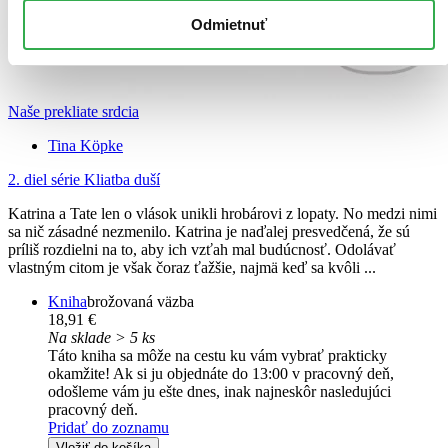
Odmietnuť
Naše prekliate srdcia
Tina Köpke
2. diel série
Kliatba duší
Katrina a Tate len o vlások unikli hrobárovi z lopaty. No medzi nimi
sa nič zásadné nezmenilo. Katrina je naďalej presvedčená, že sú
príliš rozdielni na to, aby ich vzťah mal budúcnosť. Odolávať
vlastným citom je však čoraz ťažšie, najmä keď sa kvôli ...
Kniha
brožovaná väzba
18,91 €
Na sklade > 5 ks
Táto kniha sa môže na cestu ku vám vybrať prakticky
okamžite! Ak si ju objednáte do 13:00 v pracovný deň,
odošleme vám ju ešte dnes, inak najneskôr nasledujúci
pracovný deň.
Pridať do zoznamu
Vložiť do košíka