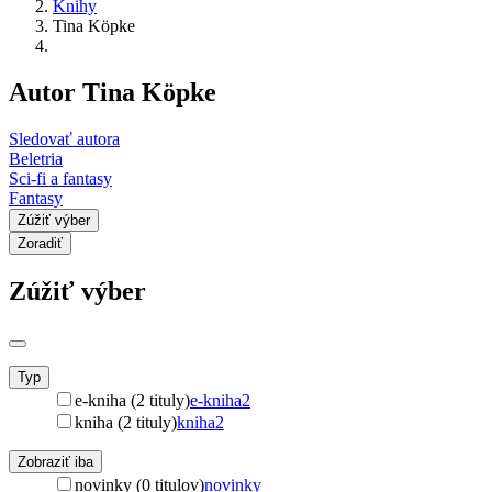
Knihy
Tina Köpke
Autor Tina Köpke
Sledovať autora
Beletria
Sci-fi a fantasy
Fantasy
Zúžiť výber
Zoradiť
Zúžiť výber
Typ
e-kniha (2 tituly)
e-kniha
2
kniha (2 tituly)
kniha
2
Zobraziť iba
novinky (0 titulov)
novinky