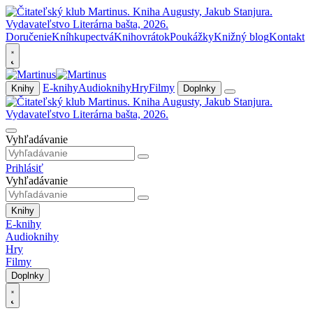
Doručenie
Kníhkupectvá
Knihovrátok
Poukážky
Knižný blog
Kontakt
E-knihy
Audioknihy
Hry
Filmy
Knihy
Doplnky
Vyhľadávanie
Prihlásiť
Vyhľadávanie
Knihy
E-knihy
Audioknihy
Hry
Filmy
Doplnky