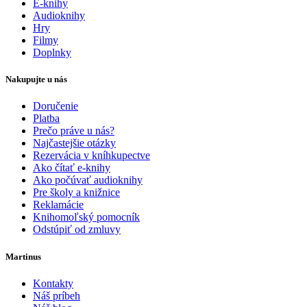
E-knihy
Audioknihy
Hry
Filmy
Doplnky
Nakupujte u nás
Doručenie
Platba
Prečo práve u nás?
Najčastejšie otázky
Rezervácia v kníhkupectve
Ako čítať e-knihy
Ako počúvať audioknihy
Pre školy a knižnice
Reklamácie
Knihomoľský pomocník
Odstúpiť od zmluvy
Martinus
Kontakty
Náš príbeh