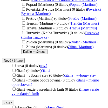
Poprad (Martinus) (0 titulov)
Poprad (Martinus)
Považská Bystrica (Martinus) (0 titulov)
Považská
Bystrica (Martinus)
Prešov (Martinus) (0 titulov)
Prešov (Martinus)
Trenčín (Martinus) (0 titulov)
Trenčín (Martinus)
Trnava (Martinus) (0 titulov)
Trnava (Martinus)
Turzovka (Kniha Turzovka) (0 titulov)
Turzovka
(Kniha Turzovka)
Zvolen (Martinus) (0 titulov)
Zvolen (Martinus)
Žilina (Martinus) (0 titulov)
Žilina (Martinus)
Ďalšie možnosti
Nové / čítané
nová (0 titulov)
nová
čítaná (0 titulov)
čítaná
čítaná - výborný stav (0 titulov)
čítaná - výborný stav
čítaná - mierne opotrebovaná (0 titulov)
čítaná - mierne
opotrebovaná
čítané verzie vypredaných kníh (0 titulov)
čítané verzie
vypredaných kníh
Jazyk
slovenčina (4 tituly)
slovenčina
4