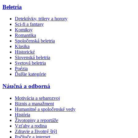
Beletria
Detektívky, trilery a horory
Sci-fi a fantasy
Komiksy
Romantika
Spoločenská beletria
Klasika
Historické
Slovenská beletria
Svetová beletria
Poézia
Ďalšie kategórie
Náučná a odborná
Motivácia a sebarozvoj
Biznis a manažment
Humanitné a spoločenské vedy
História
Životopisy a reportáže
Vzťahy a rodina
Zdravie a životný štýl
Počítače a internet