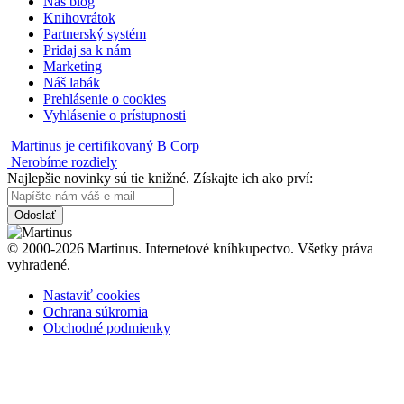
Náš blog
Knihovrátok
Partnerský systém
Pridaj sa k nám
Marketing
Náš labák
Prehlásenie o cookies
Vyhlásenie o prístupnosti
Martinus je certifikovaný B Corp
Nerobíme rozdiely
Najlepšie novinky sú tie knižné. Získajte ich ako prví:
Odoslať
© 2000-2026 Martinus. Internetové kníhkupectvo. Všetky práva
vyhradené.
Nastaviť cookies
Ochrana súkromia
Obchodné podmienky