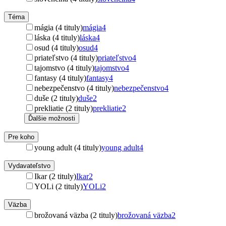
Téma
mágia (4 tituly)
mágia
4
láska (4 tituly)
láska
4
osud (4 tituly)
osud
4
priateľstvo (4 tituly)
priateľstvo
4
tajomstvo (4 tituly)
tajomstvo
4
fantasy (4 tituly)
fantasy
4
nebezpečenstvo (4 tituly)
nebezpečenstvo
4
duše (2 tituly)
duše
2
prekliatie (2 tituly)
prekliatie
2
Ďalšie možnosti
Pre koho
young adult (4 tituly)
young adult
4
Vydavateľstvo
Ikar (2 tituly)
Ikar
2
YOLi (2 tituly)
YOLi
2
Väzba
brožovaná väzba (2 tituly)
brožovaná väzba
2