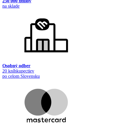
250 000 titulov
na sklade
Osobný odber
20 kníhkupectiev
po celom Slovensku