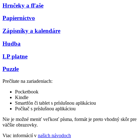
Hrnčeky a fľaše
Papiernictvo
Zápisníky a kalendáre
Hudba
LP platne
Puzzle
Prečítate na zariadeniach:
Pocketbook
Kindle
Smartfón či tablet s príslušnou aplikáciou
Počítač s príslušnou aplikáciou
Nie je možné meniť veľkosť písma, formát je preto vhodný skôr pre
väčšie obrazovky.
Viac informácií v
našich návodoch