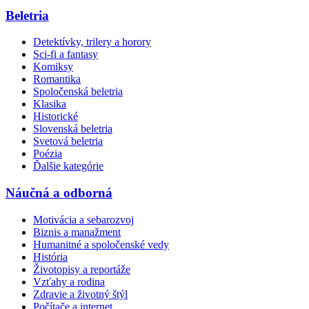
Beletria
Detektívky, trilery a horory
Sci-fi a fantasy
Komiksy
Romantika
Spoločenská beletria
Klasika
Historické
Slovenská beletria
Svetová beletria
Poézia
Ďalšie kategórie
Náučná a odborná
Motivácia a sebarozvoj
Biznis a manažment
Humanitné a spoločenské vedy
História
Životopisy a reportáže
Vzťahy a rodina
Zdravie a životný štýl
Počítače a internet