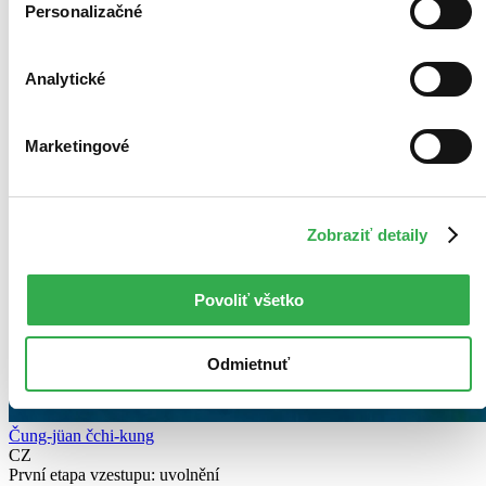
Personalizačné
Analytické
Marketingové
Zobraziť detaily
Povoliť všetko
Odmietnuť
Čung-jüan čchi-kung
CZ
První etapa vzestupu: uvolnění