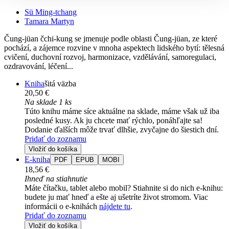
Sü Ming-tchang
Tamara Martyn
Čung-jüan čchi-kung se jmenuje podle oblasti Čung-jüan, ze které
pochází, a zájemce rozvine v mnoha aspektech lidského bytí: tělesná
cvičení, duchovní rozvoj, harmonizace, vzdělávání, samoregulaci,
ozdravování, léčení...
Kniha
šitá väzba
20,50 €
Na sklade 1 ks
Túto knihu máme síce aktuálne na sklade, máme však už iba
posledné kusy. Ak ju chcete mať rýchlo, ponáhľajte sa!
Dodanie ďalších môže trvať dlhšie, zvyčajne do šiestich dní.
Pridať do zoznamu
Vložiť do košíka
E-kniha
PDF
EPUB
MOBI
18,56 €
Ihneď na stiahnutie
Máte čítačku, tablet alebo mobil? Stiahnite si do nich e-knihu:
budete ju mať hneď a ešte aj ušetríte život stromom. Viac
informácii o e-knihách
nájdete tu
.
Pridať do zoznamu
Vložiť do košíka