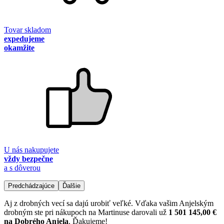
Tovar skladom
expedujeme
okamžite
U nás nakupujete
vždy bezpečne
a s dôverou
Predchádzajúce
Ďalšie
Aj z drobných vecí sa dajú urobiť veľké. Vďaka vašim Anjelským
drobným ste pri nákupoch na Martinuse darovali už
1 501 145,00 €
na Dobrého Anjela
. Ďakujeme!