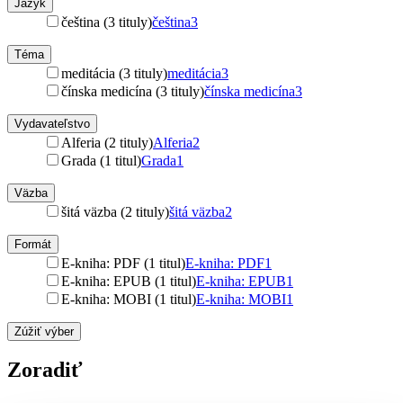
Jazyk
čeština (3 tituly)
čeština
3
Téma
meditácia (3 tituly)
meditácia
3
čínska medicína (3 tituly)
čínska medicína
3
Vydavateľstvo
Alferia (2 tituly)
Alferia
2
Grada (1 titul)
Grada
1
Väzba
šitá väzba (2 tituly)
šitá väzba
2
Formát
E-kniha: PDF (1 titul)
E-kniha: PDF
1
E-kniha: EPUB (1 titul)
E-kniha: EPUB
1
E-kniha: MOBI (1 titul)
E-kniha: MOBI
1
Zúžiť výber
Zoradiť