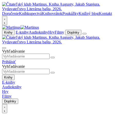
Doručenie
Kníhkupectvá
Knihovrátok
Poukážky
Knižný blog
Kontakt
E-knihy
Audioknihy
Hry
Filmy
Knihy
Doplnky
Vyhľadávanie
Prihlásiť
Vyhľadávanie
Knihy
E-knihy
Audioknihy
Hry
Filmy
Doplnky