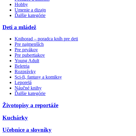
Hobby
Umenie a dizajn
Ďalšie kategórie
Deti a mládež
Knihorad – poradca kníh pre deti
Pre najmenších
Pre prvákov
Pre pubertiakov
Young Adult
Beletria
Rozprávky
Sci-fi, fantasy a komiksy
Leporelá
Náučné knihy
Ďalšie kategórie
Životopisy a reportáže
Kuchárky
Učebnice a slovníky