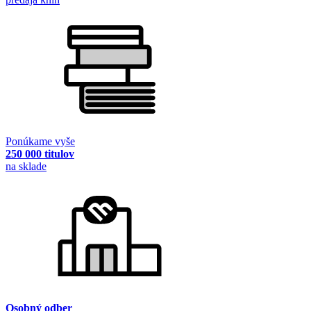
Ponúkame vyše
250 000 titulov
na sklade
Osobný odber