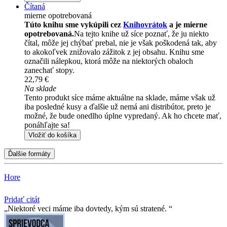
Čítaná
mierne opotrebovaná
Túto knihu sme vykúpili cez
Knihovrátok
a je mierne
opotrebovaná.
Na tejto knihe už síce poznať, že ju niekto
čítal, môže jej chýbať prebal, nie je však poškodená tak, aby
to akokoľvek znižovalo zážitok z jej obsahu. Knihu sme
označili nálepkou, ktorá môže na niektorých obaloch
zanechať stopy.
22,79 €
Na sklade
Tento produkt síce máme aktuálne na sklade, máme však už
iba posledné kusy a ďalšie už nemá ani distribútor, preto je
možné, že bude onedlho úplne vypredaný. Ak ho chcete mať,
ponáhľajte sa!
Vložiť do košíka
Ďalšie formáty
Hore
Pridať citát
Niektoré veci máme iba dovtedy, kým sú stratené.