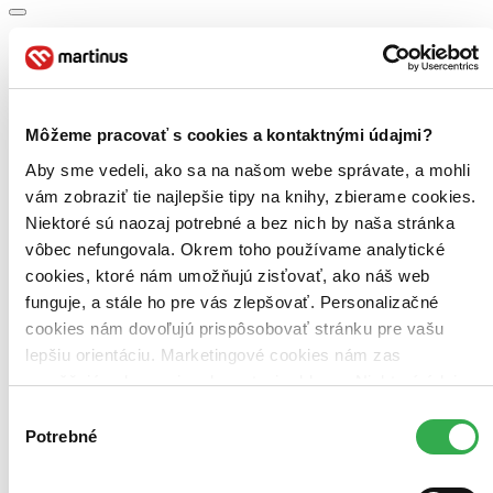
Bestsellery
Top hodnotené
Novinky
Najdrahšie
Môžeme pracovať s cookies a kontaktnými údajmi?
Najlacnejšie
Najvyššia zľava
Aby sme vedeli, ako sa na našom webe správate, a mohli
vám zobraziť tie najlepšie tipy na knihy, zbierame cookies.
Niektoré sú naozaj potrebné a bez nich by naša stránka
vôbec nefungovala. Okrem toho používame analytické
cookies, ktoré nám umožňujú zisťovať, ako náš web
funguje, a stále ho pre vás zlepšovať. Personalizačné
cookies nám dovoľujú prispôsobovať stránku pre vašu
lepšiu orientáciu. Marketingové cookies nám zas
umožňujú zobrazenie relevantnej reklamy. Niektoré údaje
zdieľame aj s tretími stranami. Veľmi by nám pomohlo,
Výber
keby sme mohli používať všetky tieto cookies. Ďakujeme!
Potrebné
súhlasu