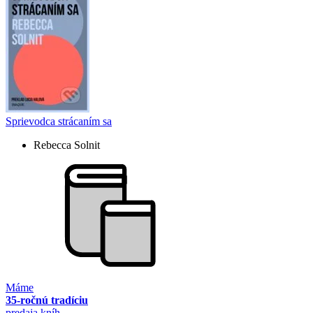
Sprievodca strácaním sa
Rebecca Solnit
Máme
35-ročnú tradíciu
predaja kníh