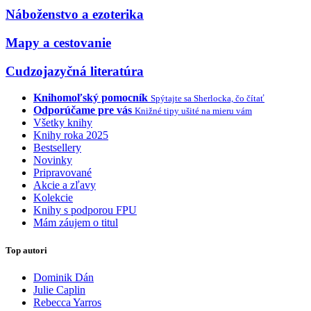
Náboženstvo a ezoterika
Mapy a cestovanie
Cudzojazyčná literatúra
Knihomoľský pomocník
Spýtajte sa Sherlocka, čo čítať
Odporúčame pre vás
Knižné tipy ušité na mieru vám
Všetky knihy
Knihy roka 2025
Bestsellery
Novinky
Pripravované
Akcie a zľavy
Kolekcie
Knihy s podporou FPU
Mám záujem o titul
Top autori
Dominik Dán
Julie Caplin
Rebecca Yarros