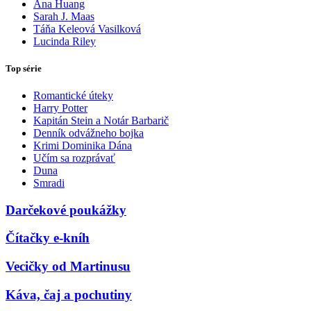
Ana Huang
Sarah J. Maas
Táňa Keleová Vasilková
Lucinda Riley
Top série
Romantické úteky
Harry Potter
Kapitán Stein a Notár Barbarič
Denník odvážneho bojka
Krimi Dominika Dána
Učím sa rozprávať
Duna
Smradi
Darčekové poukážky
Čítačky e-kníh
Vecičky od Martinusu
Káva, čaj a pochutiny