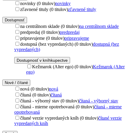
novinky (0 titulov)
novinky
zľavnené tituly (0 titulov)
zľavnené tituly
Dostupnosť
na centrálnom sklade (0 titulov)
na centrálnom sklade
predpredaj (0 titulov)
predpredaj
pripravujeme (0 titulov)
pripravujeme
dostupná (bez vypredaných) (0 titulov)
dostupná (bez
vypredaných)
Dostupnosť v kníhkupectve
Kežmarok (Alter ego) (0 titulov)
Kežmarok (Alter
ego)
Nové / čítané
nová (0 titulov)
nová
čítaná (0 titulov)
čítaná
čítaná - výborný stav (0 titulov)
čítaná - výborný stav
čítaná - mierne opotrebovaná (0 titulov)
čítaná - mierne
opotrebovaná
čítané verzie vypredaných kníh (0 titulov)
čítané verzie
vypredaných kníh