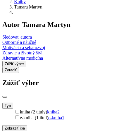
Knihy
Tamara Martyn
Autor Tamara Martyn
Sledovať autora
Odborné a náučné
Motivácia a sebarozvoj
Zdravie a životný štýl
Alternatívna medicína
Zúžiť výber
Zoradiť
Zúžiť výber
Typ
kniha (2 tituly)
kniha
2
e-kniha (1 titul)
e-kniha
1
Zobraziť iba