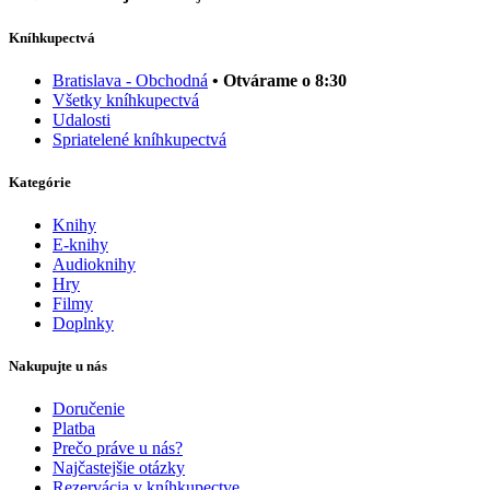
Kníhkupectvá
Bratislava - Obchodná
• Otvárame o 8:30
Všetky kníhkupectvá
Udalosti
Spriatelené kníhkupectvá
Kategórie
Knihy
E-knihy
Audioknihy
Hry
Filmy
Doplnky
Nakupujte u nás
Doručenie
Platba
Prečo práve u nás?
Najčastejšie otázky
Rezervácia v kníhkupectve