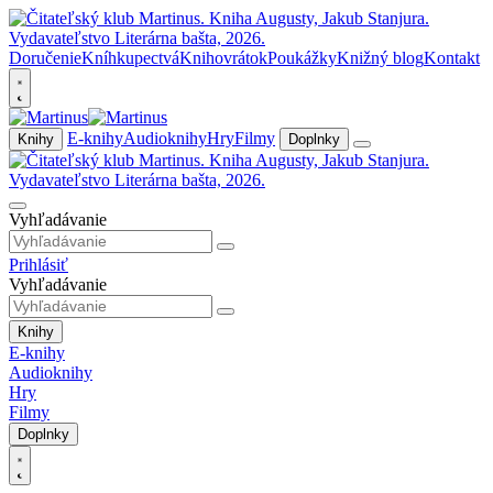
Doručenie
Kníhkupectvá
Knihovrátok
Poukážky
Knižný blog
Kontakt
E-knihy
Audioknihy
Hry
Filmy
Knihy
Doplnky
Vyhľadávanie
Prihlásiť
Vyhľadávanie
Knihy
E-knihy
Audioknihy
Hry
Filmy
Doplnky