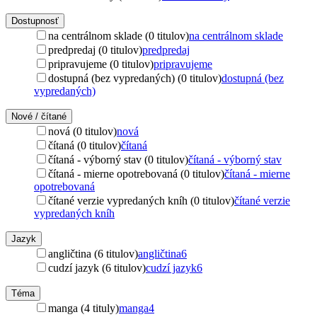
Dostupnosť
na centrálnom sklade (0 titulov)
na centrálnom sklade
predpredaj (0 titulov)
predpredaj
pripravujeme (0 titulov)
pripravujeme
dostupná (bez vypredaných) (0 titulov)
dostupná (bez
vypredaných)
Nové / čítané
nová (0 titulov)
nová
čítaná (0 titulov)
čítaná
čítaná - výborný stav (0 titulov)
čítaná - výborný stav
čítaná - mierne opotrebovaná (0 titulov)
čítaná - mierne
opotrebovaná
čítané verzie vypredaných kníh (0 titulov)
čítané verzie
vypredaných kníh
Jazyk
angličtina (6 titulov)
angličtina
6
cudzí jazyk (6 titulov)
cudzí jazyk
6
Téma
manga (4 tituly)
manga
4