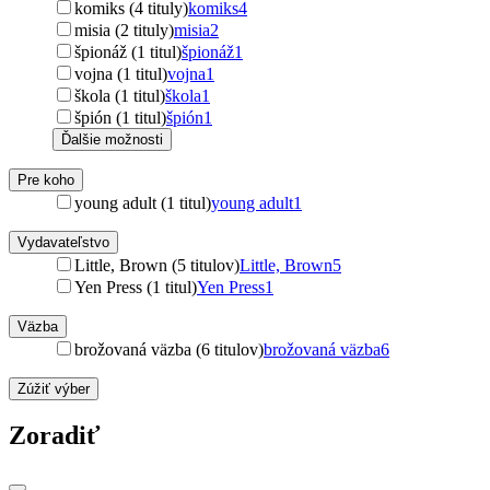
komiks (4 tituly)
komiks
4
misia (2 tituly)
misia
2
špionáž (1 titul)
špionáž
1
vojna (1 titul)
vojna
1
škola (1 titul)
škola
1
špión (1 titul)
špión
1
Ďalšie možnosti
Pre koho
young adult (1 titul)
young adult
1
Vydavateľstvo
Little, Brown (5 titulov)
Little, Brown
5
Yen Press (1 titul)
Yen Press
1
Väzba
brožovaná väzba (6 titulov)
brožovaná väzba
6
Zúžiť výber
Zoradiť