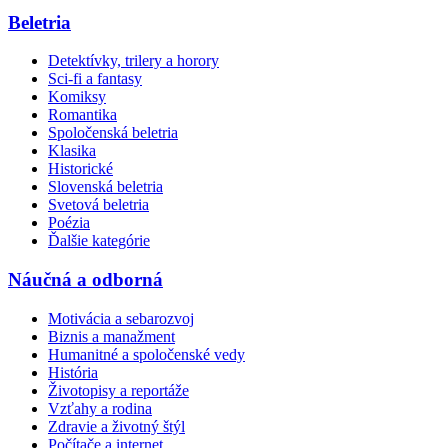
Beletria
Detektívky, trilery a horory
Sci-fi a fantasy
Komiksy
Romantika
Spoločenská beletria
Klasika
Historické
Slovenská beletria
Svetová beletria
Poézia
Ďalšie kategórie
Náučná a odborná
Motivácia a sebarozvoj
Biznis a manažment
Humanitné a spoločenské vedy
História
Životopisy a reportáže
Vzťahy a rodina
Zdravie a životný štýl
Počítače a internet