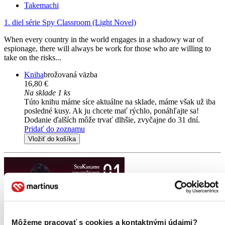
Takemachi
1. diel série
Spy Classroom (Light Novel)
When every country in the world engages in a shadowy war of
espionage, there will always be work for those who are willing to
take on the risks...
Kniha
brožovaná väzba
16,80 €
Na sklade 1 ks
Túto knihu máme síce aktuálne na sklade, máme však už iba
posledné kusy. Ak ju chcete mať rýchlo, ponáhľajte sa!
Dodanie ďalších môže trvať dlhšie, zvyčajne do 31 dní.
Pridať do zoznamu
Vložiť do košíka
Môžeme pracovať s cookies a kontaktnými údajmi?