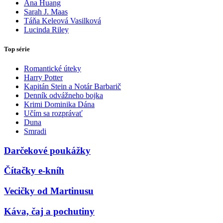
Ana Huang
Sarah J. Maas
Táňa Keleová Vasilková
Lucinda Riley
Top série
Romantické úteky
Harry Potter
Kapitán Stein a Notár Barbarič
Denník odvážneho bojka
Krimi Dominika Dána
Učím sa rozprávať
Duna
Smradi
Darčekové poukážky
Čítačky e-kníh
Vecičky od Martinusu
Káva, čaj a pochutiny