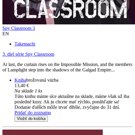
Spy Classroom 3
EN
Takemachi
3. diel série
Spy Classroom
At last, the curtain rises on the Impossible Mission, and the members
of Lamplight step into the shadows of the Galgad Empire...
Kniha
brožovaná väzba
13,40 €
Na sklade 1 ks
Túto knihu máme síce aktuálne na sklade, máme však už iba
posledné kusy. Ak ju chcete mať rýchlo, ponáhľajte sa!
Dodanie ďalších môže trvať dlhšie, zvyčajne do 31 dní.
Pridať do zoznamu
Vložiť do košíka