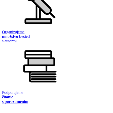
Organizujeme
množstvo besied
s autormi
Podporujeme
čítanie
s porozumením