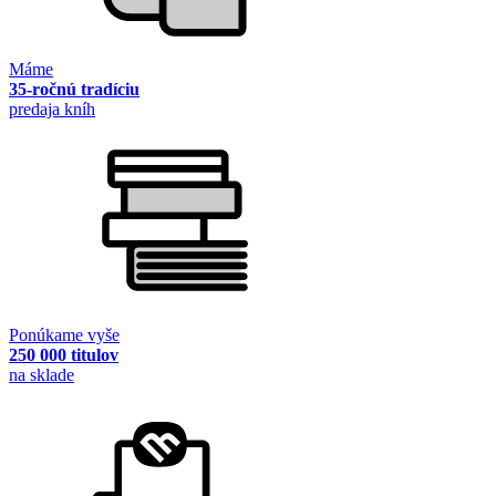
Máme
35-ročnú tradíciu
predaja kníh
Ponúkame vyše
250 000 titulov
na sklade