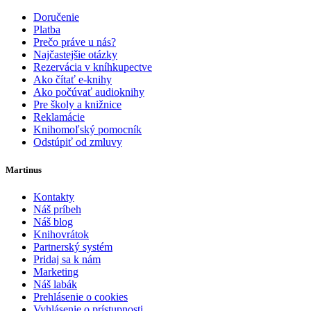
Doručenie
Platba
Prečo práve u nás?
Najčastejšie otázky
Rezervácia v kníhkupectve
Ako čítať e-knihy
Ako počúvať audioknihy
Pre školy a knižnice
Reklamácie
Knihomoľský pomocník
Odstúpiť od zmluvy
Martinus
Kontakty
Náš príbeh
Náš blog
Knihovrátok
Partnerský systém
Pridaj sa k nám
Marketing
Náš labák
Prehlásenie o cookies
Vyhlásenie o prístupnosti