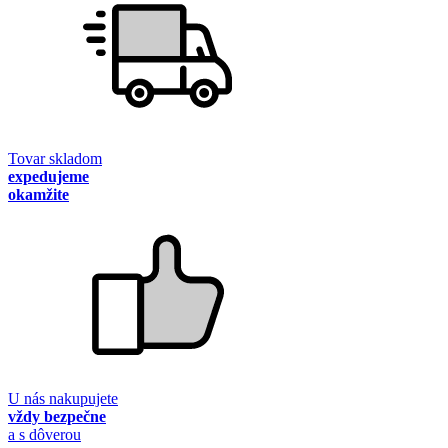
Tovar skladom
expedujeme
okamžite
U nás nakupujete
vždy bezpečne
a s dôverou