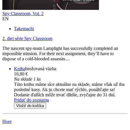
Spy Classroom, Vol. 2
EN
Takemachi
2. diel série
Spy Classroom
The nascent spy-team Lamplight has successfully completed an
impossible mission. For their next assignment, they’ll have to
dispose of a cold-blooded assassin....
Kniha
brožovaná väzba
16,80 €
Na sklade 1 ks
Túto knihu máme síce aktuálne na sklade, máme však už iba
posledné kusy. Ak ju chcete mať rýchlo, ponáhľajte sa!
Dodanie ďalších môže trvať dlhšie, zvyčajne do 31 dní.
Pridať do zoznamu
Vložiť do košíka
Hore