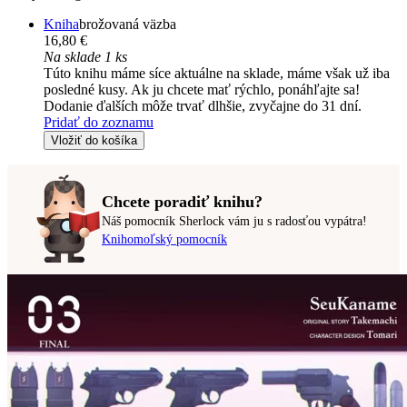
Kniha
brožovaná väzba
16,80 €
Na sklade 1 ks
Túto knihu máme síce aktuálne na sklade, máme však už iba
posledné kusy. Ak ju chcete mať rýchlo, ponáhľajte sa!
Dodanie ďalších môže trvať dlhšie, zvyčajne do 31 dní.
Pridať do zoznamu
Vložiť do košíka
Chcete poradiť knihu?
Náš pomocník Sherlock vám ju s radosťou vypátra!
Knihomoľský pomocník