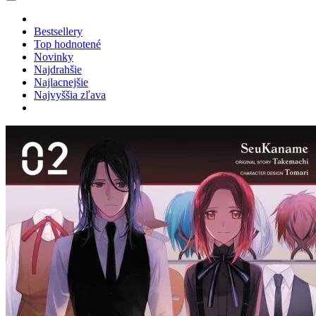
Bestsellery
Top hodnotené
Novinky
Najdrahšie
Najlacnejšie
Najvyššia zľava