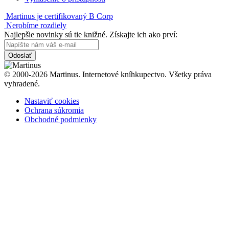
Martinus je certifikovaný B Corp
Nerobíme rozdiely
Najlepšie novinky sú tie knižné. Získajte ich ako prví:
Odoslať
© 2000-2026 Martinus. Internetové kníhkupectvo. Všetky práva
vyhradené.
Nastaviť cookies
Ochrana súkromia
Obchodné podmienky