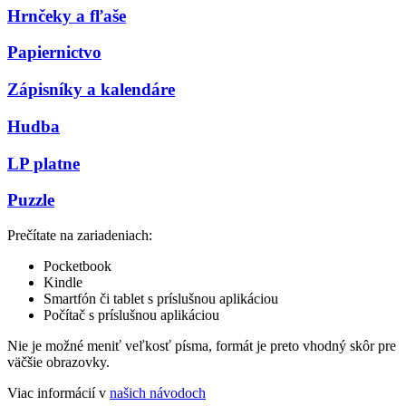
Hrnčeky a fľaše
Papiernictvo
Zápisníky a kalendáre
Hudba
LP platne
Puzzle
Prečítate na zariadeniach:
Pocketbook
Kindle
Smartfón či tablet s príslušnou aplikáciou
Počítač s príslušnou aplikáciou
Nie je možné meniť veľkosť písma, formát je preto vhodný skôr pre
väčšie obrazovky.
Viac informácií v
našich návodoch