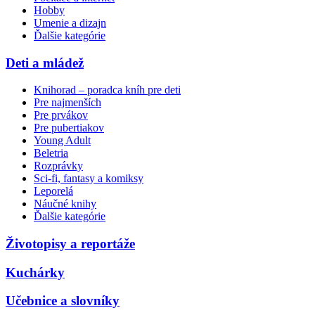
Hobby
Umenie a dizajn
Ďalšie kategórie
Deti a mládež
Knihorad – poradca kníh pre deti
Pre najmenších
Pre prvákov
Pre pubertiakov
Young Adult
Beletria
Rozprávky
Sci-fi, fantasy a komiksy
Leporelá
Náučné knihy
Ďalšie kategórie
Životopisy a reportáže
Kuchárky
Učebnice a slovníky