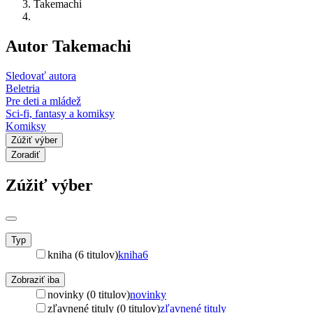
Takemachi
Autor Takemachi
Sledovať autora
Beletria
Pre deti a mládež
Sci-fi, fantasy a komiksy
Komiksy
Zúžiť výber
Zoradiť
Zúžiť výber
Typ
kniha (6 titulov)
kniha
6
Zobraziť iba
novinky (0 titulov)
novinky
zľavnené tituly (0 titulov)
zľavnené tituly