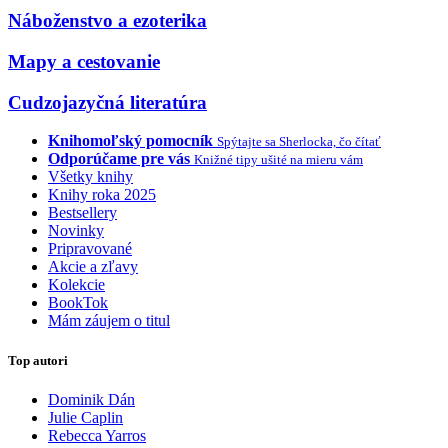
Náboženstvo a ezoterika
Mapy a cestovanie
Cudzojazyčná literatúra
Knihomoľský pomocník
Spýtajte sa Sherlocka, čo čítať
Odporúčame pre vás
Knižné tipy ušité na mieru vám
Všetky knihy
Knihy roka 2025
Bestsellery
Novinky
Pripravované
Akcie a zľavy
Kolekcie
BookTok
Mám záujem o titul
Top autori
Dominik Dán
Julie Caplin
Rebecca Yarros