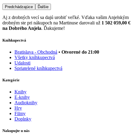
Predchádzajúce
Ďalšie
Aj z drobných vecí sa dajú urobiť veľké. Vďaka vašim Anjelským
drobným ste pri nákupoch na Martinuse darovali už
1 502 059,00 €
na Dobrého Anjela
. Ďakujeme!
Kníhkupectvá
Bratislava - Obchodná
• Otvorené do 21:00
Všetky kníhkupectvá
Udalosti
Spriatelené kníhkupectvá
Kategórie
Knihy
E-knihy
Audioknihy
Hry
Filmy
Doplnky
Nakupujte u nás