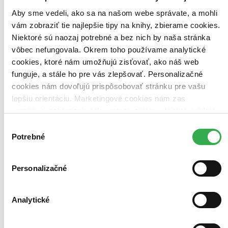
Aby sme vedeli, ako sa na našom webe správate, a mohli
vám zobraziť tie najlepšie tipy na knihy, zbierame cookies.
Niektoré sú naozaj potrebné a bez nich by naša stránka
vôbec nefungovala. Okrem toho používame analytické
cookies, ktoré nám umožňujú zisťovať, ako náš web
funguje, a stále ho pre vás zlepšovať. Personalizačné
cookies nám dovoľujú prispôsobovať stránku pre vašu
lepšiu orientáciu. Marketingové cookies nám zas
umožňujú zobrazenie relevantnej reklamy. Niektoré údaje
zdieľame aj s tretími stranami. Veľmi by nám pomohlo,
Výber
keby sme mohli používať všetky tieto cookies. Ďakujeme!
Potrebné
súhlasu
Spy Classroom, Vol. 1 (manga)
EN
Takemachi
Personalizačné
1. diel série
Spy Classroom (Manga)
Analytické
The golden age of the military has passed, and war is now carried
out by spies. Klaus, an agent with a perfect record but a difficult
personality, has formed a special team to carry out an “impossible”