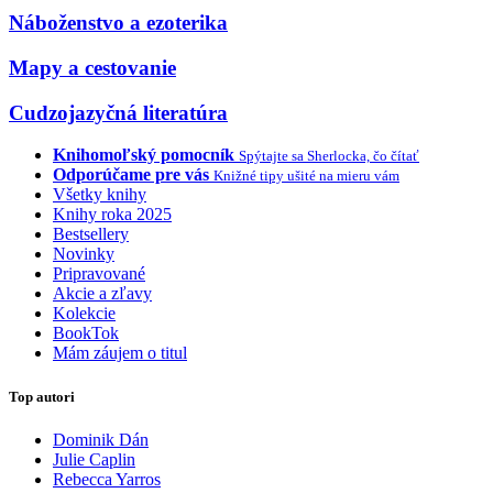
Náboženstvo a ezoterika
Mapy a cestovanie
Cudzojazyčná literatúra
Knihomoľský pomocník
Spýtajte sa Sherlocka, čo čítať
Odporúčame pre vás
Knižné tipy ušité na mieru vám
Všetky knihy
Knihy roka 2025
Bestsellery
Novinky
Pripravované
Akcie a zľavy
Kolekcie
BookTok
Mám záujem o titul
Top autori
Dominik Dán
Julie Caplin
Rebecca Yarros