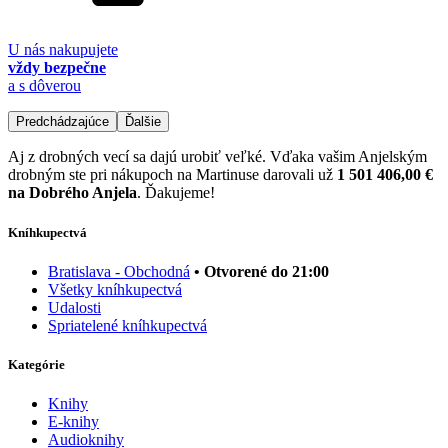
U nás nakupujete
vždy bezpečne
a s dôverou
Predchádzajúce
Ďalšie
Aj z drobných vecí sa dajú urobiť veľké. Vďaka vašim Anjelským
drobným ste pri nákupoch na Martinuse darovali už
1 501 406,00 €
na Dobrého Anjela
. Ďakujeme!
Kníhkupectvá
Bratislava - Obchodná
• Otvorené do 21:00
Všetky kníhkupectvá
Udalosti
Spriatelené kníhkupectvá
Kategórie
Knihy
E-knihy
Audioknihy