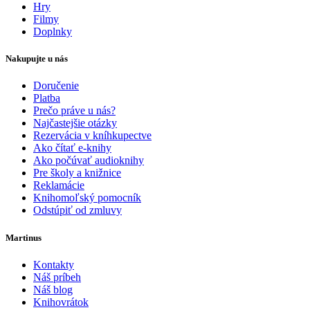
Hry
Filmy
Doplnky
Nakupujte u nás
Doručenie
Platba
Prečo práve u nás?
Najčastejšie otázky
Rezervácia v kníhkupectve
Ako čítať e-knihy
Ako počúvať audioknihy
Pre školy a knižnice
Reklamácie
Knihomoľský pomocník
Odstúpiť od zmluvy
Martinus
Kontakty
Náš príbeh
Náš blog
Knihovrátok