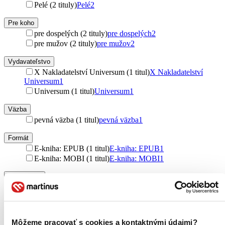
Pelé (2 tituly)
Pelé
2
Pre koho
pre dospelých (2 tituly)
pre dospelých
2
pre mužov (2 tituly)
pre mužov
2
Vydavateľstvo
X Nakladatelství Universum (1 titul)
X Nakladatelství
Universum
1
Universum (1 titul)
Universum
1
Väzba
pevná väzba (1 titul)
pevná väzba
1
Formát
E-kniha: EPUB (1 titul)
E-kniha: EPUB
1
E-kniha: MOBI (1 titul)
E-kniha: MOBI
1
Zúžiť výber
Zoradiť
Môžeme pracovať s cookies a kontaktnými údajmi?