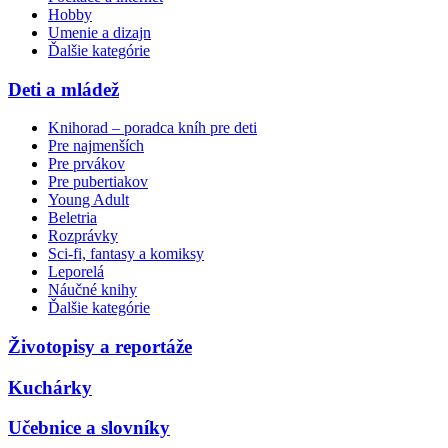
Hobby
Umenie a dizajn
Ďalšie kategórie
Deti a mládež
Knihorad – poradca kníh pre deti
Pre najmenších
Pre prvákov
Pre pubertiakov
Young Adult
Beletria
Rozprávky
Sci-fi, fantasy a komiksy
Leporelá
Náučné knihy
Ďalšie kategórie
Životopisy a reportáže
Kuchárky
Učebnice a slovníky