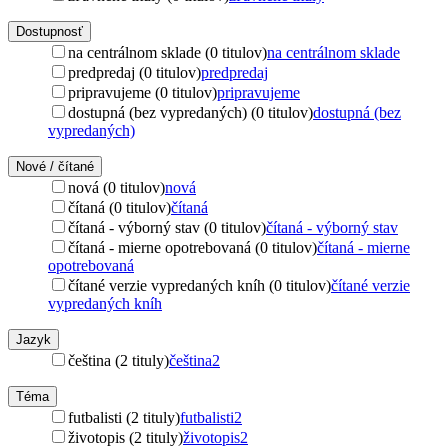
Dostupnosť
na centrálnom sklade (0 titulov)
na centrálnom sklade
predpredaj (0 titulov)
predpredaj
pripravujeme (0 titulov)
pripravujeme
dostupná (bez vypredaných) (0 titulov)
dostupná (bez
vypredaných)
Nové / čítané
nová (0 titulov)
nová
čítaná (0 titulov)
čítaná
čítaná - výborný stav (0 titulov)
čítaná - výborný stav
čítaná - mierne opotrebovaná (0 titulov)
čítaná - mierne
opotrebovaná
čítané verzie vypredaných kníh (0 titulov)
čítané verzie
vypredaných kníh
Jazyk
čeština (2 tituly)
čeština
2
Téma
futbalisti (2 tituly)
futbalisti
2
životopis (2 tituly)
životopis
2