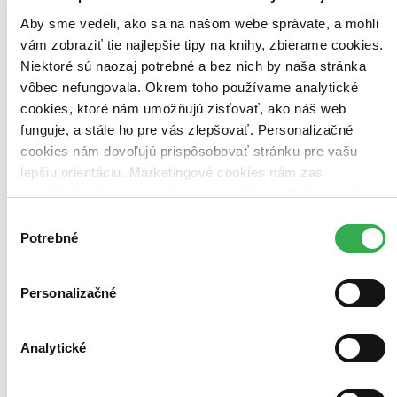
Aby sme vedeli, ako sa na našom webe správate, a mohli
Bestsellery
vám zobraziť tie najlepšie tipy na knihy, zbierame cookies.
Top hodnotené
Niektoré sú naozaj potrebné a bez nich by naša stránka
Novinky
Najdrahšie
vôbec nefungovala. Okrem toho používame analytické
Najlacnejšie
cookies, ktoré nám umožňujú zisťovať, ako náš web
Najvyššia zľava
funguje, a stále ho pre vás zlepšovať. Personalizačné
cookies nám dovoľujú prispôsobovať stránku pre vašu
lepšiu orientáciu. Marketingové cookies nám zas
umožňujú zobrazenie relevantnej reklamy. Niektoré údaje
zdieľame aj s tretími stranami. Veľmi by nám pomohlo,
Výber
keby sme mohli používať všetky tieto cookies. Ďakujeme!
Potrebné
súhlasu
Personalizačné
Analytické