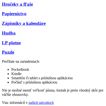
Hrnčeky a fľaše
Papiernictvo
Zápisníky a kalendáre
Hudba
LP platne
Puzzle
Prečítate na zariadeniach:
Pocketbook
Kindle
Smartfón či tablet s príslušnou aplikáciou
Počítač s príslušnou aplikáciou
Nie je možné meniť veľkosť písma, formát je preto vhodný skôr pre
väčšie obrazovky.
Viac informácií v
našich návodoch