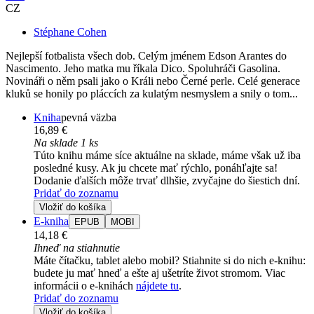
CZ
Stéphane Cohen
Nejlepší fotbalista všech dob. Celým jménem Edson Arantes do
Nascimento. Jeho matka mu říkala Dico. Spoluhráči Gasolina.
Novináři o něm psali jako o Králi nebo Černé perle. Celé generace
kluků se honily po pláccích za kulatým nesmyslem a snily o tom...
Kniha
pevná väzba
16,89 €
Na sklade 1 ks
Túto knihu máme síce aktuálne na sklade, máme však už iba
posledné kusy. Ak ju chcete mať rýchlo, ponáhľajte sa!
Dodanie ďalších môže trvať dlhšie, zvyčajne do šiestich dní.
Pridať do zoznamu
Vložiť do košíka
E-kniha
EPUB
MOBI
14,18 €
Ihneď na stiahnutie
Máte čítačku, tablet alebo mobil? Stiahnite si do nich e-knihu:
budete ju mať hneď a ešte aj ušetríte život stromom. Viac
informácii o e-knihách
nájdete tu
.
Pridať do zoznamu
Vložiť do košíka