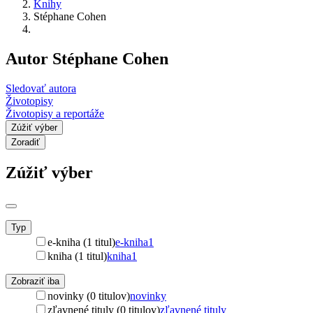
Knihy
Stéphane Cohen
Autor Stéphane Cohen
Sledovať autora
Životopisy
Životopisy a reportáže
Zúžiť výber
Zoradiť
Zúžiť výber
Typ
e-kniha (1 titul)
e-kniha
1
kniha (1 titul)
kniha
1
Zobraziť iba
novinky (0 titulov)
novinky
zľavnené tituly (0 titulov)
zľavnené tituly