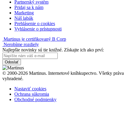
Partnerský systém
Pridaj sa k nám
Marketing
Náš labák
Prehlásenie o cookies
Vyhlásenie o prístupnosti
Martinus je certifikovaný B Corp
Nerobíme rozdiely
Najlepšie novinky sú tie knižné. Získajte ich ako prví:
Odoslať
© 2000-2026 Martinus. Internetové kníhkupectvo. Všetky práva
vyhradené.
Nastaviť cookies
Ochrana súkromia
Obchodné podmienky