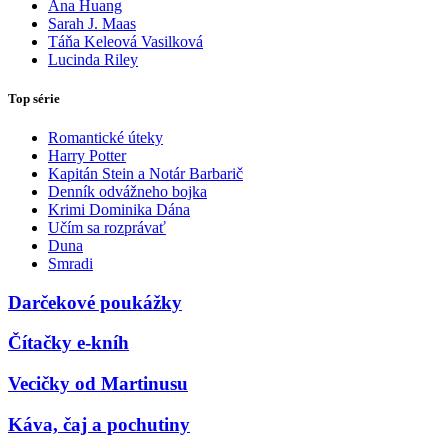
Ana Huang
Sarah J. Maas
Táňa Keleová Vasilková
Lucinda Riley
Top série
Romantické úteky
Harry Potter
Kapitán Stein a Notár Barbarič
Denník odvážneho bojka
Krimi Dominika Dána
Učím sa rozprávať
Duna
Smradi
Darčekové poukážky
Čítačky e-kníh
Vecičky od Martinusu
Káva, čaj a pochutiny