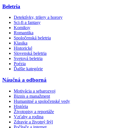
Beletria
Detektívky, trilery a horory
Sci-fi a fantasy
Komiksy
Romantika
Spoločenská beletria
Klasika
Historické
Slovenská beletria
Svetová beletria
Poézia
Ďalšie kategórie
Náučná a odborná
Motivácia a sebarozvoj
Biznis a manažment
Humanitné a spoločenské vedy
História
Životopisy a reportáže
Vzťahy a rodina
Zdravie a životný štýl
Počítače a internet