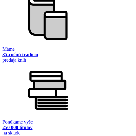
Máme
35-ročnú tradíciu
predaja kníh
Ponúkame vyše
250 000 titulov
na sklade