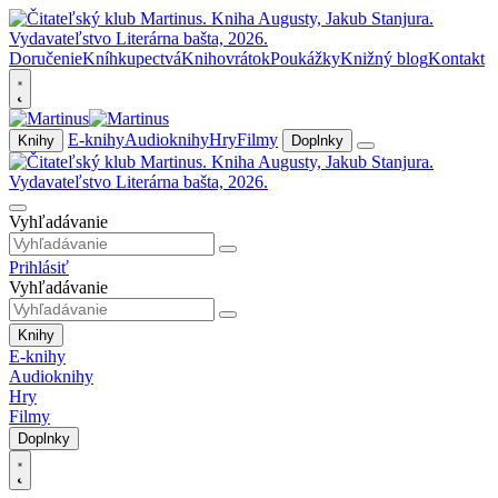
Doručenie
Kníhkupectvá
Knihovrátok
Poukážky
Knižný blog
Kontakt
E-knihy
Audioknihy
Hry
Filmy
Knihy
Doplnky
Vyhľadávanie
Prihlásiť
Vyhľadávanie
Knihy
E-knihy
Audioknihy
Hry
Filmy
Doplnky