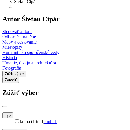
Štefan Cipár
Autor Štefan Cipár
Sledovať autora
Odborné a náučné
Mapy a cestovanie
Miestopisy
Humanitné a spoločenské vedy
História
Umenie, dizajn a architektúra
Fotografia
Zúžiť výber
Zoradiť
Zúžiť výber
Typ
kniha (1 titul)
kniha
1