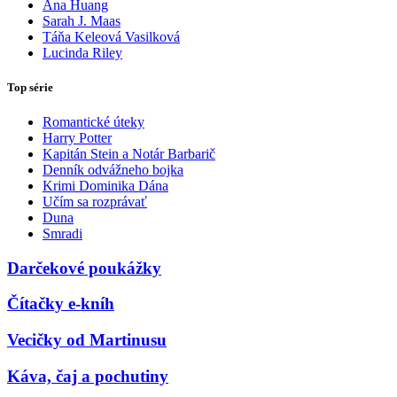
Ana Huang
Sarah J. Maas
Táňa Keleová Vasilková
Lucinda Riley
Top série
Romantické úteky
Harry Potter
Kapitán Stein a Notár Barbarič
Denník odvážneho bojka
Krimi Dominika Dána
Učím sa rozprávať
Duna
Smradi
Darčekové poukážky
Čítačky e-kníh
Vecičky od Martinusu
Káva, čaj a pochutiny