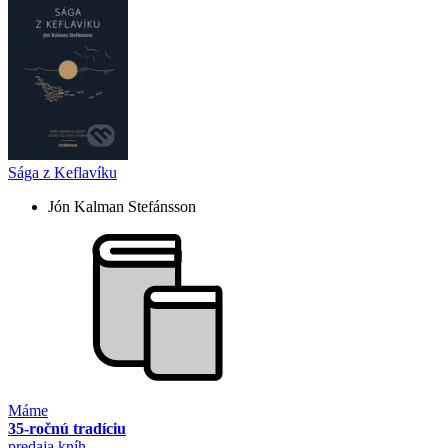
Sága z Keflavíku
Jón Kalman Stefánsson
Máme
35-ročnú tradíciu
predaja kníh