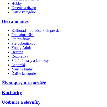
Hobby
Umenie a dizajn
Ďalšie kategórie
Deti a mládež
Knihorad – poradca kníh pre deti
Pre najmenších
Pre prvákov
Pre pubertiakov
Young Adult
Beletria
Rozprávky
Sci-fi, fantasy a komiksy
Leporelá
Náučné knihy
Ďalšie kategórie
Životopisy a reportáže
Kuchárky
Učebnice a slovníky