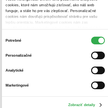
cookies, ktoré nám umožňujú zisťovať, ako náš web
funguje, a stále ho pre vás zlepšovať. Personalizačné
cookies nám dovoľujú prispôsobovať stránku pre vašu
Bestsellery
lepšiu orientáciu. Marketingové cookies nám zas
Top hodnotené
Novinky
umožňujú zobrazenie relevantnej reklamy. Niektoré údaje
Najdrahšie
zdieľame aj s tretími stranami. Veľmi by nám pomohlo,
Výber
Najlacnejšie
keby sme mohli používať všetky tieto cookies. Ďakujeme!
Potrebné
Najvyššia zľava
súhlasu
Personalizačné
Analytické
Marketingové
Zobraziť detaily