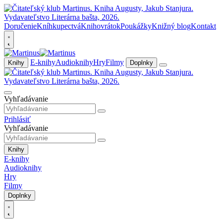
Doručenie
Kníhkupectvá
Knihovrátok
Poukážky
Knižný blog
Kontakt
E-knihy
Audioknihy
Hry
Filmy
Knihy
Doplnky
Vyhľadávanie
Prihlásiť
Vyhľadávanie
Knihy
E-knihy
Audioknihy
Hry
Filmy
Doplnky