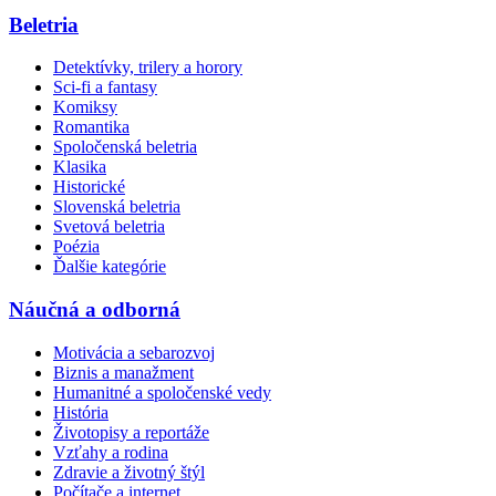
Beletria
Detektívky, trilery a horory
Sci-fi a fantasy
Komiksy
Romantika
Spoločenská beletria
Klasika
Historické
Slovenská beletria
Svetová beletria
Poézia
Ďalšie kategórie
Náučná a odborná
Motivácia a sebarozvoj
Biznis a manažment
Humanitné a spoločenské vedy
História
Životopisy a reportáže
Vzťahy a rodina
Zdravie a životný štýl
Počítače a internet