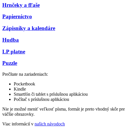
Hrnčeky a fľaše
Papiernictvo
Zápisníky a kalendáre
Hudba
LP platne
Puzzle
Prečítate na zariadeniach:
Pocketbook
Kindle
Smartfón či tablet s príslušnou aplikáciou
Počítač s príslušnou aplikáciou
Nie je možné meniť veľkosť písma, formát je preto vhodný skôr pre
väčšie obrazovky.
Viac informácií v
našich návodoch