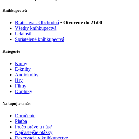
Kníhkupectvá
Bratislava - Obchodná
• Otvorené do 21:00
Všetky kníhkupectvá
Udalosti
Spriatelené kníhkupectvá
Kategórie
Knihy
E-knihy
Audioknihy
Hry
Filmy
Doplnky
Nakupujte u nás
Doručenie
Platba
Prečo práve u nás?
Najčastejšie otázky
Rezervácia v kníhkupectve