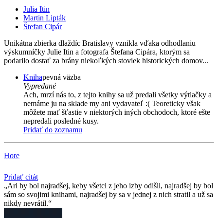
Julia Itin
Martin Lipták
Štefan Cipár
Unikátna zbierka dlaždíc Bratislavy vznikla vďaka odhodlaniu
výskumníčky Julie Itin a fotografa Štefana Cipára, ktorým sa
podarilo dostať za brány niekoľkých stoviek historických domov...
Kniha
pevná väzba
Vypredané
Ach, mrzí nás to, z tejto knihy sa už predali všetky výtlačky a
nemáme ju na sklade my ani vydavateľ :( Teoreticky však
môžete mať šťastie v niektorých iných obchodoch, ktoré ešte
nepredali posledné kusy.
Pridať do zoznamu
Hore
Pridať citát
Ari by bol najradšej, keby všetci z jeho izby odišli, najradšej by bol
sám so svojimi knihami, najradšej by sa v jednej z nich stratil a už sa
nikdy nevrátil.