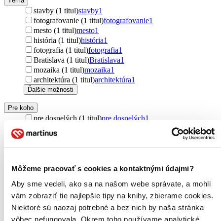
Téma
stavby (1 titul)
stavby
1
fotografovanie (1 titul)
fotografovanie
1
mesto (1 titul)
mesto
1
história (1 titul)
história
1
fotografia (1 titul)
fotografia
1
Bratislava (1 titul)
Bratislava
1
mozaika (1 titul)
mozaika
1
architektúra (1 titul)
architektúra
1
Ďalšie možnosti
Pre koho
pre dospelých (1 titul)
pre dospelých
1
Vydavateľstvo
Čierne diery (1 titul)
Čierne diery
1
Väzba
Môžeme pracovať s cookies a kontaktnými údajmi?
pevná väzba (1 titul)
pevná väzba
1
Aby sme vedeli, ako sa na našom webe správate, a mohli
Zúžiť výber
vám zobraziť tie najlepšie tipy na knihy, zbierame cookies.
Niektoré sú naozaj potrebné a bez nich by naša stránka
Zoradiť
vôbec nefungovala. Okrem toho používame analytické