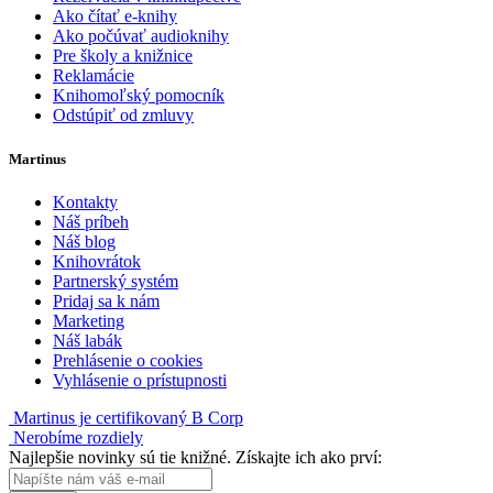
Ako čítať e-knihy
Ako počúvať audioknihy
Pre školy a knižnice
Reklamácie
Knihomoľský pomocník
Odstúpiť od zmluvy
Martinus
Kontakty
Náš príbeh
Náš blog
Knihovrátok
Partnerský systém
Pridaj sa k nám
Marketing
Náš labák
Prehlásenie o cookies
Vyhlásenie o prístupnosti
Martinus je certifikovaný B Corp
Nerobíme rozdiely
Najlepšie novinky sú tie knižné. Získajte ich ako prví: