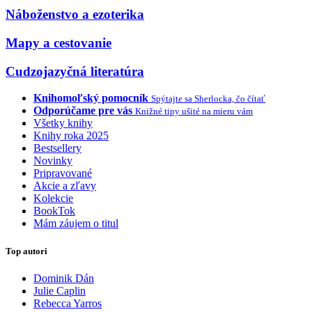
Náboženstvo a ezoterika
Mapy a cestovanie
Cudzojazyčná literatúra
Knihomoľský pomocník
Spýtajte sa Sherlocka, čo čítať
Odporúčame pre vás
Knižné tipy ušité na mieru vám
Všetky knihy
Knihy roka 2025
Bestsellery
Novinky
Pripravované
Akcie a zľavy
Kolekcie
BookTok
Mám záujem o titul
Top autori
Dominik Dán
Julie Caplin
Rebecca Yarros