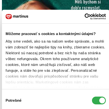
Môžeme pracovať s cookies a kontaktnými údajmi?
Aby sme vedeli, ako sa na našom webe správate, a mohli
vám zobraziť tie najlepšie tipy na knihy, zbierame cookies.
Niektoré sú naozaj potrebné a bez nich by naša stránka
vôbec nefungovala. Okrem toho používame analytické
cookies, ktoré nám umožňujú zisťovať, ako náš web
funguje, a stále ho pre vás zlepšovať. Personalizačné
cookies nám dovoľujú prispôsobovať stránku pre vašu
lepšiu orientáciu. Marketingové cookies nám zas
umožňujú zobrazenie relevantnej reklamy. Niektoré údaje
zdieľame aj s tretími stranami. Veľmi by nám pomohlo,
Výber
keby sme mohli používať všetky tieto cookies. Ďakujeme!
Potrebné
súhlasu