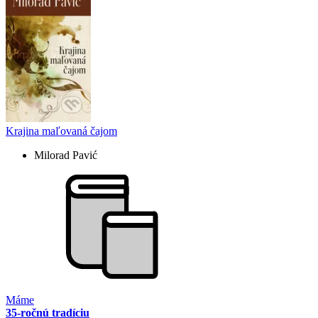
Krajina maľovaná čajom
Milorad Pavić
Máme
35-ročnú tradíciu