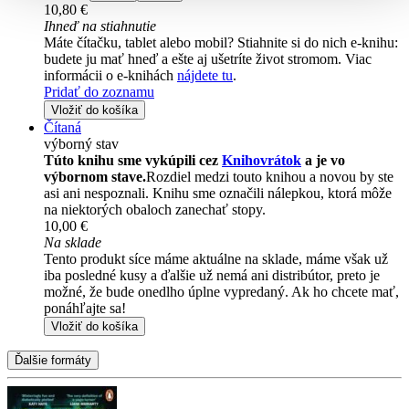
10,80 €
Ihneď na stiahnutie
Máte čítačku, tablet alebo mobil? Stiahnite si do nich e-knihu:
budete ju mať hneď a ešte aj ušetríte život stromom. Viac
informácii o e-knihách
nájdete tu
.
Pridať do zoznamu
Vložiť do košíka
Čítaná
výborný stav
Túto knihu sme vykúpili cez
Knihovrátok
a je vo
výbornom stave.
Rozdiel medzi touto knihou a novou by ste
asi ani nespoznali. Knihu sme označili nálepkou, ktorá môže
na niektorých obaloch zanechať stopy.
10,00 €
Na sklade
Tento produkt síce máme aktuálne na sklade, máme však už
iba posledné kusy a ďalšie už nemá ani distribútor, preto je
možné, že bude onedlho úplne vypredaný. Ak ho chcete mať,
ponáhľajte sa!
Vložiť do košíka
Ďalšie formáty