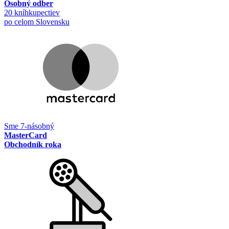
Osobný odber
20 kníhkupectiev
po celom Slovensku
Sme 7-násobný
MasterCard
Obchodník roka