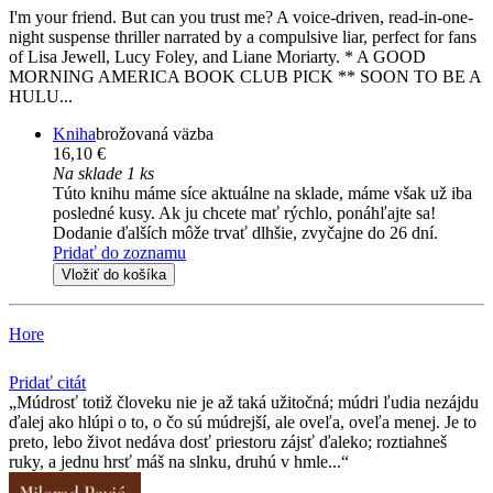
I'm your friend. But can you trust me? A voice-driven, read-in-one-
night suspense thriller narrated by a compulsive liar, perfect for fans
of Lisa Jewell, Lucy Foley, and Liane Moriarty. * A GOOD
MORNING AMERICA BOOK CLUB PICK ** SOON TO BE A
HULU...
Kniha
brožovaná väzba
16,10 €
Na sklade 1 ks
Túto knihu máme síce aktuálne na sklade, máme však už iba
posledné kusy. Ak ju chcete mať rýchlo, ponáhľajte sa!
Dodanie ďalších môže trvať dlhšie, zvyčajne do 26 dní.
Pridať do zoznamu
Vložiť do košíka
Hore
Pridať citát
Múdrosť totiž človeku nie je až taká užitočná; múdri ľudia nezájdu
ďalej ako hlúpi o to, o čo sú múdrejší, ale oveľa, oveľa menej. Je to
preto, lebo život nedáva dosť priestoru zájsť ďaleko; roztiahneš
ruky, a jednu hrsť máš na slnku, druhú v hmle...