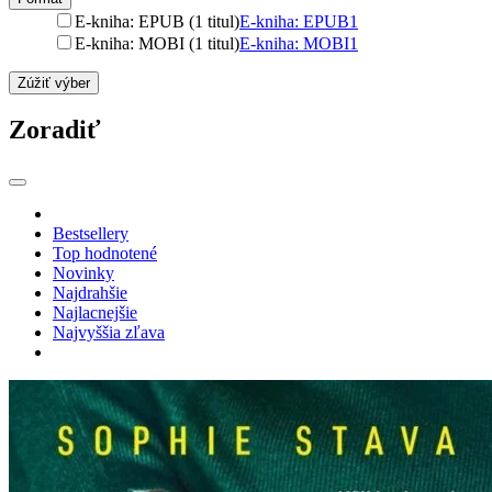
E-kniha: EPUB (1 titul)
E-kniha: EPUB
1
E-kniha: MOBI (1 titul)
E-kniha: MOBI
1
Zúžiť výber
Zoradiť
Bestsellery
Top hodnotené
Novinky
Najdrahšie
Najlacnejšie
Najvyššia zľava