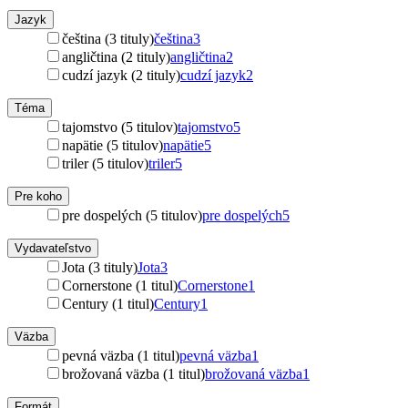
Jazyk
čeština (3 tituly)
čeština
3
angličtina (2 tituly)
angličtina
2
cudzí jazyk (2 tituly)
cudzí jazyk
2
Téma
tajomstvo (5 titulov)
tajomstvo
5
napätie (5 titulov)
napätie
5
triler (5 titulov)
triler
5
Pre koho
pre dospelých (5 titulov)
pre dospelých
5
Vydavateľstvo
Jota (3 tituly)
Jota
3
Cornerstone (1 titul)
Cornerstone
1
Century (1 titul)
Century
1
Väzba
pevná väzba (1 titul)
pevná väzba
1
brožovaná väzba (1 titul)
brožovaná väzba
1
Formát