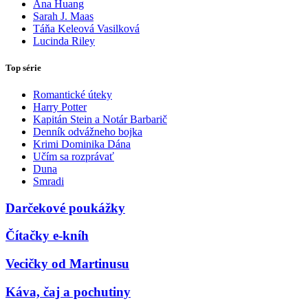
Ana Huang
Sarah J. Maas
Táňa Keleová Vasilková
Lucinda Riley
Top série
Romantické úteky
Harry Potter
Kapitán Stein a Notár Barbarič
Denník odvážneho bojka
Krimi Dominika Dána
Učím sa rozprávať
Duna
Smradi
Darčekové poukážky
Čítačky e-kníh
Vecičky od Martinusu
Káva, čaj a pochutiny