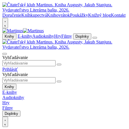
Doručenie
Kníhkupectvá
Knihovrátok
Poukážky
Knižný blog
Kontakt
E-knihy
Audioknihy
Hry
Filmy
Knihy
Doplnky
Vyhľadávanie
Prihlásiť
Vyhľadávanie
Knihy
E-knihy
Audioknihy
Hry
Filmy
Doplnky