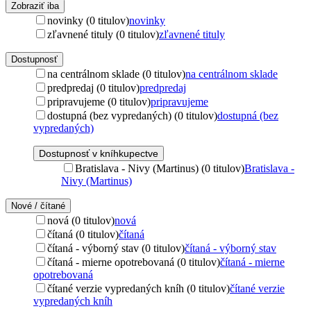
Zobraziť iba
novinky (0 titulov)
novinky
zľavnené tituly (0 titulov)
zľavnené tituly
Dostupnosť
na centrálnom sklade (0 titulov)
na centrálnom sklade
predpredaj (0 titulov)
predpredaj
pripravujeme (0 titulov)
pripravujeme
dostupná (bez vypredaných) (0 titulov)
dostupná (bez
vypredaných)
Dostupnosť v kníhkupectve
Bratislava - Nivy (Martinus) (0 titulov)
Bratislava -
Nivy (Martinus)
Nové / čítané
nová (0 titulov)
nová
čítaná (0 titulov)
čítaná
čítaná - výborný stav (0 titulov)
čítaná - výborný stav
čítaná - mierne opotrebovaná (0 titulov)
čítaná - mierne
opotrebovaná
čítané verzie vypredaných kníh (0 titulov)
čítané verzie
vypredaných kníh