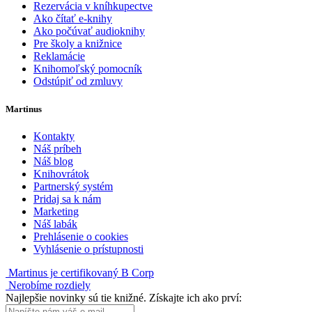
Rezervácia v kníhkupectve
Ako čítať e-knihy
Ako počúvať audioknihy
Pre školy a knižnice
Reklamácie
Knihomoľský pomocník
Odstúpiť od zmluvy
Martinus
Kontakty
Náš príbeh
Náš blog
Knihovrátok
Partnerský systém
Pridaj sa k nám
Marketing
Náš labák
Prehlásenie o cookies
Vyhlásenie o prístupnosti
Martinus je certifikovaný B Corp
Nerobíme rozdiely
Najlepšie novinky sú tie knižné. Získajte ich ako prví: