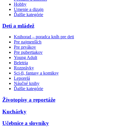
Hobby
Umenie a dizajn
Ďalšie kategórie
Deti a mládež
Knihorad – poradca kníh pre deti
Pre najmenších
Pre prvákov
Pre pubertiakov
Young Adult
Beletria
Rozprávky
Sci-fi, fantasy a komiksy
Leporelá
Náučné knihy
Ďalšie kategórie
Životopisy a reportáže
Kuchárky
Učebnice a slovníky