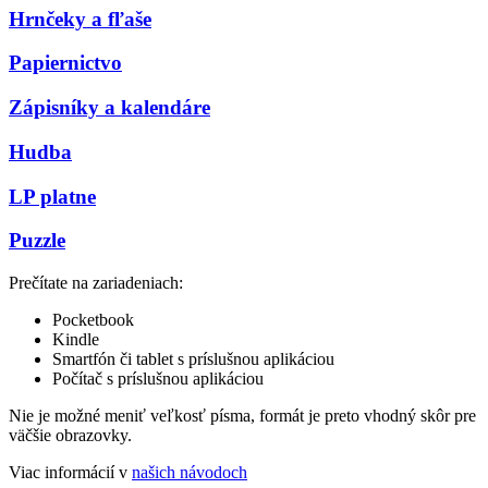
Hrnčeky a fľaše
Papiernictvo
Zápisníky a kalendáre
Hudba
LP platne
Puzzle
Prečítate na zariadeniach:
Pocketbook
Kindle
Smartfón či tablet s príslušnou aplikáciou
Počítač s príslušnou aplikáciou
Nie je možné meniť veľkosť písma, formát je preto vhodný skôr pre
väčšie obrazovky.
Viac informácií v
našich návodoch