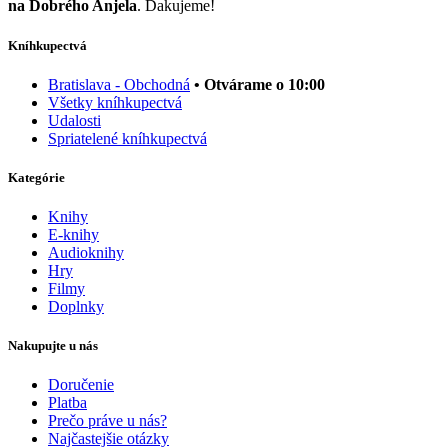
na Dobrého Anjela
. Ďakujeme!
Kníhkupectvá
Bratislava - Obchodná
• Otvárame o 10:00
Všetky kníhkupectvá
Udalosti
Spriatelené kníhkupectvá
Kategórie
Knihy
E-knihy
Audioknihy
Hry
Filmy
Doplnky
Nakupujte u nás
Doručenie
Platba
Prečo práve u nás?
Najčastejšie otázky