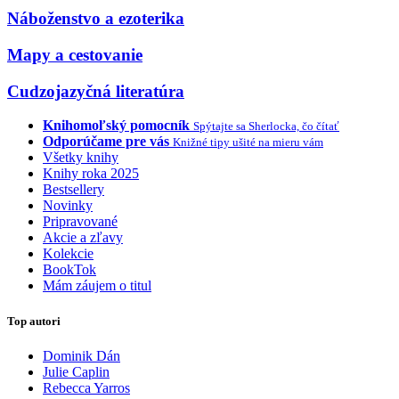
Náboženstvo a ezoterika
Mapy a cestovanie
Cudzojazyčná literatúra
Knihomoľský pomocník
Spýtajte sa Sherlocka, čo čítať
Odporúčame pre vás
Knižné tipy ušité na mieru vám
Všetky knihy
Knihy roka 2025
Bestsellery
Novinky
Pripravované
Akcie a zľavy
Kolekcie
BookTok
Mám záujem o titul
Top autori
Dominik Dán
Julie Caplin
Rebecca Yarros