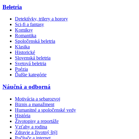
Beletria
Detektívky, trilery a horory
Sci-fi a fantasy
Komiksy
Romantika
Spoločenská beletria
Klasika
Historické
Slovenská beletria
Svetová beletria
Poézia
Ďalšie kategórie
Náučná a odborná
Motivácia a sebarozvoj
Biznis a manažment
Humanitné a spoločenské vedy
História
Životopisy a reportáže
Vzťahy a rodina
Zdravie a životný štýl
Počítače a internet