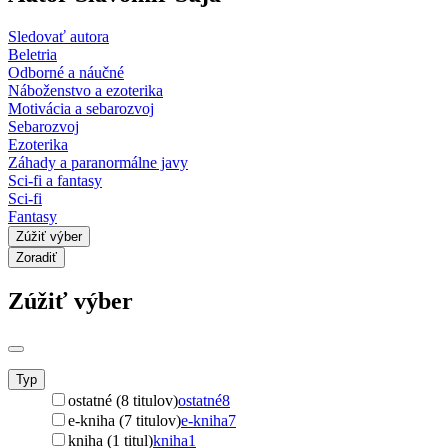
Sledovať autora
Beletria
Odborné a náučné
Náboženstvo a ezoterika
Motivácia a sebarozvoj
Sebarozvoj
Ezoterika
Záhady a paranormálne javy
Sci-fi a fantasy
Sci-fi
Fantasy
Zúžiť výber
Zoradiť
Zúžiť výber
Typ
ostatné (8 titulov)
ostatné
8
e-kniha (7 titulov)
e-kniha
7
kniha (1 titul)
kniha
1