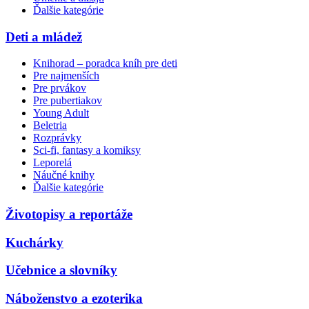
Ďalšie kategórie
Deti a mládež
Knihorad – poradca kníh pre deti
Pre najmenších
Pre prvákov
Pre pubertiakov
Young Adult
Beletria
Rozprávky
Sci-fi, fantasy a komiksy
Leporelá
Náučné knihy
Ďalšie kategórie
Životopisy a reportáže
Kuchárky
Učebnice a slovníky
Náboženstvo a ezoterika