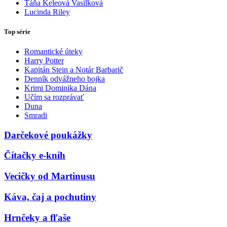
Táňa Keleová Vasilková
Lucinda Riley
Top série
Romantické úteky
Harry Potter
Kapitán Stein a Notár Barbarič
Denník odvážneho bojka
Krimi Dominika Dána
Učím sa rozprávať
Duna
Smradi
Darčekové poukážky
Čítačky e-kníh
Vecičky od Martinusu
Káva, čaj a pochutiny
Hrnčeky a fľaše