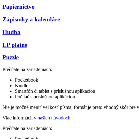
Papiernictvo
Zápisníky a kalendáre
Hudba
LP platne
Puzzle
Prečítate na zariadeniach:
Pocketbook
Kindle
Smartfón či tablet s príslušnou aplikáciou
Počítač s príslušnou aplikáciou
Nie je možné meniť veľkosť písma, formát je preto vhodný skôr pre 
Viac informácií v
našich návodoch
Prečítate na zariadeniach:
Pocketbook