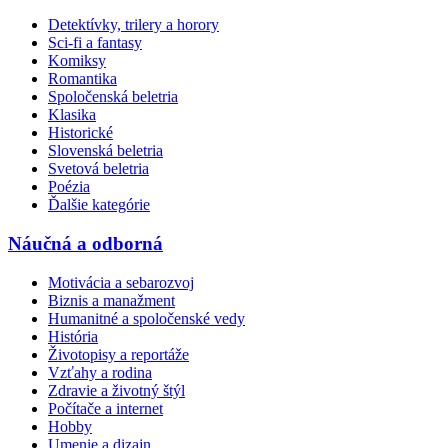
Detektívky, trilery a horory
Sci-fi a fantasy
Komiksy
Romantika
Spoločenská beletria
Klasika
Historické
Slovenská beletria
Svetová beletria
Poézia
Ďalšie kategórie
Náučná a odborná
Motivácia a sebarozvoj
Biznis a manažment
Humanitné a spoločenské vedy
História
Životopisy a reportáže
Vzťahy a rodina
Zdravie a životný štýl
Počítače a internet
Hobby
Umenie a dizajn