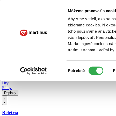
Doručenie
Kníhkupectvá
Knihovrátok
Poukážky
Knižný blog
Kontakt
Môžeme pracovať s cooki
Aby sme vedeli, ako sa na 
zbierame cookies. Niektor
E-knihy
Audioknihy
Hry
Filmy
Knihy
Doplnky
toho používame analytické
vás zlepšovať. Personaliz
Vyhľadávanie
Marketingové cookies nám 
tretími stranami. Veľmi b
Prihlásiť
Vyhľadávanie
Výber
Knihy
Potrebné
P
súhlasu
E-knihy
Audioknihy
Hry
Filmy
Doplnky
Beletria