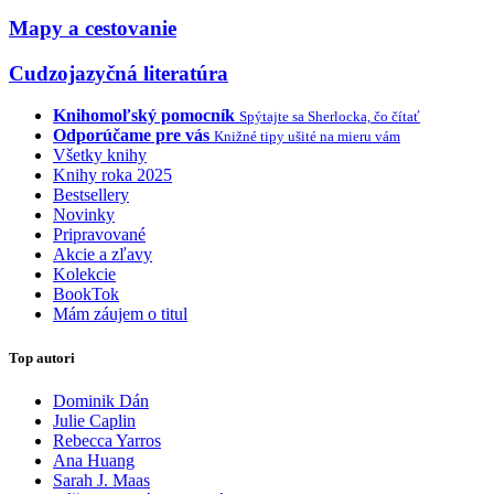
Mapy a cestovanie
Cudzojazyčná literatúra
Knihomoľský pomocník
Spýtajte sa Sherlocka, čo čítať
Odporúčame pre vás
Knižné tipy ušité na mieru vám
Všetky knihy
Knihy roka 2025
Bestsellery
Novinky
Pripravované
Akcie a zľavy
Kolekcie
BookTok
Mám záujem o titul
Top autori
Dominik Dán
Julie Caplin
Rebecca Yarros
Ana Huang
Sarah J. Maas