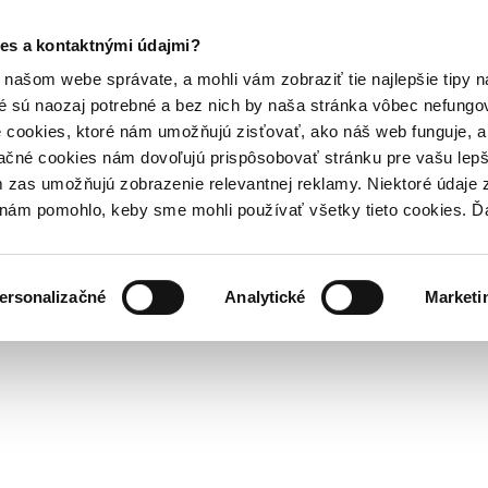
es a kontaktnými údajmi?
našom webe správate, a mohli vám zobraziť tie najlepšie tipy n
é sú naozaj potrebné a bez nich by naša stránka vôbec nefung
 cookies, ktoré nám umožňujú zisťovať, ako náš web funguje, a 
ačné cookies nám dovoľujú prispôsobovať stránku pre vašu lepši
zas umožňujú zobrazenie relevantnej reklamy. Niektoré údaje z
y nám pomohlo, keby sme mohli používať všetky tieto cookies. 
ersonalizačné
Analytické
Marketi