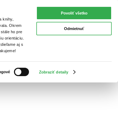
Povoliť všetko
a knihy,
ovala. Okrem
Odmietnuť
stále ho pre
u orientáciu.
dieľame aj s
Ďakujeme!
ngové
Zobraziť detaily