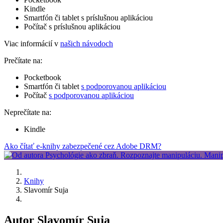
Kindle
Smartfón či tablet s príslušnou aplikáciou
Počítač s príslušnou aplikáciou
Viac informácií v
našich návodoch
Prečítate na:
Pocketbook
Smartfón či tablet
s podporovanou aplikáciou
Počítač
s podporovanou aplikáciou
Neprečítate na:
Kindle
Ako čítať e-knihy zabezpečené cez Adobe DRM?
Knihy
Slavomír Suja
Autor Slavomír Suja