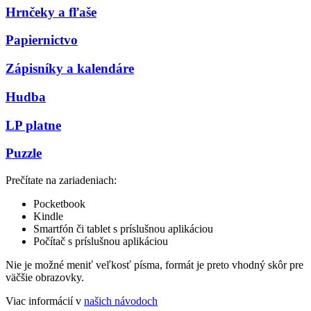
Hrnčeky a fľaše
Papiernictvo
Zápisníky a kalendáre
Hudba
LP platne
Puzzle
Prečítate na zariadeniach:
Pocketbook
Kindle
Smartfón či tablet s príslušnou aplikáciou
Počítač s príslušnou aplikáciou
Nie je možné meniť veľkosť písma, formát je preto vhodný skôr pre
väčšie obrazovky.
Viac informácií v
našich návodoch