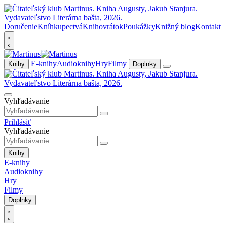
Doručenie
Kníhkupectvá
Knihovrátok
Poukážky
Knižný blog
Kontakt
E-knihy
Audioknihy
Hry
Filmy
Knihy
Doplnky
Vyhľadávanie
Prihlásiť
Vyhľadávanie
Knihy
E-knihy
Audioknihy
Hry
Filmy
Doplnky