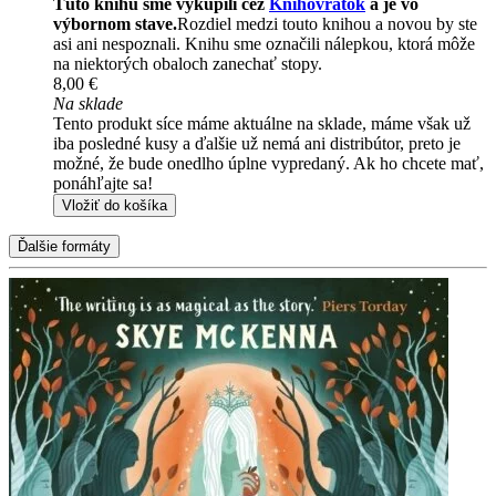
Túto knihu sme vykúpili cez
Knihovrátok
a je vo
výbornom stave.
Rozdiel medzi touto knihou a novou by ste
asi ani nespoznali. Knihu sme označili nálepkou, ktorá môže
na niektorých obaloch zanechať stopy.
8,00 €
Na sklade
Tento produkt síce máme aktuálne na sklade, máme však už
iba posledné kusy a ďalšie už nemá ani distribútor, preto je
možné, že bude onedlho úplne vypredaný. Ak ho chcete mať,
ponáhľajte sa!
Vložiť do košíka
Ďalšie formáty