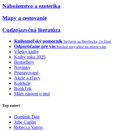
Náboženstvo a ezoterika
Mapy a cestovanie
Cudzojazyčná literatúra
Knihomoľský pomocník
Spýtajte sa Sherlocka, čo čítať
Odporúčame pre vás
Knižné tipy ušité na mieru vám
Všetky knihy
Knihy roka 2025
Bestsellery
Novinky
Pripravované
Akcie a zľavy
Kolekcie
BookTok
Mám záujem o titul
Top autori
Dominik Dán
Julie Caplin
Rebecca Yarros