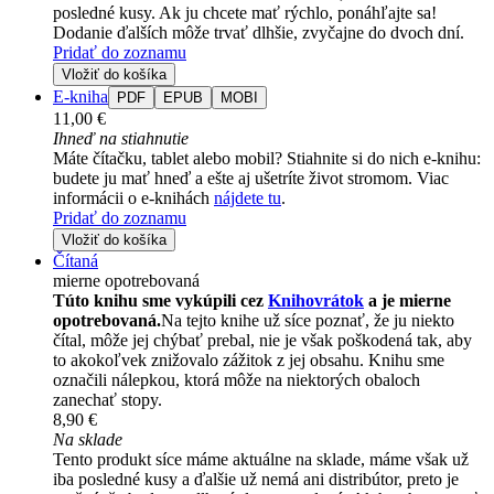
posledné kusy. Ak ju chcete mať rýchlo, ponáhľajte sa!
Dodanie ďalších môže trvať dlhšie, zvyčajne do dvoch dní.
Pridať do zoznamu
Vložiť do košíka
E-kniha
PDF
EPUB
MOBI
11,00 €
Ihneď na stiahnutie
Máte čítačku, tablet alebo mobil? Stiahnite si do nich e-knihu:
budete ju mať hneď a ešte aj ušetríte život stromom. Viac
informácii o e-knihách
nájdete tu
.
Pridať do zoznamu
Vložiť do košíka
Čítaná
mierne opotrebovaná
Túto knihu sme vykúpili cez
Knihovrátok
a je mierne
opotrebovaná.
Na tejto knihe už síce poznať, že ju niekto
čítal, môže jej chýbať prebal, nie je však poškodená tak, aby
to akokoľvek znižovalo zážitok z jej obsahu. Knihu sme
označili nálepkou, ktorá môže na niektorých obaloch
zanechať stopy.
8,90 €
Na sklade
Tento produkt síce máme aktuálne na sklade, máme však už
iba posledné kusy a ďalšie už nemá ani distribútor, preto je