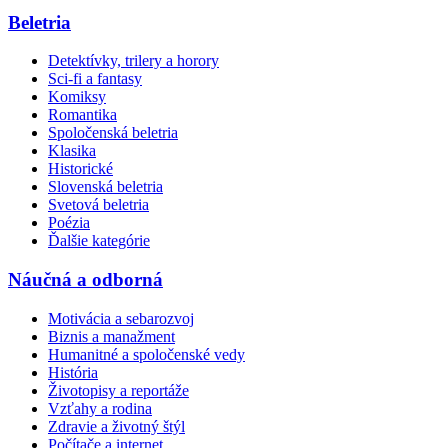
Beletria
Detektívky, trilery a horory
Sci-fi a fantasy
Komiksy
Romantika
Spoločenská beletria
Klasika
Historické
Slovenská beletria
Svetová beletria
Poézia
Ďalšie kategórie
Náučná a odborná
Motivácia a sebarozvoj
Biznis a manažment
Humanitné a spoločenské vedy
História
Životopisy a reportáže
Vzťahy a rodina
Zdravie a životný štýl
Počítače a internet