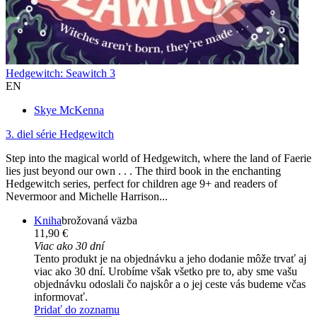
Hedgewitch: Seawitch 3
EN
Skye McKenna
3. diel série
Hedgewitch
Step into the magical world of Hedgewitch, where the land of Faerie
lies just beyond our own . . . The third book in the enchanting
Hedgewitch series, perfect for children age 9+ and readers of
Nevermoor and Michelle Harrison...
Kniha
brožovaná väzba
11,90 €
Viac ako 30 dní
Tento produkt je na objednávku a jeho dodanie môže trvať aj
viac ako 30 dní. Urobíme však všetko pre to, aby sme vašu
objednávku odoslali čo najskôr a o jej ceste vás budeme včas
informovať.
Pridať do zoznamu