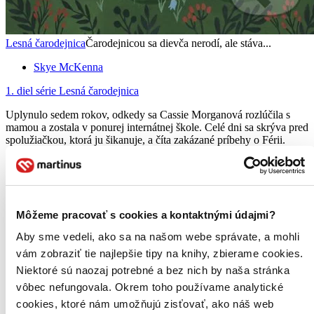
Lesná čarodejnica
Čarodejnicou sa dievča nerodí, ale stáva...
Skye McKenna
1. diel série
Lesná čarodejnica
Uplynulo sedem rokov, odkedy sa Cassie Morganová rozlúčila s
mamou a zostala v ponurej internátnej škole. Celé dni sa skrýva pred
spolužiačkou, ktorá ju šikanuje, a číta zakázané príbehy o Férii.
Cassie je presvedčená, že mama stále žije...
Kniha
pevná väzba
13,50 €
Na sklade 2 ks
Túto knihu máme síce aktuálne na sklade, máme však už iba
Môžeme pracovať s cookies a kontaktnými údajmi?
posledné kusy. Ak ju chcete mať rýchlo, ponáhľajte sa!
Aby sme vedeli, ako sa na našom webe správate, a mohli
Dodanie ďalších môže trvať dlhšie, zvyčajne do dvoch dní.
Pridať do zoznamu
vám zobraziť tie najlepšie tipy na knihy, zbierame cookies.
Vložiť do košíka
Niektoré sú naozaj potrebné a bez nich by naša stránka
E-kniha
PDF
EPUB
MOBI
vôbec nefungovala. Okrem toho používame analytické
9,70 €
cookies, ktoré nám umožňujú zisťovať, ako náš web
Ihneď na stiahnutie