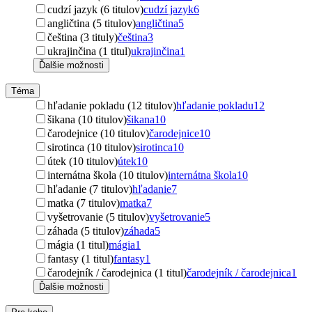
cudzí jazyk (6 titulov)
cudzí jazyk
6
angličtina (5 titulov)
angličtina
5
čeština (3 tituly)
čeština
3
ukrajinčina (1 titul)
ukrajinčina
1
Ďalšie možnosti
Téma
hľadanie pokladu (12 titulov)
hľadanie pokladu
12
šikana (10 titulov)
šikana
10
čarodejnice (10 titulov)
čarodejnice
10
sirotinca (10 titulov)
sirotinca
10
útek (10 titulov)
útek
10
internátna škola (10 titulov)
internátna škola
10
hľadanie (7 titulov)
hľadanie
7
matka (7 titulov)
matka
7
vyšetrovanie (5 titulov)
vyšetrovanie
5
záhada (5 titulov)
záhada
5
mágia (1 titul)
mágia
1
fantasy (1 titul)
fantasy
1
čarodejník / čarodejnica (1 titul)
čarodejník / čarodejnica
1
Ďalšie možnosti