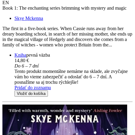
EN
Book 1: The enchanting series brimming with mystery and magic
Skye Mckenna
The first in a five-book series. When Cassie runs away from her
dreary boarding school, in search of her missing mother, she ends up
in the magical village of Hedgely and discovers she comes from a
family of witches - women who protect Britain from the...
Kniha
pevná väzba
14,80 €
Do 6 – 7 dní
Tento produkt momentálne nemáme na sklade, ale zvyčajne
vám ho vieme zabezpečiť a odoslať do 6 – 7 dní. A
posnažíme sa aj trochu rýchlejšie!
Pridať do zoznamu
Vložiť do košíka