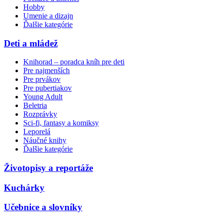
Hobby
Umenie a dizajn
Ďalšie kategórie
Deti a mládež
Knihorad – poradca kníh pre deti
Pre najmenších
Pre prvákov
Pre pubertiakov
Young Adult
Beletria
Rozprávky
Sci-fi, fantasy a komiksy
Leporelá
Náučné knihy
Ďalšie kategórie
Životopisy a reportáže
Kuchárky
Učebnice a slovníky