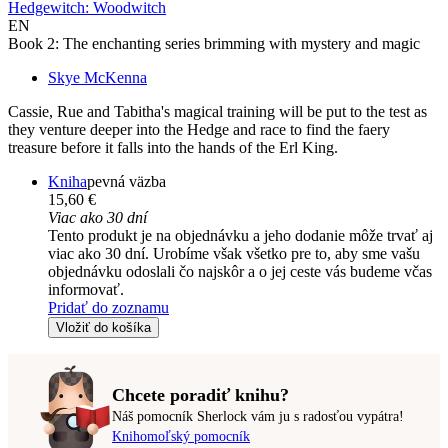
Hedgewitch: Woodwitch
EN
Book 2: The enchanting series brimming with mystery and magic
Skye McKenna
Cassie, Rue and Tabitha's magical training will be put to the test as
they venture deeper into the Hedge and race to find the faery
treasure before it falls into the hands of the Erl King.
Kniha
pevná väzba
15,60 €
Viac ako 30 dní
Tento produkt je na objednávku a jeho dodanie môže trvať aj
viac ako 30 dní. Urobíme však všetko pre to, aby sme vašu
objednávku odoslali čo najskôr a o jej ceste vás budeme včas
informovať.
Pridať do zoznamu
Vložiť do košíka
Chcete poradiť knihu?
Náš pomocník Sherlock vám ju s radosťou vypátra!
Knihomoľský pomocník