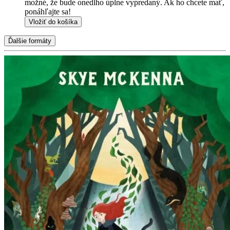
možné, že bude onedlho úplne vypredaný. Ak ho chcete mať,
ponáhľajte sa!
Vložiť do košíka
Ďalšie formáty