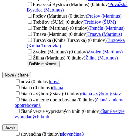
Považská Bystrica (Martinus) (0 titulov)
Považská
Bystrica (Martinus)
Prešov (Martinus) (0 titulov)
Prešov (Martinus)
Trebišov (ŠUM) (0 titulov)
Trebišov (ŠUM)
Trenčín (Martinus) (0 titulov)
Trenčín (Martinus)
Trnava (Martinus) (0 titulov)
Trnava (Martinus)
Turzovka (Kniha Turzovka) (0 titulov)
Turzovka
(Kniha Turzovka)
Zvolen (Martinus) (0 titulov)
Zvolen (Martinus)
Žilina (Martinus) (0 titulov)
Žilina (Martinus)
Ďalšie možnosti
Nové / čítané
nová (0 titulov)
nová
čítaná (0 titulov)
čítaná
čítaná - výborný stav (0 titulov)
čítaná - výborný stav
čítaná - mierne opotrebovaná (0 titulov)
čítaná - mierne
opotrebovaná
čítané verzie vypredaných kníh (0 titulov)
čítané verzie
vypredaných kníh
Jazyk
slovenčina (8 titulov)
slovenčina
8