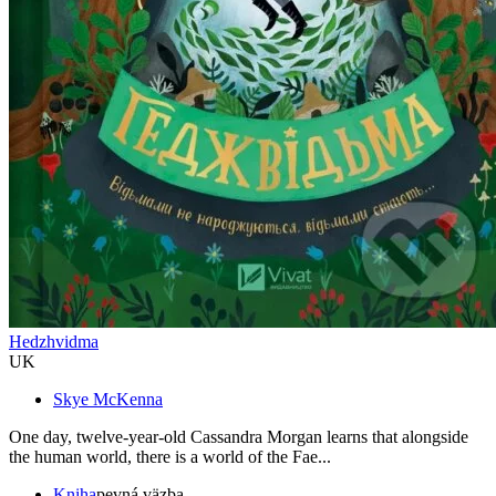
Hedzhvidma
UK
Skye McKenna
One day, twelve-year-old Cassandra Morgan learns that alongside
the human world, there is a world of the Fae...
Kniha
pevná väzba