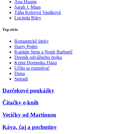
Ana Huang
Sarah J. Maas
Táňa Keleová Vasilková
Lucinda Riley
Top série
Romantické úteky
Harry Potter
Kapitán Stein a Notár Barbarič
Denník odvážneho bojka
Krimi Dominika Dána
Učím sa rozprávať
Duna
Smradi
Darčekové poukážky
Čítačky e-kníh
Vecičky od Martinusu
Káva, čaj a pochutiny