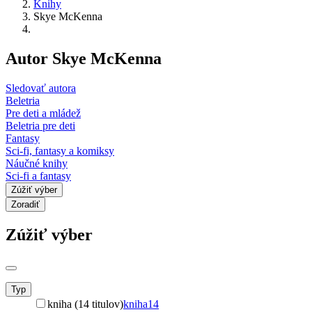
Knihy
Skye McKenna
Autor Skye McKenna
Sledovať autora
Beletria
Pre deti a mládež
Beletria pre deti
Fantasy
Sci-fi, fantasy a komiksy
Náučné knihy
Sci-fi a fantasy
Zúžiť výber
Zoradiť
Zúžiť výber
Typ
kniha (14 titulov)
kniha
14