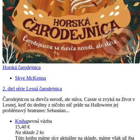
Horská čarodejnica
Skye McKenna
2. diel série
Lesná čarodejnica
Čarodejnicou sa dievča nerodí, ale stáva. Cassie si zvyká na život v
Lesnej, keď do dediny z ničoho nič príde na Halloween jej
problémový bratranec Sebastian...
Kniha
pevná väzba
15,40 €
Na sklade 2 ks
Túto knihu máme síce aktuálne na sklade, máme však už iba