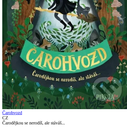
Čarohvozd
CZ
Čarodějkou se nerodíš, ale stáváš...