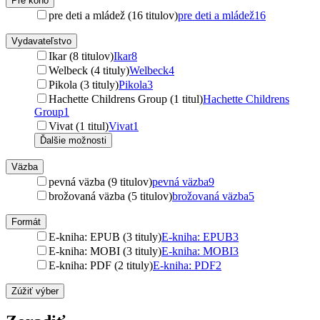
Pre koho
pre deti a mládež (16 titulov)
pre deti a mládež
16
Vydavateľstvo
Ikar (8 titulov)
Ikar
8
Welbeck (4 tituly)
Welbeck
4
Pikola (3 tituly)
Pikola
3
Hachette Childrens Group (1 titul)
Hachette Childrens
Group
1
Vivat (1 titul)
Vivat
1
Ďalšie možnosti
Väzba
pevná väzba (9 titulov)
pevná väzba
9
brožovaná väzba (5 titulov)
brožovaná väzba
5
Formát
E-kniha: EPUB (3 tituly)
E-kniha: EPUB
3
E-kniha: MOBI (3 tituly)
E-kniha: MOBI
3
E-kniha: PDF (2 tituly)
E-kniha: PDF
2
Zúžiť výber