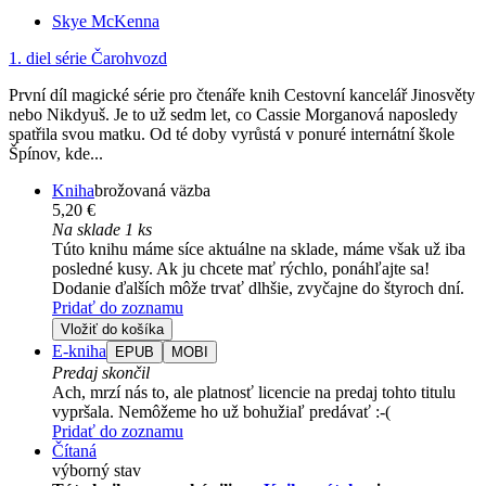
Skye McKenna
1. diel série
Čarohvozd
První díl magické série pro čtenáře knih Cestovní kancelář Jinosvěty
nebo Nikdyuš. Je to už sedm let, co Cassie Morganová naposledy
spatřila svou matku. Od té doby vyrůstá v ponuré internátní škole
Špínov, kde...
Kniha
brožovaná väzba
5,20 €
Na sklade 1 ks
Túto knihu máme síce aktuálne na sklade, máme však už iba
posledné kusy. Ak ju chcete mať rýchlo, ponáhľajte sa!
Dodanie ďalších môže trvať dlhšie, zvyčajne do štyroch dní.
Pridať do zoznamu
Vložiť do košíka
E-kniha
EPUB
MOBI
Predaj skončil
Ach, mrzí nás to, ale platnosť licencie na predaj tohto titulu
vypršala. Nemôžeme ho už bohužiaľ predávať :-(
Pridať do zoznamu
Čítaná
výborný stav