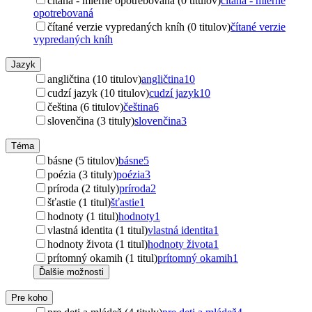
čítaná - mierne opotrebovaná (0 titulov)
čítaná - mierne
opotrebovaná
čítané verzie vypredaných kníh (0 titulov)
čítané verzie
vypredaných kníh
Jazyk
angličtina (10 titulov)
angličtina
10
cudzí jazyk (10 titulov)
cudzí jazyk
10
čeština (6 titulov)
čeština
6
slovenčina (3 tituly)
slovenčina
3
Téma
básne (5 titulov)
básne
5
poézia (3 tituly)
poézia
3
príroda (2 tituly)
príroda
2
šťastie (1 titul)
šťastie
1
hodnoty (1 titul)
hodnoty
1
vlastná identita (1 titul)
vlastná identita
1
hodnoty života (1 titul)
hodnoty života
1
prítomný okamih (1 titul)
prítomný okamih
1
Ďalšie možnosti
Pre koho