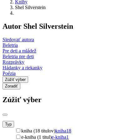
Knihy
Shel Silverstein
Autor Shel Silverstein
Sledovať autora
Beletria
Pre deti a mládež
Beletria pre deti
Rozprávky
Hádanky a riekanky
Poézia
Zúžiť výber
Zoradiť
Zúžiť výber
Typ
kniha (18 titulov)
kniha
18
e-kniha (1 titul)
e-kniha
1