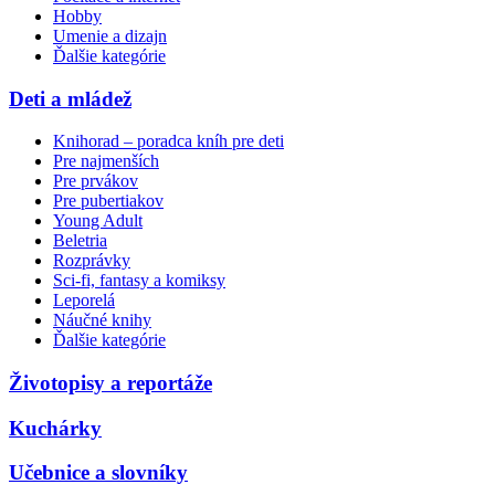
Hobby
Umenie a dizajn
Ďalšie kategórie
Deti a mládež
Knihorad – poradca kníh pre deti
Pre najmenších
Pre prvákov
Pre pubertiakov
Young Adult
Beletria
Rozprávky
Sci-fi, fantasy a komiksy
Leporelá
Náučné knihy
Ďalšie kategórie
Životopisy a reportáže
Kuchárky
Učebnice a slovníky