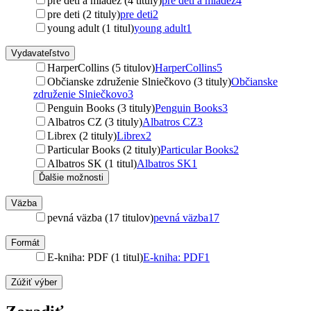
pre deti a mládež (4 tituly)
pre deti a mládež
4
pre deti (2 tituly)
pre deti
2
young adult (1 titul)
young adult
1
Vydavateľstvo
HarperCollins (5 titulov)
HarperCollins
5
Občianske združenie Slniečkovo (3 tituly)
Občianske
združenie Slniečkovo
3
Penguin Books (3 tituly)
Penguin Books
3
Albatros CZ (3 tituly)
Albatros CZ
3
Librex (2 tituly)
Librex
2
Particular Books (2 tituly)
Particular Books
2
Albatros SK (1 titul)
Albatros SK
1
Ďalšie možnosti
Väzba
pevná väzba (17 titulov)
pevná väzba
17
Formát
E-kniha: PDF (1 titul)
E-kniha: PDF
1
Zúžiť výber