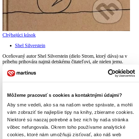
Chýbajúci kúsok
Shel Silverstein
Oceňovaný autor Shel Silverstein (dielo Strom, ktorý dáva) sa v
príbehu prihovára najmä detskému čitateľovi, ale nielen jemu.
Metaforicky zobrazuje človeka a jeho púť za šťastím a úspechom.
Príbeh sa snaží poukázať na to...
Kniha
pevná väzba
12,30 €
Na sklade 2 ks
Môžeme pracovať s cookies a kontaktnými údajmi?
Túto knihu máme síce aktuálne na sklade, máme však už iba
Aby sme vedeli, ako sa na našom webe správate, a mohli
posledné kusy. Ak ju chcete mať rýchlo, ponáhľajte sa!
Dodanie ďalších môže trvať dlhšie, zvyčajne do týždňa.
vám zobraziť tie najlepšie tipy na knihy, zbierame cookies.
Pridať do zoznamu
Niektoré sú naozaj potrebné a bez nich by naša stránka
Vložiť do košíka
vôbec nefungovala. Okrem toho používame analytické
cookies, ktoré nám umožňujú zisťovať, ako náš web