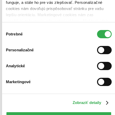
funguje, a stále ho pre vás zlepšovať. Personalizačné
cookies nám dovoľujú prispôsobovať stránku pre vašu
lepšiu orientáciu. Marketingové cookies nám zas
umožňujú zobrazenie relevantnej reklamy. Niektoré údaje
zdieľame aj s tretími stranami. Veľmi by nám pomohlo,
Výber
keby sme mohli používať všetky tieto cookies. Ďakujeme!
Potrebné
súhlasu
Personalizačné
Analytické
Marketingové
Zobraziť detaily