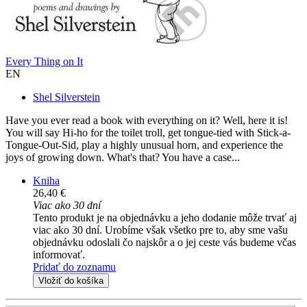
Every Thing on It
EN
Shel Silverstein
Have you ever read a book with everything on it? Well, here it is!
You will say Hi-ho for the toilet troll, get tongue-tied with Stick-a-
Tongue-Out-Sid, play a highly unusual horn, and experience the
joys of growing down. What's that? You have a case...
Kniha
26,40 €
Viac ako 30 dní
Tento produkt je na objednávku a jeho dodanie môže trvať aj
viac ako 30 dní. Urobíme však všetko pre to, aby sme vašu
objednávku odoslali čo najskôr a o jej ceste vás budeme včas
informovať.
Pridať do zoznamu
Vložiť do košíka