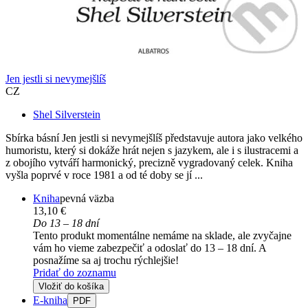
Jen jestli si nevymejšlíš
CZ
Shel Silverstein
Sbírka básní Jen jestli si nevymejšlíš představuje autora jako velkého
humoristu, který si dokáže hrát nejen s jazykem, ale i s ilustracemi a
z obojího vytváří harmonický, precizně vygradovaný celek. Kniha
vyšla poprvé v roce 1981 a od té doby se jí ...
Kniha
pevná väzba
13,10 €
Do 13 – 18 dní
Tento produkt momentálne nemáme na sklade, ale zvyčajne
vám ho vieme zabezpečiť a odoslať do 13 – 18 dní. A
posnažíme sa aj trochu rýchlejšie!
Pridať do zoznamu
Vložiť do košíka
E-kniha
PDF