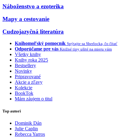
Náboženstvo a ezoterika
Mapy a cestovanie
Cudzojazyčná literatúra
Knihomoľský pomocník
Spýtajte sa Sherlocka, čo čítať
Odporúčame pre vás
Knižné tipy ušité na mieru vám
Všetky knihy
Knihy roka 2025
Bestsellery
Novinky
Pripravované
Akcie a zľavy
Kolekcie
BookTok
Mám záujem o titul
Top autori
Dominik Dán
Julie Caplin
Rebecca Yarros