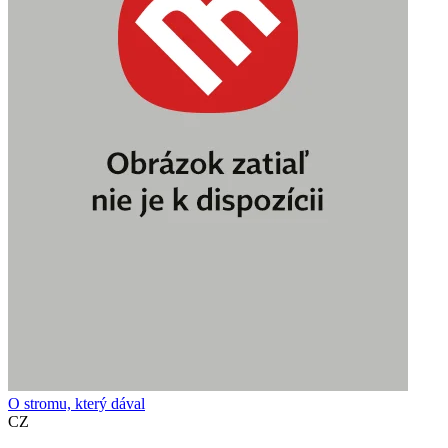
O stromu, který dával
CZ