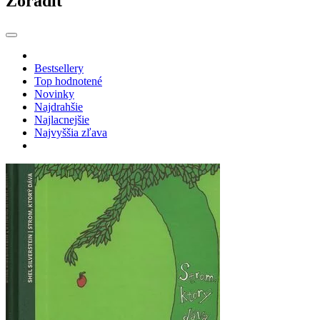
Zoradiť
Bestsellery
Top hodnotené
Novinky
Najdrahšie
Najlacnejšie
Najvyššia zľava