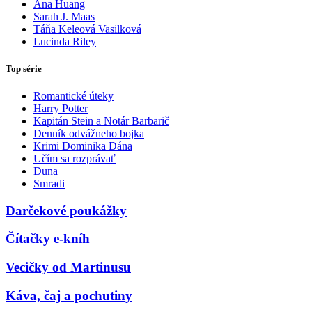
Ana Huang
Sarah J. Maas
Táňa Keleová Vasilková
Lucinda Riley
Top série
Romantické úteky
Harry Potter
Kapitán Stein a Notár Barbarič
Denník odvážneho bojka
Krimi Dominika Dána
Učím sa rozprávať
Duna
Smradi
Darčekové poukážky
Čítačky e-kníh
Vecičky od Martinusu
Káva, čaj a pochutiny