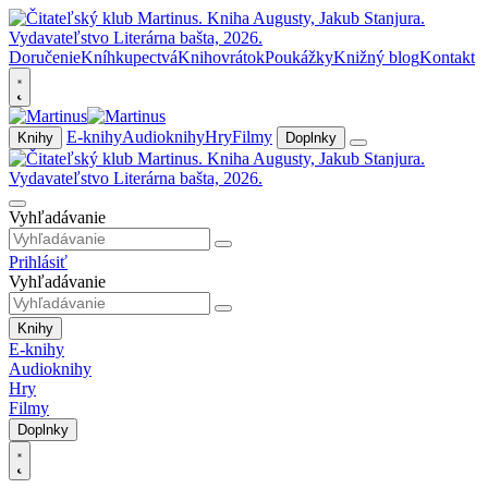
Doručenie
Kníhkupectvá
Knihovrátok
Poukážky
Knižný blog
Kontakt
E-knihy
Audioknihy
Hry
Filmy
Knihy
Doplnky
Vyhľadávanie
Prihlásiť
Vyhľadávanie
Knihy
E-knihy
Audioknihy
Hry
Filmy
Doplnky