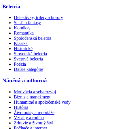
Beletria
Detektívky, trilery a horory
Sci-fi a fantasy
Komiksy
Romantika
Spoločenská beletria
Klasika
Historické
Slovenská beletria
Svetová beletria
Poézia
Ďalšie kategórie
Náučná a odborná
Motivácia a sebarozvoj
Biznis a manažment
Humanitné a spoločenské vedy
História
Životopisy a reportáže
Vzťahy a rodina
Zdravie a životný štýl
Počítače a internet