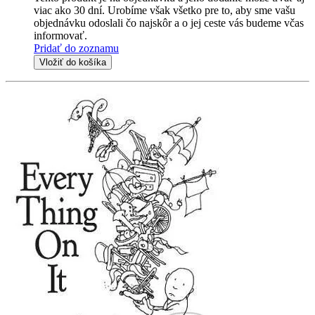
viac ako 30 dní. Urobíme však všetko pre to, aby sme vašu
objednávku odoslali čo najskôr a o jej ceste vás budeme včas
informovať.
Pridať do zoznamu
Vložiť do košíka