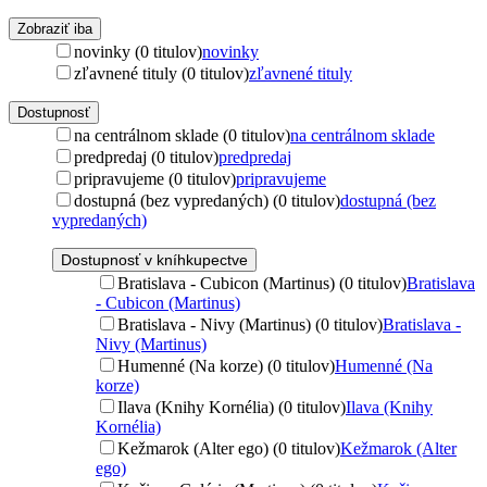
Zobraziť iba
novinky (0 titulov)
novinky
zľavnené tituly (0 titulov)
zľavnené tituly
Dostupnosť
na centrálnom sklade (0 titulov)
na centrálnom sklade
predpredaj (0 titulov)
predpredaj
pripravujeme (0 titulov)
pripravujeme
dostupná (bez vypredaných) (0 titulov)
dostupná (bez
vypredaných)
Dostupnosť v kníhkupectve
Bratislava - Cubicon (Martinus) (0 titulov)
Bratislava
- Cubicon (Martinus)
Bratislava - Nivy (Martinus) (0 titulov)
Bratislava -
Nivy (Martinus)
Humenné (Na korze) (0 titulov)
Humenné (Na
korze)
Ilava (Knihy Kornélia) (0 titulov)
Ilava (Knihy
Kornélia)
Kežmarok (Alter ego) (0 titulov)
Kežmarok (Alter
ego)