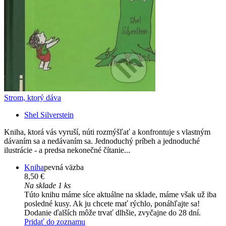
Strom, ktorý dáva
Shel Silverstein
Kniha, ktorá vás vyruší, núti rozmýšľať a konfrontuje s vlastným
dávaním sa a nedávaním sa. Jednoduchý príbeh a jednoduché
ilustrácie - a predsa nekonečné čítanie...
Kniha
pevná väzba
8,50 €
Na sklade 1 ks
Túto knihu máme síce aktuálne na sklade, máme však už iba
posledné kusy. Ak ju chcete mať rýchlo, ponáhľajte sa!
Dodanie ďalších môže trvať dlhšie, zvyčajne do 28 dní.
Pridať do zoznamu