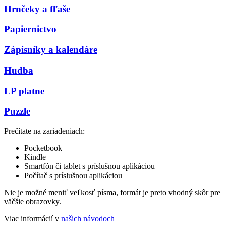
Hrnčeky a fľaše
Papiernictvo
Zápisníky a kalendáre
Hudba
LP platne
Puzzle
Prečítate na zariadeniach:
Pocketbook
Kindle
Smartfón či tablet s príslušnou aplikáciou
Počítač s príslušnou aplikáciou
Nie je možné meniť veľkosť písma, formát je preto vhodný skôr pre
väčšie obrazovky.
Viac informácií v
našich návodoch