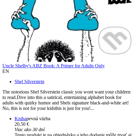
Uncle Shelby's ABZ Book: A Primer for Adults Only
EN
Shel Silverstein
The notorious Shel Silverstein classic you wont want your children
to read.Dive into this a satirical, entertaining alphabet book for
adults with quirky humor and Shels signature black-and-white art!
No, this is not for your kidsthis is just for you!...
Kniha
pevná väzba
20,50 €
Viac ako 30 dní
Tento produkt je na objednávku a jeho dodanie môže trvať aj