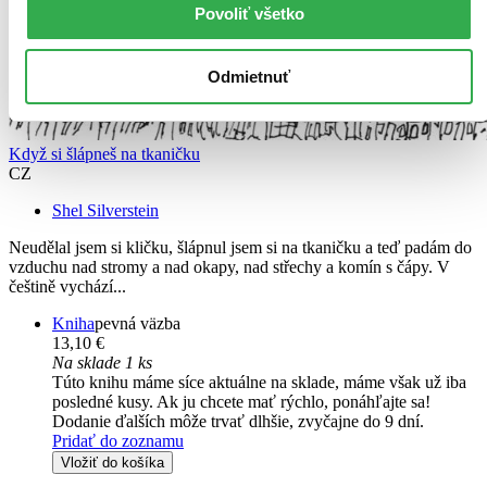
Povoliť všetko
Odmietnuť
Když si šlápneš na tkaničku
CZ
Shel Silverstein
Neudělal jsem si kličku, šlápnul jsem si na tkaničku a teď padám do
vzduchu nad stromy a nad okapy, nad střechy a komín s čápy. V
češtině vychází...
Kniha
pevná väzba
13,10 €
Na sklade 1 ks
Túto knihu máme síce aktuálne na sklade, máme však už iba
posledné kusy. Ak ju chcete mať rýchlo, ponáhľajte sa!
Dodanie ďalších môže trvať dlhšie, zvyčajne do 9 dní.
Pridať do zoznamu
Vložiť do košíka