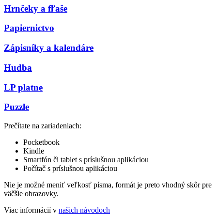
Hrnčeky a fľaše
Papiernictvo
Zápisníky a kalendáre
Hudba
LP platne
Puzzle
Prečítate na zariadeniach:
Pocketbook
Kindle
Smartfón či tablet s príslušnou aplikáciou
Počítač s príslušnou aplikáciou
Nie je možné meniť veľkosť písma, formát je preto vhodný skôr pre
väčšie obrazovky.
Viac informácií v
našich návodoch