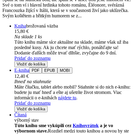
Své o tom ví i hlavní hrdinka tohoto románu, Éléonore, svérázná
Francouzka žijící v Itálii, která se v současnosti živí jako uklízečka.
Svým koštětem a břitkým humorem se z...
Kniha
brožovaná väzba
15,80 €
Na sklade 1 ks
Túto knihu máme síce aktuálne na sklade, máme však už iba
posledné kusy. Ak ju chcete mať rýchlo, ponáhľajte sa!
Dodanie ďalších môže trvať dlhšie, zvyčajne do 9 dní.
Pridať do zoznamu
Vložiť do košíka
E-kniha
PDF
EPUB
MOBI
12,40 €
Ihneď na stiahnutie
Máte čítačku, tablet alebo mobil? Stiahnite si do nich e-knihu:
budete ju mať hneď a ešte aj ušetríte život stromom. Viac
informácii o e-knihách
nájdete tu
.
Pridať do zoznamu
Vložiť do košíka
Čítaná
výborný stav
Túto knihu sme vykúpili cez
Knihovrátok
a je vo
výbornom stave.
Rozdiel medzi touto knihou a novou by ste