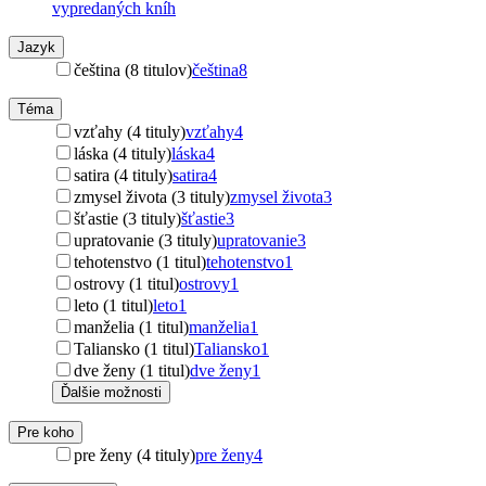
vypredaných kníh
Jazyk
čeština (8 titulov)
čeština
8
Téma
vzťahy (4 tituly)
vzťahy
4
láska (4 tituly)
láska
4
satira (4 tituly)
satira
4
zmysel života (3 tituly)
zmysel života
3
šťastie (3 tituly)
šťastie
3
upratovanie (3 tituly)
upratovanie
3
tehotenstvo (1 titul)
tehotenstvo
1
ostrovy (1 titul)
ostrovy
1
leto (1 titul)
leto
1
manželia (1 titul)
manželia
1
Taliansko (1 titul)
Taliansko
1
dve ženy (1 titul)
dve ženy
1
Ďalšie možnosti
Pre koho
pre ženy (4 tituly)
pre ženy
4