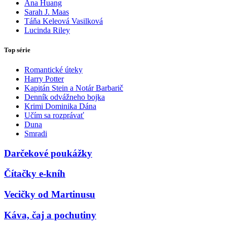
Ana Huang
Sarah J. Maas
Táňa Keleová Vasilková
Lucinda Riley
Top série
Romantické úteky
Harry Potter
Kapitán Stein a Notár Barbarič
Denník odvážneho bojka
Krimi Dominika Dána
Učím sa rozprávať
Duna
Smradi
Darčekové poukážky
Čítačky e-kníh
Vecičky od Martinusu
Káva, čaj a pochutiny