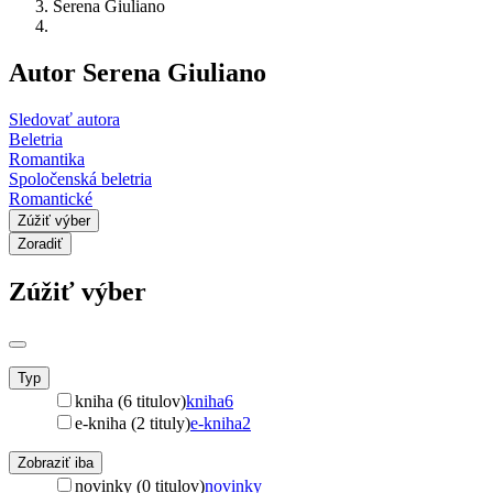
Serena Giuliano
Autor Serena Giuliano
Sledovať autora
Beletria
Romantika
Spoločenská beletria
Romantické
Zúžiť výber
Zoradiť
Zúžiť výber
Typ
kniha (6 titulov)
kniha
6
e-kniha (2 tituly)
e-kniha
2
Zobraziť iba
novinky (0 titulov)
novinky