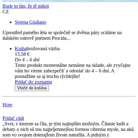
Bude to tím, že tě miluji
CZ
Serena Giuliano
Uprostřed parného léta se společně se dvěma páry ocitáme na
italském ostrově jménem Procida...
Kniha
brožovaná väzba
15,58 €
Do 4 – 6 dní
Tento produkt momentálne nemáme na sklade, ale zvyčajne
vám ho vieme zabezpečiť a odoslať do 4 – 6 dní. A
posnažíme sa aj trochu rýchlejšie!
Pridať do zoznamu
Vložiť do košíka
Hore
Pridať citát
Svet, v ktorom sa číta, je tým najlepším možným. Čítanie kníh a
debaty o nich sú tou najpríjemnejšou formou cibrenia mysle, na akú
som vo svojom doterajšom živote natrafila. A jedným z