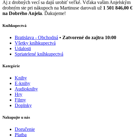
Aj z drobných vecí sa dajú urobiť veľké. Vďaka vašim Anjelským
drobným ste pri nákupoch na Martinuse darovali už
1 501 846,00 €
na Dobrého Anjela
. Ďakujeme!
Kníhkupectvá
Bratislava - Obchodná
• Zatvorené do zajtra 10:00
Všetky kníhkupectvá
Udalosti
Spriatelené kníhkupectvá
Kategórie
Knihy
E-knihy
Audioknihy
Hry
Filmy
Doplnky
Nakupujte u nás
Doručenie
Platba