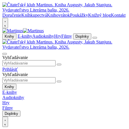
Doručenie
Kníhkupectvá
Knihovrátok
Poukážky
Knižný blog
Kontakt
E-knihy
Audioknihy
Hry
Filmy
Knihy
Doplnky
Vyhľadávanie
Prihlásiť
Vyhľadávanie
Knihy
E-knihy
Audioknihy
Hry
Filmy
Doplnky