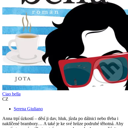
Ciao bella
CZ
Serena Giuliano
Anna trpí úzkostí – děsí ji dav, hluk, jízda po dálnici nebo třeba i
naklíčené brambory… A také je ke své hrůze podruhé těhotná. Aby