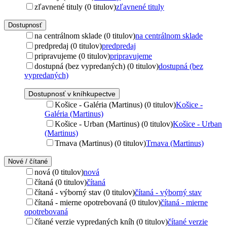
zľavnené tituly (0 titulov)
zľavnené tituly
Dostupnosť
na centrálnom sklade (0 titulov)
na centrálnom sklade
predpredaj (0 titulov)
predpredaj
pripravujeme (0 titulov)
pripravujeme
dostupná (bez vypredaných) (0 titulov)
dostupná (bez
vypredaných)
Dostupnosť v kníhkupectve
Košice - Galéria (Martinus) (0 titulov)
Košice -
Galéria (Martinus)
Košice - Urban (Martinus) (0 titulov)
Košice - Urban
(Martinus)
Trnava (Martinus) (0 titulov)
Trnava (Martinus)
Nové / čítané
nová (0 titulov)
nová
čítaná (0 titulov)
čítaná
čítaná - výborný stav (0 titulov)
čítaná - výborný stav
čítaná - mierne opotrebovaná (0 titulov)
čítaná - mierne
opotrebovaná
čítané verzie vypredaných kníh (0 titulov)
čítané verzie