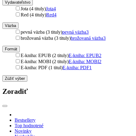
Vydavateľstvo
Jota (4 tituly)
Jota
4
Red (4 tituly)
Red
4
Väzba
pevná väzba (3 tituly)
pevná väzba
3
brožovaná väzba (3 tituly)
brožovaná väzba
3
Formát
E-kniha: EPUB (2 tituly)
E-kniha: EPUB
2
E-kniha: MOBI (2 tituly)
E-kniha: MOBI
2
E-kniha: PDF (1 titul)
E-kniha: PDF
1
Zúžiť výber
Zoradiť
Bestsellery
Top hodnotené
Novinky