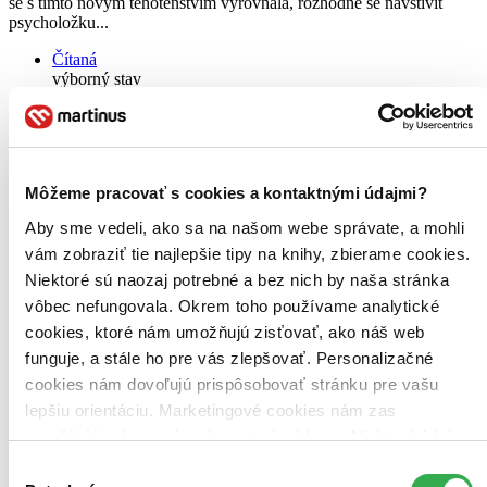
se s tímto novým těhotenstvím vyrovnala, rozhodne se navštívit
psycholožku...
Čítaná
výborný stav
Túto knihu sme vykúpili cez
Knihovrátok
a je vo
výbornom stave.
Rozdiel medzi touto knihou a novou by ste
asi ani nespoznali. Knihu sme označili nálepkou, ktorá môže
na niektorých obaloch zanechať stopy.
1,81 €
Môžeme pracovať s cookies a kontaktnými údajmi?
Na sklade
Tento produkt síce máme aktuálne na sklade, máme však už
Aby sme vedeli, ako sa na našom webe správate, a mohli
iba posledné kusy a ďalšie už nemá ani distribútor, preto je
vám zobraziť tie najlepšie tipy na knihy, zbierame cookies.
možné, že bude onedlho úplne vypredaný. Ak ho chcete mať,
ponáhľajte sa!
Niektoré sú naozaj potrebné a bez nich by naša stránka
Vložiť do košíka
vôbec nefungovala. Okrem toho používame analytické
Kniha
pevná väzba
cookies, ktoré nám umožňujú zisťovať, ako náš web
Vypredané
Ach, mrzí nás to, z tejto knihy sa už predali všetky výtlačky a
funguje, a stále ho pre vás zlepšovať. Personalizačné
nemáme ju na sklade my ani vydavateľ :( Teoreticky však
cookies nám dovoľujú prispôsobovať stránku pre vašu
môžete mať šťastie v niektorých iných obchodoch, ktoré ešte
lepšiu orientáciu. Marketingové cookies nám zas
nepredali posledné kusy.
Pridať do zoznamu
umožňujú zobrazenie relevantnej reklamy. Niektoré údaje
E-kniha
EPUB
MOBI
zdieľame aj s tretími stranami. Veľmi by nám pomohlo,
Výber
Predaj skončil