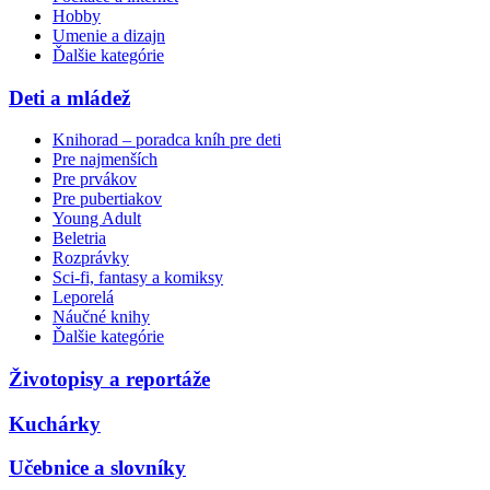
Hobby
Umenie a dizajn
Ďalšie kategórie
Deti a mládež
Knihorad – poradca kníh pre deti
Pre najmenších
Pre prvákov
Pre pubertiakov
Young Adult
Beletria
Rozprávky
Sci-fi, fantasy a komiksy
Leporelá
Náučné knihy
Ďalšie kategórie
Životopisy a reportáže
Kuchárky
Učebnice a slovníky