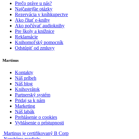
Prečo práve u nás?
Najčastejšie otázky
Rezervácia v kníhkupectve
Ako čítať e-knihy
Ako počúvať audioknihy
Pre školy a knižnice
Reklamácie
Knihomoľský pomocník
Odstúpiť od zmluvy
Martinus
Kontakty
Náš príbeh
Náš blog
Knihovrátok
Partnerský systém
Pridaj sa k nám
Marketing
Náš labák
Prehlásenie o cookies
Vyhlásenie o prístupnosti
Martinus je certifikovaný B Corp
Nerobíme rozdiely