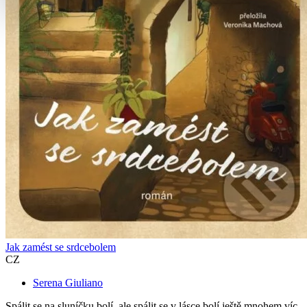
Jak zamést se srdcebolem
CZ
Serena Giuliano
Spálit se na sluníčku bolí, ale spálit se v lásce bolí ještě mnohem víc.