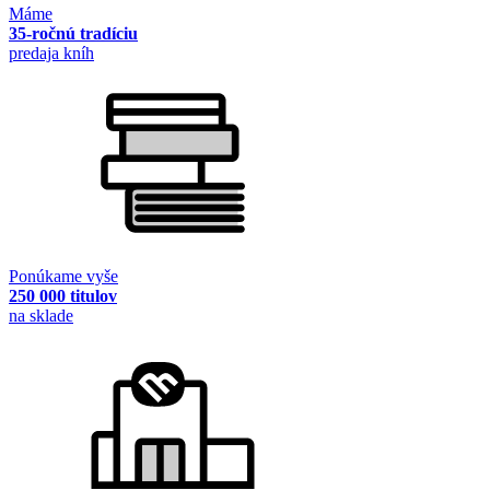
Máme
35-ročnú tradíciu
predaja kníh
Ponúkame vyše
250 000 titulov
na sklade