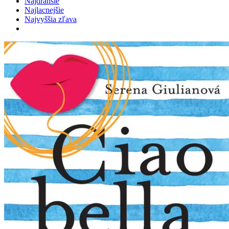
Najdrahšie
Najlacnejšie
Najvyššia zľava