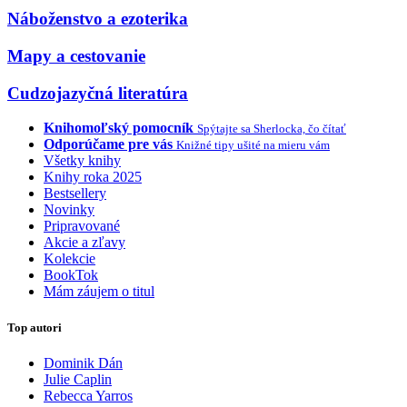
Náboženstvo a ezoterika
Mapy a cestovanie
Cudzojazyčná literatúra
Knihomoľský pomocník
Spýtajte sa Sherlocka, čo čítať
Odporúčame pre vás
Knižné tipy ušité na mieru vám
Všetky knihy
Knihy roka 2025
Bestsellery
Novinky
Pripravované
Akcie a zľavy
Kolekcie
BookTok
Mám záujem o titul
Top autori
Dominik Dán
Julie Caplin
Rebecca Yarros