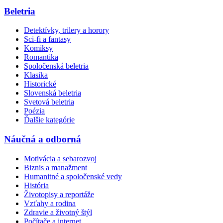
Beletria
Detektívky, trilery a horory
Sci-fi a fantasy
Komiksy
Romantika
Spoločenská beletria
Klasika
Historické
Slovenská beletria
Svetová beletria
Poézia
Ďalšie kategórie
Náučná a odborná
Motivácia a sebarozvoj
Biznis a manažment
Humanitné a spoločenské vedy
História
Životopisy a reportáže
Vzťahy a rodina
Zdravie a životný štýl
Počítače a internet