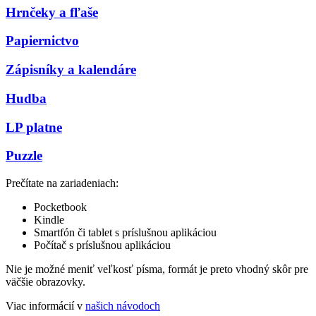
Hrnčeky a fľaše
Papiernictvo
Zápisníky a kalendáre
Hudba
LP platne
Puzzle
Prečítate na zariadeniach:
Pocketbook
Kindle
Smartfón či tablet s príslušnou aplikáciou
Počítač s príslušnou aplikáciou
Nie je možné meniť veľkosť písma, formát je preto vhodný skôr pre
väčšie obrazovky.
Viac informácií v
našich návodoch