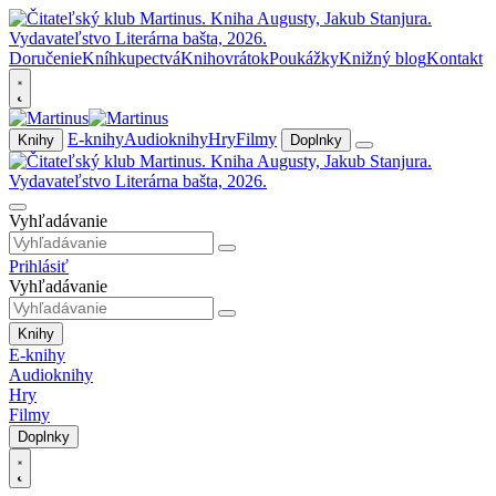
Doručenie
Kníhkupectvá
Knihovrátok
Poukážky
Knižný blog
Kontakt
E-knihy
Audioknihy
Hry
Filmy
Knihy
Doplnky
Vyhľadávanie
Prihlásiť
Vyhľadávanie
Knihy
E-knihy
Audioknihy
Hry
Filmy
Doplnky