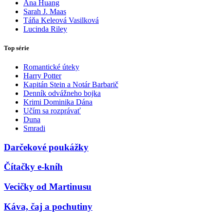
Ana Huang
Sarah J. Maas
Táňa Keleová Vasilková
Lucinda Riley
Top série
Romantické úteky
Harry Potter
Kapitán Stein a Notár Barbarič
Denník odvážneho bojka
Krimi Dominika Dána
Učím sa rozprávať
Duna
Smradi
Darčekové poukážky
Čítačky e-kníh
Vecičky od Martinusu
Káva, čaj a pochutiny