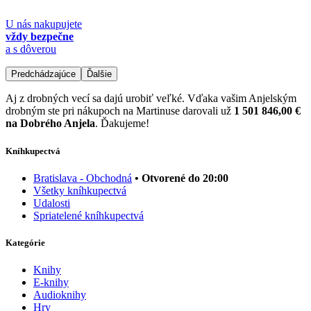
U nás nakupujete
vždy bezpečne
a s dôverou
Predchádzajúce
Ďalšie
Aj z drobných vecí sa dajú urobiť veľké. Vďaka vašim Anjelským
drobným ste pri nákupoch na Martinuse darovali už
1 501 846,00 €
na Dobrého Anjela
. Ďakujeme!
Kníhkupectvá
Bratislava - Obchodná
• Otvorené do 20:00
Všetky kníhkupectvá
Udalosti
Spriatelené kníhkupectvá
Kategórie
Knihy
E-knihy
Audioknihy
Hry