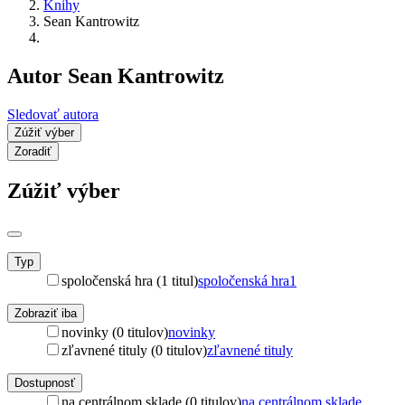
Knihy
Sean Kantrowitz
Autor Sean Kantrowitz
Sledovať autora
Zúžiť výber
Zoradiť
Zúžiť výber
Typ
spoločenská hra (1 titul)
spoločenská hra
1
Zobraziť iba
novinky (0 titulov)
novinky
zľavnené tituly (0 titulov)
zľavnené tituly
Dostupnosť
na centrálnom sklade (0 titulov)
na centrálnom sklade