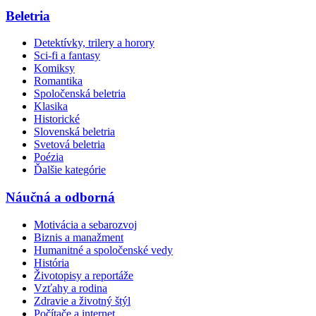
Beletria
Detektívky, trilery a horory
Sci-fi a fantasy
Komiksy
Romantika
Spoločenská beletria
Klasika
Historické
Slovenská beletria
Svetová beletria
Poézia
Ďalšie kategórie
Náučná a odborná
Motivácia a sebarozvoj
Biznis a manažment
Humanitné a spoločenské vedy
História
Životopisy a reportáže
Vzťahy a rodina
Zdravie a životný štýl
Počítače a internet