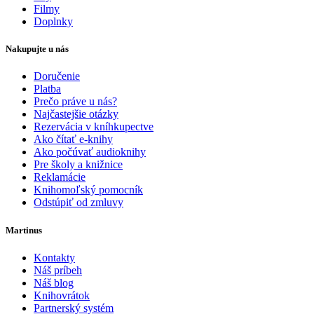
Filmy
Doplnky
Nakupujte u nás
Doručenie
Platba
Prečo práve u nás?
Najčastejšie otázky
Rezervácia v kníhkupectve
Ako čítať e-knihy
Ako počúvať audioknihy
Pre školy a knižnice
Reklamácie
Knihomoľský pomocník
Odstúpiť od zmluvy
Martinus
Kontakty
Náš príbeh
Náš blog
Knihovrátok
Partnerský systém