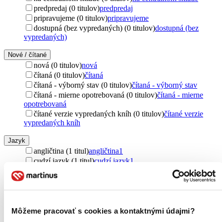
predpredaj (0 titulov)
predpredaj
pripravujeme (0 titulov)
pripravujeme
dostupná (bez vypredaných) (0 titulov)
dostupná (bez
vypredaných)
Nové / čítané
nová (0 titulov)
nová
čítaná (0 titulov)
čítaná
čítaná - výborný stav (0 titulov)
čítaná - výborný stav
čítaná - mierne opotrebovaná (0 titulov)
čítaná - mierne
opotrebovaná
čítané verzie vypredaných kníh (0 titulov)
čítané verzie
vypredaných kníh
Jazyk
angličtina (1 titul)
angličtina
1
cudzí jazyk (1 titul)
cudzí jazyk
1
Vydavateľstvo
Clarkson Potter (1 titul)
Clarkson Potter
1
Obal
Môžeme pracovať s cookies a kontaktnými údajmi?
krabička (1 titul)
krabička
1