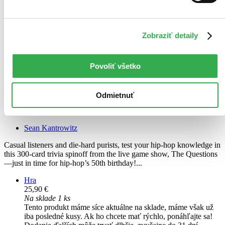
Zobraziť detaily
Povoliť všetko
Odmietnuť
The Questions Hip-Hop Trivia
EN
Sean Kantrowitz
Casual listeners and die-hard purists, test your hip-hop knowledge in
this 300-card trivia spinoff from the live game show, The Questions
—just in time for hip-hop’s 50th birthday!...
Hra
25,90 €
Na sklade 1 ks
Tento produkt máme síce aktuálne na sklade, máme však už
iba posledné kusy. Ak ho chcete mať rýchlo, ponáhľajte sa!