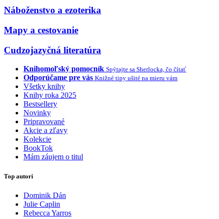
Náboženstvo a ezoterika
Mapy a cestovanie
Cudzojazyčná literatúra
Knihomoľský pomocník
Spýtajte sa Sherlocka, čo čítať
Odporúčame pre vás
Knižné tipy ušité na mieru vám
Všetky knihy
Knihy roka 2025
Bestsellery
Novinky
Pripravované
Akcie a zľavy
Kolekcie
BookTok
Mám záujem o titul
Top autori
Dominik Dán
Julie Caplin
Rebecca Yarros