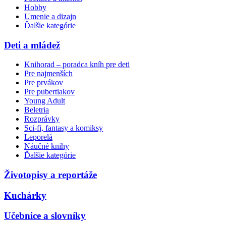
Hobby
Umenie a dizajn
Ďalšie kategórie
Deti a mládež
Knihorad – poradca kníh pre deti
Pre najmenších
Pre prvákov
Pre pubertiakov
Young Adult
Beletria
Rozprávky
Sci-fi, fantasy a komiksy
Leporelá
Náučné knihy
Ďalšie kategórie
Životopisy a reportáže
Kuchárky
Učebnice a slovníky