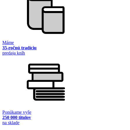
Máme
35-ročnú tradíciu
predaja kníh
Ponúkame vyše
250 000 titulov
na sklade