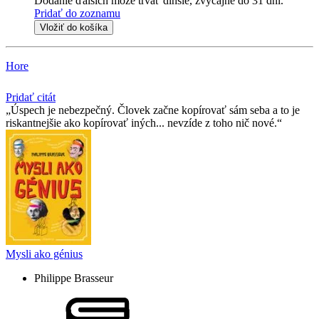
Dodanie ďalších môže trvať dlhšie, zvyčajne do 31 dní.
Pridať do zoznamu
Vložiť do košíka
Hore
Pridať citát
Úspech je nebezpečný. Človek začne kopírovať sám seba a to je
riskantnejšie ako kopírovať iných... nevzíde z toho nič nové.
Mysli ako génius
Philippe Brasseur