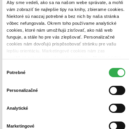
Aby sme vedeli, ako sa na našom webe správate, a mohli
Zúžiť výber
vám zobraziť tie najlepšie tipy na knihy, zbierame cookies.
Niektoré sú naozaj potrebné a bez nich by naša stránka
Zoradiť
vôbec nefungovala. Okrem toho používame analytické
cookies, ktoré nám umožňujú zisťovať, ako náš web
funguje, a stále ho pre vás zlepšovať. Personalizačné
cookies nám dovoľujú prispôsobovať stránku pre vašu
Bestsellery
lepšiu orientáciu. Marketingové cookies nám zas
Top hodnotené
Novinky
umožňujú zobrazenie relevantnej reklamy. Niektoré údaje
Najdrahšie
zdieľame aj s tretími stranami. Veľmi by nám pomohlo,
Výber
Najlacnejšie
keby sme mohli používať všetky tieto cookies. Ďakujeme!
Potrebné
Najvyššia zľava
súhlasu
Personalizačné
Analytické
Marketingové