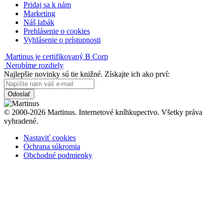
Pridaj sa k nám
Marketing
Náš labák
Prehlásenie o cookies
Vyhlásenie o prístupnosti
Martinus je certifikovaný B Corp
Nerobíme rozdiely
Najlepšie novinky sú tie knižné. Získajte ich ako prví:
Odoslať
© 2000-2026 Martinus. Internetové kníhkupectvo. Všetky práva
vyhradené.
Nastaviť cookies
Ochrana súkromia
Obchodné podmienky