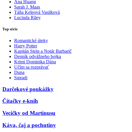
Ana Huang
Sarah J. Maas
Táňa Keleová Vasilková
Lucinda Riley
Top série
Romantické úteky
Harry Potter
Kapitán Stein a Notár Barbarič
Denník odvážneho bojka
Krimi Dominika Dána
Učím sa rozprávať
Duna
Smradi
Darčekové poukážky
Čítačky e-kníh
Vecičky od Martinusu
Káva, čaj a pochutiny