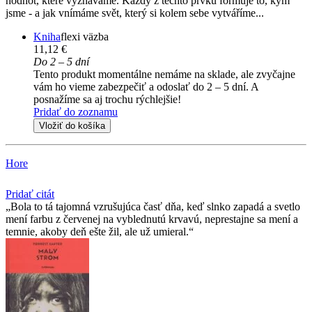
hodnot, které vyznáváme. Každý z těchto prvků formuje to, kým
jsme - a jak vnímáme svět, který si kolem sebe vytváříme...
Kniha
flexi väzba
11,12 €
Do 2 – 5 dní
Tento produkt momentálne nemáme na sklade, ale zvyčajne
vám ho vieme zabezpečiť a odoslať do 2 – 5 dní. A
posnažíme sa aj trochu rýchlejšie!
Pridať do zoznamu
Vložiť do košíka
Hore
Pridať citát
Bola to tá tajomná vzrušujúca časť dňa, keď slnko zapadá a svetlo
mení farbu z červenej na vyblednutú krvavú, neprestajne sa mení a
temnie, akoby deň ešte žil, ale už umieral.