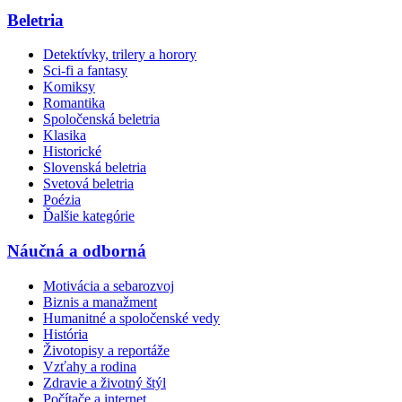
Beletria
Detektívky, trilery a horory
Sci-fi a fantasy
Komiksy
Romantika
Spoločenská beletria
Klasika
Historické
Slovenská beletria
Svetová beletria
Poézia
Ďalšie kategórie
Náučná a odborná
Motivácia a sebarozvoj
Biznis a manažment
Humanitné a spoločenské vedy
História
Životopisy a reportáže
Vzťahy a rodina
Zdravie a životný štýl
Počítače a internet