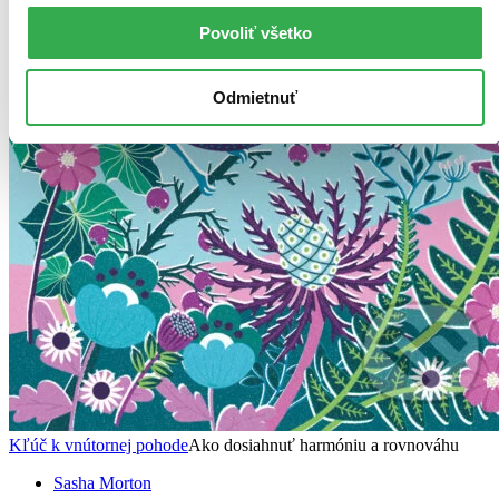
Povoliť všetko
Odmietnuť
Kľúč k vnútornej pohode
Ako dosiahnuť harmóniu a rovnováhu
Sasha Morton