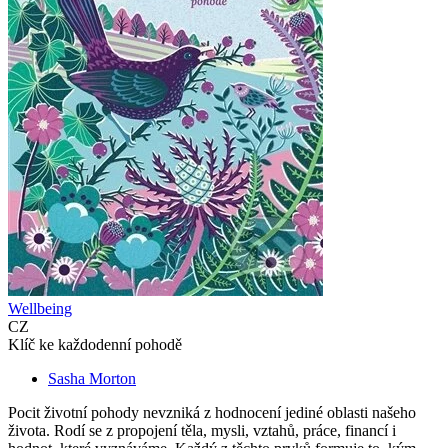
Wellbeing
CZ
Klíč ke každodenní pohodě
Sasha Morton
Pocit životní pohody nevzniká z hodnocení jediné oblasti našeho
života. Rodí se z propojení těla, mysli, vztahů, práce, financí i