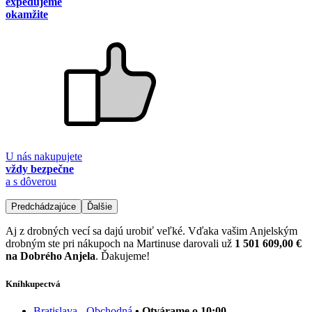
expedujeme
okamžite
U nás nakupujete
vždy bezpečne
a s dôverou
Predchádzajúce
Ďalšie
Aj z drobných vecí sa dajú urobiť veľké. Vďaka vašim Anjelským
drobným ste pri nákupoch na Martinuse darovali už
1 501 609,00 €
na Dobrého Anjela
. Ďakujeme!
Kníhkupectvá
Bratislava - Obchodná
• Otvárame o 10:00