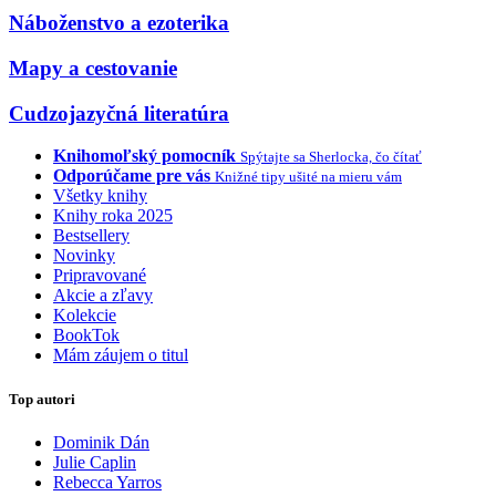
Náboženstvo a ezoterika
Mapy a cestovanie
Cudzojazyčná literatúra
Knihomoľský pomocník
Spýtajte sa Sherlocka, čo čítať
Odporúčame pre vás
Knižné tipy ušité na mieru vám
Všetky knihy
Knihy roka 2025
Bestsellery
Novinky
Pripravované
Akcie a zľavy
Kolekcie
BookTok
Mám záujem o titul
Top autori
Dominik Dán
Julie Caplin
Rebecca Yarros