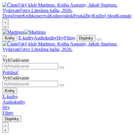
Doručenie
Kníhkupectvá
Knihovrátok
Poukážky
Knižný blog
Kontakt
E-knihy
Audioknihy
Hry
Filmy
Knihy
Doplnky
Vyhľadávanie
Prihlásiť
Vyhľadávanie
Knihy
E-knihy
Audioknihy
Hry
Filmy
Doplnky