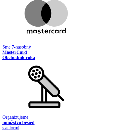
Sme 7-násobný
MasterCard
Obchodník roka
Organizujeme
množstvo besied
s autormi