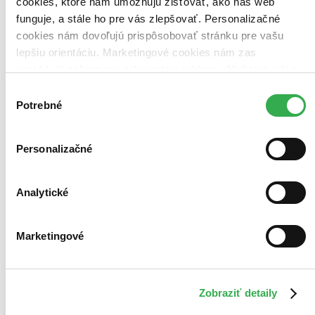
cookies, ktoré nám umožňujú zisťovať, ako náš web
funguje, a stále ho pre vás zlepšovať. Personalizačné
cookies nám dovoľujú prispôsobovať stránku pre vašu
Bestsellery
Top hodnotené
lepšiu orientáciu. Marketingové cookies nám zas
Novinky
umožňujú zobrazenie relevantnej reklamy. Niektoré údaje
Najdrahšie
zdieľame aj s tretími stranami. Veľmi by nám pomohlo,
Najlacnejšie
Výber
Najvyššia zľava
keby sme mohli používať všetky tieto cookies. Ďakujeme!
Potrebné
súhlasu
Personalizačné
Analytické
Marketingové
Zobraziť detaily