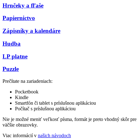
Hrnčeky a fľaše
Papiernictvo
Zápisníky a kalendáre
Hudba
LP platne
Puzzle
Prečítate na zariadeniach:
Pocketbook
Kindle
Smartfón či tablet s príslušnou aplikáciou
Počítač s príslušnou aplikáciou
Nie je možné meniť veľkosť písma, formát je preto vhodný skôr pre
väčšie obrazovky.
Viac informácií v
našich návodoch