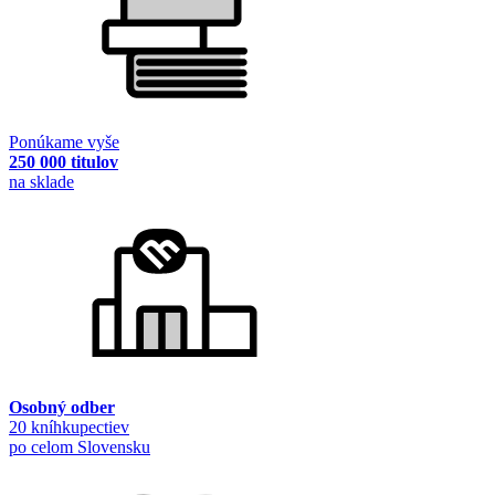
Ponúkame vyše
250 000 titulov
na sklade
Osobný odber
20 kníhkupectiev
po celom Slovensku