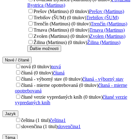
Bystrica (Martinus)
Prešov (Martinus) (0 titulov)
Prešov (Martinus)
Trebišov (ŠUM) (0 titulov)
Trebišov (ŠUM)
Trenčín (Martinus) (0 titulov)
Trenčín (Martinus)
Trnava (Martinus) (0 titulov)
Trnava (Martinus)
Zvolen (Martinus) (0 titulov)
Zvolen (Martinus)
Žilina (Martinus) (0 titulov)
Žilina (Martinus)
Ďalšie možnosti
Nové / čítané
nová (0 titulov)
nová
čítaná (0 titulov)
čítaná
čítaná - výborný stav (0 titulov)
čítaná - výborný stav
čítaná - mierne opotrebovaná (0 titulov)
čítaná - mierne
opotrebovaná
čítané verzie vypredaných kníh (0 titulov)
čítané verzie
vypredaných kníh
Jazyk
čeština (1 titul)
čeština
1
slovenčina (1 titul)
slovenčina
1
Téma