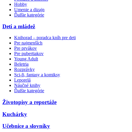
Hobby
Umenie a dizajn
Ďalšie kategórie
Deti a mládež
Knihorad – poradca kníh pre deti
Pre najmenších
Pre prvákov
Pre pubertiakov
Young Adult
Beletria
Rozprávky
Sci-fi, fantasy a komiksy
Leporelá
Náučné knihy
Ďalšie kategórie
Životopisy a reportáže
Kuchárky
Učebnice a slovníky