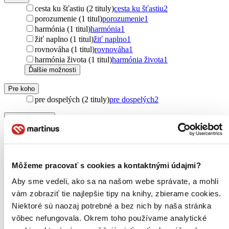
cesta ku šťastiu (2 tituly)
cesta ku šťastiu
2
porozumenie (1 titul)
porozumenie
1
harmónia (1 titul)
harmónia
1
žiť naplno (1 titul)
žiť naplno
1
rovnováha (1 titul)
rovnováha
1
harmónia života (1 titul)
harmónia života
1
Ďalšie možnosti
Pre koho
pre dospelých (2 tituly)
pre dospelých
2
Vydavateľstvo
Slovart (1 titul)
Slovart
1
Slovart CZ (1 titul)
Slovart CZ
1
Väzba
Môžeme pracovať s cookies a kontaktnými údajmi?
flexi (2 tituly)
flexi
2
Aby sme vedeli, ako sa na našom webe správate, a mohli
Zúžiť výber
vám zobraziť tie najlepšie tipy na knihy, zbierame cookies.
Niektoré sú naozaj potrebné a bez nich by naša stránka
Zoradiť
vôbec nefungovala. Okrem toho používame analytické