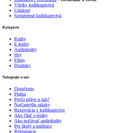
Všetky kníhkupectvá
Udalosti
Spriatelené kníhkupectvá
Kategórie
Knihy
E-knihy
Audioknihy
Hry
Filmy
Doplnky
Nakupujte u nás
Doručenie
Platba
Prečo práve u nás?
Najčastejšie otázky
Rezervácia v kníhkupectve
Ako čítať e-knihy
Ako počúvať audioknihy
Pre školy a knižnice
Reklamácie