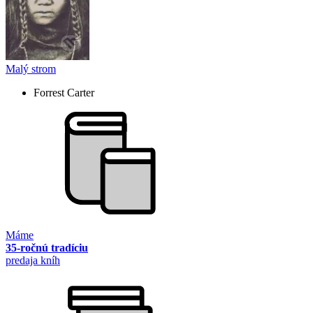
Malý strom
Forrest Carter
Máme
35-ročnú tradíciu
predaja kníh