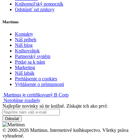
Knihomoľský pomocník
Odstúpiť od zmluvy
Martinus
Kontakty
Náš príbeh
Náš blog
Knihovrátok
Partnerský systém
Pridaj sa k nám
Marketing
Náš labák
Prehlásenie o cookies
Vyhlásenie o prístupnosti
Martinus je certifikovaný B Corp
Nerobíme rozdiely
Najlepšie novinky sú tie knižné. Získajte ich ako prví:
Odoslať
© 2000-2026 Martinus. Internetové kníhkupectvo. Všetky práva
vyhradené.