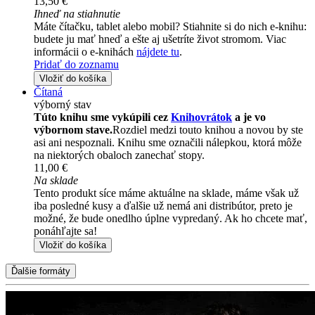
13,50 €
Ihneď na stiahnutie
Máte čítačku, tablet alebo mobil? Stiahnite si do nich e-knihu:
budete ju mať hneď a ešte aj ušetríte život stromom. Viac
informácii o e-knihách
nájdete tu
.
Pridať do zoznamu
Vložiť do košíka
Čítaná
výborný stav
Túto knihu sme vykúpili cez
Knihovrátok
a je vo
výbornom stave.
Rozdiel medzi touto knihou a novou by ste
asi ani nespoznali. Knihu sme označili nálepkou, ktorá môže
na niektorých obaloch zanechať stopy.
11,00 €
Na sklade
Tento produkt síce máme aktuálne na sklade, máme však už
iba posledné kusy a ďalšie už nemá ani distribútor, preto je
možné, že bude onedlho úplne vypredaný. Ak ho chcete mať,
ponáhľajte sa!
Vložiť do košíka
Ďalšie formáty