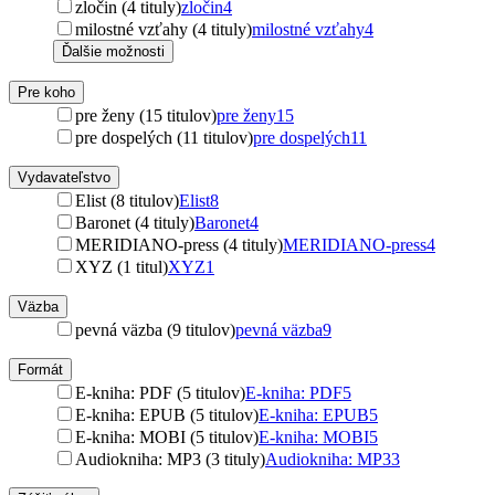
zločin (4 tituly)
zločin
4
milostné vzťahy (4 tituly)
milostné vzťahy
4
Ďalšie možnosti
Pre koho
pre ženy (15 titulov)
pre ženy
15
pre dospelých (11 titulov)
pre dospelých
11
Vydavateľstvo
Elist (8 titulov)
Elist
8
Baronet (4 tituly)
Baronet
4
MERIDIANO-press (4 tituly)
MERIDIANO-press
4
XYZ (1 titul)
XYZ
1
Väzba
pevná väzba (9 titulov)
pevná väzba
9
Formát
E-kniha: PDF (5 titulov)
E-kniha: PDF
5
E-kniha: EPUB (5 titulov)
E-kniha: EPUB
5
E-kniha: MOBI (5 titulov)
E-kniha: MOBI
5
Audiokniha: MP3 (3 tituly)
Audiokniha: MP3
3