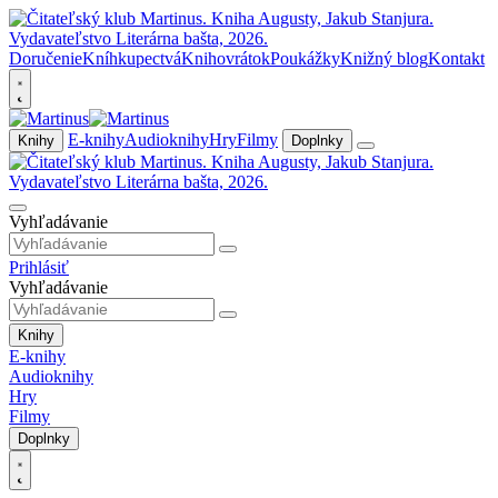
Doručenie
Kníhkupectvá
Knihovrátok
Poukážky
Knižný blog
Kontakt
E-knihy
Audioknihy
Hry
Filmy
Knihy
Doplnky
Vyhľadávanie
Prihlásiť
Vyhľadávanie
Knihy
E-knihy
Audioknihy
Hry
Filmy
Doplnky