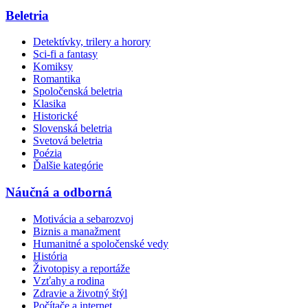
Beletria
Detektívky, trilery a horory
Sci-fi a fantasy
Komiksy
Romantika
Spoločenská beletria
Klasika
Historické
Slovenská beletria
Svetová beletria
Poézia
Ďalšie kategórie
Náučná a odborná
Motivácia a sebarozvoj
Biznis a manažment
Humanitné a spoločenské vedy
História
Životopisy a reportáže
Vzťahy a rodina
Zdravie a životný štýl
Počítače a internet