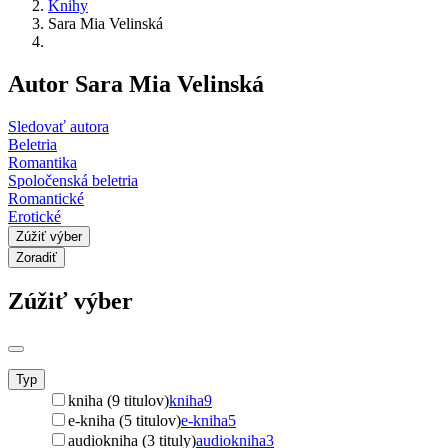
Knihy
Sara Mia Velinská
Autor Sara Mia Velinská
Sledovať autora
Beletria
Romantika
Spoločenská beletria
Romantické
Erotické
Zúžiť výber
Zoradiť
Zúžiť výber
Typ
kniha (9 titulov)
kniha
9
e-kniha (5 titulov)
e-kniha
5
audiokniha (3 tituly)
audiokniha
3