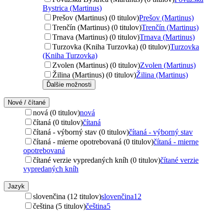
Bystrica (Martinus)
Prešov (Martinus) (0 titulov)
Prešov (Martinus)
Trenčín (Martinus) (0 titulov)
Trenčín (Martinus)
Trnava (Martinus) (0 titulov)
Trnava (Martinus)
Turzovka (Kniha Turzovka) (0 titulov)
Turzovka
(Kniha Turzovka)
Zvolen (Martinus) (0 titulov)
Zvolen (Martinus)
Žilina (Martinus) (0 titulov)
Žilina (Martinus)
Ďalšie možnosti
Nové / čítané
nová (0 titulov)
nová
čítaná (0 titulov)
čítaná
čítaná - výborný stav (0 titulov)
čítaná - výborný stav
čítaná - mierne opotrebovaná (0 titulov)
čítaná - mierne
opotrebovaná
čítané verzie vypredaných kníh (0 titulov)
čítané verzie
vypredaných kníh
Jazyk
slovenčina (12 titulov)
slovenčina
12
čeština (5 titulov)
čeština
5