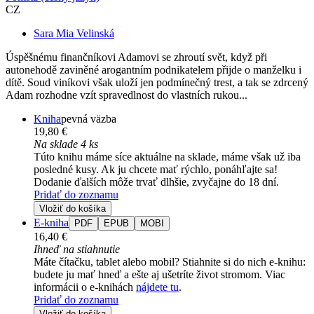
CZ
Sara Mia Velinská
Úspěšnému finančníkovi Adamovi se zhroutí svět, když při
autonehodě zaviněné arogantním podnikatelem přijde o manželku i
dítě. Soud viníkovi však uloží jen podmínečný trest, a tak se zdrcený
Adam rozhodne vzít spravedlnost do vlastních rukou...
Kniha
pevná väzba
19,80 €
Na sklade 4 ks
Túto knihu máme síce aktuálne na sklade, máme však už iba
posledné kusy. Ak ju chcete mať rýchlo, ponáhľajte sa!
Dodanie ďalších môže trvať dlhšie, zvyčajne do 18 dní.
Pridať do zoznamu
Vložiť do košíka
E-kniha
PDF
EPUB
MOBI
16,40 €
Ihneď na stiahnutie
Máte čítačku, tablet alebo mobil? Stiahnite si do nich e-knihu:
budete ju mať hneď a ešte aj ušetríte život stromom. Viac
informácii o e-knihách
nájdete tu
.
Pridať do zoznamu
Vložiť do košíka