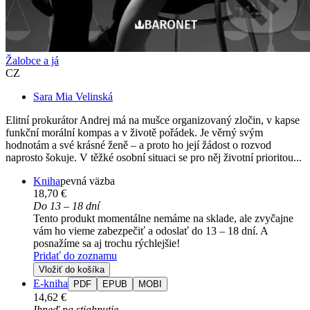
Žalobce a já
CZ
Sara Mia Velinská
Elitní prokurátor Andrej má na mušce organizovaný zločin, v kapse
funkční morální kompas a v životě pořádek. Je věrný svým
hodnotám a své krásné ženě – a proto ho její žádost o rozvod
naprosto šokuje. V těžké osobní situaci se pro něj životní prioritou...
Kniha
pevná väzba
18,70 €
Do 13 – 18 dní
Tento produkt momentálne nemáme na sklade, ale zvyčajne
vám ho vieme zabezpečiť a odoslať do 13 – 18 dní. A
posnažíme sa aj trochu rýchlejšie!
Pridať do zoznamu
Vložiť do košíka
E-kniha
PDF
EPUB
MOBI
14,62 €
Ihneď na stiahnutie