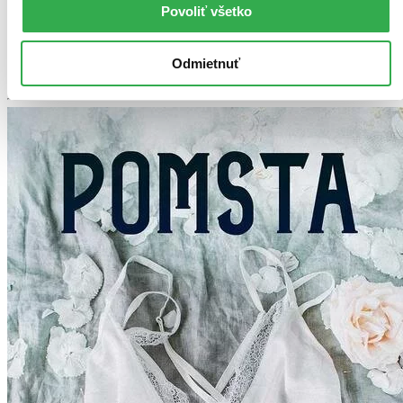
Povoliť všetko
možné, že bude onedlho úplne vypredaný. Ak ho chcete mať,
ponáhľajte sa!
Vložiť do košíka
Odmietnuť
Ďalšie formáty