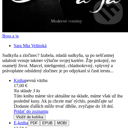
Boss a ja
Sara Mia Velinská
Sudkyňa a zločinec? Izabela, mladá sudkyňa, sa po nešťastnej
udalosti venuje takmer výlučne svojej kariére. Žije pokojný, no
osamelý život. Marcel, inteligentný, chladnokrvný, vplyvný a
právoplatne odsúdený zločinec je po odpykaní si časti trestu...
Kniha
pevná väzba
17,00 €
Na sklade 3 ks
Túto knihu máme síce aktuálne na sklade, máme však už iba
posledné kusy. Ak ju chcete mať rýchlo, ponáhľajte sa!
Dodanie ďalších môže trvať dlhšie, zvyčajne do 18 dní.
Pridať do zoznamu
Vložiť do košíka
E-kniha
PDF
EPUB
MOBI