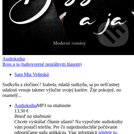
Audiokniha
Boss a ja (nahovorené neurálnym hlasom)
Sara Mia Velinská
Sudkyňa a zločinec? Izabela, mladá sudkyňa, sa po nešťastnej
udalosti venuje takmer výlučne svojej kariére. Žije pokojný, no
osamelý...
Audiokniha
MP3 na stiahnutie
13,50 €
Ihneď na stiahnutie
Chcete vyskúšať čítanie ušami? Na vypočutie audioknihy
vám postačí telefón. Pre čo najjednoduchšie počúvanie
odporúčame našu aplikáciu. Viac informácii
nájdete tu
.