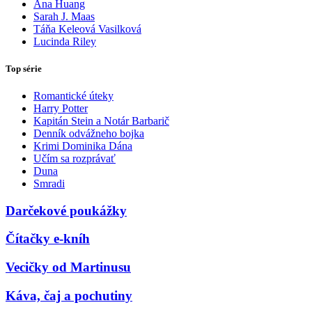
Ana Huang
Sarah J. Maas
Táňa Keleová Vasilková
Lucinda Riley
Top série
Romantické úteky
Harry Potter
Kapitán Stein a Notár Barbarič
Denník odvážneho bojka
Krimi Dominika Dána
Učím sa rozprávať
Duna
Smradi
Darčekové poukážky
Čítačky e-kníh
Vecičky od Martinusu
Káva, čaj a pochutiny