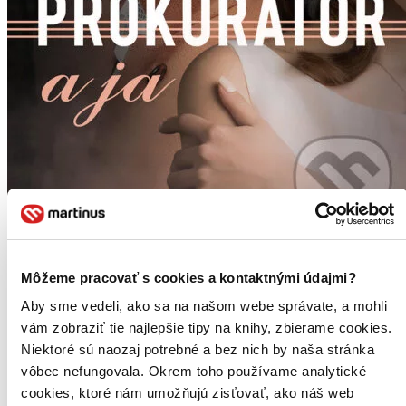
Prokurátor a ja
Môžeme pracovať s cookies a kontaktnými údajmi?
Sara Mia Velinská
Aby sme vedeli, ako sa na našom webe správate, a mohli
Elitný prokurátor Andrej má v hľadáčiku organizovaný zločin, vo
vám zobraziť tie najlepšie tipy na knihy, zbierame cookies.
vrecku funkčný morálny kompas a v živote poriadok. Je verný
svojim hodnotám a krásnej manželke, preto ho zaskočí, keď mu
Niektoré sú naozaj potrebné a bez nich by naša stránka
oznámi, že sa cíti zanedbávaná. Následná manželská odluka ...
vôbec nefungovala. Okrem toho používame analytické
cookies, ktoré nám umožňujú zisťovať, ako náš web
Kniha
pevná väzba