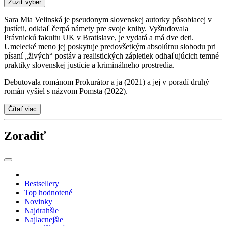
Zúžiť výber
Sara Mia Velinská je pseudonym slovenskej autorky pôsobiacej v
justícii, odkiaľ čerpá námety pre svoje knihy. Vyštudovala
Právnickú fakultu UK v Bratislave, je vydatá a má dve deti.
Umelecké meno jej poskytuje predovšetkým absolútnu slobodu pri
písaní „živých“ postáv a realistických zápletiek odhaľujúcich temné
praktiky slovenskej justície a kriminálneho prostredia.
Debutovala románom Prokurátor a ja (2021) a jej v poradí druhý
román vyšiel s názvom Pomsta (2022).
Čítať viac
Zoradiť
Bestsellery
Top hodnotené
Novinky
Najdrahšie
Najlacnejšie