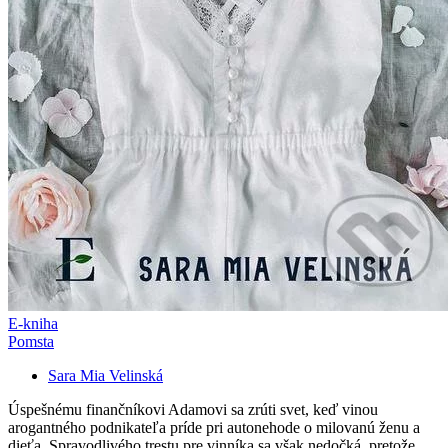
E-kniha
Pomsta
Sara Mia Velinská
Úspešnému finančníkovi Adamovi sa zrúti svet, keď vinou
arogantného podnikateľa príde pri autonehode o milovanú ženu a
dieťa. Spravodlivého trestu pre vinníka sa však nedočká, pretože