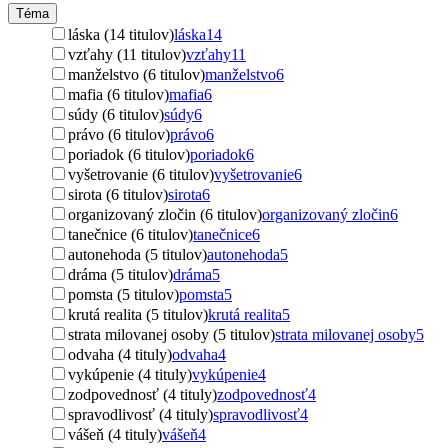
Téma
láska (14 titulov)
láska
14
vzťahy (11 titulov)
vzťahy
11
manželstvo (6 titulov)
manželstvo
6
mafia (6 titulov)
mafia
6
súdy (6 titulov)
súdy
6
právo (6 titulov)
právo
6
poriadok (6 titulov)
poriadok
6
vyšetrovanie (6 titulov)
vyšetrovanie
6
sirota (6 titulov)
sirota
6
organizovaný zločin (6 titulov)
organizovaný zločin
6
tanečnice (6 titulov)
tanečnice
6
autonehoda (5 titulov)
autonehoda
5
dráma (5 titulov)
dráma
5
pomsta (5 titulov)
pomsta
5
krutá realita (5 titulov)
krutá realita
5
strata milovanej osoby (5 titulov)
strata milovanej osoby
5
odvaha (4 tituly)
odvaha
4
vykúpenie (4 tituly)
vykúpenie
4
zodpovednosť (4 tituly)
zodpovednosť
4
spravodlivosť (4 tituly)
spravodlivosť
4
vášeň (4 tituly)
vášeň
4