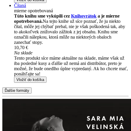
Čítaná
mierne opotrebovaná
Túto knihu sme vykúpili cez
Knihovrátok
a je mierne
opotrebovaná.
Na tejto knihe už síce poznať, že ju niekto
čítal, môže jej chýbať prebal, nie je však poškodená tak, aby
to akokoľvek znižovalo zážitok z jej obsahu. Knihu sme
označili nálepkou, ktorá môže na niektorých obaloch
zanechať stopy.
10,70 €
Na sklade
Tento produkt síce máme aktuálne na sklade, máme však už
iba posledné kusy a ďalšie už nemá ani distribútor, preto je
možné, že bude onedlho úplne vypredaný. Ak ho chcete mať,
ponáhľajte sa!
Vložiť do košíka
Ďalšie formáty