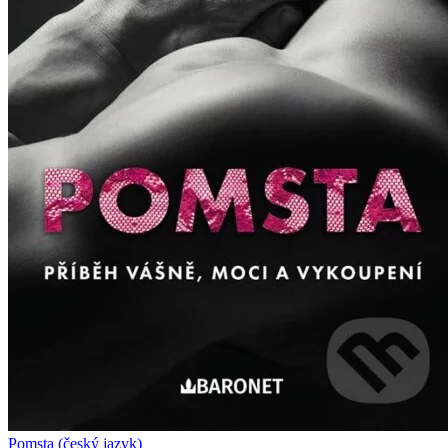
Pomsta (český jazyk)