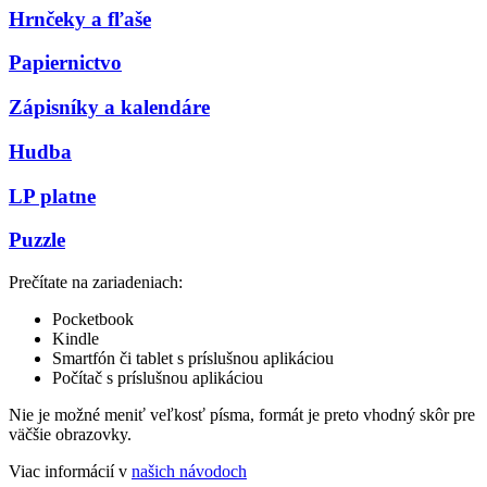
Hrnčeky a fľaše
Papiernictvo
Zápisníky a kalendáre
Hudba
LP platne
Puzzle
Prečítate na zariadeniach:
Pocketbook
Kindle
Smartfón či tablet s príslušnou aplikáciou
Počítač s príslušnou aplikáciou
Nie je možné meniť veľkosť písma, formát je preto vhodný skôr pre
väčšie obrazovky.
Viac informácií v
našich návodoch