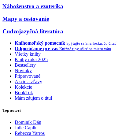
Náboženstvo a ezoterika
Mapy a cestovanie
Cudzojazyčná literatúra
Knihomoľský pomocník
Spýtajte sa Sherlocka, čo čítať
Odporúčame pre vás
Knižné tipy ušité na mieru vám
Všetky knihy
Knihy roka 2025
Bestsellery
Novinky
Pripravované
Akcie a zľavy
Kolekcie
BookTok
Mám záujem o titul
Top autori
Dominik Dán
Julie Caplin
Rebecca Yarros