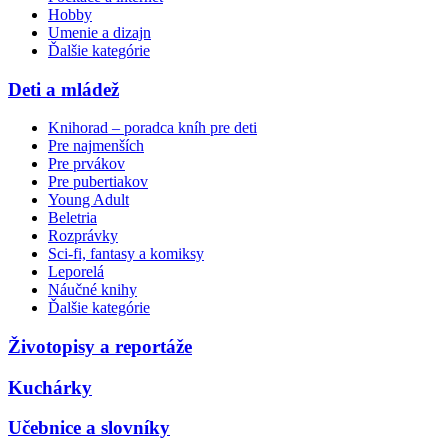
Hobby
Umenie a dizajn
Ďalšie kategórie
Deti a mládež
Knihorad – poradca kníh pre deti
Pre najmenších
Pre prvákov
Pre pubertiakov
Young Adult
Beletria
Rozprávky
Sci-fi, fantasy a komiksy
Leporelá
Náučné knihy
Ďalšie kategórie
Životopisy a reportáže
Kuchárky
Učebnice a slovníky