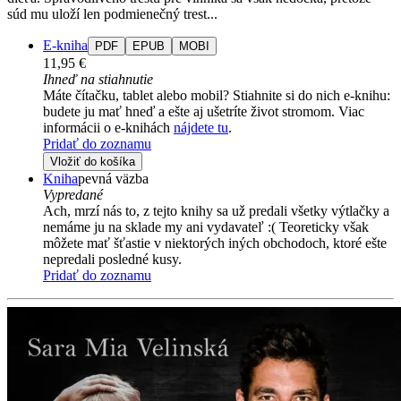
súd mu uloží len podmienečný trest...
E-kniha
PDF
EPUB
MOBI
11,95 €
Ihneď na stiahnutie
Máte čítačku, tablet alebo mobil? Stiahnite si do nich e-knihu:
budete ju mať hneď a ešte aj ušetríte život stromom. Viac
informácii o e-knihách
nájdete tu
.
Pridať do zoznamu
Vložiť do košíka
Kniha
pevná väzba
Vypredané
Ach, mrzí nás to, z tejto knihy sa už predali všetky výtlačky a
nemáme ju na sklade my ani vydavateľ :( Teoreticky však
môžete mať šťastie v niektorých iných obchodoch, ktoré ešte
nepredali posledné kusy.
Pridať do zoznamu