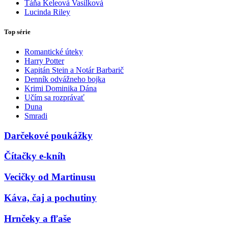
Táňa Keleová Vasilková
Lucinda Riley
Top série
Romantické úteky
Harry Potter
Kapitán Stein a Notár Barbarič
Denník odvážneho bojka
Krimi Dominika Dána
Učím sa rozprávať
Duna
Smradi
Darčekové poukážky
Čítačky e-kníh
Vecičky od Martinusu
Káva, čaj a pochutiny
Hrnčeky a fľaše