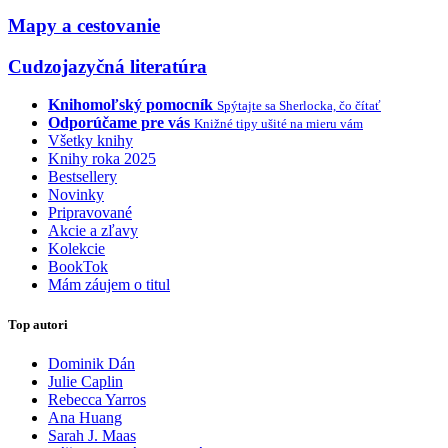
Mapy a cestovanie
Cudzojazyčná literatúra
Knihomoľský pomocník
Spýtajte sa Sherlocka, čo čítať
Odporúčame pre vás
Knižné tipy ušité na mieru vám
Všetky knihy
Knihy roka 2025
Bestsellery
Novinky
Pripravované
Akcie a zľavy
Kolekcie
BookTok
Mám záujem o titul
Top autori
Dominik Dán
Julie Caplin
Rebecca Yarros
Ana Huang
Sarah J. Maas