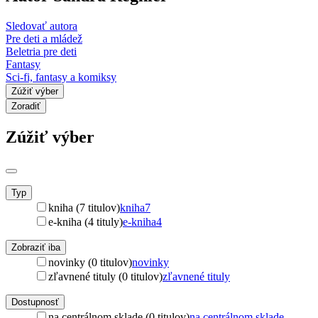
Sledovať autora
Pre deti a mládež
Beletria pre deti
Fantasy
Sci-fi, fantasy a komiksy
Zúžiť výber
Zoradiť
Zúžiť výber
Typ
kniha (7 titulov)
kniha
7
e-kniha (4 tituly)
e-kniha
4
Zobraziť iba
novinky (0 titulov)
novinky
zľavnené tituly (0 titulov)
zľavnené tituly
Dostupnosť
na centrálnom sklade (0 titulov)
na centrálnom sklade