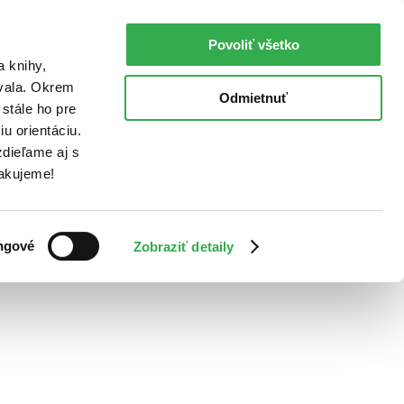
Povoliť všetko
a knihy,
ovala. Okrem
Odmietnuť
stále ho pre
u orientáciu.
dieľame aj s
Ďakujeme!
ngové
Zobraziť detaily