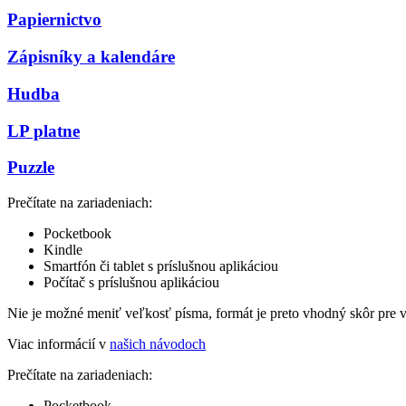
Papiernictvo
Zápisníky a kalendáre
Hudba
LP platne
Puzzle
Prečítate na zariadeniach:
Pocketbook
Kindle
Smartfón či tablet s príslušnou aplikáciou
Počítač s príslušnou aplikáciou
Nie je možné meniť veľkosť písma, formát je preto vhodný skôr pre 
Viac informácií v
našich návodoch
Prečítate na zariadeniach:
Pocketbook