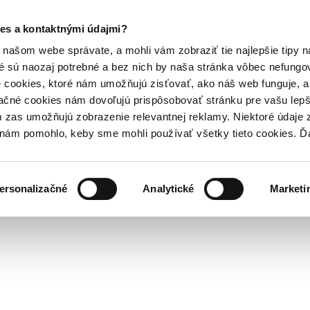
es a kontaktnými údajmi?
našom webe správate, a mohli vám zobraziť tie najlepšie tipy n
é sú naozaj potrebné a bez nich by naša stránka vôbec nefung
 cookies, ktoré nám umožňujú zisťovať, ako náš web funguje, a 
ačné cookies nám dovoľujú prispôsobovať stránku pre vašu lepši
zas umožňujú zobrazenie relevantnej reklamy. Niektoré údaje z
y nám pomohlo, keby sme mohli používať všetky tieto cookies. 
ersonalizačné
Analytické
Marketi