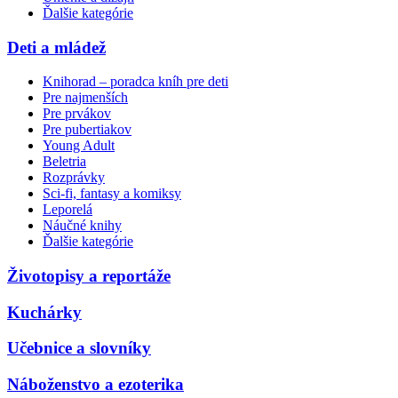
Ďalšie kategórie
Deti a mládež
Knihorad – poradca kníh pre deti
Pre najmenších
Pre prvákov
Pre pubertiakov
Young Adult
Beletria
Rozprávky
Sci-fi, fantasy a komiksy
Leporelá
Náučné knihy
Ďalšie kategórie
Životopisy a reportáže
Kuchárky
Učebnice a slovníky
Náboženstvo a ezoterika