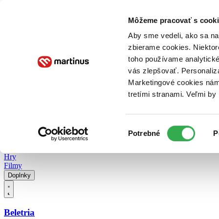
Doručenie
Kníhkupectvá
Knihovrátok
Poukážky
Knižný blog
Kontakt
Môžeme pracovať s cooki
Aby sme vedeli, ako sa na 
zbierame cookies. Niektor
E-knihy
Audioknihy
Hry
Filmy
Knihy
Doplnky
toho používame analytické
vás zlepšovať. Personaliz
Vyhľadávanie
Marketingové cookies nám 
tretími stranami. Veľmi b
Prihlásiť
Vyhľadávanie
Výber
Knihy
Potrebné
P
súhlasu
E-knihy
Audioknihy
Hry
Filmy
Doplnky
Beletria