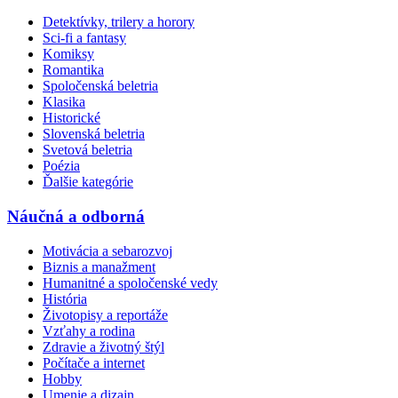
Detektívky, trilery a horory
Sci-fi a fantasy
Komiksy
Romantika
Spoločenská beletria
Klasika
Historické
Slovenská beletria
Svetová beletria
Poézia
Ďalšie kategórie
Náučná a odborná
Motivácia a sebarozvoj
Biznis a manažment
Humanitné a spoločenské vedy
História
Životopisy a reportáže
Vzťahy a rodina
Zdravie a životný štýl
Počítače a internet
Hobby
Umenie a dizajn