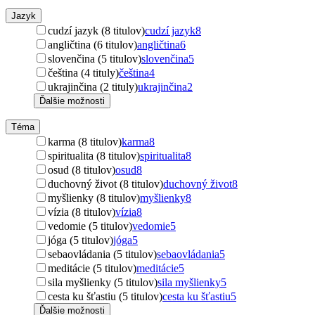
Jazyk
cudzí jazyk (8 titulov)
cudzí jazyk
8
angličtina (6 titulov)
angličtina
6
slovenčina (5 titulov)
slovenčina
5
čeština (4 tituly)
čeština
4
ukrajinčina (2 tituly)
ukrajinčina
2
Ďalšie možnosti
Téma
karma (8 titulov)
karma
8
spiritualita (8 titulov)
spiritualita
8
osud (8 titulov)
osud
8
duchovný život (8 titulov)
duchovný život
8
myšlienky (8 titulov)
myšlienky
8
vízia (8 titulov)
vízia
8
vedomie (5 titulov)
vedomie
5
jóga (5 titulov)
jóga
5
sebaovládania (5 titulov)
sebaovládania
5
meditácie (5 titulov)
meditácie
5
sila myšlienky (5 titulov)
sila myšlienky
5
cesta ku šťastiu (5 titulov)
cesta ku šťastiu
5
Ďalšie možnosti