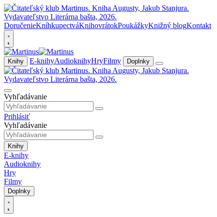
Doručenie
Kníhkupectvá
Knihovrátok
Poukážky
Knižný blog
Kontakt
E-knihy
Audioknihy
Hry
Filmy
Knihy
Doplnky
Vyhľadávanie
Prihlásiť
Vyhľadávanie
Knihy
E-knihy
Audioknihy
Hry
Filmy
Doplnky