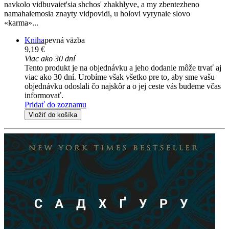
navkolo vidbuvaiet'sia shchos' zhakhlyve, a my zbentezheno
namahaiemosia znayty vidpovidi, u holovi vyrynaie slovo
«karma»...
Kniha
pevná väzba
9,19 €
Viac ako 30 dní
Tento produkt je na objednávku a jeho dodanie môže trvať aj
viac ako 30 dní. Urobíme však všetko pre to, aby sme vašu
objednávku odoslali čo najskôr a o jej ceste vás budeme včas
informovať.
Pridať do zoznamu
Vložiť do košíka