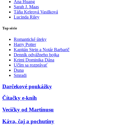
Ana Huang
Sarah J. Maas
Táňa Keleová Vasilková
Lucinda Riley
Top série
Romantické úteky
Harry Potter
Kapitán Stein a Notár Barbarič
Denník odvážneho bojka
Krimi Dominika Dána
Učím sa rozprávať
Duna
Smradi
Darčekové poukážky
Čítačky e-kníh
Vecičky od Martinusu
Káva, čaj a pochutiny