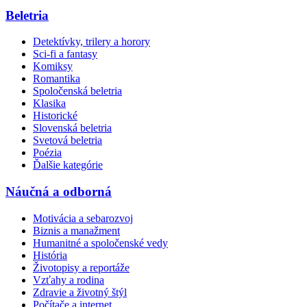
Beletria
Detektívky, trilery a horory
Sci-fi a fantasy
Komiksy
Romantika
Spoločenská beletria
Klasika
Historické
Slovenská beletria
Svetová beletria
Poézia
Ďalšie kategórie
Náučná a odborná
Motivácia a sebarozvoj
Biznis a manažment
Humanitné a spoločenské vedy
História
Životopisy a reportáže
Vzťahy a rodina
Zdravie a životný štýl
Počítače a internet