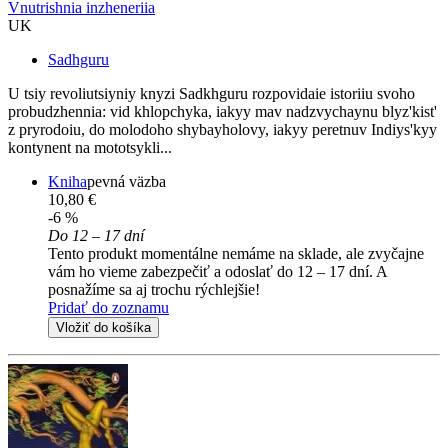
Vnutrishnia inzheneriia
UK
Sadhguru
U tsiy revoliutsiyniy knyzi Sadkhguru rozpovidaie istoriiu svoho
probudzhennia: vid khlopchyka, iakyy mav nadzvychaynu blyz'kist'
z pryrodoiu, do molodoho shybayholovy, iakyy peretnuv Indiys'kyy
kontynent na mototsykli...
Kniha
pevná väzba
10,80 €
-6 %
Do 12 – 17 dní
Tento produkt momentálne nemáme na sklade, ale zvyčajne
vám ho vieme zabezpečiť a odoslať do 12 – 17 dní. A
posnažíme sa aj trochu rýchlejšie!
Pridať do zoznamu
Vložiť do košíka