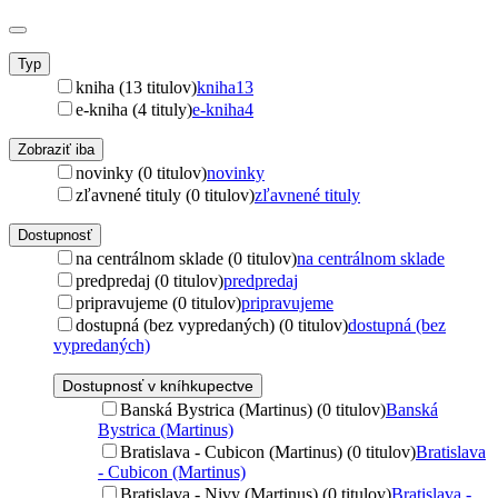
Typ
kniha (13 titulov)
kniha
13
e-kniha (4 tituly)
e-kniha
4
Zobraziť iba
novinky (0 titulov)
novinky
zľavnené tituly (0 titulov)
zľavnené tituly
Dostupnosť
na centrálnom sklade (0 titulov)
na centrálnom sklade
predpredaj (0 titulov)
predpredaj
pripravujeme (0 titulov)
pripravujeme
dostupná (bez vypredaných) (0 titulov)
dostupná (bez
vypredaných)
Dostupnosť v kníhkupectve
Banská Bystrica (Martinus) (0 titulov)
Banská
Bystrica (Martinus)
Bratislava - Cubicon (Martinus) (0 titulov)
Bratislava
- Cubicon (Martinus)
Bratislava - Nivy (Martinus) (0 titulov)
Bratislava -