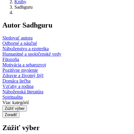
Knihy
Sadhguru
Autor Sadhguru
Sledovať autora
Odborné a náučné
Náboženstvo a ezoterika
Humanitné a spoločenské vedy
Filozofia
Motivácia a sebarozvoj
Pozitívne myslenie
Zdravie a životný štýl
Domáca liečba
Vzťahy a rodina
Náboženská literatúra
Spiritualita
Viac kategórií
Zúžiť výber
Zoradiť
Zúžiť výber