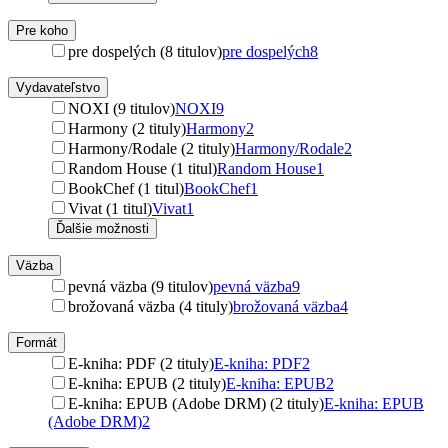
Pre koho
pre dospelých (8 titulov)
pre dospelých
8
Vydavateľstvo
NOXI (9 titulov)
NOXI
9
Harmony (2 tituly)
Harmony
2
Harmony/Rodale (2 tituly)
Harmony/Rodale
2
Random House (1 titul)
Random House
1
BookChef (1 titul)
BookChef
1
Vivat (1 titul)
Vivat
1
Ďalšie možnosti
Väzba
pevná väzba (9 titulov)
pevná väzba
9
brožovaná väzba (4 tituly)
brožovaná väzba
4
Formát
E-kniha: PDF (2 tituly)
E-kniha: PDF
2
E-kniha: EPUB (2 tituly)
E-kniha: EPUB
2
E-kniha: EPUB (Adobe DRM) (2 tituly)
E-kniha: EPUB
(Adobe DRM)
2