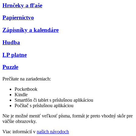
Hrnčeky a fľaše
Papiernictvo
Zápisníky a kalendáre
Hudba
LP platne
Puzzle
Prečítate na zariadeniach:
Pocketbook
Kindle
Smartfón či tablet s príslušnou aplikáciou
Počítač s príslušnou aplikáciou
Nie je možné meniť veľkosť písma, formát je preto vhodný skôr pre
väčšie obrazovky.
Viac informácií v
našich návodoch