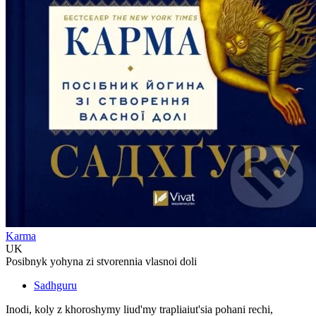
Karma
UK
Posibnyk yohyna zi stvorennia vlasnoi doli
Sadhguru
Inodi, koly z khoroshymy liud'my trapliaiut'sia pohani rechi,