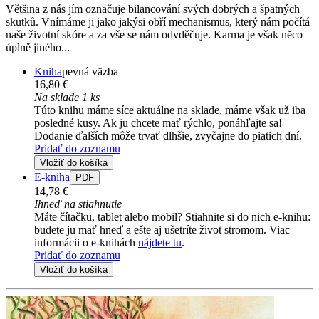
Většina z nás jím označuje bilancování svých dobrých a špatných
skutků. Vnímáme ji jako jakýsi obří mechanismus, který nám počítá
naše životní skóre a za vše se nám odvděčuje. Karma je však něco
úplně jiného...
Kniha
pevná väzba
16,80 €
Na sklade 1 ks
Túto knihu máme síce aktuálne na sklade, máme však už iba
posledné kusy. Ak ju chcete mať rýchlo, ponáhľajte sa!
Dodanie ďalších môže trvať dlhšie, zvyčajne do piatich dní.
Pridať do zoznamu
Vložiť do košíka
E-kniha
PDF
14,78 €
Ihneď na stiahnutie
Máte čítačku, tablet alebo mobil? Stiahnite si do nich e-knihu:
budete ju mať hneď a ešte aj ušetríte život stromom. Viac
informácii o e-knihách
nájdete tu
.
Pridať do zoznamu
Vložiť do košíka