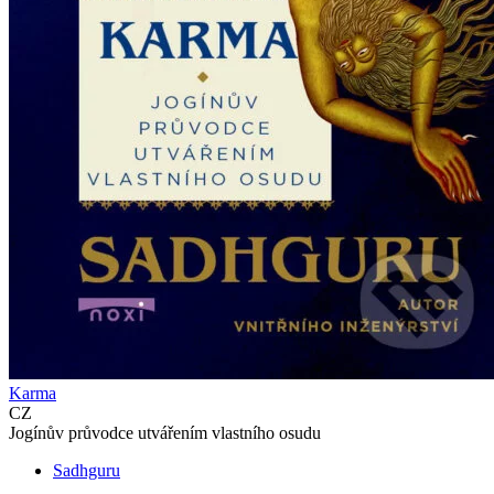
Karma
CZ
Jogínův průvodce utvářením vlastního osudu
Sadhguru