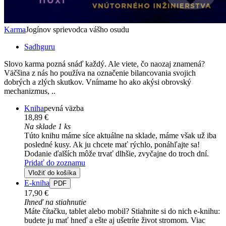
Karma
Jogínov sprievodca vášho osudu
Sadhguru
Slovo karma pozná snáď každý. Ale viete, čo naozaj znamená?
Väčšina z nás ho používa na označenie bilancovania svojich
dobrých a zlých skutkov. Vnímame ho ako akýsi obrovský
mechanizmus, ..
Kniha
pevná väzba
18,89 €
Na sklade 1 ks
Túto knihu máme síce aktuálne na sklade, máme však už iba
posledné kusy. Ak ju chcete mať rýchlo, ponáhľajte sa!
Dodanie ďalších môže trvať dlhšie, zvyčajne do troch dní.
Pridať do zoznamu
Vložiť do košíka
E-kniha
PDF
17,90 €
Ihneď na stiahnutie
Máte čítačku, tablet alebo mobil? Stiahnite si do nich e-knihu:
budete ju mať hneď a ešte aj ušetríte život stromom. Viac