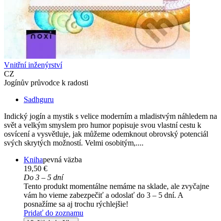
Vnitřní inženýrství
CZ
Jogínův průvodce k radosti
Sadhguru
Indický jogín a mystik s velice moderním a mladistvým náhledem na
svět a velkým smyslem pro humor popisuje svou vlastní cestu k
osvícení a vysvětluje, jak můžeme odemknout obrovský potenciál
svých skrytých možností. Velmi osobitým,....
Kniha
pevná väzba
19,50 €
Do 3 – 5 dní
Tento produkt momentálne nemáme na sklade, ale zvyčajne
vám ho vieme zabezpečiť a odoslať do 3 – 5 dní. A
posnažíme sa aj trochu rýchlejšie!
Pridať do zoznamu