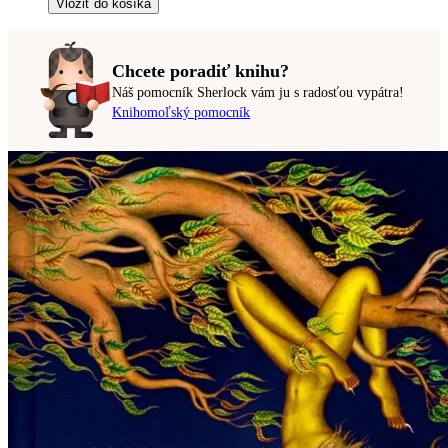
Vložiť do košíka
Chcete poradiť knihu?
Náš pomocník Sherlock vám ju s radosťou vypátra!
Knihomoľský pomocník