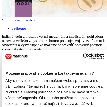
Vnútorné inžinierstvo
Sadhguru
Indický jogín a mystik s veľmi moderným a mladistvým pohľadom
na svet a veľkým zmyslom pre humor popisuje svoju vlastnú cestu k
osvieteniu a vysvetľuje ako môžeme odomknúť obrovský potenciál
svojich skrytých možností....
Kniha
pevná väzba
18,70 €
Do 2 – 3 dní
Tento produkt momentálne nemáme na sklade, ale zvyčajne
Môžeme pracovať s cookies a kontaktnými údajmi?
vám ho vieme zabezpečiť a odoslať do 2 – 3 dní. A
posnažíme sa aj trochu rýchlejšie!
Aby sme vedeli, ako sa na našom webe správate, a mohli
Pridať do zoznamu
vám zobraziť tie najlepšie tipy na knihy, zbierame cookies.
Vložiť do košíka
Niektoré sú naozaj potrebné a bez nich by naša stránka
Čítaná
mierne opotrebovaná
vôbec nefungovala. Okrem toho používame analytické
Túto knihu sme vykúpili cez
Knihovrátok
a je mierne
cookies, ktoré nám umožňujú zisťovať, ako náš web
opotrebovaná.
Na tejto knihe už síce poznať, že ju niekto