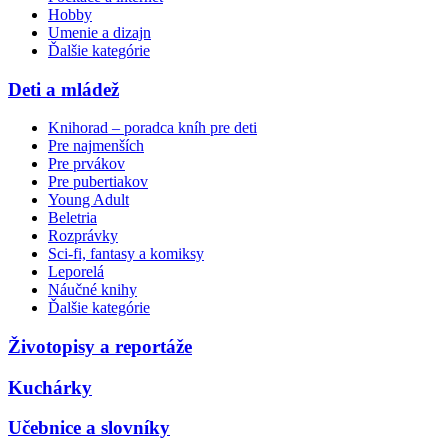
Hobby
Umenie a dizajn
Ďalšie kategórie
Deti a mládež
Knihorad – poradca kníh pre deti
Pre najmenších
Pre prvákov
Pre pubertiakov
Young Adult
Beletria
Rozprávky
Sci-fi, fantasy a komiksy
Leporelá
Náučné knihy
Ďalšie kategórie
Životopisy a reportáže
Kuchárky
Učebnice a slovníky