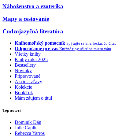
Náboženstvo a ezoterika
Mapy a cestovanie
Cudzojazyčná literatúra
Knihomoľský pomocník
Spýtajte sa Sherlocka, čo čítať
Odporúčame pre vás
Knižné tipy ušité na mieru vám
Všetky knihy
Knihy roka 2025
Bestsellery
Novinky
Pripravované
Akcie a zľavy
Kolekcie
BookTok
Mám záujem o titul
Top autori
Dominik Dán
Julie Caplin
Rebecca Yarros