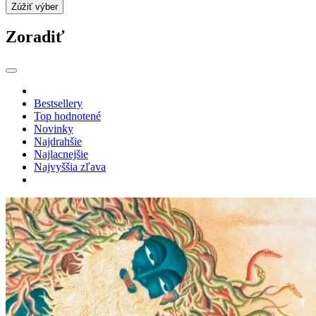
Zúžiť výber
Zoradiť
Bestsellery
Top hodnotené
Novinky
Najdrahšie
Najlacnejšie
Najvyššia zľava