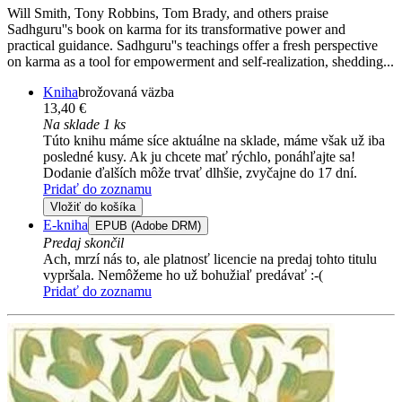
Will Smith, Tony Robbins, Tom Brady, and others praise
Sadhguru''s book on karma for its transformative power and
practical guidance. Sadhguru''s teachings offer a fresh perspective
on karma as a tool for empowerment and self-realization, shedding...
Kniha
brožovaná väzba
13,40 €
Na sklade 1 ks
Túto knihu máme síce aktuálne na sklade, máme však už iba
posledné kusy. Ak ju chcete mať rýchlo, ponáhľajte sa!
Dodanie ďalších môže trvať dlhšie, zvyčajne do 17 dní.
Pridať do zoznamu
Vložiť do košíka
E-kniha
EPUB (Adobe DRM)
Predaj skončil
Ach, mrzí nás to, ale platnosť licencie na predaj tohto titulu
vypršala. Nemôžeme ho už bohužiaľ predávať :-(
Pridať do zoznamu