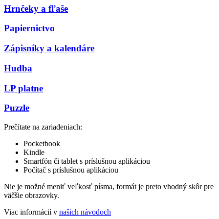
Hrnčeky a fľaše
Papiernictvo
Zápisníky a kalendáre
Hudba
LP platne
Puzzle
Prečítate na zariadeniach:
Pocketbook
Kindle
Smartfón či tablet s príslušnou aplikáciou
Počítač s príslušnou aplikáciou
Nie je možné meniť veľkosť písma, formát je preto vhodný skôr pre
väčšie obrazovky.
Viac informácií v
našich návodoch