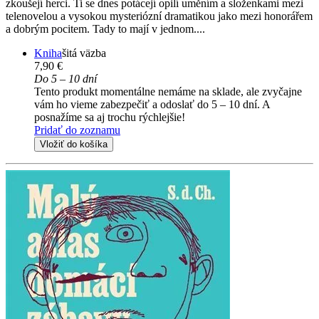
zkoušejí herci. Ti se dnes potácejí opilí uměním a složenkami mezi
telenovelou a vysokou mysteriózní dramatikou jako mezi honorářem
a dobrým pocitem. Tady to mají v jednom....
Kniha
šitá väzba
7,90 €
Do 5 – 10 dní
Tento produkt momentálne nemáme na sklade, ale zvyčajne
vám ho vieme zabezpečiť a odoslať do 5 – 10 dní. A
posnažíme sa aj trochu rýchlejšie!
Pridať do zoznamu
Vložiť do košíka