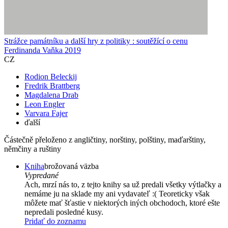
Strážce památníku a další hry z politiky : soutěžící o cenu
Ferdinanda Vaňka 2019
CZ
Rodion Beleckij
Fredrik Brattberg
Magdalena Drab
Leon Engler
Varvara Fajer
ďalší
Částečně přeloženo z angličtiny, norštiny, polštiny, maďarštiny,
němčiny a ruštiny
Kniha
brožovaná väzba
Vypredané
Ach, mrzí nás to, z tejto knihy sa už predali všetky výtlačky a
nemáme ju na sklade my ani vydavateľ :( Teoreticky však
môžete mať šťastie v niektorých iných obchodoch, ktoré ešte
nepredali posledné kusy.
Pridať do zoznamu