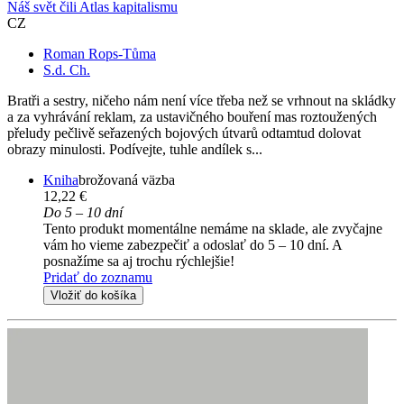
Náš svět čili Atlas kapitalismu
CZ
Roman Rops-Tůma
S.d. Ch.
Bratři a sestry, ničeho nám není více třeba než se vrhnout na skládky
a za vyhrávání reklam, za ustavičného bouření mas roztoužených
přeludy pečlivě seřazených bojových útvarů odtamtud dolovat
obrazy minulosti. Podívejte, tuhle andílek s...
Kniha
brožovaná väzba
12,22 €
Do 5 – 10 dní
Tento produkt momentálne nemáme na sklade, ale zvyčajne
vám ho vieme zabezpečiť a odoslať do 5 – 10 dní. A
posnažíme sa aj trochu rýchlejšie!
Pridať do zoznamu
Vložiť do košíka