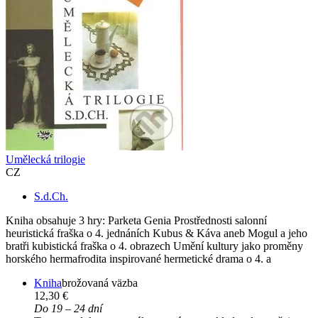
Umělecká trilogie
CZ
S.d.Ch.
Kniha obsahuje 3 hry: Parketa Genia Prostřednosti salonní
heuristická fraška o 4. jednáních Kubus & Káva aneb Mogul a jeho
bratři kubistická fraška o 4. obrazech Umění kultury jako proměny
horského hermafrodita inspirované hermetické drama o 4. a
Kniha
brožovaná väzba
12,30 €
Do 19 – 24 dní