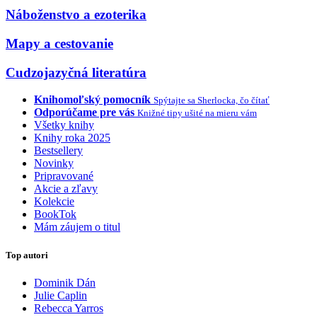
Náboženstvo a ezoterika
Mapy a cestovanie
Cudzojazyčná literatúra
Knihomoľský pomocník
Spýtajte sa Sherlocka, čo čítať
Odporúčame pre vás
Knižné tipy ušité na mieru vám
Všetky knihy
Knihy roka 2025
Bestsellery
Novinky
Pripravované
Akcie a zľavy
Kolekcie
BookTok
Mám záujem o titul
Top autori
Dominik Dán
Julie Caplin
Rebecca Yarros