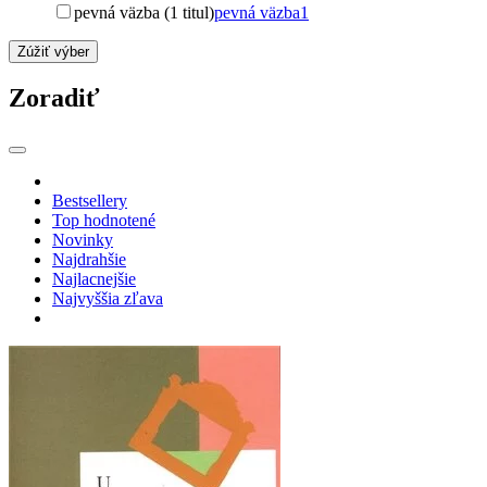
pevná väzba (1 titul)
pevná väzba
1
Zúžiť výber
Zoradiť
Bestsellery
Top hodnotené
Novinky
Najdrahšie
Najlacnejšie
Najvyššia zľava