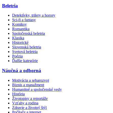
Beletria
Detektívky, trilery a horory
Sci-fi a fantasy
Komiksy
Romantika
Spoločenská beletria
Klasika
Historické
Slovenská beletria
Svetová beletria
Poézia
Ďalšie kategórie
Náučná a odborná
Motivácia a sebarozvoj
Biznis a manažment
Humanitné a spoločenské vedy
História
Životopisy a reportáže
Vzťahy a rodina
Zdravie a životný štýl
Počítače a internet