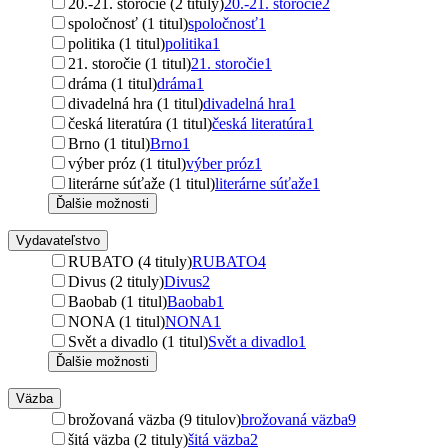
20.-21. storočie (2 tituly)
20.-21. storočie
2
spoločnosť (1 titul)
spoločnosť
1
politika (1 titul)
politika
1
21. storočie (1 titul)
21. storočie
1
dráma (1 titul)
dráma
1
divadelná hra (1 titul)
divadelná hra
1
česká literatúra (1 titul)
česká literatúra
1
Brno (1 titul)
Brno
1
výber próz (1 titul)
výber próz
1
literárne súťaže (1 titul)
literárne súťaže
1
Ďalšie možnosti
Vydavateľstvo
RUBATO (4 tituly)
RUBATO
4
Divus (2 tituly)
Divus
2
Baobab (1 titul)
Baobab
1
NONA (1 titul)
NONA
1
Svět a divadlo (1 titul)
Svět a divadlo
1
Ďalšie možnosti
Väzba
brožovaná väzba (9 titulov)
brožovaná väzba
9
šitá väzba (2 tituly)
šitá väzba
2