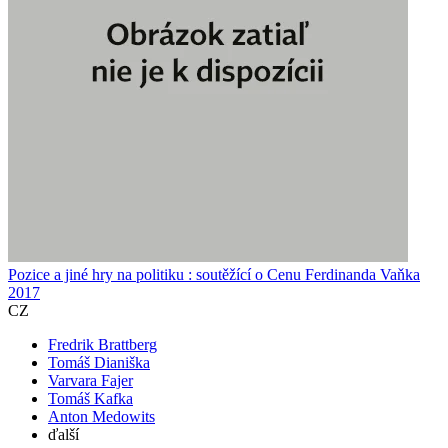
Pozice a jiné hry na politiku : soutěžící o Cenu Ferdinanda Vaňka
2017
CZ
Fredrik Brattberg
Tomáš Dianiška
Varvara Fajer
Tomáš Kafka
Anton Medowits
ďalší