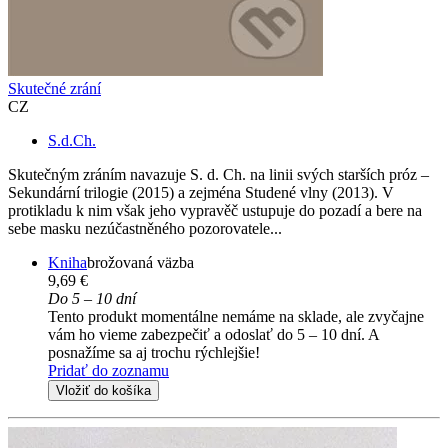
Skutečné zrání
CZ
S.d.Ch.
Skutečným zráním navazuje S. d. Ch. na linii svých starších próz –
Sekundární trilogie (2015) a zejména Studené vlny (2013). V
protikladu k nim však jeho vypravěč ustupuje do pozadí a bere na
sebe masku nezúčastněného pozorovatele...
Kniha
brožovaná väzba
9,69 €
Do 5 – 10 dní
Tento produkt momentálne nemáme na sklade, ale zvyčajne
vám ho vieme zabezpečiť a odoslať do 5 – 10 dní. A
posnažíme sa aj trochu rýchlejšie!
Pridať do zoznamu
Vložiť do košíka