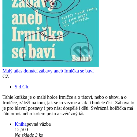
Malý atlas domácí zábavy aneb Irmička se baví
CZ
S.d.Ch.
Tahle knížka je o malé holce Irmičce a o tátovi, nebo o tátovi a o
Irmičce, záleží na tom, jak se to vezme a jak ji budete číst. Zábava to
je pro hlavní postavy i pro nás: dospělé i děti. Svérázná holčička má
tátu omotaného kolem prstu a svérázný táta...
Kniha
pevná väzba
12,50 €
Na sklade 3 ks