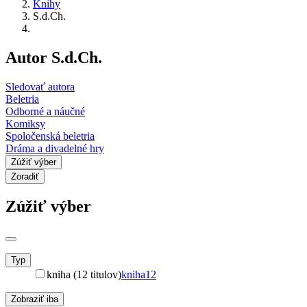
Knihy
S.d.Ch.
Autor S.d.Ch.
Sledovať autora
Beletria
Odborné a náučné
Komiksy
Spoločenská beletria
Dráma a divadelné hry
Zúžiť výber
Zoradiť
Zúžiť výber
Typ
kniha (12 titulov)
kniha
12
Zobraziť iba