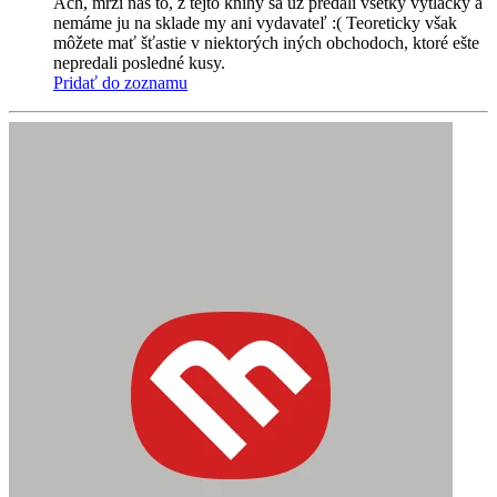
Ach, mrzí nás to, z tejto knihy sa už predali všetky výtlačky a
nemáme ju na sklade my ani vydavateľ :( Teoreticky však
môžete mať šťastie v niektorých iných obchodoch, ktoré ešte
nepredali posledné kusy.
Pridať do zoznamu