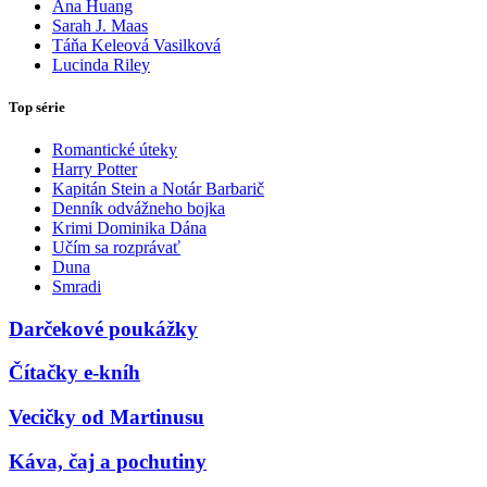
Ana Huang
Sarah J. Maas
Táňa Keleová Vasilková
Lucinda Riley
Top série
Romantické úteky
Harry Potter
Kapitán Stein a Notár Barbarič
Denník odvážneho bojka
Krimi Dominika Dána
Učím sa rozprávať
Duna
Smradi
Darčekové poukážky
Čítačky e-kníh
Vecičky od Martinusu
Káva, čaj a pochutiny