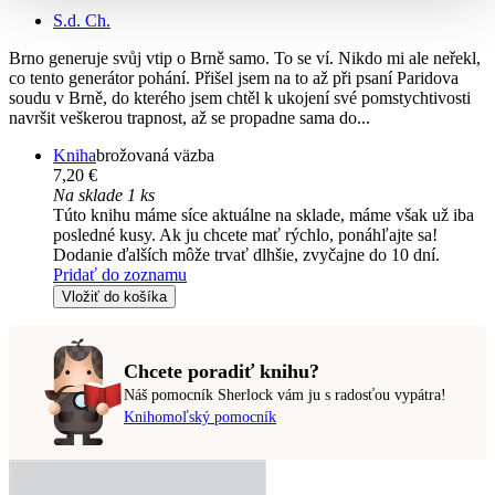
S.d. Ch.
Brno generuje svůj vtip o Brně samo. To se ví. Nikdo mi ale neřekl,
co tento generátor pohání. Přišel jsem na to až při psaní Paridova
soudu v Brně, do kterého jsem chtěl k ukojení své pomstychtivosti
navršit veškerou trapnost, až se propadne sama do...
Kniha
brožovaná väzba
7,20 €
Na sklade 1 ks
Túto knihu máme síce aktuálne na sklade, máme však už iba
posledné kusy. Ak ju chcete mať rýchlo, ponáhľajte sa!
Dodanie ďalších môže trvať dlhšie, zvyčajne do 10 dní.
Pridať do zoznamu
Vložiť do košíka
Chcete poradiť knihu?
Náš pomocník Sherlock vám ju s radosťou vypátra!
Knihomoľský pomocník