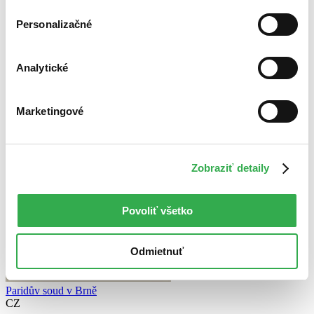
Vložiť do košíka
Personalizačné
Analytické
Marketingové
Zobraziť detaily
Povoliť všetko
Odmietnuť
Paridův soud v Brně
CZ