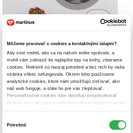
Divadelní Brno
Môžeme pracovať s cookies a kontaktnými údajmi?
CZ
Aby sme vedeli, ako sa na našom webe správate, a
herecká komedie
mohli vám zobraziť tie najlepšie tipy na knihy, zbierame
S.d.Ch.
cookies. Niektoré sú naozaj potrebné a bez nich by naša
Dramatický text, který není pokusem o zmapování brněnské
stránka vôbec nefungovala. Okrem toho používame
divadelní scény, ale poctou scénáristovi Jaroslavu Dietlovi za jeho
analytické cookies, ktoré nám umožňujú zisťovať, ako
posmrtnou zásluhu na revitalizaci reálného socialismu na půdorysu
náš web funguje, a stále ho pre vás zlepšovať.
marketingového fašismu. Text hry záměrně nepracuje s...
Personalizačné cookies nám dovoľujú prispôsobovať
Kniha
šitá väzba
stránku pre vašu lepšiu orientáciu. Marketingové cookies
5,09 €
nám zas umožňujú zobrazenie relevantnej reklamy.
Do 19 – 24 dní
Tento produkt momentálne nemáme na sklade, ale zvyčajne
Niektoré údaje zdieľame aj s tretími stranami. Veľmi by
Výber
vám ho vieme zabezpečiť a odoslať do 19 – 24 dní. A
nám pomohlo, keby sme mohli používať všetky tieto
Potrebné
súhlasu
posnažíme sa aj trochu rýchlejšie!
cookies. Ďakujeme!
Pridať do zoznamu