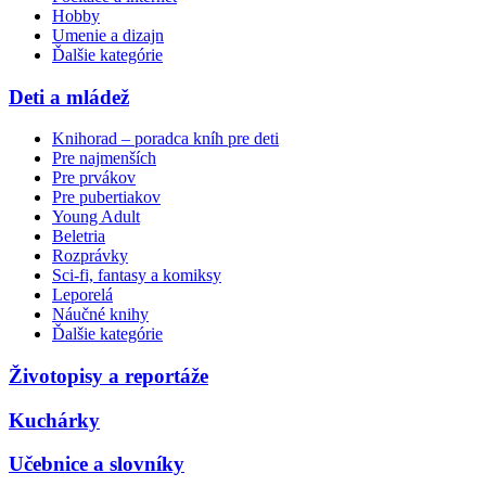
Hobby
Umenie a dizajn
Ďalšie kategórie
Deti a mládež
Knihorad – poradca kníh pre deti
Pre najmenších
Pre prvákov
Pre pubertiakov
Young Adult
Beletria
Rozprávky
Sci-fi, fantasy a komiksy
Leporelá
Náučné knihy
Ďalšie kategórie
Životopisy a reportáže
Kuchárky
Učebnice a slovníky