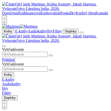
Doručenie
Kníhkupectvá
Knihovrátok
Poukážky
Knižný blog
Kontakt
E-knihy
Audioknihy
Hry
Filmy
Knihy
Doplnky
Vyhľadávanie
Prihlásiť
Vyhľadávanie
Knihy
E-knihy
Audioknihy
Hry
Filmy
Doplnky