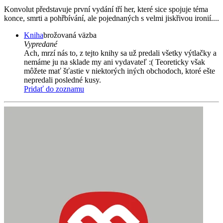
Konvolut představuje první vydání tří her, které sice spojuje téma
konce, smrti a pohřbívání, ale pojednaných s velmi jiskřivou ironií....
Kniha
brožovaná väzba
Vypredané
Ach, mrzí nás to, z tejto knihy sa už predali všetky výtlačky a
nemáme ju na sklade my ani vydavateľ :( Teoreticky však
môžete mať šťastie v niektorých iných obchodoch, ktoré ešte
nepredali posledné kusy.
Pridať do zoznamu