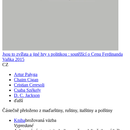
Jsou to zvířata a jiné hry s politikou : soutěžící o Cenu Ferdinanda
Vaňka 2015
CZ
Artur Pałyga
Chaim Cigan
Cristian Ceresoli
Csaba Székely
D. C. Jackson
ďalší
Částečně přeloženo z maďarštiny, ruštiny, italštiny a polštiny
Kniha
brožovaná väzba
Vypredané