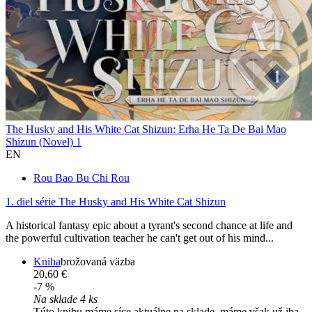
The Husky and His White Cat Shizun: Erha He Ta De Bai Mao
Shizun (Novel) 1
EN
Rou Bao Bu Chi Rou
1. diel série
The Husky and His White Cat Shizun
A historical fantasy epic about a tyrant's second chance at life and
the powerful cultivation teacher he can't get out of his mind...
Kniha
brožovaná väzba
20,60 €
-7 %
Na sklade 4 ks
Túto knihu máme síce aktuálne na sklade, máme však už iba