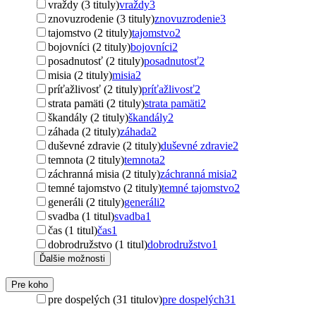
vraždy (3 tituly)
vraždy
3
znovuzrodenie (3 tituly)
znovuzrodenie
3
tajomstvo (2 tituly)
tajomstvo
2
bojovníci (2 tituly)
bojovníci
2
posadnutosť (2 tituly)
posadnutosť
2
misia (2 tituly)
misia
2
príťažlivosť (2 tituly)
príťažlivosť
2
strata pamäti (2 tituly)
strata pamäti
2
škandály (2 tituly)
škandály
2
záhada (2 tituly)
záhada
2
duševné zdravie (2 tituly)
duševné zdravie
2
temnota (2 tituly)
temnota
2
záchranná misia (2 tituly)
záchranná misia
2
temné tajomstvo (2 tituly)
temné tajomstvo
2
generáli (2 tituly)
generáli
2
svadba (1 titul)
svadba
1
čas (1 titul)
čas
1
dobrodružstvo (1 titul)
dobrodružstvo
1
Ďalšie možnosti
Pre koho
pre dospelých (31 titulov)
pre dospelých
31