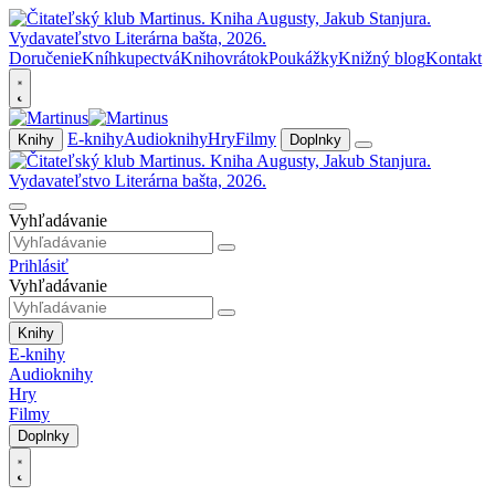
Doručenie
Kníhkupectvá
Knihovrátok
Poukážky
Knižný blog
Kontakt
E-knihy
Audioknihy
Hry
Filmy
Knihy
Doplnky
Vyhľadávanie
Prihlásiť
Vyhľadávanie
Knihy
E-knihy
Audioknihy
Hry
Filmy
Doplnky