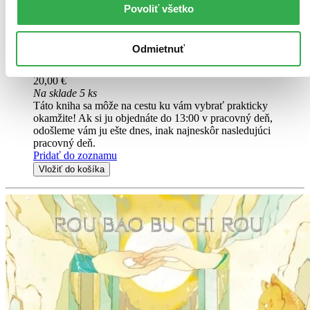
Povoliť všetko
Bai Mao Shizun (Novel)
Two worlds collide, a love lost, a realm in ruin. Can one man defy
fate and a vengeful god to save what remains.
Odmietnuť
Kniha
brožovaná väzba
20,00 €
Na sklade 5 ks
Táto kniha sa môže na cestu ku vám vybrať prakticky
okamžite! Ak si ju objednáte do 13:00 v pracovný deň,
odošleme vám ju ešte dnes, inak najneskôr nasledujúci
pracovný deň.
Pridať do zoznamu
Vložiť do košíka