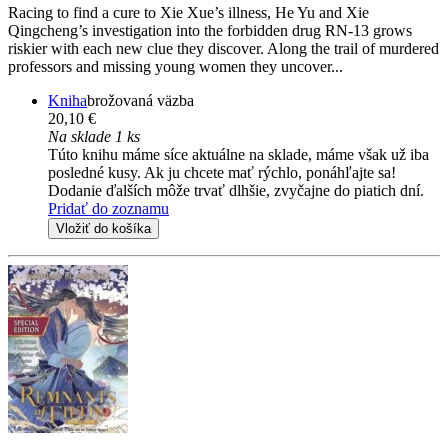
Racing to find a cure to Xie Xue’s illness, He Yu and Xie
Qingcheng’s investigation into the forbidden drug RN-13 grows
riskier with each new clue they discover. Along the trail of murdered
professors and missing young women they uncover...
Kniha
brožovaná väzba
20,10 €
Na sklade 1 ks
Túto knihu máme síce aktuálne na sklade, máme však už iba
posledné kusy. Ak ju chcete mať rýchlo, ponáhľajte sa!
Dodanie ďalších môže trvať dlhšie, zvyčajne do piatich dní.
Pridať do zoznamu
Vložiť do košíka