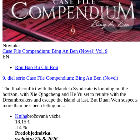
Novinka
Case File Compendium: Bing An Ben (Novel) Vol. 9
EN
Rou Bao Bu Chi Rou
9. diel série
Case File Compendium: Bing An Ben (Novel)
The final conflict with the Mandela Syndicate is looming on the
horizon, with Xie Qingcheng and He Yu set to reunite with the
Dreambreakers and escape the island at last. But Duan Wen suspects
more than he’s been letting on...
Kniha
brožovaná väzba
18,15 €
-14 %
Predobjednávka,
vychádza 25. 8. 2026