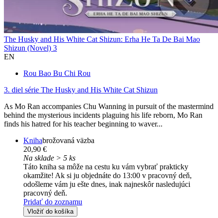
The Husky and His White Cat Shizun: Erha He Ta De Bai Mao
Shizun (Novel) 3
EN
Rou Bao Bu Chi Rou
3. diel série
The Husky and His White Cat Shizun
As Mo Ran accompanies Chu Wanning in pursuit of the mastermind
behind the mysterious incidents plaguing his life reborn, Mo Ran
finds his hatred for his teacher beginning to waver...
Kniha
brožovaná väzba
20,90 €
Na sklade > 5 ks
Táto kniha sa môže na cestu ku vám vybrať prakticky
okamžite! Ak si ju objednáte do 13:00 v pracovný deň,
odošleme vám ju ešte dnes, inak najneskôr nasledujúci
pracovný deň.
Pridať do zoznamu
Vložiť do košíka