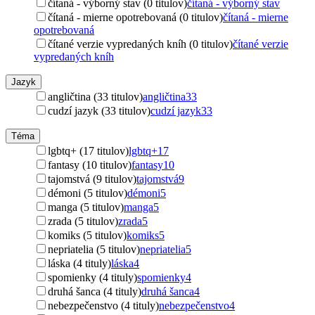
čítaná - výborný stav (0 titulov)
čítaná - výborný stav
čítaná - mierne opotrebovaná (0 titulov)
čítaná - mierne
opotrebovaná
čítané verzie vypredaných kníh (0 titulov)
čítané verzie
vypredaných kníh
Jazyk
angličtina (33 titulov)
angličtina
33
cudzí jazyk (33 titulov)
cudzí jazyk
33
Téma
lgbtq+ (17 titulov)
lgbtq+
17
fantasy (10 titulov)
fantasy
10
tajomstvá (9 titulov)
tajomstvá
9
démoni (5 titulov)
démoni
5
manga (5 titulov)
manga
5
zrada (5 titulov)
zrada
5
komiks (5 titulov)
komiks
5
nepriatelia (5 titulov)
nepriatelia
5
láska (4 tituly)
láska
4
spomienky (4 tituly)
spomienky
4
druhá šanca (4 tituly)
druhá šanca
4
nebezpečenstvo (4 tituly)
nebezpečenstvo
4