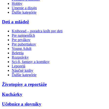
Hobby
Umenie a dizajn
Ďalšie kategórie
Deti a mládež
Knihorad – poradca kníh pre deti
Pre najmenších
Pre prvákov
Pre pubertiakov
Young Adult
Beletria
Rozprávky
Sci-fi, fantasy a komiksy
Leporelá
Náučné knihy
Ďalšie kategórie
Životopisy a reportáže
Kuchárky
Učebnice a slovníky