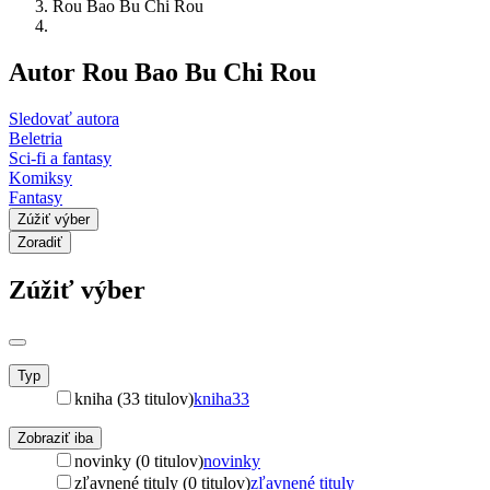
Rou Bao Bu Chi Rou
Autor Rou Bao Bu Chi Rou
Sledovať autora
Beletria
Sci-fi a fantasy
Komiksy
Fantasy
Zúžiť výber
Zoradiť
Zúžiť výber
Typ
kniha (33 titulov)
kniha
33
Zobraziť iba
novinky (0 titulov)
novinky
zľavnené tituly (0 titulov)
zľavnené tituly