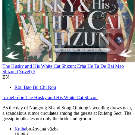
The Husky and His White Cat Shizun: Erha He Ta De Bai Mao
Shizun (Novel) 5
EN
Rou Bao Bu Chi Rou
5. diel série
The Husky and His White Cat Shizun
As the day of Nangong Si and Song Qiutong’s wedding draws near,
a scandalous rumor circulates among the guests at Rufeng Sect. The
gossip implicates not only the bride and groom...
Kniha
brožovaná väzba
19,89 €