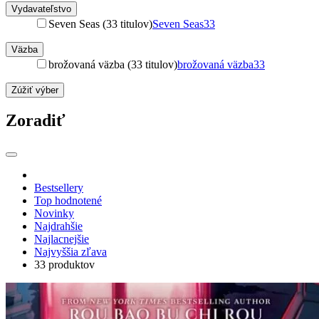
Vydavateľstvo
Seven Seas (33 titulov)
Seven Seas
33
Väzba
brožovaná väzba (33 titulov)
brožovaná väzba
33
Zúžiť výber
Zoradiť
Bestsellery
Top hodnotené
Novinky
Najdrahšie
Najlacnejšie
Najvyššia zľava
33 produktov