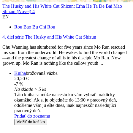
The Husky and His White Cat Shizun: Erha He Ta De Bai Mao
Shizun (Novel) 4
EN
Rou Bao Bu Chi Rou
4. diel série
The Husky and His White Cat Shizun
Chu Wanning has slumbered for five years since Mo Ran rescued
his soul from the underworld. He wakes to find the world changed
—and the greatest change of all is to his disciple Mo Ran. Now
grown up, Mo Ran is nothing like the callow youth ...
Kniha
brožovaná väzba
20,20 €
-7 %
Na sklade > 5 ks
Táto kniha sa môže na cestu ku vám vybrať prakticky
okamžite! Ak si ju objednáte do 13:00 v pracovný deň,
odošleme vám ju ešte dnes, inak najneskôr nasledujúci
pracovný deň.
Pridať do zoznamu
Vložiť do košíka