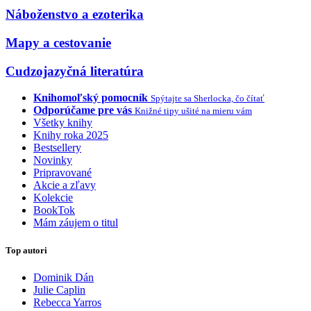
Náboženstvo a ezoterika
Mapy a cestovanie
Cudzojazyčná literatúra
Knihomoľský pomocník
Spýtajte sa Sherlocka, čo čítať
Odporúčame pre vás
Knižné tipy ušité na mieru vám
Všetky knihy
Knihy roka 2025
Bestsellery
Novinky
Pripravované
Akcie a zľavy
Kolekcie
BookTok
Mám záujem o titul
Top autori
Dominik Dán
Julie Caplin
Rebecca Yarros