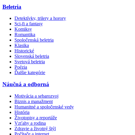
Beletria
Detektívky, trilery a horory
Sci-fi a fantasy
Komiksy
Romantika
Spoločenská beletria
Klasika
Historické
Slovenská beletria
Svetová beletria
Poézia
Ďalšie kategórie
Náučná a odborná
Motivácia a sebarozvoj
Biznis a manažment
Humanitné a spoločenské vedy
História
Životopisy a reportáže
Vzťahy a rodina
Zdravie a životný štýl
Počítače a internet