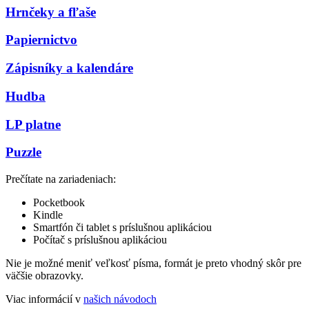
Hrnčeky a fľaše
Papiernictvo
Zápisníky a kalendáre
Hudba
LP platne
Puzzle
Prečítate na zariadeniach:
Pocketbook
Kindle
Smartfón či tablet s príslušnou aplikáciou
Počítač s príslušnou aplikáciou
Nie je možné meniť veľkosť písma, formát je preto vhodný skôr pre
väčšie obrazovky.
Viac informácií v
našich návodoch