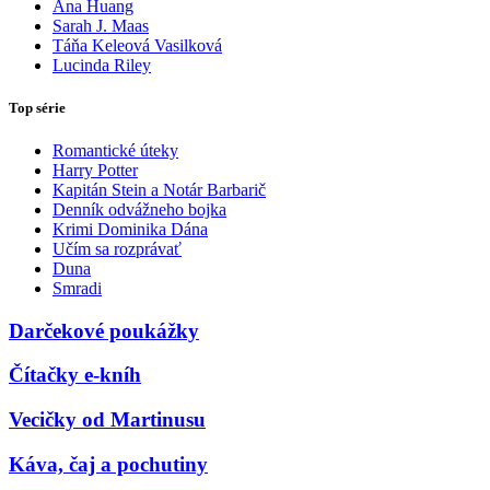
Ana Huang
Sarah J. Maas
Táňa Keleová Vasilková
Lucinda Riley
Top série
Romantické úteky
Harry Potter
Kapitán Stein a Notár Barbarič
Denník odvážneho bojka
Krimi Dominika Dána
Učím sa rozprávať
Duna
Smradi
Darčekové poukážky
Čítačky e-kníh
Vecičky od Martinusu
Káva, čaj a pochutiny