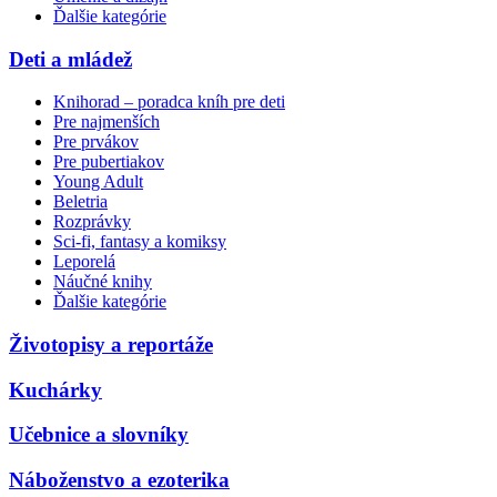
Ďalšie kategórie
Deti a mládež
Knihorad – poradca kníh pre deti
Pre najmenších
Pre prvákov
Pre pubertiakov
Young Adult
Beletria
Rozprávky
Sci-fi, fantasy a komiksy
Leporelá
Náučné knihy
Ďalšie kategórie
Životopisy a reportáže
Kuchárky
Učebnice a slovníky
Náboženstvo a ezoterika