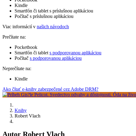
Kindle
Smartfón či tablet s príslušnou aplikáciou
Počítač s príslušnou aplikáciou
Viac informácií v
našich návodoch
Prečítate na:
Pocketbook
Smartfón či tablet
s podporovanou aplikáciou
Počítač
s podporovanou aplikáciou
Neprečítate na:
Kindle
Ako čítať e-knihy zabezpečené cez Adobe DRM?
Knihy
Robert Vlach
Autor Robert Vlach