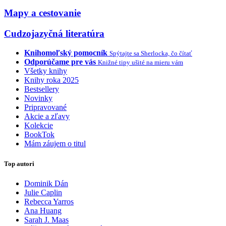
Mapy a cestovanie
Cudzojazyčná literatúra
Knihomoľský pomocník
Spýtajte sa Sherlocka, čo čítať
Odporúčame pre vás
Knižné tipy ušité na mieru vám
Všetky knihy
Knihy roka 2025
Bestsellery
Novinky
Pripravované
Akcie a zľavy
Kolekcie
BookTok
Mám záujem o titul
Top autori
Dominik Dán
Julie Caplin
Rebecca Yarros
Ana Huang
Sarah J. Maas