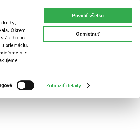
Povoliť všetko
a knihy,
ovala. Okrem
Odmietnuť
stále ho pre
u orientáciu.
dieľame aj s
Ďakujeme!
ngové
Zobraziť detaily