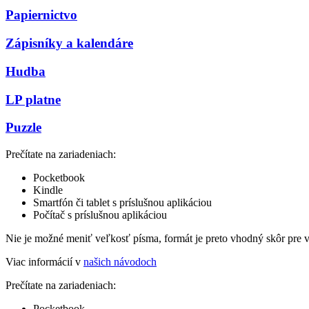
Papiernictvo
Zápisníky a kalendáre
Hudba
LP platne
Puzzle
Prečítate na zariadeniach:
Pocketbook
Kindle
Smartfón či tablet s príslušnou aplikáciou
Počítač s príslušnou aplikáciou
Nie je možné meniť veľkosť písma, formát je preto vhodný skôr pre 
Viac informácií v
našich návodoch
Prečítate na zariadeniach:
Pocketbook