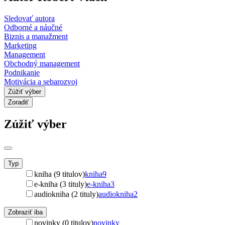
Sledovať autora
Odborné a náučné
Biznis a manažment
Marketing
Management
Obchodný management
Podnikanie
Motivácia a sebarozvoj
Zúžiť výber
Zoradiť
Zúžiť výber
Typ
kniha (9 titulov)
kniha
9
e-kniha (3 tituly)
e-kniha
3
audiokniha (2 tituly)
audiokniha
2
Zobraziť iba
novinky (0 titulov)
novinky