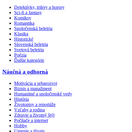
Detektívky, trilery a horory
Sci-fi a fantasy
Komiksy
Romantika
Spoločenská beletria
Klasika
Historické
Slovenská beletria
Svetová beletria
Poézia
Ďalšie kategórie
Náučná a odborná
Motivácia a sebarozvoj
Biznis a manažment
Humanitné a spoločenské vedy
História
Životopisy a reportáže
Vzťahy a rodina
Zdravie a životný štýl
Počítače a internet
Hobby
Umenie a dizajn