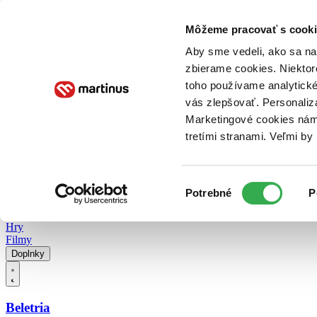
Doručenie
Kníhkupectvá
Knihovrátok
Poukážky
Knižný blog
Kontakt
Môžeme pracovať s cooki
Aby sme vedeli, ako sa na 
zbierame cookies. Niektor
E-knihy
Audioknihy
Hry
Filmy
Knihy
Doplnky
toho používame analytické
vás zlepšovať. Personaliz
Vyhľadávanie
Marketingové cookies nám 
tretími stranami. Veľmi b
Prihlásiť
Vyhľadávanie
Výber
Knihy
Potrebné
P
súhlasu
E-knihy
Audioknihy
Hry
Filmy
Doplnky
Beletria