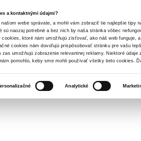
es a kontaktnými údajmi?
našom webe správate, a mohli vám zobraziť tie najlepšie tipy n
é sú naozaj potrebné a bez nich by naša stránka vôbec nefung
 cookies, ktoré nám umožňujú zisťovať, ako náš web funguje, a 
ačné cookies nám dovoľujú prispôsobovať stránku pre vašu lepši
zas umožňujú zobrazenie relevantnej reklamy. Niektoré údaje z
y nám pomohlo, keby sme mohli používať všetky tieto cookies. 
ersonalizačné
Analytické
Marketi