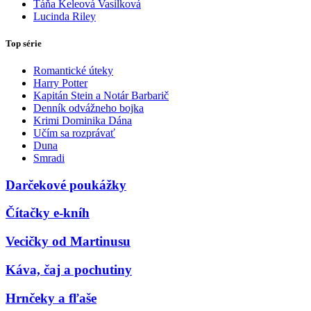
Táňa Keleová Vasilková
Lucinda Riley
Top série
Romantické úteky
Harry Potter
Kapitán Stein a Notár Barbarič
Denník odvážneho bojka
Krimi Dominika Dána
Učím sa rozprávať
Duna
Smradi
Darčekové poukážky
Čítačky e-kníh
Vecičky od Martinusu
Káva, čaj a pochutiny
Hrnčeky a fľaše