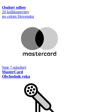
Osobný odber
20 kníhkupectiev
po celom Slovensku
Sme 7-násobný
MasterCard
Obchodník roka