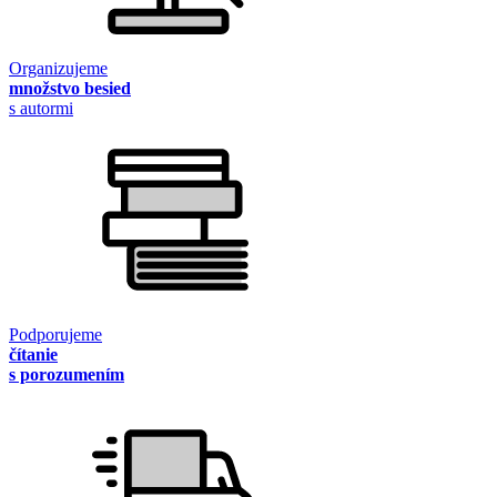
Organizujeme
množstvo besied
s autormi
Podporujeme
čítanie
s porozumením