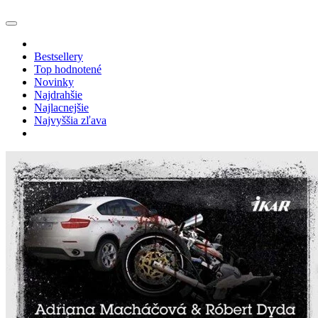
Bestsellery
Top hodnotené
Novinky
Najdrahšie
Najlacnejšie
Najvyššia zľava