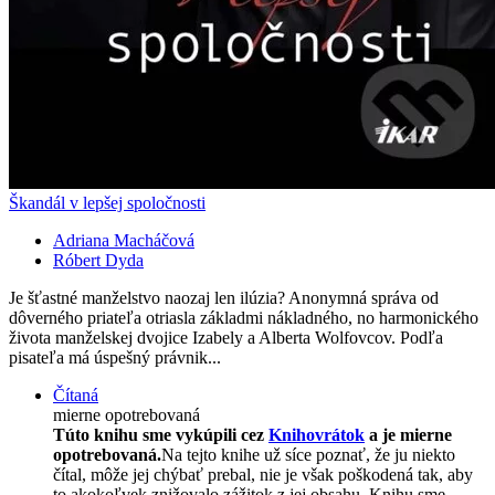
Škandál v lepšej spoločnosti
Adriana Macháčová
Róbert Dyda
Je šťastné manželstvo naozaj len ilúzia? Anonymná správa od
dôverného priateľa otriasla základmi nákladného, no harmonického
života manželskej dvojice Izabely a Alberta Wolfovcov. Podľa
pisateľa má úspešný právnik...
Čítaná
mierne opotrebovaná
Túto knihu sme vykúpili cez
Knihovrátok
a je mierne
opotrebovaná.
Na tejto knihe už síce poznať, že ju niekto
čítal, môže jej chýbať prebal, nie je však poškodená tak, aby
to akokoľvek znižovalo zážitok z jej obsahu. Knihu sme