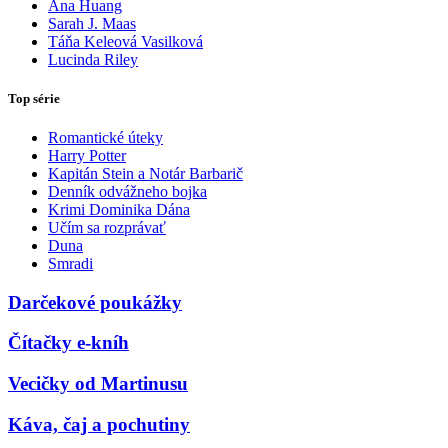
Ana Huang
Sarah J. Maas
Táňa Keleová Vasilková
Lucinda Riley
Top série
Romantické úteky
Harry Potter
Kapitán Stein a Notár Barbarič
Denník odvážneho bojka
Krimi Dominika Dána
Učím sa rozprávať
Duna
Smradi
Darčekové poukážky
Čítačky e-kníh
Vecičky od Martinusu
Káva, čaj a pochutiny