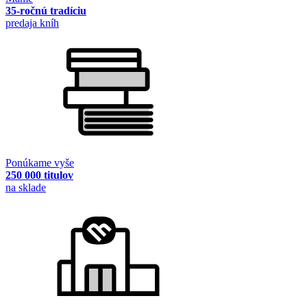
35-ročnú tradíciu
predaja kníh
Ponúkame vyše
250 000 titulov
na sklade