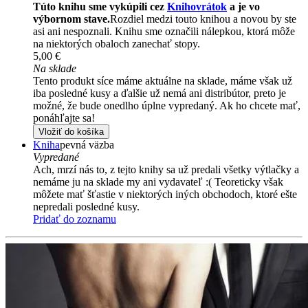
Túto knihu sme vykúpili cez
Knihovrátok
a je vo
výbornom stave.
Rozdiel medzi touto knihou a novou by ste
asi ani nespoznali. Knihu sme označili nálepkou, ktorá môže
na niektorých obaloch zanechať stopy.
5,00 €
Na sklade
Tento produkt síce máme aktuálne na sklade, máme však už
iba posledné kusy a ďalšie už nemá ani distribútor, preto je
možné, že bude onedlho úplne vypredaný. Ak ho chcete mať,
ponáhľajte sa!
Vložiť do košíka
Kniha
pevná väzba
Vypredané
Ach, mrzí nás to, z tejto knihy sa už predali všetky výtlačky a
nemáme ju na sklade my ani vydavateľ :( Teoreticky však
môžete mať šťastie v niektorých iných obchodoch, ktoré ešte
nepredali posledné kusy.
Pridať do zoznamu