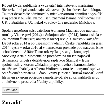
Róbert Dyda, publicista a vydavateľ internetového magazínu
Sieťovka, bol pri zrode najnavštevovanejšieho slovenského blogu.
Takmer desaťročie adminoval v mienkotvornom denníku a vyskúšal
si aj prácu v bulvári. Narodil sa v znamení Barana, vyštudoval FiF
UK v Bratislave. Už niekoľko rokov žije neďaleko Mníchova.
Spolu s úspešnou spisovateľkou Adrianou Máchačovou napísali
romány Vieme prví (2014) a Šokujúca aféra (2014), ktorá získala v
24. ročníku čitateľskej ankety Knižnej revue 3. miesto v kategórii
Debut roka 2014 a po úspešnom vydaní v Českej republike na jeseň
2014, vyšla v roku 2016 aj v nemeckom preklade pod názvom Eine
schockierende Affäre.Tento rok vyšla aj v anglickom jazyku
Shocking Affair. Momentálne prichádza na trh ich najnovší
dynamický príbeh s detektívnou zápletkou Škandál v lepšej
spoločnosti, v ktorom základmi prepychového a harmonického
manželstva Izabely a Alberta Wolfovcov otrasie anonymná správa
od dôverného priateľa. Témou knihy je nielen ľudská slabosť, ktorá
hlavným aktérom poriadne zamotá život, ale autori nahliadli aj do
atraktívneho prostredia šľachty a politiky.
Čítať viac
Zoradiť