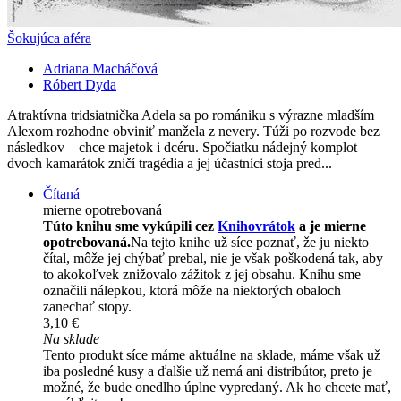
Šokujúca aféra
Adriana Macháčová
Róbert Dyda
Atraktívna tridsiatnička Adela sa po romániku s výrazne mladším
Alexom rozhodne obviniť manžela z nevery. Túži po rozvode bez
následkov – chce majetok i dcéru. Spočiatku nádejný komplot
dvoch kamarátok zničí tragédia a jej účastníci stoja pred...
Čítaná
mierne opotrebovaná
Túto knihu sme vykúpili cez
Knihovrátok
a je mierne
opotrebovaná.
Na tejto knihe už síce poznať, že ju niekto
čítal, môže jej chýbať prebal, nie je však poškodená tak, aby
to akokoľvek znižovalo zážitok z jej obsahu. Knihu sme
označili nálepkou, ktorá môže na niektorých obaloch
zanechať stopy.
3,10 €
Na sklade
Tento produkt síce máme aktuálne na sklade, máme však už
iba posledné kusy a ďalšie už nemá ani distribútor, preto je
možné, že bude onedlho úplne vypredaný. Ak ho chcete mať,