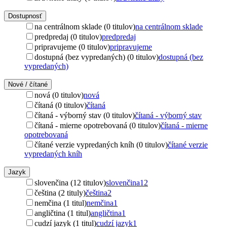
Dostupnosť
na centrálnom sklade (0 titulov)
na centrálnom sklade
predpredaj (0 titulov)
predpredaj
pripravujeme (0 titulov)
pripravujeme
dostupná (bez vypredaných) (0 titulov)
dostupná (bez
vypredaných)
Nové / čítané
nová (0 titulov)
nová
čítaná (0 titulov)
čítaná
čítaná - výborný stav (0 titulov)
čítaná - výborný stav
čítaná - mierne opotrebovaná (0 titulov)
čítaná - mierne
opotrebovaná
čítané verzie vypredaných kníh (0 titulov)
čítané verzie
vypredaných kníh
Jazyk
slovenčina (12 titulov)
slovenčina
12
čeština (2 tituly)
čeština
2
nemčina (1 titul)
nemčina
1
angličtina (1 titul)
angličtina
1
cudzí jazyk (1 titul)
cudzí jazyk
1