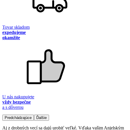
Tovar skladom
expedujeme
okamžite
U nás nakupujete
vždy bezpečne
a s dôverou
Predchádzajúce
Ďalšie
Aj z drobných vecí sa dajú urobiť veľké. Vďaka vašim Anjelským