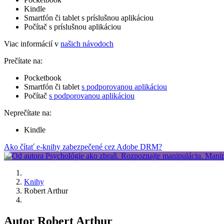
Kindle
Smartfón či tablet s príslušnou aplikáciou
Počítač s príslušnou aplikáciou
Viac informácií v
našich návodoch
Prečítate na:
Pocketbook
Smartfón či tablet
s podporovanou aplikáciou
Počítač
s podporovanou aplikáciou
Neprečítate na:
Kindle
Ako čítať e-knihy zabezpečené cez Adobe DRM?
Knihy
Robert Arthur
Autor Robert Arthur