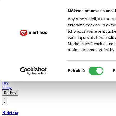
Doručenie
Kníhkupectvá
Knihovrátok
Poukážky
Knižný blog
Kontakt
Môžeme pracovať s cooki
Aby sme vedeli, ako sa na 
zbierame cookies. Niektor
E-knihy
Audioknihy
Hry
Filmy
Knihy
Doplnky
toho používame analytické
vás zlepšovať. Personaliz
Vyhľadávanie
Marketingové cookies nám 
tretími stranami. Veľmi b
Prihlásiť
Vyhľadávanie
Výber
Knihy
Potrebné
P
súhlasu
E-knihy
Audioknihy
Hry
Filmy
Doplnky
Beletria