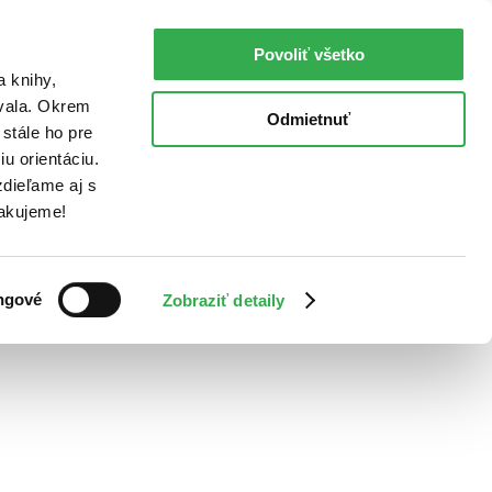
Povoliť všetko
a knihy,
ovala. Okrem
Odmietnuť
stále ho pre
u orientáciu.
dieľame aj s
Ďakujeme!
ngové
Zobraziť detaily