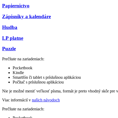
Papiernictvo
Zápisníky a kalendáre
Hudba
LP platne
Puzzle
Prečítate na zariadeniach:
Pocketbook
Kindle
Smartfón či tablet s príslušnou aplikáciou
Počítač s príslušnou aplikáciou
Nie je možné meniť veľkosť písma, formát je preto vhodný skôr pre 
Viac informácií v
našich návodoch
Prečítate na zariadeniach:
Pocketbook