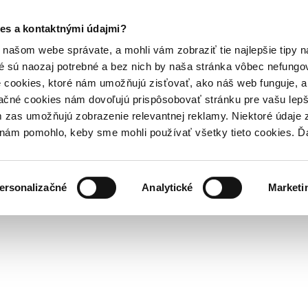
es a kontaktnými údajmi?
našom webe správate, a mohli vám zobraziť tie najlepšie tipy n
é sú naozaj potrebné a bez nich by naša stránka vôbec nefung
 cookies, ktoré nám umožňujú zisťovať, ako náš web funguje, a 
ačné cookies nám dovoľujú prispôsobovať stránku pre vašu lepši
zas umožňujú zobrazenie relevantnej reklamy. Niektoré údaje z
y nám pomohlo, keby sme mohli používať všetky tieto cookies. 
ersonalizačné
Analytické
Marketi