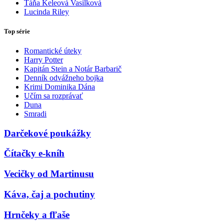
Táňa Keleová Vasilková
Lucinda Riley
Top série
Romantické úteky
Harry Potter
Kapitán Stein a Notár Barbarič
Denník odvážneho bojka
Krimi Dominika Dána
Učím sa rozprávať
Duna
Smradi
Darčekové poukážky
Čítačky e-kníh
Vecičky od Martinusu
Káva, čaj a pochutiny
Hrnčeky a fľaše