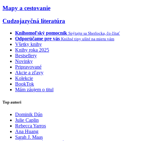
Mapy a cestovanie
Cudzojazyčná literatúra
Knihomoľský pomocník
Spýtajte sa Sherlocka, čo čítať
Odporúčame pre vás
Knižné tipy ušité na mieru vám
Všetky knihy
Knihy roka 2025
Bestsellery
Novinky
Pripravované
Akcie a zľavy
Kolekcie
BookTok
Mám záujem o titul
Top autori
Dominik Dán
Julie Caplin
Rebecca Yarros
Ana Huang
Sarah J. Maas