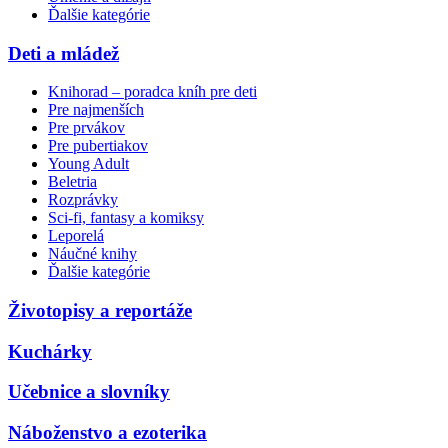
Ďalšie kategórie
Deti a mládež
Knihorad – poradca kníh pre deti
Pre najmenších
Pre prvákov
Pre pubertiakov
Young Adult
Beletria
Rozprávky
Sci-fi, fantasy a komiksy
Leporelá
Náučné knihy
Ďalšie kategórie
Životopisy a reportáže
Kuchárky
Učebnice a slovníky
Náboženstvo a ezoterika