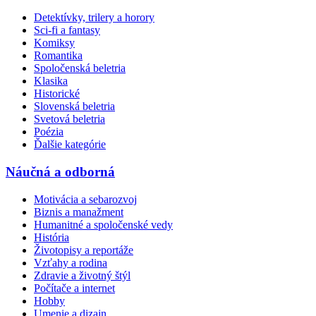
Detektívky, trilery a horory
Sci-fi a fantasy
Komiksy
Romantika
Spoločenská beletria
Klasika
Historické
Slovenská beletria
Svetová beletria
Poézia
Ďalšie kategórie
Náučná a odborná
Motivácia a sebarozvoj
Biznis a manažment
Humanitné a spoločenské vedy
História
Životopisy a reportáže
Vzťahy a rodina
Zdravie a životný štýl
Počítače a internet
Hobby
Umenie a dizajn