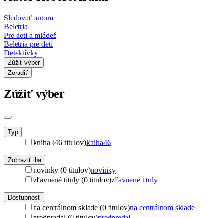
Sledovať autora
Beletria
Pre deti a mládež
Beletria pre deti
Detektívky
Zúžiť výber
Zoradiť
Zúžiť výber
Typ
kniha (46 titulov)
kniha
46
Zobraziť iba
novinky (0 titulov)
novinky
zľavnené tituly (0 titulov)
zľavnené tituly
Dostupnosť
na centrálnom sklade (0 titulov)
na centrálnom sklade
predpredaj (0 titulov)
predpredaj