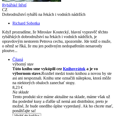
Rybářské štěstí
CZ
Dobrodružství rybářů na řekách i vodních nádržích
Richard Sobotka
Když prozradíme, že Miroslav Koutecký, hlavní vypravěč těchto
rybářských dobrodružství na řekách i vodních nádržích, je
opravdovým nestorem Petrova cechu, zpozorníte. Jde totiž o muže,
o němž se říká, že mu jen podivným nedopatřením nenarostly
ploutve...
Čítaná
výborný stav
Túto knihu sme vykúpili cez
Knihovrátok
a je vo
výbornom stave.
Rozdiel medzi touto knihou a novou by ste
asi ani nespoznali. Knihu sme označili nálepkou, ktorá môže
na niektorých obaloch zanechať stopy.
8,23 €
Na sklade
Tento produkt síce máme aktuálne na sklade, máme však už
iba posledné kusy a ďalšie už nemá ani distribútor, preto je
možné, že bude onedlho úplne vypredaný. Ak ho chcete mať,
ponáhľajte sa!
Vložiť do košíka