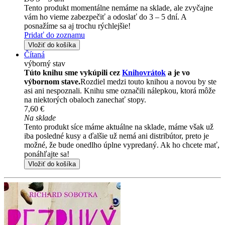
Tento produkt momentálne nemáme na sklade, ale zvyčajne
vám ho vieme zabezpečiť a odoslať do 3 – 5 dní. A
posnažíme sa aj trochu rýchlejšie!
Pridať do zoznamu
Vložiť do košíka
Čítaná
výborný stav
Túto knihu sme vykúpili cez
Knihovrátok
a je vo
výbornom stave.
Rozdiel medzi touto knihou a novou by ste
asi ani nespoznali. Knihu sme označili nálepkou, ktorá môže
na niektorých obaloch zanechať stopy.
7,60 €
Na sklade
Tento produkt síce máme aktuálne na sklade, máme však už
iba posledné kusy a ďalšie už nemá ani distribútor, preto je
možné, že bude onedlho úplne vypredaný. Ak ho chcete mať,
ponáhľajte sa!
Vložiť do košíka