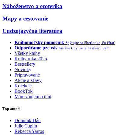
Náboženstvo a ezoterika
Mapy a cestovanie
Cudzojazyčná literatúra
Knihomoľský pomocník
Spýtajte sa Sherlocka, čo čítať
Odporúčame pre vás
Knižné tipy ušité na mieru vám
Všetky knihy
Knihy roka 2025
Bestsellery
Novinky
Pripravované
Akcie a zľavy
Kolekcie
BookTok
Mám záujem o titul
Top autori
Dominik Dán
Julie Caplin
Rebecca Yarros