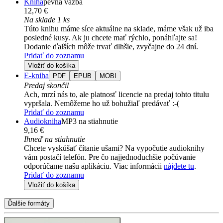
Kniha
pevná väzba
12,70 €
Na sklade 1 ks
Túto knihu máme síce aktuálne na sklade, máme však už iba
posledné kusy. Ak ju chcete mať rýchlo, ponáhľajte sa!
Dodanie ďalších môže trvať dlhšie, zvyčajne do 24 dní.
Pridať do zoznamu
Vložiť do košíka
E-kniha
PDF
EPUB
MOBI
Predaj skončil
Ach, mrzí nás to, ale platnosť licencie na predaj tohto titulu
vypršala. Nemôžeme ho už bohužiaľ predávať :-(
Pridať do zoznamu
Audiokniha
MP3 na stiahnutie
9,16 €
Ihneď na stiahnutie
Chcete vyskúšať čítanie ušami? Na vypočutie audioknihy
vám postačí telefón. Pre čo najjednoduchšie počúvanie
odporúčame našu aplikáciu. Viac informácii
nájdete tu
.
Pridať do zoznamu
Vložiť do košíka
Ďalšie formáty