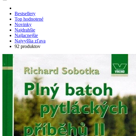
Bestsellery
Top hodnotené
Novinky
Najdrahšie
Najlacnejšie
Najvyššia zľava
92 produktov