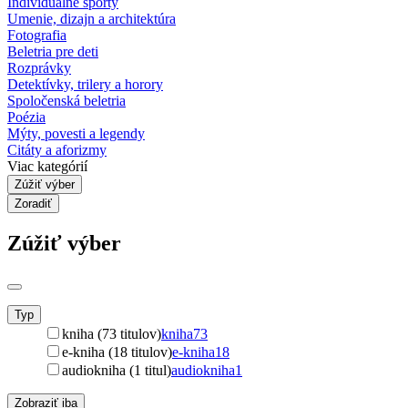
Individuálne športy
Umenie, dizajn a architektúra
Fotografia
Beletria pre deti
Rozprávky
Detektívky, trilery a horory
Spoločenská beletria
Poézia
Mýty, povesti a legendy
Citáty a aforizmy
Viac kategórií
Zúžiť výber
Zoradiť
Zúžiť výber
Typ
kniha (73 titulov)
kniha
73
e-kniha (18 titulov)
e-kniha
18
audiokniha (1 titul)
audiokniha
1
Zobraziť iba