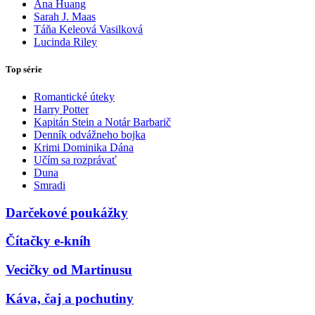
Ana Huang
Sarah J. Maas
Táňa Keleová Vasilková
Lucinda Riley
Top série
Romantické úteky
Harry Potter
Kapitán Stein a Notár Barbarič
Denník odvážneho bojka
Krimi Dominika Dána
Učím sa rozprávať
Duna
Smradi
Darčekové poukážky
Čítačky e-kníh
Vecičky od Martinusu
Káva, čaj a pochutiny