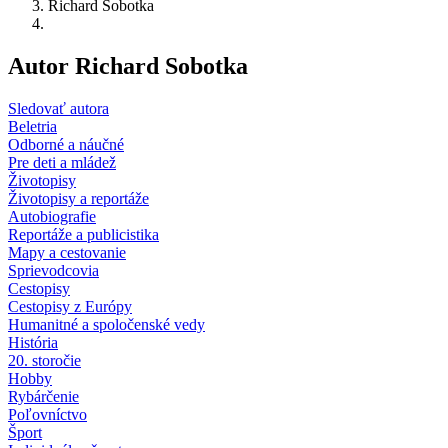
Richard Sobotka
Autor Richard Sobotka
Sledovať autora
Beletria
Odborné a náučné
Pre deti a mládež
Životopisy
Životopisy a reportáže
Autobiografie
Reportáže a publicistika
Mapy a cestovanie
Sprievodcovia
Cestopisy
Cestopisy z Európy
Humanitné a spoločenské vedy
História
20. storočie
Hobby
Rybárčenie
Poľovníctvo
Šport