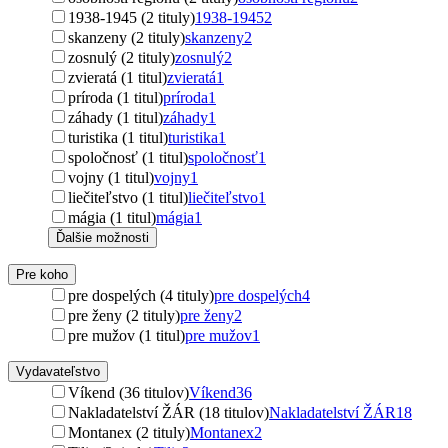
1938-1945 (2 tituly)
1938-1945
2
skanzeny (2 tituly)
skanzeny
2
zosnulý (2 tituly)
zosnulý
2
zvieratá (1 titul)
zvieratá
1
príroda (1 titul)
príroda
1
záhady (1 titul)
záhady
1
turistika (1 titul)
turistika
1
spoločnosť (1 titul)
spoločnosť
1
vojny (1 titul)
vojny
1
liečiteľstvo (1 titul)
liečiteľstvo
1
mágia (1 titul)
mágia
1
Ďalšie možnosti
Pre koho
pre dospelých (4 tituly)
pre dospelých
4
pre ženy (2 tituly)
pre ženy
2
pre mužov (1 titul)
pre mužov
1
Vydavateľstvo
Víkend (36 titulov)
Víkend
36
Nakladatelství ŽÁR (18 titulov)
Nakladatelství ŽÁR
18
Montanex (2 tituly)
Montanex
2