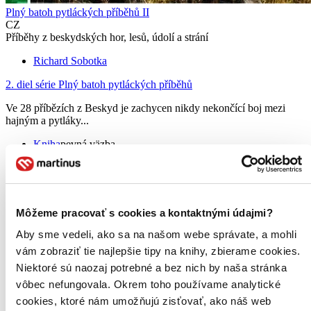
Plný batoh pytláckých příběhů II
CZ
Příběhy z beskydských hor, lesů, údolí a strání
Richard Sobotka
2. diel série
Plný batoh pytláckých příběhů
Ve 28 příbězích z Beskyd je zachycen nikdy nekončící boj mezi
hajným a pytláky...
Kniha
pevná väzba
8,10 €
Na sklade 1 ks
Túto knihu máme síce aktuálne na sklade, máme však už iba
posledné kusy. Ak ju chcete mať rýchlo, ponáhľajte sa!
Dodanie ďalších môže trvať dlhšie, zvyčajne do šiestich dní.
Môžeme pracovať s cookies a kontaktnými údajmi?
Pridať do zoznamu
Vložiť do košíka
Aby sme vedeli, ako sa na našom webe správate, a mohli
vám zobraziť tie najlepšie tipy na knihy, zbierame cookies.
Niektoré sú naozaj potrebné a bez nich by naša stránka
vôbec nefungovala. Okrem toho používame analytické
cookies, ktoré nám umožňujú zisťovať, ako náš web