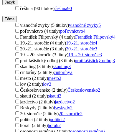
Jazyk
čeština (90 titulov)
čeština
90
Téma
vianočné zvyky (5 titulov)
vianočné zvyky
5
poľovníctvo (4 tituly)
poľovníctvo
4
František Filipovský (4 tituly)
František Filipovský
4
19.-21. storočie (4 tituly)
19.-21. storočie
4
20.-21. storočie (3 tituly)
20.-21. storočie
3
19. - 20. storočie (3 tituly)
19. - 20. storočie
3
protifašistický odboj (3 tituly)
protifašistický odboj
3
skauting (3 tituly)
skauting
3
cintoríny (2 tituly)
cintoríny
2
mesto (2 tituly)
mesto
2
lov (2 tituly)
lov
2
Československo (2 tituly)
Československo
2
skauti (2 tituly)
skauti
2
jazdectvo (2 tituly)
jazdectvo
2
Beskydy (2 tituly)
Beskydy
2
20. storočie (2 tituly)
20. storočie
2
politici (2 tituly)
politici
2
horali (2 tituly)
horali
2
osobnosti regiónu (2 tituly)
osobnosti regiónu
2