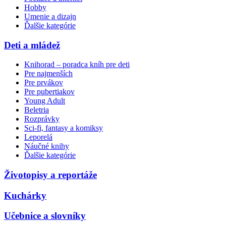
Hobby
Umenie a dizajn
Ďalšie kategórie
Deti a mládež
Knihorad – poradca kníh pre deti
Pre najmenších
Pre prvákov
Pre pubertiakov
Young Adult
Beletria
Rozprávky
Sci-fi, fantasy a komiksy
Leporelá
Náučné knihy
Ďalšie kategórie
Životopisy a reportáže
Kuchárky
Učebnice a slovníky