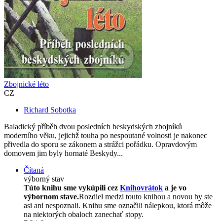
Zbojnické léto
CZ
Richard Sobotka
Baladický příběh dvou posledních beskydských zbojníků
moderního věku, jejichž touha po nespoutané volnosti je nakonec
přivedla do sporu se zákonem a strážci pořádku. Opravdovým
domovem jim byly hornaté Beskydy...
Čítaná
výborný stav
Túto knihu sme vykúpili cez
Knihovrátok
a je vo
výbornom stave.
Rozdiel medzi touto knihou a novou by ste
asi ani nespoznali. Knihu sme označili nálepkou, ktorá môže
na niektorých obaloch zanechať stopy.