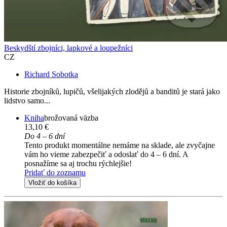
Beskydští zbojníci, lapkové a loupežníci
CZ
Richard Sobotka
Historie zbojníků, lupičů, všelijakých zlodějů a banditů je stará jako
lidstvo samo...
Kniha
brožovaná väzba
13,10 €
Do 4 – 6 dní
Tento produkt momentálne nemáme na sklade, ale zvyčajne
vám ho vieme zabezpečiť a odoslať do 4 – 6 dní. A
posnažíme sa aj trochu rýchlejšie!
Pridať do zoznamu
Vložiť do košíka