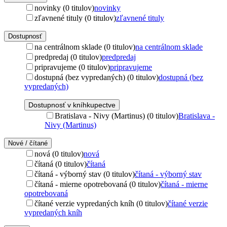
novinky (0 titulov)
novinky
zľavnené tituly (0 titulov)
zľavnené tituly
Dostupnosť
na centrálnom sklade (0 titulov)
na centrálnom sklade
predpredaj (0 titulov)
predpredaj
pripravujeme (0 titulov)
pripravujeme
dostupná (bez vypredaných) (0 titulov)
dostupná (bez
vypredaných)
Dostupnosť v kníhkupectve
Bratislava - Nivy (Martinus) (0 titulov)
Bratislava -
Nivy (Martinus)
Nové / čítané
nová (0 titulov)
nová
čítaná (0 titulov)
čítaná
čítaná - výborný stav (0 titulov)
čítaná - výborný stav
čítaná - mierne opotrebovaná (0 titulov)
čítaná - mierne
opotrebovaná
čítané verzie vypredaných kníh (0 titulov)
čítané verzie
vypredaných kníh