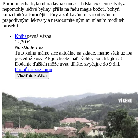
Přírodní léčba byla odpradávna součástí lidské existence. Když
nepomohly léčivé byliny, přišla na řadu magie božců, bohyň,
kouzelníků a čarodějů s čáry a zaříkáváním, s okuřováním,
prapodivnými lektvary a nesrozumitelným mumláním modliteb,
proseb i...
Kniha
pevná väzba
12,20 €
Na sklade 1 ks
Túto knihu máme síce aktuálne na sklade, máme však už iba
posledné kusy. Ak ju chcete mať rýchlo, ponáhľajte sa!
Dodanie ďalších môže trvať dlhšie, zvyčajne do 9 dní.
Pridať do zoznamu
Vložiť do košíka