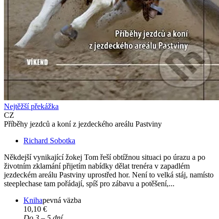
Nejtěžší překážka
CZ
Příběhy jezdců a koní z jezdeckého areálu Pastviny
Richard Sobotka
Někdejší vynikající žokej Tom řeší obtížnou situaci po úrazu a po
životním zklamání přijetím nabídky dělat trenéra v zapadlém
jezdeckém areálu Pastviny uprostřed hor. Není to velká stáj, namísto
steeplechase tam pořádají, spíš pro zábavu a potěšení,...
Kniha
pevná väzba
10,10 €
Do 3 – 5 dní