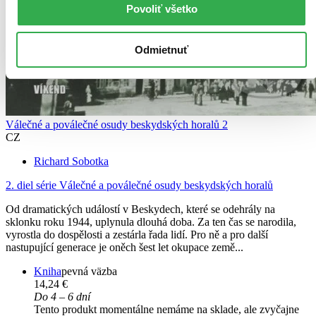
Povoliť všetko
Odmietnuť
Válečné a poválečné osudy beskydských horalů 2
CZ
Richard Sobotka
2. diel série
Válečné a poválečné osudy beskydských horalů
Od dramatických událostí v Beskydech, které se odehrály na
sklonku roku 1944, uplynula dlouhá doba. Za ten čas se narodila,
vyrostla do dospělosti a zestárla řada lidí. Pro ně a pro další
nastupující generace je oněch šest let okupace země...
Kniha
pevná väzba
14,24 €
Do 4 – 6 dní
Tento produkt momentálne nemáme na sklade, ale zvyčajne