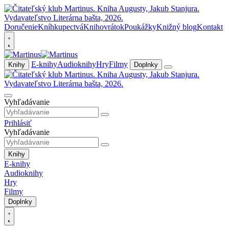
Doručenie
Kníhkupectvá
Knihovrátok
Poukážky
Knižný blog
Kontakt
E-knihy
Audioknihy
Hry
Filmy
Knihy
Doplnky
Vyhľadávanie
Prihlásiť
Vyhľadávanie
Knihy
E-knihy
Audioknihy
Hry
Filmy
Doplnky