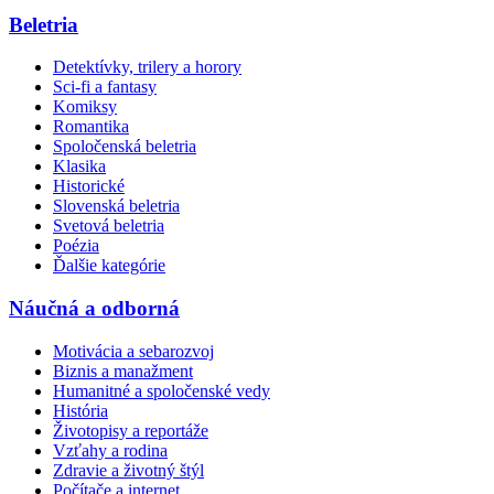
Beletria
Detektívky, trilery a horory
Sci-fi a fantasy
Komiksy
Romantika
Spoločenská beletria
Klasika
Historické
Slovenská beletria
Svetová beletria
Poézia
Ďalšie kategórie
Náučná a odborná
Motivácia a sebarozvoj
Biznis a manažment
Humanitné a spoločenské vedy
História
Životopisy a reportáže
Vzťahy a rodina
Zdravie a životný štýl
Počítače a internet