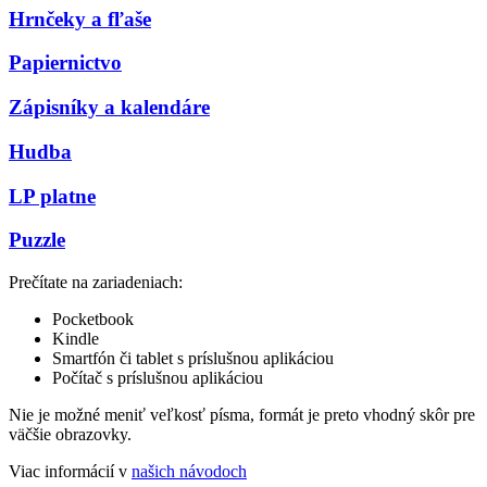
Hrnčeky a fľaše
Papiernictvo
Zápisníky a kalendáre
Hudba
LP platne
Puzzle
Prečítate na zariadeniach:
Pocketbook
Kindle
Smartfón či tablet s príslušnou aplikáciou
Počítač s príslušnou aplikáciou
Nie je možné meniť veľkosť písma, formát je preto vhodný skôr pre
väčšie obrazovky.
Viac informácií v
našich návodoch