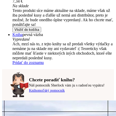
7,34 €
Na sklade
Tento produkt síce máme aktuálne na sklade, máme však už
iba posledné kusy a ďalšie už nemá ani distribútor, preto je
možné, že bude onedlho úplne vypredaný. Ak ho chcete mať,
ponáhľajte sa!
Vložiť do košíka
Kniha
pevná väzba
Vypredané
Ach, mrzí nás to, z tejto knihy sa už predali všetky výtlačky a
nemáme ju na sklade my ani vydavateľ :( Teoreticky však
môžete mať šťastie v niektorých iných obchodoch, ktoré ešte
nepredali posledné kusy.
Pridať do zoznamu
Chcete poradiť knihu?
Náš pomocník Sherlock vám ju s radosťou vypátra!
Knihomoľský pomocník