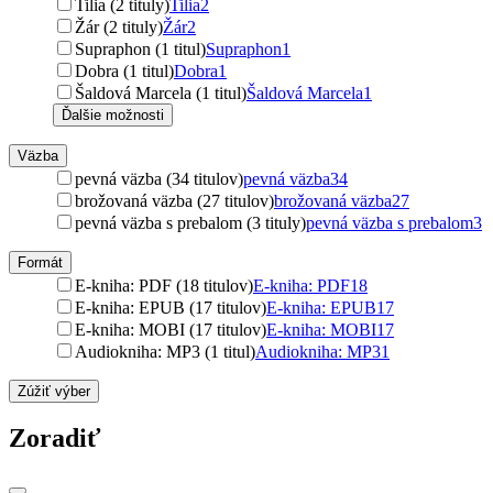
Tilia (2 tituly)
Tilia
2
Žár (2 tituly)
Žár
2
Supraphon (1 titul)
Supraphon
1
Dobra (1 titul)
Dobra
1
Šaldová Marcela (1 titul)
Šaldová Marcela
1
Ďalšie možnosti
Väzba
pevná väzba (34 titulov)
pevná väzba
34
brožovaná väzba (27 titulov)
brožovaná väzba
27
pevná väzba s prebalom (3 tituly)
pevná väzba s prebalom
3
Formát
E-kniha: PDF (18 titulov)
E-kniha: PDF
18
E-kniha: EPUB (17 titulov)
E-kniha: EPUB
17
E-kniha: MOBI (17 titulov)
E-kniha: MOBI
17
Audiokniha: MP3 (1 titul)
Audiokniha: MP3
1
Zúžiť výber
Zoradiť