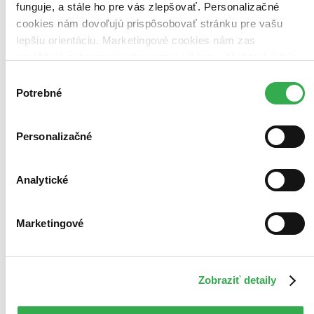
funguje, a stále ho pre vás zlepšovať. Personalizačné
cookies nám dovoľujú prispôsobovať stránku pre vašu
lepšiu orientáciu. Marketingové cookies nám zas
umožňujú zobrazenie relevantnej reklamy. Niektoré údaje
zdieľame aj s tretími stranami. Veľmi by nám pomohlo,
Výber
keby sme mohli používať všetky tieto cookies. Ďakujeme!
Potrebné
súhlasu
Personalizačné
Analytické
Marketingové
Zobraziť detaily