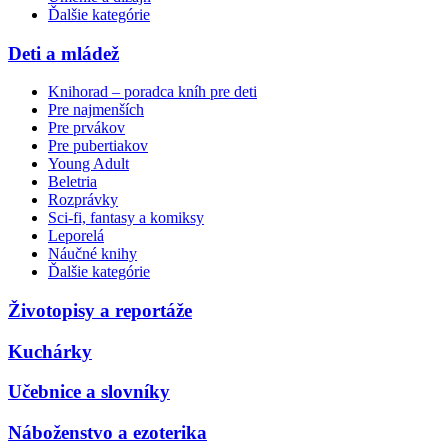
Ďalšie kategórie
Deti a mládež
Knihorad – poradca kníh pre deti
Pre najmenších
Pre prvákov
Pre pubertiakov
Young Adult
Beletria
Rozprávky
Sci-fi, fantasy a komiksy
Leporelá
Náučné knihy
Ďalšie kategórie
Životopisy a reportáže
Kuchárky
Učebnice a slovníky
Náboženstvo a ezoterika