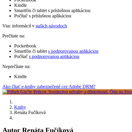
Kindle
Smartfón či tablet s príslušnou aplikáciou
Počítač s príslušnou aplikáciou
Viac informácií v
našich návodoch
Prečítate na:
Pocketbook
Smartfón či tablet
s podporovanou aplikáciou
Počítač
s podporovanou aplikáciou
Neprečítate na:
Kindle
Ako čítať e-knihy zabezpečené cez Adobe DRM?
Knihy
Renáta Fučíková
Autor Renáta Fučíková