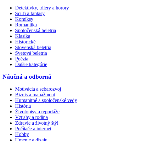
Detektívky, trilery a horory
Sci-fi a fantasy
Komiksy
Romantika
Spoločenská beletria
Klasika
Historické
Slovenská beletria
Svetová beletria
Poézia
Ďalšie kategórie
Náučná a odborná
Motivácia a sebarozvoj
Biznis a manažment
Humanitné a spoločenské vedy
História
Životopisy a reportáže
Vzťahy a rodina
Zdravie a životný štýl
Počítače a internet
Hobby
Umenie a dizajn