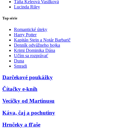
Táňa Keleová Vasilková
Lucinda Riley
Top série
Romantické úteky
Harry Potter
Kapitán Stein a Notár Barbarič
Denník odvážneho bojka
Krimi Dominika Dána
Učím sa rozprávať
Duna
Smradi
Darčekové poukážky
Čítačky e-kníh
Vecičky od Martinusu
Káva, čaj a pochutiny
Hrnčeky a fľaše