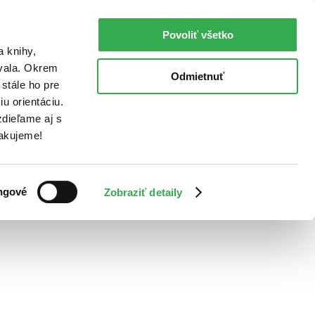
Povoliť všetko
a knihy,
ovala. Okrem
Odmietnuť
stále ho pre
u orientáciu.
dieľame aj s
Ďakujeme!
ngové
Zobraziť detaily