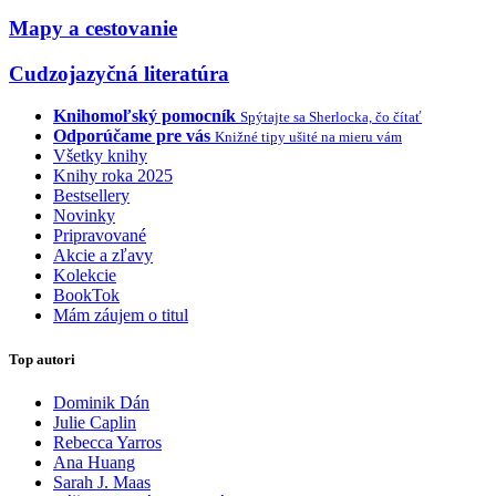
Mapy a cestovanie
Cudzojazyčná literatúra
Knihomoľský pomocník
Spýtajte sa Sherlocka, čo čítať
Odporúčame pre vás
Knižné tipy ušité na mieru vám
Všetky knihy
Knihy roka 2025
Bestsellery
Novinky
Pripravované
Akcie a zľavy
Kolekcie
BookTok
Mám záujem o titul
Top autori
Dominik Dán
Julie Caplin
Rebecca Yarros
Ana Huang
Sarah J. Maas