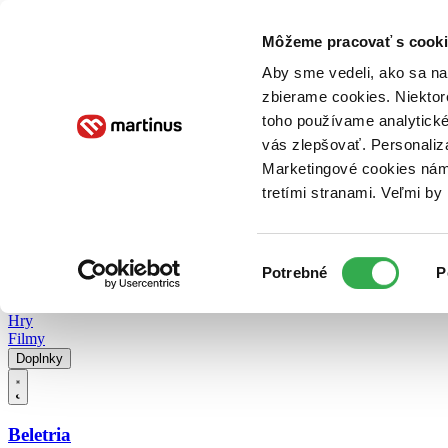
Doručenie
Kníhkupectvá
Knihovrátok
Poukážky
Knižný blog
Kontakt
Môžeme pracovať s cooki
Aby sme vedeli, ako sa na 
zbierame cookies. Niektor
E-knihy
Audioknihy
Hry
Filmy
Knihy
Doplnky
toho používame analytické
vás zlepšovať. Personaliz
Vyhľadávanie
Marketingové cookies nám 
tretími stranami. Veľmi b
Prihlásiť
Vyhľadávanie
Výber
Knihy
Potrebné
P
súhlasu
E-knihy
Audioknihy
Hry
Filmy
Doplnky
Beletria