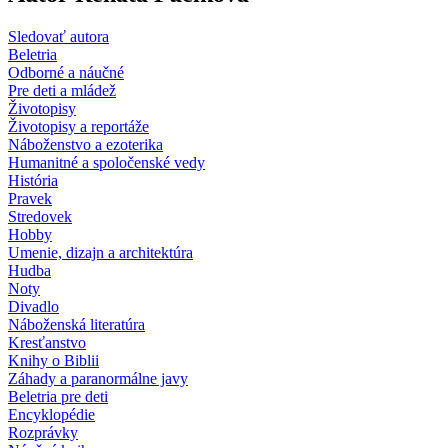
Sledovať autora
Beletria
Odborné a náučné
Pre deti a mládež
Životopisy
Životopisy a reportáže
Náboženstvo a ezoterika
Humanitné a spoločenské vedy
História
Pravek
Stredovek
Hobby
Umenie, dizajn a architektúra
Hudba
Noty
Divadlo
Náboženská literatúra
Kresťanstvo
Knihy o Biblii
Záhady a paranormálne javy
Beletria pre deti
Encyklopédie
Rozprávky