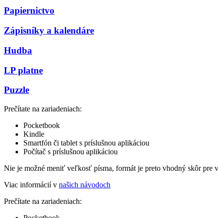
Papiernictvo
Zápisníky a kalendáre
Hudba
LP platne
Puzzle
Prečítate na zariadeniach:
Pocketbook
Kindle
Smartfón či tablet s príslušnou aplikáciou
Počítač s príslušnou aplikáciou
Nie je možné meniť veľkosť písma, formát je preto vhodný skôr pre 
Viac informácií v
našich návodoch
Prečítate na zariadeniach:
Pocketbook