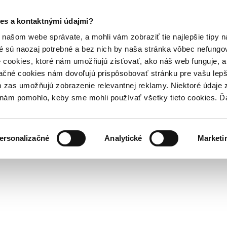
es a kontaktnými údajmi?
našom webe správate, a mohli vám zobraziť tie najlepšie tipy n
é sú naozaj potrebné a bez nich by naša stránka vôbec nefung
 cookies, ktoré nám umožňujú zisťovať, ako náš web funguje, a 
ačné cookies nám dovoľujú prispôsobovať stránku pre vašu lepši
zas umožňujú zobrazenie relevantnej reklamy. Niektoré údaje z
y nám pomohlo, keby sme mohli používať všetky tieto cookies. 
ersonalizačné
Analytické
Marketi