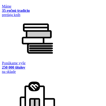
Máme
35-ročnú tradíciu
predaja kníh
Ponúkame vyše
250 000 titulov
na sklade