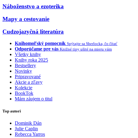
Náboženstvo a ezoterika
Mapy a cestovanie
Cudzojazyčná literatúra
Knihomoľský pomocník
Spýtajte sa Sherlocka, čo čítať
Odporúčame pre vás
Knižné tipy ušité na mieru vám
Všetky knihy
Knihy roka 2025
Bestsellery
Novinky
Pripravované
Akcie a zľavy
Kolekcie
BookTok
Mám záujem o titul
Top autori
Dominik Dán
Julie Caplin
Rebecca Yarros