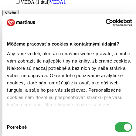
VEDA (1 titul)
VEDA
1
Väzba
pevná väzba (1 titul)
pevná väzba
1
Zúžiť výber
Zoradiť
Môžeme pracovať s cookies a kontaktnými údajmi?
Aby sme vedeli, ako sa na našom webe správate, a mohli
vám zobraziť tie najlepšie tipy na knihy, zbierame cookies.
Niektoré sú naozaj potrebné a bez nich by naša stránka
Bestsellery
vôbec nefungovala. Okrem toho používame analytické
Top hodnotené
cookies, ktoré nám umožňujú zisťovať, ako náš web
Novinky
Najdrahšie
funguje, a stále ho pre vás zlepšovať. Personalizačné
Najlacnejšie
cookies nám dovoľujú prispôsobovať stránku pre vašu
Najvyššia zľava
lepšiu orientáciu. Marketingové cookies nám zas
umožňujú zobrazenie relevantnej reklamy. Niektoré údaje
zdieľame aj s tretími stranami. Veľmi by nám pomohlo,
Výber
keby sme mohli používať všetky tieto cookies. Ďakujeme!
Potrebné
súhlasu