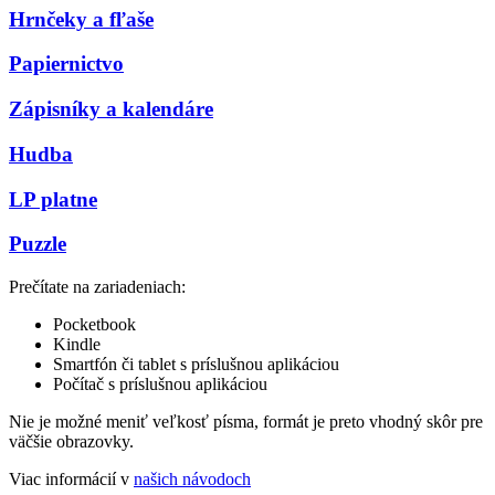
Hrnčeky a fľaše
Papiernictvo
Zápisníky a kalendáre
Hudba
LP platne
Puzzle
Prečítate na zariadeniach:
Pocketbook
Kindle
Smartfón či tablet s príslušnou aplikáciou
Počítač s príslušnou aplikáciou
Nie je možné meniť veľkosť písma, formát je preto vhodný skôr pre
väčšie obrazovky.
Viac informácií v
našich návodoch