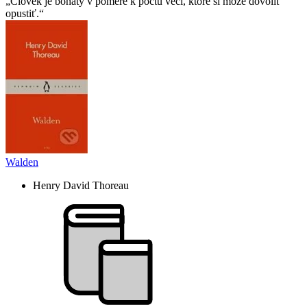
Človek je bohatý v pomere k počtu vecí, ktoré si môže dovoliť
opustiť.
Walden
Henry David Thoreau