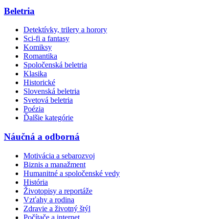
Beletria
Detektívky, trilery a horory
Sci-fi a fantasy
Komiksy
Romantika
Spoločenská beletria
Klasika
Historické
Slovenská beletria
Svetová beletria
Poézia
Ďalšie kategórie
Náučná a odborná
Motivácia a sebarozvoj
Biznis a manažment
Humanitné a spoločenské vedy
História
Životopisy a reportáže
Vzťahy a rodina
Zdravie a životný štýl
Počítače a internet