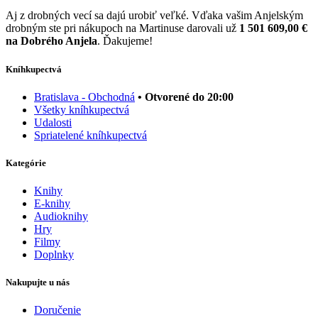
Aj z drobných vecí sa dajú urobiť veľké. Vďaka vašim Anjelským
drobným ste pri nákupoch na Martinuse darovali už
1 501 609,00 €
na Dobrého Anjela
. Ďakujeme!
Kníhkupectvá
Bratislava - Obchodná
• Otvorené do 20:00
Všetky kníhkupectvá
Udalosti
Spriatelené kníhkupectvá
Kategórie
Knihy
E-knihy
Audioknihy
Hry
Filmy
Doplnky
Nakupujte u nás
Doručenie