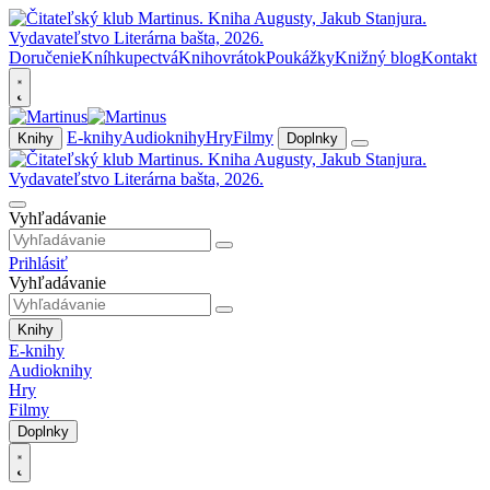
Doručenie
Kníhkupectvá
Knihovrátok
Poukážky
Knižný blog
Kontakt
E-knihy
Audioknihy
Hry
Filmy
Knihy
Doplnky
Vyhľadávanie
Prihlásiť
Vyhľadávanie
Knihy
E-knihy
Audioknihy
Hry
Filmy
Doplnky