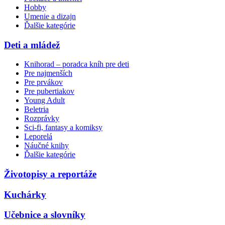
Hobby
Umenie a dizajn
Ďalšie kategórie
Deti a mládež
Knihorad – poradca kníh pre deti
Pre najmenších
Pre prvákov
Pre pubertiakov
Young Adult
Beletria
Rozprávky
Sci-fi, fantasy a komiksy
Leporelá
Náučné knihy
Ďalšie kategórie
Životopisy a reportáže
Kuchárky
Učebnice a slovníky