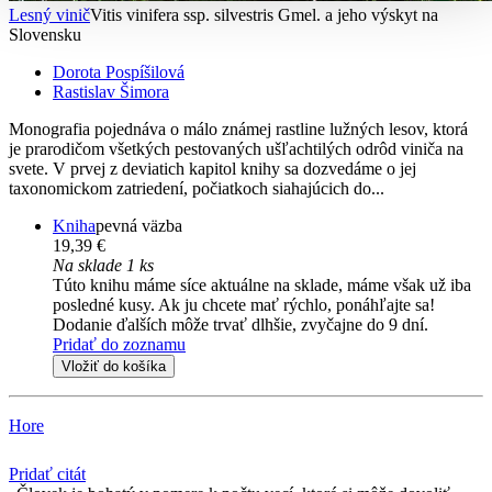
Lesný vinič
Vitis vinifera ssp. silvestris Gmel. a jeho výskyt na
Slovensku
Dorota Pospíšilová
Rastislav Šimora
Monografia pojednáva o málo známej rastline lužných lesov, ktorá
je prarodičom všetkých pestovaných ušľachtilých odrôd viniča na
svete. V prvej z deviatich kapitol knihy sa dozvedáme o jej
taxonomickom zatriedení, počiatkoch siahajúcich do...
Kniha
pevná väzba
19,39 €
Na sklade 1 ks
Túto knihu máme síce aktuálne na sklade, máme však už iba
posledné kusy. Ak ju chcete mať rýchlo, ponáhľajte sa!
Dodanie ďalších môže trvať dlhšie, zvyčajne do 9 dní.
Pridať do zoznamu
Vložiť do košíka
Hore
Pridať citát