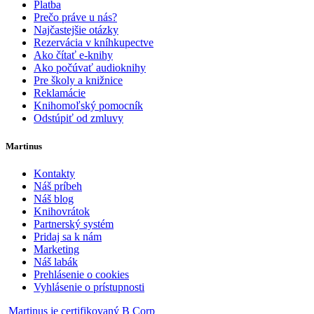
Platba
Prečo práve u nás?
Najčastejšie otázky
Rezervácia v kníhkupectve
Ako čítať e-knihy
Ako počúvať audioknihy
Pre školy a knižnice
Reklamácie
Knihomoľský pomocník
Odstúpiť od zmluvy
Martinus
Kontakty
Náš príbeh
Náš blog
Knihovrátok
Partnerský systém
Pridaj sa k nám
Marketing
Náš labák
Prehlásenie o cookies
Vyhlásenie o prístupnosti
Martinus je certifikovaný B Corp