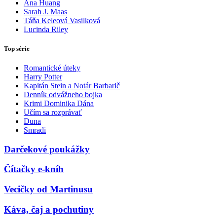
Ana Huang
Sarah J. Maas
Táňa Keleová Vasilková
Lucinda Riley
Top série
Romantické úteky
Harry Potter
Kapitán Stein a Notár Barbarič
Denník odvážneho bojka
Krimi Dominika Dána
Učím sa rozprávať
Duna
Smradi
Darčekové poukážky
Čítačky e-kníh
Vecičky od Martinusu
Káva, čaj a pochutiny