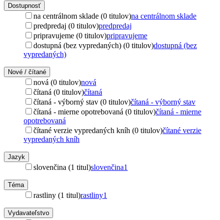
Dostupnosť
na centrálnom sklade (0 titulov)
na centrálnom sklade
predpredaj (0 titulov)
predpredaj
pripravujeme (0 titulov)
pripravujeme
dostupná (bez vypredaných) (0 titulov)
dostupná (bez
vypredaných)
Nové / čítané
nová (0 titulov)
nová
čítaná (0 titulov)
čítaná
čítaná - výborný stav (0 titulov)
čítaná - výborný stav
čítaná - mierne opotrebovaná (0 titulov)
čítaná - mierne
opotrebovaná
čítané verzie vypredaných kníh (0 titulov)
čítané verzie
vypredaných kníh
Jazyk
slovenčina (1 titul)
slovenčina
1
Téma
rastliny (1 titul)
rastliny
1
Vydavateľstvo