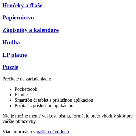
Hrnčeky a fľaše
Papiernictvo
Zápisníky a kalendáre
Hudba
LP platne
Puzzle
Prečítate na zariadeniach:
Pocketbook
Kindle
Smartfón či tablet s príslušnou aplikáciou
Počítač s príslušnou aplikáciou
Nie je možné meniť veľkosť písma, formát je preto vhodný skôr pre
väčšie obrazovky.
Viac informácií v
našich návodoch