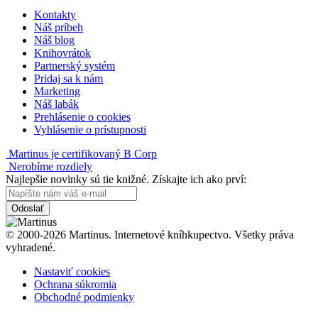
Kontakty
Náš príbeh
Náš blog
Knihovrátok
Partnerský systém
Pridaj sa k nám
Marketing
Náš labák
Prehlásenie o cookies
Vyhlásenie o prístupnosti
Martinus je certifikovaný B Corp
Nerobíme rozdiely
Najlepšie novinky sú tie knižné. Získajte ich ako prví:
Odoslať
© 2000-2026 Martinus. Internetové kníhkupectvo. Všetky práva
vyhradené.
Nastaviť cookies
Ochrana súkromia
Obchodné podmienky