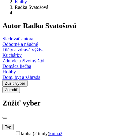
Knihy
Radka Svatošová
Autor Radka Svatošová
Sledovať autora
Odborné a náučné
Diéty a zdravá výživa
Kuchárky
Zdravie a životný štýl
Domáca liečba
Hobby
Dom, byt a záhrada
Zúžiť výber
Zoradiť
Zúžiť výber
Typ
kniha (2 tituly)
kniha
2