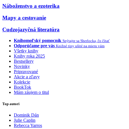
Náboženstvo a ezoterika
Mapy a cestovanie
Cudzojazyčná literatúra
Knihomoľský pomocník
Spýtajte sa Sherlocka, čo čítať
Odporúčame pre vás
Knižné tipy ušité na mieru vám
Všetky knihy
Knihy roka 2025
Bestsellery
Novinky
Pripravované
Akcie a zľavy
Kolekcie
BookTok
Mám záujem o titul
Top autori
Dominik Dán
Julie Caplin
Rebecca Yarros