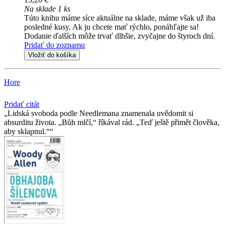
Na sklade 1 ks
Túto knihu máme síce aktuálne na sklade, máme však už iba
posledné kusy. Ak ju chcete mať rýchlo, ponáhľajte sa!
Dodanie ďalších môže trvať dlhšie, zvyčajne do štyroch dní.
Pridať do zoznamu
Vložiť do košíka
Hore
Pridať citát
Lidská svoboda podle Needlemana znamenala uvědomit si
absurditu života. „Bůh mlčí,“ říkával rád. „Teď ještě přimět člověka,
aby sklapnul.“