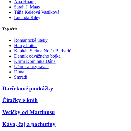
Ana Huang
Sarah J. Maas
Táňa Keleová Vasilková
Lucinda Riley
Top série
Romantické úteky
Harry Potter
Kapitán Stein a Notár Barbarič
Denník odvážneho bojka
Krimi Dominika Dána
Učím sa rozprávať
Duna
Smradi
Darčekové poukážky
Čítačky e-kníh
Vecičky od Martinusu
Káva, čaj a pochutiny