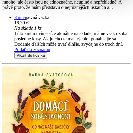
mnoho, ale často jsou nejednoznačné, neúplné a nepřehledné. A
právě proto, že mám představu o nejrůznějších úskalích a...
Kniha
pevná väzba
18,39 €
Na sklade 1 ks
Túto knihu máme síce aktuálne na sklade, máme však už iba
posledné kusy. Ak ju chcete mať rýchlo, ponáhľajte sa!
Dodanie ďalších môže trvať dlhšie, zvyčajne do troch dní.
Pridať do zoznamu
Vložiť do košíka