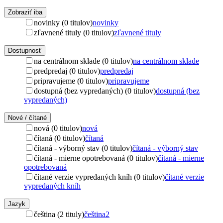
Zobraziť iba
novinky (0 titulov)
novinky
zľavnené tituly (0 titulov)
zľavnené tituly
Dostupnosť
na centrálnom sklade (0 titulov)
na centrálnom sklade
predpredaj (0 titulov)
predpredaj
pripravujeme (0 titulov)
pripravujeme
dostupná (bez vypredaných) (0 titulov)
dostupná (bez
vypredaných)
Nové / čítané
nová (0 titulov)
nová
čítaná (0 titulov)
čítaná
čítaná - výborný stav (0 titulov)
čítaná - výborný stav
čítaná - mierne opotrebovaná (0 titulov)
čítaná - mierne
opotrebovaná
čítané verzie vypredaných kníh (0 titulov)
čítané verzie
vypredaných kníh
Jazyk
čeština (2 tituly)
čeština
2