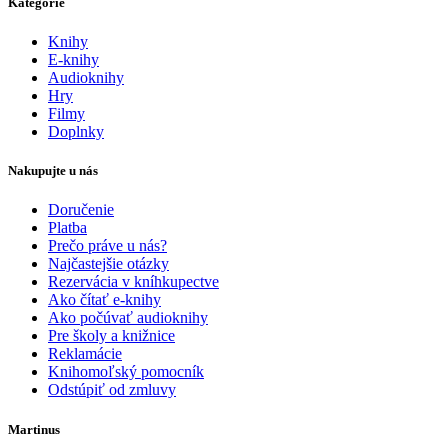
Kategórie
Knihy
E-knihy
Audioknihy
Hry
Filmy
Doplnky
Nakupujte u nás
Doručenie
Platba
Prečo práve u nás?
Najčastejšie otázky
Rezervácia v kníhkupectve
Ako čítať e-knihy
Ako počúvať audioknihy
Pre školy a knižnice
Reklamácie
Knihomoľský pomocník
Odstúpiť od zmluvy
Martinus