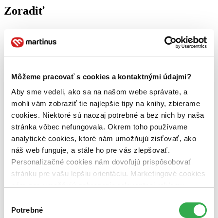
Zoradiť
Bestsellery
Top hodnotené
Novinky
Môžeme pracovať s cookies a kontaktnými údajmi?
Najdrahšie
Aby sme vedeli, ako sa na našom webe správate, a
Najlacnejšie
Najvyššia zľava
mohli vám zobraziť tie najlepšie tipy na knihy, zbierame
cookies. Niektoré sú naozaj potrebné a bez nich by naša
stránka vôbec nefungovala. Okrem toho používame
analytické cookies, ktoré nám umožňujú zisťovať, ako
náš web funguje, a stále ho pre vás zlepšovať.
Personalizačné cookies nám dovoľujú prispôsobovať
stránku pre vašu lepšiu orientáciu. Marketingové cookies
nám zas umožňujú zobrazenie relevantnej reklamy.
Niektoré údaje zdieľame aj s tretími stranami. Veľmi by
Výber
nám pomohlo, keby sme mohli používať všetky tieto
Potrebné
súhlasu