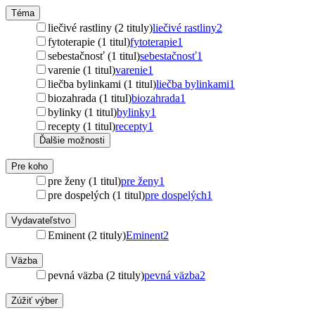
Téma
liečivé rastliny (2 tituly)
liečivé rastliny
2
fytoterapie (1 titul)
fytoterapie
1
sebestačnosť (1 titul)
sebestačnosť
1
varenie (1 titul)
varenie
1
liečba bylinkami (1 titul)
liečba bylinkami
1
biozahrada (1 titul)
biozahrada
1
bylinky (1 titul)
bylinky
1
recepty (1 titul)
recepty
1
Ďalšie možnosti
Pre koho
pre ženy (1 titul)
pre ženy
1
pre dospelých (1 titul)
pre dospelých
1
Vydavateľstvo
Eminent (2 tituly)
Eminent
2
Väzba
pevná väzba (2 tituly)
pevná väzba
2
Zúžiť výber