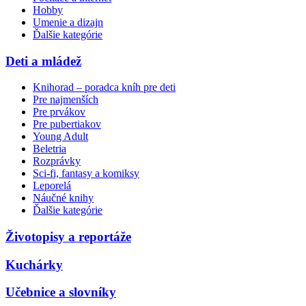
Hobby
Umenie a dizajn
Ďalšie kategórie
Deti a mládež
Knihorad – poradca kníh pre deti
Pre najmenších
Pre prvákov
Pre pubertiakov
Young Adult
Beletria
Rozprávky
Sci-fi, fantasy a komiksy
Leporelá
Náučné knihy
Ďalšie kategórie
Životopisy a reportáže
Kuchárky
Učebnice a slovníky