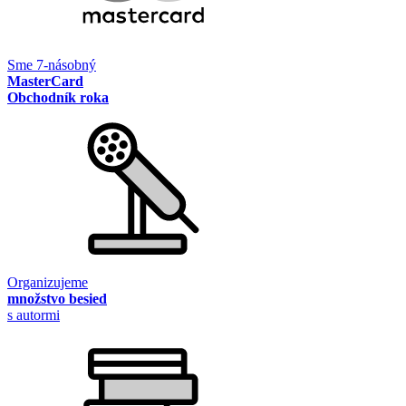
Sme 7-násobný
MasterCard
Obchodník roka
Organizujeme
množstvo besied
s autormi