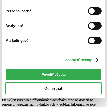
cookies. Ďakujeme!
Personalizačné
Analytické
Marketingové
Zobraziť detaily
Povoliť všetko
Bylinky od kořenů k plodům
CZ
Praktické bylinkaření od jara do zimy
Odmietnuť
Radka Svatošová
Při svých kurzech a přednáškách dostávám mnoho dotazů na
přípravu nejrůznějších bylinkových výrobků. Informací je sice