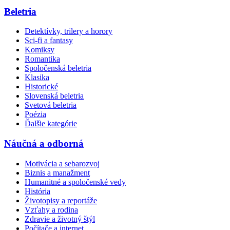
Beletria
Detektívky, trilery a horory
Sci-fi a fantasy
Komiksy
Romantika
Spoločenská beletria
Klasika
Historické
Slovenská beletria
Svetová beletria
Poézia
Ďalšie kategórie
Náučná a odborná
Motivácia a sebarozvoj
Biznis a manažment
Humanitné a spoločenské vedy
História
Životopisy a reportáže
Vzťahy a rodina
Zdravie a životný štýl
Počítače a internet