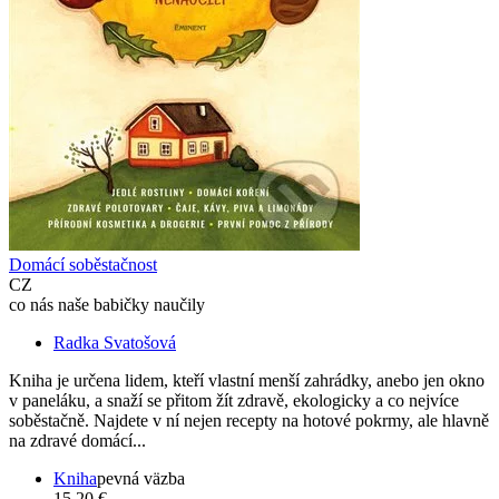
Domácí soběstačnost
CZ
co nás naše babičky naučily
Radka Svatošová
Kniha je určena lidem, kteří vlastní menší zahrádky, anebo jen okno
v paneláku, a snaží se přitom žít zdravě, ekologicky a co nejvíce
soběstačně. Najdete v ní nejen recepty na hotové pokrmy, ale hlavně
na zdravé domácí...
Kniha
pevná väzba
15,20 €