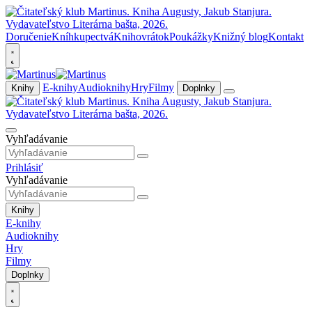
Doručenie
Kníhkupectvá
Knihovrátok
Poukážky
Knižný blog
Kontakt
E-knihy
Audioknihy
Hry
Filmy
Knihy
Doplnky
Vyhľadávanie
Prihlásiť
Vyhľadávanie
Knihy
E-knihy
Audioknihy
Hry
Filmy
Doplnky