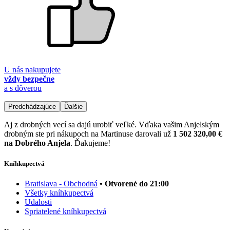
U nás nakupujete
vždy bezpečne
a s dôverou
Predchádzajúce
Ďalšie
Aj z drobných vecí sa dajú urobiť veľké. Vďaka vašim Anjelským
drobným ste pri nákupoch na Martinuse darovali už
1 502 320,00 €
na Dobrého Anjela
. Ďakujeme!
Kníhkupectvá
Bratislava - Obchodná
• Otvorené do 21:00
Všetky kníhkupectvá
Udalosti
Spriatelené kníhkupectvá