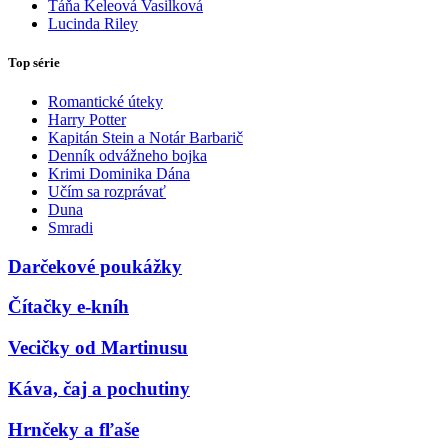
Táňa Keleová Vasilková
Lucinda Riley
Top série
Romantické úteky
Harry Potter
Kapitán Stein a Notár Barbarič
Denník odvážneho bojka
Krimi Dominika Dána
Učím sa rozprávať
Duna
Smradi
Darčekové poukážky
Čítačky e-kníh
Vecičky od Martinusu
Káva, čaj a pochutiny
Hrnčeky a fľaše