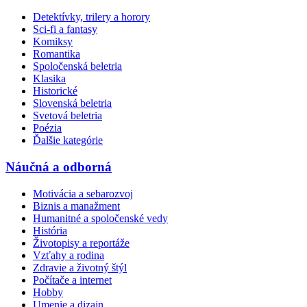
Detektívky, trilery a horory
Sci-fi a fantasy
Komiksy
Romantika
Spoločenská beletria
Klasika
Historické
Slovenská beletria
Svetová beletria
Poézia
Ďalšie kategórie
Náučná a odborná
Motivácia a sebarozvoj
Biznis a manažment
Humanitné a spoločenské vedy
História
Životopisy a reportáže
Vzťahy a rodina
Zdravie a životný štýl
Počítače a internet
Hobby
Umenie a dizajn