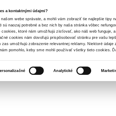
es a kontaktnými údajmi?
našom webe správate, a mohli vám zobraziť tie najlepšie tipy n
é sú naozaj potrebné a bez nich by naša stránka vôbec nefung
 cookies, ktoré nám umožňujú zisťovať, ako náš web funguje, a 
ačné cookies nám dovoľujú prispôsobovať stránku pre vašu lepši
zas umožňujú zobrazenie relevantnej reklamy. Niektoré údaje z
y nám pomohlo, keby sme mohli používať všetky tieto cookies. 
ersonalizačné
Analytické
Marketi