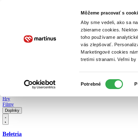
Doručenie
Kníhkupectvá
Knihovrátok
Poukážky
Knižný blog
Kontakt
Môžeme pracovať s cooki
Aby sme vedeli, ako sa na 
zbierame cookies. Niektor
E-knihy
Audioknihy
Hry
Filmy
Knihy
Doplnky
toho používame analytické
vás zlepšovať. Personaliz
Vyhľadávanie
Marketingové cookies nám 
tretími stranami. Veľmi b
Prihlásiť
Vyhľadávanie
Výber
Knihy
Potrebné
P
súhlasu
E-knihy
Audioknihy
Hry
Filmy
Doplnky
Beletria