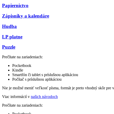
Papiernictvo
Zápisníky a kalendáre
Hudba
LP platne
Puzzle
Prečítate na zariadeniach:
Pocketbook
Kindle
Smartfón či tablet s príslušnou aplikáciou
Počítač s príslušnou aplikáciou
Nie je možné meniť veľkosť písma, formát je preto vhodný skôr pre 
Viac informácií v
našich návodoch
Prečítate na zariadeniach:
Pocketbook