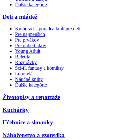
Ďalšie kategórie
Deti a mládež
Knihorad – poradca kníh pre deti
Pre najmenších
Pre prvákov
Pre pubertiakov
Young Adult
Beletria
Rozprávky
Sci-fi, fantasy a komiksy
Leporelá
Náučné knihy
Ďalšie kategórie
Životopisy a reportáže
Kuchárky
Učebnice a slovníky
Náboženstvo a ezoterika