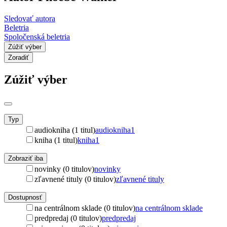
Sledovať autora
Beletria
Spoločenská beletria
Zúžiť výber
Zoradiť
Zúžiť výber
Typ
audiokniha (1 titul)
audiokniha
1
kniha (1 titul)
kniha
1
Zobraziť iba
novinky (0 titulov)
novinky
zľavnené tituly (0 titulov)
zľavnené tituly
Dostupnosť
na centrálnom sklade (0 titulov)
na centrálnom sklade
predpredaj (0 titulov)
predpredaj