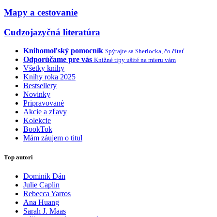
Mapy a cestovanie
Cudzojazyčná literatúra
Knihomoľský pomocník
Spýtajte sa Sherlocka, čo čítať
Odporúčame pre vás
Knižné tipy ušité na mieru vám
Všetky knihy
Knihy roka 2025
Bestsellery
Novinky
Pripravované
Akcie a zľavy
Kolekcie
BookTok
Mám záujem o titul
Top autori
Dominik Dán
Julie Caplin
Rebecca Yarros
Ana Huang
Sarah J. Maas