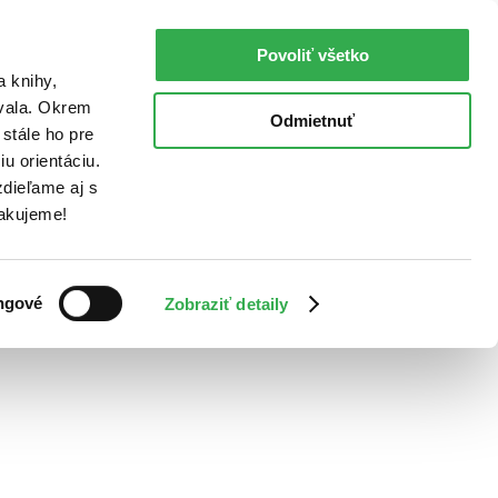
Povoliť všetko
a knihy,
ovala. Okrem
Odmietnuť
stále ho pre
u orientáciu.
dieľame aj s
Ďakujeme!
ngové
Zobraziť detaily