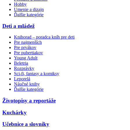
Hobby
Umenie a dizajn
Ďalšie kategórie
Deti a mládež
Knihorad – poradca kníh pre deti
Pre najmenších
Pre prvákov
Pre pubertiakov
Young Adult
Beletria
Rozprávky
Sci-fi, fantasy a komiksy
Leporelá
Náučné knihy
Ďalšie kategórie
Životopisy a reportáže
Kuchárky
Učebnice a slovníky