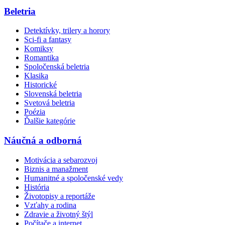
Beletria
Detektívky, trilery a horory
Sci-fi a fantasy
Komiksy
Romantika
Spoločenská beletria
Klasika
Historické
Slovenská beletria
Svetová beletria
Poézia
Ďalšie kategórie
Náučná a odborná
Motivácia a sebarozvoj
Biznis a manažment
Humanitné a spoločenské vedy
História
Životopisy a reportáže
Vzťahy a rodina
Zdravie a životný štýl
Počítače a internet