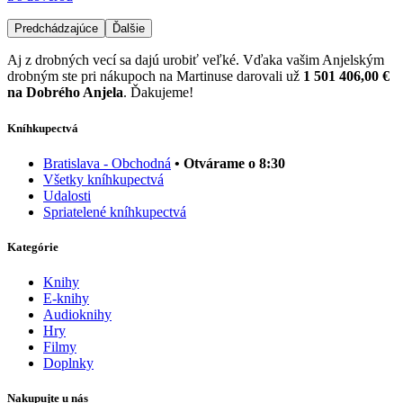
Predchádzajúce
Ďalšie
Aj z drobných vecí sa dajú urobiť veľké. Vďaka vašim Anjelským
drobným ste pri nákupoch na Martinuse darovali už
1 501 406,00 €
na Dobrého Anjela
. Ďakujeme!
Kníhkupectvá
Bratislava - Obchodná
• Otvárame o 8:30
Všetky kníhkupectvá
Udalosti
Spriatelené kníhkupectvá
Kategórie
Knihy
E-knihy
Audioknihy
Hry
Filmy
Doplnky
Nakupujte u nás