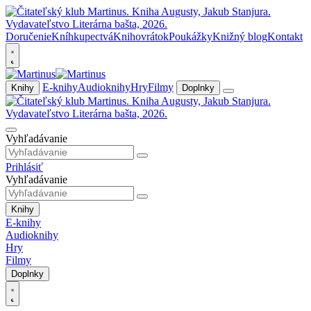
Doručenie
Kníhkupectvá
Knihovrátok
Poukážky
Knižný blog
Kontakt
E-knihy
Audioknihy
Hry
Filmy
Knihy
Doplnky
Vyhľadávanie
Prihlásiť
Vyhľadávanie
Knihy
E-knihy
Audioknihy
Hry
Filmy
Doplnky