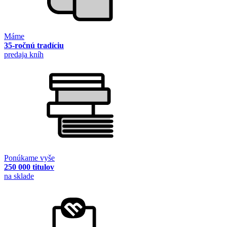
Máme
35-ročnú tradíciu
predaja kníh
Ponúkame vyše
250 000 titulov
na sklade