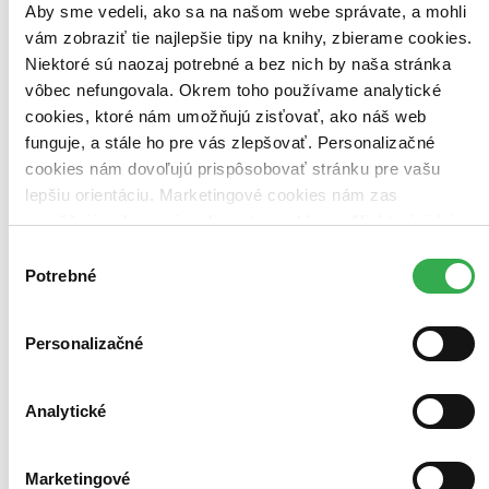
Aby sme vedeli, ako sa na našom webe správate, a mohli
vám zobraziť tie najlepšie tipy na knihy, zbierame cookies.
Niektoré sú naozaj potrebné a bez nich by naša stránka
vôbec nefungovala. Okrem toho používame analytické
cookies, ktoré nám umožňujú zisťovať, ako náš web
funguje, a stále ho pre vás zlepšovať. Personalizačné
cookies nám dovoľujú prispôsobovať stránku pre vašu
lepšiu orientáciu. Marketingové cookies nám zas
umožňujú zobrazenie relevantnej reklamy. Niektoré údaje
zdieľame aj s tretími stranami. Veľmi by nám pomohlo,
Výber
keby sme mohli používať všetky tieto cookies. Ďakujeme!
Potrebné
súhlasu
Personalizačné
Analytické
Marketingové