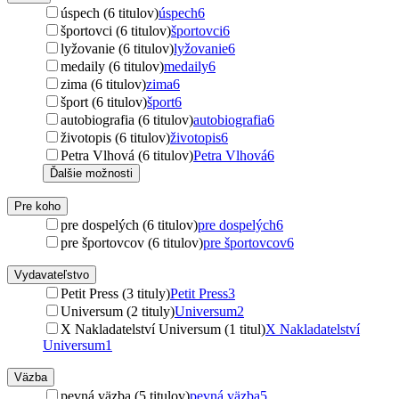
úspech (6 titulov)
úspech
6
športovci (6 titulov)
športovci
6
lyžovanie (6 titulov)
lyžovanie
6
medaily (6 titulov)
medaily
6
zima (6 titulov)
zima
6
šport (6 titulov)
šport
6
autobiografia (6 titulov)
autobiografia
6
životopis (6 titulov)
životopis
6
Petra Vlhová (6 titulov)
Petra Vlhová
6
Ďalšie možnosti
Pre koho
pre dospelých (6 titulov)
pre dospelých
6
pre športovcov (6 titulov)
pre športovcov
6
Vydavateľstvo
Petit Press (3 tituly)
Petit Press
3
Universum (2 tituly)
Universum
2
X Nakladatelství Universum (1 titul)
X Nakladatelství
Universum
1
Väzba
pevná väzba (5 titulov)
pevná väzba
5