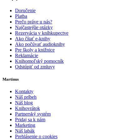
Doručenie
Platba
Prečo práve u nás?
Najčastejšie otázky
Rezervácia v kníhkupectve
Ako čítať e-knihy
Ako počúvať audioknihy
Pre školy a knižnice
Reklamácie
Knihomoľský pomocník
Odstúpiť od zmluvy
Martinus
Kontakty
Náš príbeh
Náš blog
Knihovrátok
Partnerský systém
Pridaj sa k nám
Marketing
Náš labák
Prehlásenie o cookies