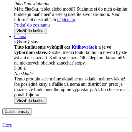
Ihneď na stiahnutie
Máte čítačku, tablet alebo mobil? Stiahnite si do nich e-knihu:
budete ju mať hneď a ešte aj ušetríte život stromom. Viac
informácii o e-knihách
nájdete tu
.
Pridať do zoznamu
Vložiť do košíka
Čítaná
výborný stav
Túto knihu sme vykúpili cez
Knihovrátok
a je vo
výbornom stave.
Rozdiel medzi touto knihou a novou by ste
asi ani nespoznali. Knihu sme označili nálepkou, ktorá môže
na niektorých obaloch zanechať stopy.
5,00 €
Na sklade
Tento produkt síce máme aktuálne na sklade, máme však už
iba posledné kusy a ďalšie už nemá ani distribútor, preto je
možné, že bude onedlho úplne vypredaný. Ak ho chcete mať,
ponáhľajte sa!
Vložiť do košíka
Ďalšie formáty
Hore