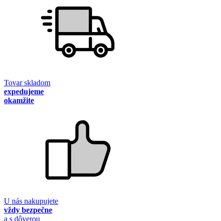
Tovar skladom
expedujeme
okamžite
U nás nakupujete
vždy bezpečne
a s dôverou