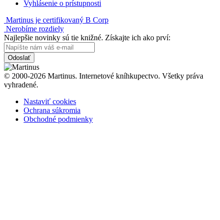
Vyhlásenie o prístupnosti
Martinus je certifikovaný B Corp
Nerobíme rozdiely
Najlepšie novinky sú tie knižné. Získajte ich ako prví:
Odoslať
© 2000-2026 Martinus. Internetové kníhkupectvo. Všetky práva
vyhradené.
Nastaviť cookies
Ochrana súkromia
Obchodné podmienky