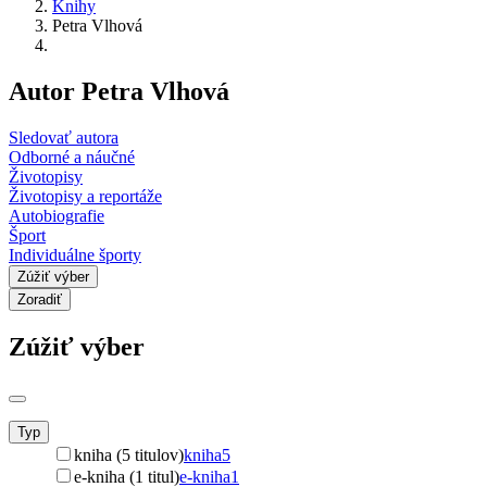
Knihy
Petra Vlhová
Autor Petra Vlhová
Sledovať autora
Odborné a náučné
Životopisy
Životopisy a reportáže
Autobiografie
Šport
Individuálne športy
Zúžiť výber
Zoradiť
Zúžiť výber
Typ
kniha (5 titulov)
kniha
5
e-kniha (1 titul)
e-kniha
1