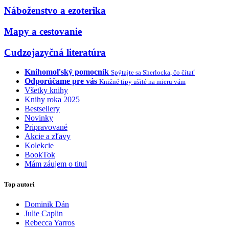
Náboženstvo a ezoterika
Mapy a cestovanie
Cudzojazyčná literatúra
Knihomoľský pomocník
Spýtajte sa Sherlocka, čo čítať
Odporúčame pre vás
Knižné tipy ušité na mieru vám
Všetky knihy
Knihy roka 2025
Bestsellery
Novinky
Pripravované
Akcie a zľavy
Kolekcie
BookTok
Mám záujem o titul
Top autori
Dominik Dán
Julie Caplin
Rebecca Yarros