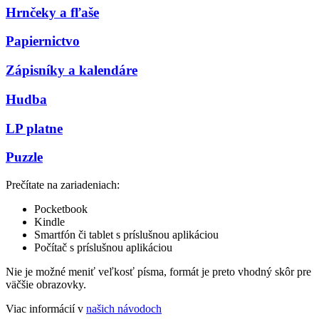
Hrnčeky a fľaše
Papiernictvo
Zápisníky a kalendáre
Hudba
LP platne
Puzzle
Prečítate na zariadeniach:
Pocketbook
Kindle
Smartfón či tablet s príslušnou aplikáciou
Počítač s príslušnou aplikáciou
Nie je možné meniť veľkosť písma, formát je preto vhodný skôr pre
väčšie obrazovky.
Viac informácií v
našich návodoch