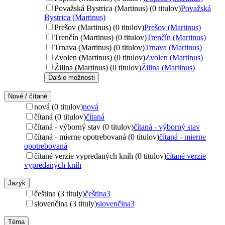
Považská Bystrica (Martinus) (0 titulov)
Považská
Bystrica (Martinus)
Prešov (Martinus) (0 titulov)
Prešov (Martinus)
Trenčín (Martinus) (0 titulov)
Trenčín (Martinus)
Trnava (Martinus) (0 titulov)
Trnava (Martinus)
Zvolen (Martinus) (0 titulov)
Zvolen (Martinus)
Žilina (Martinus) (0 titulov)
Žilina (Martinus)
Ďalšie možnosti
Nové / čítané
nová (0 titulov)
nová
čítaná (0 titulov)
čítaná
čítaná - výborný stav (0 titulov)
čítaná - výborný stav
čítaná - mierne opotrebovaná (0 titulov)
čítaná - mierne
opotrebovaná
čítané verzie vypredaných kníh (0 titulov)
čítané verzie
vypredaných kníh
Jazyk
čeština (3 tituly)
čeština
3
slovenčina (3 tituly)
slovenčina
3
Téma