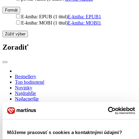
Formát
E-kniha: EPUB (1 titul)
E-kniha: EPUB
1
E-kniha: MOBI (1 titul)
E-kniha: MOBI
1
Zúžiť výber
Zoradiť
Bestsellery
Top hodnotené
Novinky
Najdrahšie
Najlacnejšie
Najvyššia zľava
Môžeme pracovať s cookies a kontaktnými údajmi?