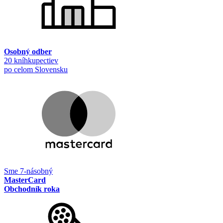
Osobný odber
20 kníhkupectiev
po celom Slovensku
Sme 7-násobný
MasterCard
Obchodník roka