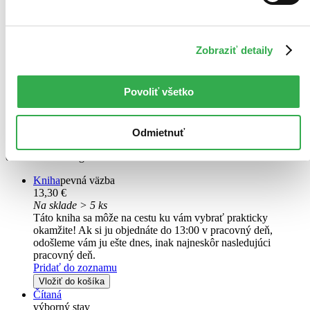
Zobraziť detaily
Petra
Moja cesta k veľkému glóbusu
Povoliť všetko
Juraj Berzedi
Petra Vlhová
Petra Vlhová a ľudia, ktorí stáli pri nej, opisujú cestu na lyžiarsky
Odmietnuť
vrchol. V súčasnosti najúspešnejšia slovenská športovkyňa vydáva
oficiálnu autobiografiu...
Kniha
pevná väzba
13,30 €
Na sklade > 5 ks
Táto kniha sa môže na cestu ku vám vybrať prakticky
okamžite! Ak si ju objednáte do 13:00 v pracovný deň,
odošleme vám ju ešte dnes, inak najneskôr nasledujúci
pracovný deň.
Pridať do zoznamu
Vložiť do košíka
Čítaná
výborný stav