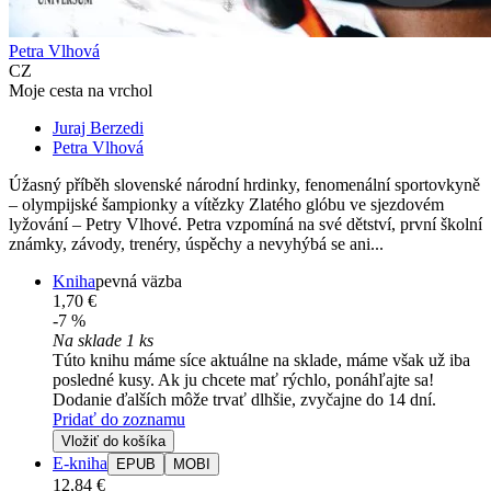
Petra Vlhová
CZ
Moje cesta na vrchol
Juraj Berzedi
Petra Vlhová
Úžasný příběh slovenské národní hrdinky, fenomenální sportovkyně
– olympijské šampionky a vítězky Zlatého glóbu ve sjezdovém
lyžování – Petry Vlhové. Petra vzpomíná na své dětství, první školní
známky, závody, trenéry, úspěchy a nevyhýbá se ani...
Kniha
pevná väzba
1,70 €
-7 %
Na sklade 1 ks
Túto knihu máme síce aktuálne na sklade, máme však už iba
posledné kusy. Ak ju chcete mať rýchlo, ponáhľajte sa!
Dodanie ďalších môže trvať dlhšie, zvyčajne do 14 dní.
Pridať do zoznamu
Vložiť do košíka
E-kniha
EPUB
MOBI
12,84 €