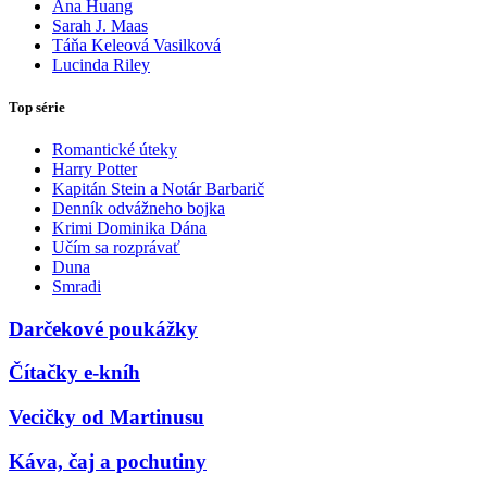
Ana Huang
Sarah J. Maas
Táňa Keleová Vasilková
Lucinda Riley
Top série
Romantické úteky
Harry Potter
Kapitán Stein a Notár Barbarič
Denník odvážneho bojka
Krimi Dominika Dána
Učím sa rozprávať
Duna
Smradi
Darčekové poukážky
Čítačky e-kníh
Vecičky od Martinusu
Káva, čaj a pochutiny