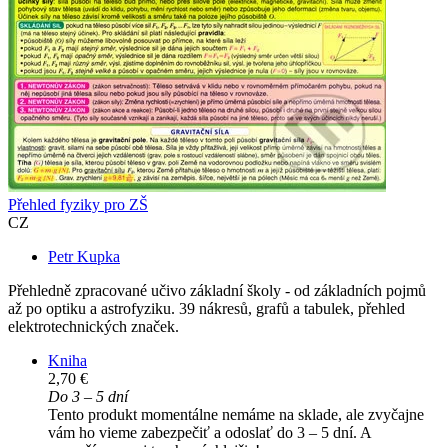
Přehled fyziky pro ZŠ
CZ
Petr Kupka
Přehledně zpracované učivo základní školy - od základních pojmů
až po optiku a astrofyziku. 39 nákresů, grafů a tabulek, přehled
elektrotechnických značek.
Kniha
2,70 €
Do 3 – 5 dní
Tento produkt momentálne nemáme na sklade, ale zvyčajne
vám ho vieme zabezpečiť a odoslať do 3 – 5 dní. A