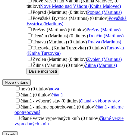
Nové Mesto nad Váhom (Kniha Malovec) (0
titulov)
Nové Mesto nad Váhom (Kniha Malovec)
Poprad (Martinus) (0 titulov)
Poprad (Martinus)
Považská Bystrica (Martinus) (0 titulov)
Považská
Bystrica (Martinus)
Prešov (Martinus) (0 titulov)
Prešov (Martinus)
Trenčín (Martinus) (0 titulov)
Trenčín (Martinus)
Trnava (Martinus) (0 titulov)
Trnava (Martinus)
Turzovka (Kniha Turzovka) (0 titulov)
Turzovka
(Kniha Turzovka)
Zvolen (Martinus) (0 titulov)
Zvolen (Martinus)
Žilina (Martinus) (0 titulov)
Žilina (Martinus)
Ďalšie možnosti
Nové / čítané
nová (0 titulov)
nová
čítaná (0 titulov)
čítaná
čítaná - výborný stav (0 titulov)
čítaná - výborný stav
čítaná - mierne opotrebovaná (0 titulov)
čítaná - mierne
opotrebovaná
čítané verzie vypredaných kníh (0 titulov)
čítané verzie
vypredaných kníh
Jazyk