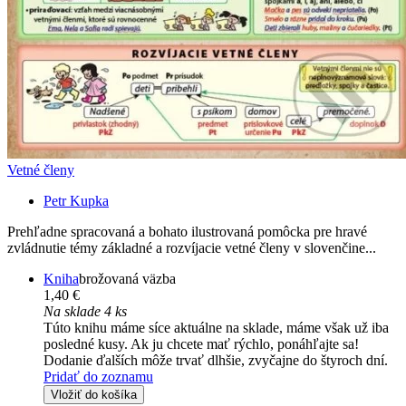
Vetné členy
Petr Kupka
Prehľadne spracovaná a bohato ilustrovaná pomôcka pre hravé
zvládnutie témy základné a rozvíjacie vetné členy v slovenčine...
Kniha
brožovaná väzba
1,40 €
Na sklade 4 ks
Túto knihu máme síce aktuálne na sklade, máme však už iba
posledné kusy. Ak ju chcete mať rýchlo, ponáhľajte sa!
Dodanie ďalších môže trvať dlhšie, zvyčajne do štyroch dní.
Pridať do zoznamu
Vložiť do košíka