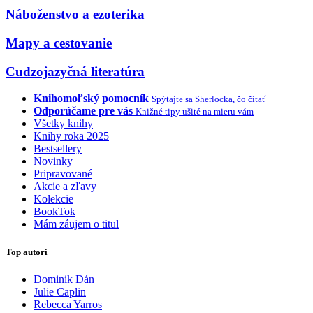
Náboženstvo a ezoterika
Mapy a cestovanie
Cudzojazyčná literatúra
Knihomoľský pomocník
Spýtajte sa Sherlocka, čo čítať
Odporúčame pre vás
Knižné tipy ušité na mieru vám
Všetky knihy
Knihy roka 2025
Bestsellery
Novinky
Pripravované
Akcie a zľavy
Kolekcie
BookTok
Mám záujem o titul
Top autori
Dominik Dán
Julie Caplin
Rebecca Yarros