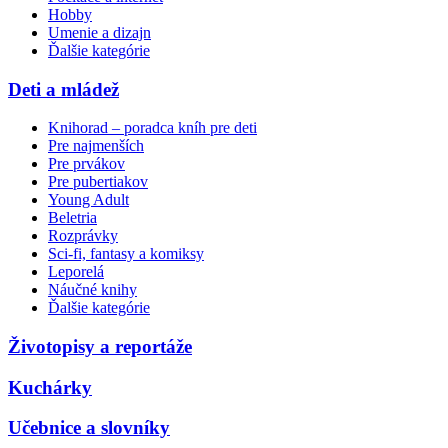
Hobby
Umenie a dizajn
Ďalšie kategórie
Deti a mládež
Knihorad – poradca kníh pre deti
Pre najmenších
Pre prvákov
Pre pubertiakov
Young Adult
Beletria
Rozprávky
Sci-fi, fantasy a komiksy
Leporelá
Náučné knihy
Ďalšie kategórie
Životopisy a reportáže
Kuchárky
Učebnice a slovníky