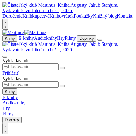
Doručenie
Kníhkupectvá
Knihovrátok
Poukážky
Knižný blog
Kontakt
E-knihy
Audioknihy
Hry
Filmy
Knihy
Doplnky
Vyhľadávanie
Prihlásiť
Vyhľadávanie
Knihy
E-knihy
Audioknihy
Hry
Filmy
Doplnky