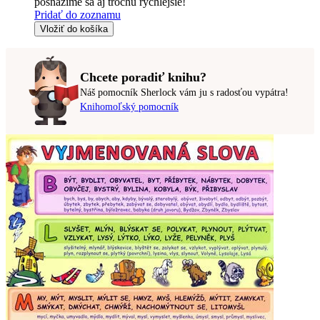
posnažíme sa aj trochu rýchlejšie!
Pridať do zoznamu
Vložiť do košíka
Chcete poradiť knihu?
Náš pomocník Sherlock vám ju s radosťou vypátra!
Knihomoľský pomocník