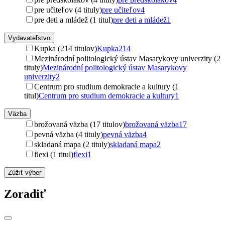
pre učiteľov (4 tituly)
pre učiteľov
4
pre deti a mládež (1 titul)
pre deti a mládež
1
Vydavateľstvo
Kupka (214 titulov)
Kupka
214
Mezinárodní politologický ústav Masarykovy univerzity (2
tituly)
Mezinárodní politologický ústav Masarykovy
univerzity
2
Centrum pro studium demokracie a kultury (1
titul)
Centrum pro studium demokracie a kultury
1
Väzba
brožovaná väzba (17 titulov)
brožovaná väzba
17
pevná väzba (4 tituly)
pevná väzba
4
skladaná mapa (2 tituly)
skladaná mapa
2
flexi (1 titul)
flexi
1
Zúžiť výber
Zoradiť