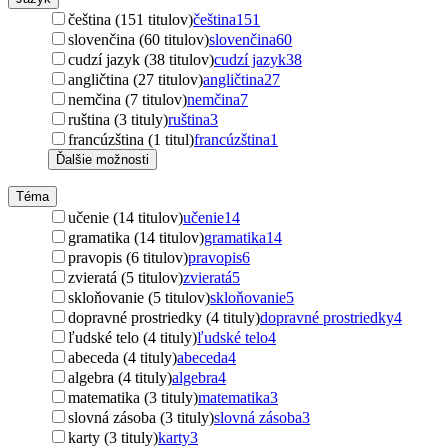
čeština (151 titulov)
čeština
151
slovenčina (60 titulov)
slovenčina
60
cudzí jazyk (38 titulov)
cudzí jazyk
38
angličtina (27 titulov)
angličtina
27
nemčina (7 titulov)
nemčina
7
ruština (3 tituly)
ruština
3
francúzština (1 titul)
francúzština
1
Ďalšie možnosti
Téma
učenie (14 titulov)
učenie
14
gramatika (14 titulov)
gramatika
14
pravopis (6 titulov)
pravopis
6
zvieratá (5 titulov)
zvieratá
5
skloňovanie (5 titulov)
skloňovanie
5
dopravné prostriedky (4 tituly)
dopravné prostriedky
4
ľudské telo (4 tituly)
ľudské telo
4
abeceda (4 tituly)
abeceda
4
algebra (4 tituly)
algebra
4
matematika (3 tituly)
matematika
3
slovná zásoba (3 tituly)
slovná zásoba
3
karty (3 tituly)
karty
3