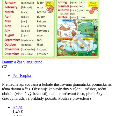
Datum a čas v angličtině
CZ
Petr Kupka
Přehledně zpracovaná a bohatě ilustrovaná gramatická pomůcka na
téma datum a čas. Obsahuje kapitoly dny v týdnu, měsíce, roční
období (včetně výslovnosti), datum, určování času, předložky s
časovými údaji a příklady použití. Poutavé provedení s...
Kniha
1,40 €