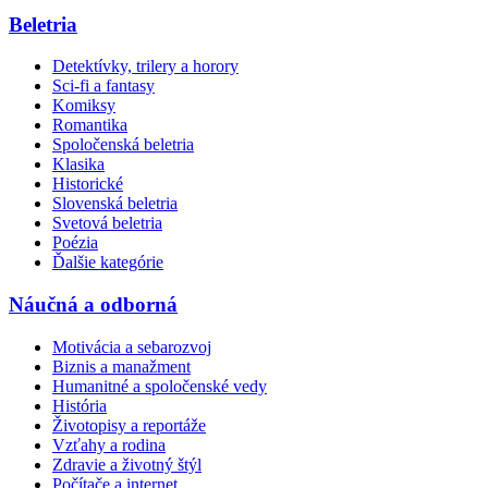
Beletria
Detektívky, trilery a horory
Sci-fi a fantasy
Komiksy
Romantika
Spoločenská beletria
Klasika
Historické
Slovenská beletria
Svetová beletria
Poézia
Ďalšie kategórie
Náučná a odborná
Motivácia a sebarozvoj
Biznis a manažment
Humanitné a spoločenské vedy
História
Životopisy a reportáže
Vzťahy a rodina
Zdravie a životný štýl
Počítače a internet