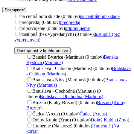
Dostupnosť
na centrálnom sklade (0 titulov)
na centrálnom sklade
predpredaj (0 titulov)
predpredaj
pripravujeme (0 titulov)
pripravujeme
dostupná (bez vypredaných) (0 titulov)
dostupná (bez
vypredaných)
Dostupnosť v kníhkupectve
Banská Bystrica (Martinus) (0 titulov)
Banská
Bystrica (Martinus)
Bratislava - Cubicon (Martinus) (0 titulov)
Bratislava
- Cubicon (Martinus)
Bratislava - Nivy (Martinus) (0 titulov)
Bratislava -
Nivy (Martinus)
Bratislava - Obchodná (Martinus) (0
titulov)
Bratislava - Obchodná (Martinus)
Brezno (Knihy Brezno) (0 titulov)
Brezno (Knihy
Brezno)
Čadca (Arcus) (0 titulov)
Čadca (Arcus)
Dolný Kubín (Zrno) (0 titulov)
Dolný Kubín (Zrno)
Humenné (Na korze) (0 titulov)
Humenné (Na
korze)