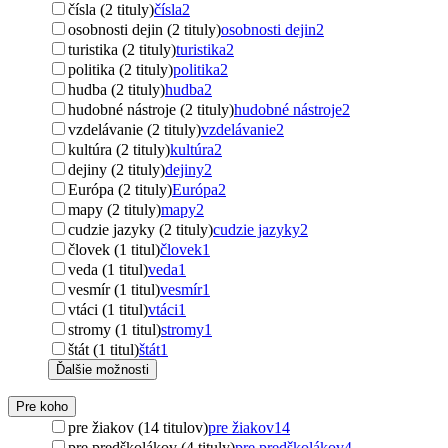
čísla (2 tituly)
čísla
2
osobnosti dejin (2 tituly)
osobnosti dejin
2
turistika (2 tituly)
turistika
2
politika (2 tituly)
politika
2
hudba (2 tituly)
hudba
2
hudobné nástroje (2 tituly)
hudobné nástroje
2
vzdelávanie (2 tituly)
vzdelávanie
2
kultúra (2 tituly)
kultúra
2
dejiny (2 tituly)
dejiny
2
Európa (2 tituly)
Európa
2
mapy (2 tituly)
mapy
2
cudzie jazyky (2 tituly)
cudzie jazyky
2
človek (1 titul)
človek
1
veda (1 titul)
veda
1
vesmír (1 titul)
vesmír
1
vtáci (1 titul)
vtáci
1
stromy (1 titul)
stromy
1
štát (1 titul)
štát
1
Ďalšie možnosti
Pre koho
pre žiakov (14 titulov)
pre žiakov
14
pre predškolákov (4 tituly)
pre predškolákov
4