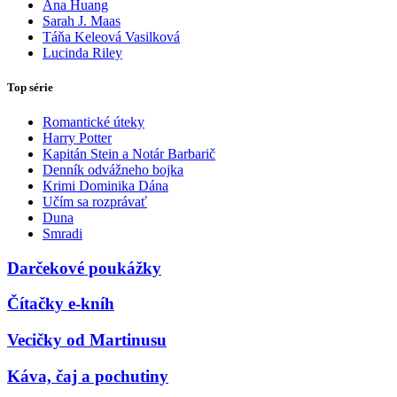
Ana Huang
Sarah J. Maas
Táňa Keleová Vasilková
Lucinda Riley
Top série
Romantické úteky
Harry Potter
Kapitán Stein a Notár Barbarič
Denník odvážneho bojka
Krimi Dominika Dána
Učím sa rozprávať
Duna
Smradi
Darčekové poukážky
Čítačky e-kníh
Vecičky od Martinusu
Káva, čaj a pochutiny