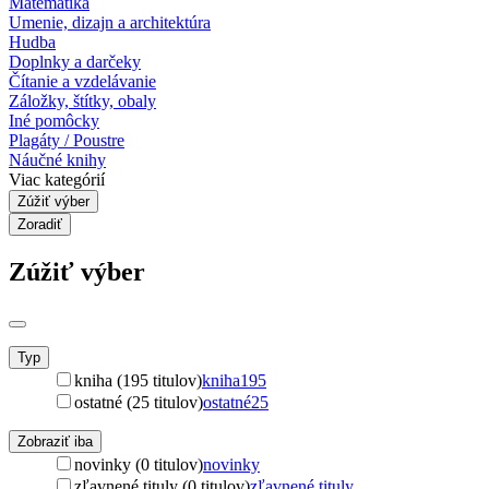
Matematika
Umenie, dizajn a architektúra
Hudba
Doplnky a darčeky
Čítanie a vzdelávanie
Záložky, štítky, obaly
Iné pomôcky
Plagáty / Poustre
Náučné knihy
Viac kategórií
Zúžiť výber
Zoradiť
Zúžiť výber
Typ
kniha (195 titulov)
kniha
195
ostatné (25 titulov)
ostatné
25
Zobraziť iba
novinky (0 titulov)
novinky
zľavnené tituly (0 titulov)
zľavnené tituly