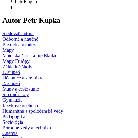
Petr Kupka
Autor Petr Kupka
Sledovať autora
Odborné a náučné
Pre deti a mládež
Mapy
Materská škola a predškoláci
Mapy Európy
Základné školy
1. stupeň
Učebnice a slovníky
2. stupeň
Mapy a cestovanie
Stredné školy
Gymnázia
Jazykové učebnice
Humanitné a spoločenské vedy
Pedagogika
Sociológia
Prírodné vedy a technika
Chémia