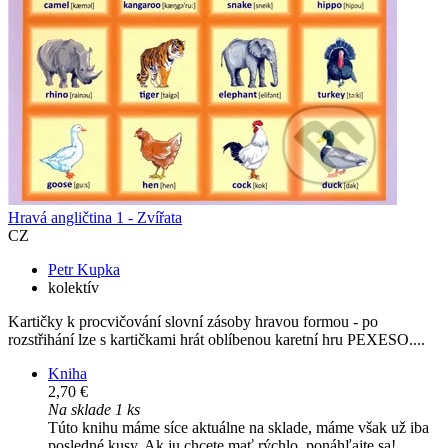
Hravá angličtina 1 - Zvířata
CZ
Petr Kupka
kolektív
Kartičky k procvičování slovní zásoby hravou formou - po
rozstřihání lze s kartičkami hrát oblíbenou karetní hru PEXESO....
Kniha
2,70 €
Na sklade 1 ks
Túto knihu máme síce aktuálne na sklade, máme však už iba
posledné kusy. Ak ju chcete mať rýchlo, ponáhľajte sa!