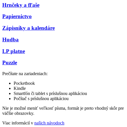
Hrnčeky a fľaše
Papiernictvo
Zápisníky a kalendáre
Hudba
LP platne
Puzzle
Prečítate na zariadeniach:
Pocketbook
Kindle
Smartfón či tablet s príslušnou aplikáciou
Počítač s príslušnou aplikáciou
Nie je možné meniť veľkosť písma, formát je preto vhodný skôr pre
väčšie obrazovky.
Viac informácií v
našich návodoch