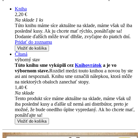
Kniha
2,20 €
Na sklade 1 ks
Túto knihu máme síce aktuálne na sklade, máme však už iba
posledné kusy. Ak ju chcete mať rýchlo, ponáhľajte sa!
Dodanie ďalších môže trvať dlhšie, zvyčajne do piatich dní.
Pridať do zoznamu
Vložiť do košíka
Čítaná
výborný stav
Túto knihu sme vykúpili cez
Knihovrátok
a je vo
výbornom stave.
Rozdiel medzi touto knihou a novou by ste
asi ani nespoznali. Knihu sme označili nálepkou, ktorá môže
na niektorých obaloch zanechať stopy.
1,40 €
Na sklade
Tento produkt síce máme aktuálne na sklade, máme však už
iba posledné kusy a ďalšie už nemá ani distribútor, preto je
možné, že bude onedlho úplne vypredaný. Ak ho chcete mať,
ponáhľajte sa!
Vložiť do košíka