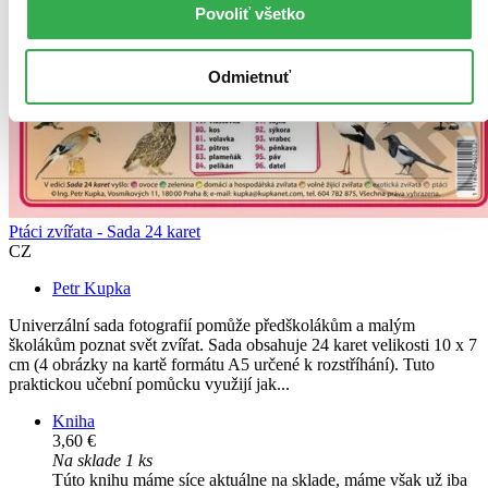
Povoliť všetko
Odmietnuť
Ptáci zvířata - Sada 24 karet
CZ
Petr Kupka
Univerzální sada fotografií pomůže předškolákům a malým
školákům poznat svět zvířat. Sada obsahuje 24 karet velikosti 10 x 7
cm (4 obrázky na kartě formátu A5 určené k rozstříhání). Tuto
praktickou učební pomůcku využijí jak...
Kniha
3,60 €
Na sklade 1 ks
Túto knihu máme síce aktuálne na sklade, máme však už iba