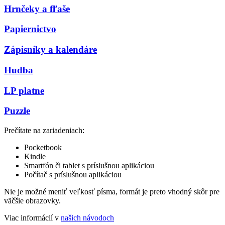
Hrnčeky a fľaše
Papiernictvo
Zápisníky a kalendáre
Hudba
LP platne
Puzzle
Prečítate na zariadeniach:
Pocketbook
Kindle
Smartfón či tablet s príslušnou aplikáciou
Počítač s príslušnou aplikáciou
Nie je možné meniť veľkosť písma, formát je preto vhodný skôr pre
väčšie obrazovky.
Viac informácií v
našich návodoch