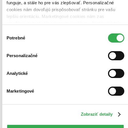
funguje, a stále ho pre vás zlepšovať. Personalizačné
cookies nám dovoľujú prispôsobovať stránku pre vašu
lepšiu orientáciu. Marketingové cookies nám zas
umožňujú zobrazenie relevantnej reklamy. Niektoré údaje
zdieľame aj s tretími stranami. Veľmi by nám pomohlo,
Výber
keby sme mohli používať všetky tieto cookies. Ďakujeme!
Potrebné
súhlasu
Personalizačné
Analytické
Marketingové
Zobraziť detaily