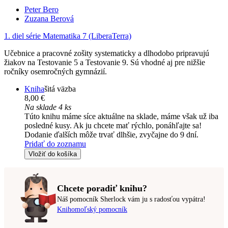
Peter Bero
Zuzana Berová
1. diel série
Matematika 7 (LiberaTerra)
Učebnice a pracovné zošity systematicky a dlhodobo pripravujú
žiakov na Testovanie 5 a Testovanie 9. Sú vhodné aj pre nižšie
ročníky osemročných gymnázií.
Kniha
šitá väzba
8,00 €
Na sklade 4 ks
Túto knihu máme síce aktuálne na sklade, máme však už iba
posledné kusy. Ak ju chcete mať rýchlo, ponáhľajte sa!
Dodanie ďalších môže trvať dlhšie, zvyčajne do 9 dní.
Pridať do zoznamu
Vložiť do košíka
Chcete poradiť knihu?
Náš pomocník Sherlock vám ju s radosťou vypátra!
Knihomoľský pomocník