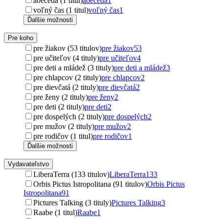
abeceda (1 titul)
abeceda
1
voľný čas (1 titul)
voľný čas
1
Ďalšie možnosti
Pre koho
pre žiakov (53 titulov)
pre žiakov
53
pre učiteľov (4 tituly)
pre učiteľov
4
pre deti a mládež (3 tituly)
pre deti a mládež
3
pre chlapcov (2 tituly)
pre chlapcov
2
pre dievčatá (2 tituly)
pre dievčatá
2
pre ženy (2 tituly)
pre ženy
2
pre deti (2 tituly)
pre deti
2
pre dospelých (2 tituly)
pre dospelých
2
pre mužov (2 tituly)
pre mužov
2
pre rodičov (1 titul)
pre rodičov
1
Ďalšie možnosti
Vydavateľstvo
LiberaTerra (133 titulov)
LiberaTerra
133
Orbis Pictus Istropolitana (91 titulov)
Orbis Pictus
Istropolitana
91
Pictures Talking (3 tituly)
Pictures Talking
3
Raabe (1 titul)
Raabe
1