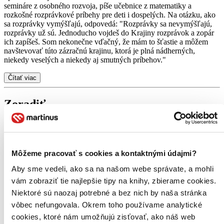
semináre z osobného rozvoja, píše učebnice z matematiky a
rozkošné rozprávkové príbehy pre deti i dospelých. Na otázku, ako
sa rozprávky vymýšľajú, odpovedá: "Rozprávky sa nevymýšľajú,
rozprávky už sú. Jednoducho vojdeš do Krajiny rozprávok a zopár
ich zapíšeš. Som nekonečne vďačný, že mám to šťastie a môžem
navštevovať túto zázračnú krajinu, ktorá je plná nádherných,
niekedy veselých a niekedy aj smutných príbehov."
Čítať viac
Zoradiť
Bestsellery
Môžeme pracovať s cookies a kontaktnými údajmi?
Top hodnotené
Aby sme vedeli, ako sa na našom webe správate, a mohli
Novinky
Najdrahšie
vám zobraziť tie najlepšie tipy na knihy, zbierame cookies.
Najlacnejšie
Niektoré sú naozaj potrebné a bez nich by naša stránka
Najvyššia zľava
vôbec nefungovala. Okrem toho používame analytické
230 produktov
cookies, ktoré nám umožňujú zisťovať, ako náš web