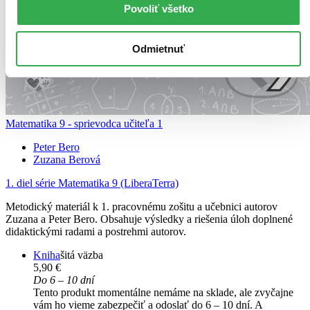
Povoliť všetko
Odmietnuť
Matematika 9 - sprievodca učiteľa 1
Peter Bero
Zuzana Berová
1. diel série
Matematika 9 (LiberaTerra)
Metodický materiál k 1. pracovnému zošitu a učebnici autorov
Zuzana a Peter Bero. Obsahuje výsledky a riešenia úloh doplnené
didaktickými radami a postrehmi autorov.
Kniha
šitá väzba
5,90 €
Do 6 – 10 dní
Tento produkt momentálne nemáme na sklade, ale zvyčajne
vám ho vieme zabezpečiť a odoslať do 6 – 10 dní. A