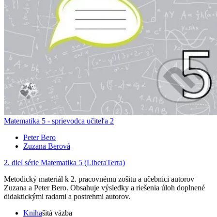
Matematika 5 - sprievodca učiteľa 2
Peter Bero
Zuzana Berová
2. diel série
Matematika 5 (LiberaTerra)
Metodický materiál k 2. pracovnému zošitu a učebnici autorov
Zuzana a Peter Bero. Obsahuje výsledky a riešenia úloh doplnené
didaktickými radami a postrehmi autorov.
Kniha
šitá väzba