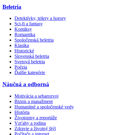
Beletria
Detektívky, trilery a horory
Sci-fi a fantasy
Komiksy
Romantika
Spoločenská beletria
Klasika
Historické
Slovenská beletria
Svetová beletria
Poézia
Ďalšie kategórie
Náučná a odborná
Motivácia a sebarozvoj
Biznis a manažment
Humanitné a spoločenské vedy
História
Životopisy a reportáže
Vzťahy a rodina
Zdravie a životný štýl
Počítače a internet