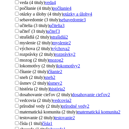
veda (4 tituly)
veda
4
počítanie (4 tituly)
počítanie
4
otázky a úlohy (4 tituly)
otázky a úlohy
4
sebavedomie (3 tituly)
sebavedomie
3
učitelia (3 tituly)
učitelia
3
učiteľ (3 tituly)
učiteľ
3
strašidlá (2 tituly)
strašidlá
2
myslenie (2 tituly)
myslenie
2
výchova (2 tituly)
výchova
2
rozprávky (2 tituly)
rozprávky
2
mozog (2 tituly)
mozog
2
lokomotívy (2 tituly)
lokomotívy
2
čítanie (2 tituly)
čítanie
2
sneh (2 tituly)
sneh
2
úsmev (2 tituly)
úsmev
2
história (2 tituly)
história
2
dosahovanie cieľov (2 tituly)
dosahovanie cieľov
2
vedcovia (2 tituly)
vedcovia
2
prírodné vedy (2 tituly)
prírodné vedy
2
matematická komunita (2 tituly)
matematická komunita
2
testovanie (2 tituly)
testovanie
2
čísla (1 titul)
čísla
1