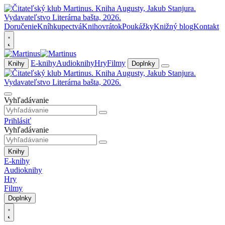
Doručenie
Kníhkupectvá
Knihovrátok
Poukážky
Knižný blog
Kontakt
E-knihy
Audioknihy
Hry
Filmy
Knihy
Doplnky
Vyhľadávanie
Prihlásiť
Vyhľadávanie
Knihy
E-knihy
Audioknihy
Hry
Filmy
Doplnky