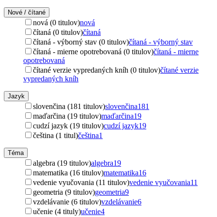
Nové / čítané
nová (0 titulov)
nová
čítaná (0 titulov)
čítaná
čítaná - výborný stav (0 titulov)
čítaná - výborný stav
čítaná - mierne opotrebovaná (0 titulov)
čítaná - mierne
opotrebovaná
čítané verzie vypredaných kníh (0 titulov)
čítané verzie
vypredaných kníh
Jazyk
slovenčina (181 titulov)
slovenčina
181
maďarčina (19 titulov)
maďarčina
19
cudzí jazyk (19 titulov)
cudzí jazyk
19
čeština (1 titul)
čeština
1
Téma
algebra (19 titulov)
algebra
19
matematika (16 titulov)
matematika
16
vedenie vyučovania (11 titulov)
vedenie vyučovania
11
geometria (9 titulov)
geometria
9
vzdelávanie (6 titulov)
vzdelávanie
6
učenie (4 tituly)
učenie
4