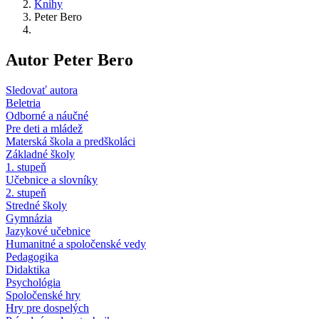
Knihy
Peter Bero
Autor Peter Bero
Sledovať autora
Beletria
Odborné a náučné
Pre deti a mládež
Materská škola a predškoláci
Základné školy
1. stupeň
Učebnice a slovníky
2. stupeň
Stredné školy
Gymnázia
Jazykové učebnice
Humanitné a spoločenské vedy
Pedagogika
Didaktika
Psychológia
Spoločenské hry
Hry pre dospelých