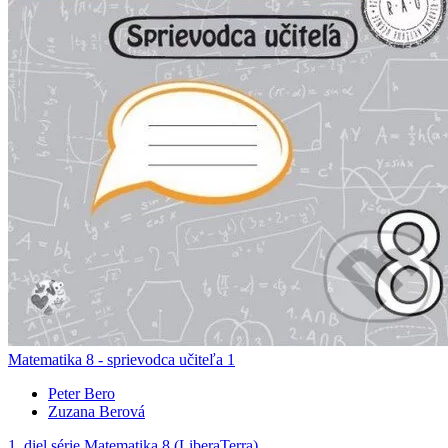
Matematika 8 - sprievodca učiteľa 1
Peter Bero
Zuzana Berová
1. diel série
Matematika 8 (LiberaTerra)