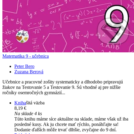
Matematika 9 - učebnica
Peter Bero
Zuzana Berová
Učebnice a pracovné zošity systematicky a dlhodobo pripravujú
žiakov na Testovanie 5 a Testovanie 9. Sú vhodné aj pre nižšie
ročníky osemročných gymnázií...
Kniha
šitá väzba
8,19 €
Na sklade 4 ks
Túto knihu máme síce aktuálne na sklade, máme však už iba
posledné kusy. Ak ju chcete mať rýchlo, ponáhľajte sa!
Dodanie ďalších môže trvať dlhšie, zvyčajne do 9 dní.