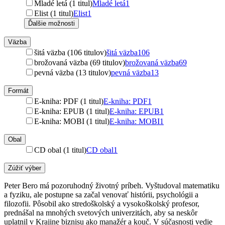
Mladé letá (1 titul)
Mladé letá
1
Elist (1 titul)
Elist
1
Ďalšie možnosti
Väzba
šitá väzba (106 titulov)
šitá väzba
106
brožovaná väzba (69 titulov)
brožovaná väzba
69
pevná väzba (13 titulov)
pevná väzba
13
Formát
E-kniha: PDF (1 titul)
E-kniha: PDF
1
E-kniha: EPUB (1 titul)
E-kniha: EPUB
1
E-kniha: MOBI (1 titul)
E-kniha: MOBI
1
Obal
CD obal (1 titul)
CD obal
1
Zúžiť výber
Peter Bero má pozoruhodný životný príbeh. Vyštudoval matematiku
a fyziku, ale postupne sa začal venovať histórii, psychológii a
filozofii. Pôsobil ako stredoškolský a vysokoškolský profesor,
prednášal na mnohých svetových univerzitách, aby sa neskôr
uplatnil v Krajine biznisu ako manažér a kouč. V súčasnosti vedie