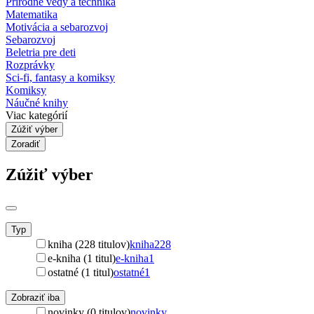
Prírodné vedy a technika
Matematika
Motivácia a sebarozvoj
Sebarozvoj
Beletria pre deti
Rozprávky
Sci-fi, fantasy a komiksy
Komiksy
Náučné knihy
Viac kategórií
Zúžiť výber
Zoradiť
Zúžiť výber
Typ
kniha (228 titulov)
kniha
228
e-kniha (1 titul)
e-kniha
1
ostatné (1 titul)
ostatné
1
Zobraziť iba
novinky (0 titulov)
novinky