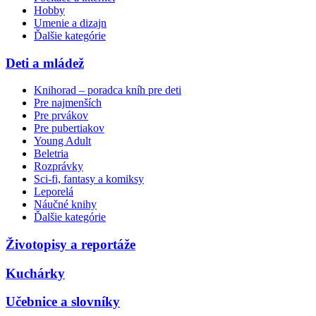
Hobby
Umenie a dizajn
Ďalšie kategórie
Deti a mládež
Knihorad – poradca kníh pre deti
Pre najmenších
Pre prvákov
Pre pubertiakov
Young Adult
Beletria
Rozprávky
Sci-fi, fantasy a komiksy
Leporelá
Náučné knihy
Ďalšie kategórie
Životopisy a reportáže
Kuchárky
Učebnice a slovníky