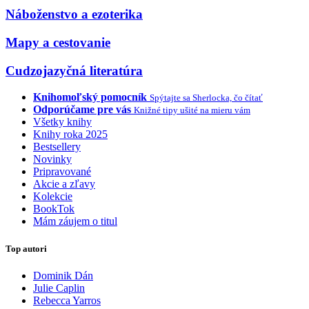
Náboženstvo a ezoterika
Mapy a cestovanie
Cudzojazyčná literatúra
Knihomoľský pomocník
Spýtajte sa Sherlocka, čo čítať
Odporúčame pre vás
Knižné tipy ušité na mieru vám
Všetky knihy
Knihy roka 2025
Bestsellery
Novinky
Pripravované
Akcie a zľavy
Kolekcie
BookTok
Mám záujem o titul
Top autori
Dominik Dán
Julie Caplin
Rebecca Yarros