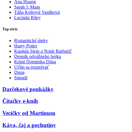
Ana Huang
Sarah J. Maas
Táňa Keleová Vasilková
Lucinda Riley
Top série
Romantické úteky
Harry Potter
Kapitán Stein a Notár Barbarič
Denník odvážneho bojka
Krimi Dominika Dána
Učím sa rozprávať
Duna
Smradi
Darčekové poukážky
Čítačky e-kníh
Vecičky od Martinusu
Káva, čaj a pochutiny