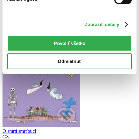
Najlacnejšie
Najvyššia zľava
Zobraziť detaily
Povoliť všetko
Odmietnuť
O smrti smrťoucí
CZ