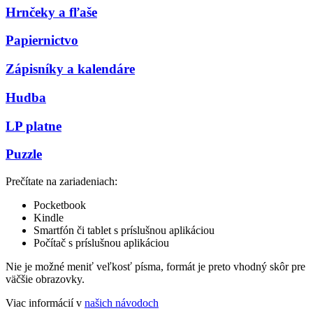
Hrnčeky a fľaše
Papiernictvo
Zápisníky a kalendáre
Hudba
LP platne
Puzzle
Prečítate na zariadeniach:
Pocketbook
Kindle
Smartfón či tablet s príslušnou aplikáciou
Počítač s príslušnou aplikáciou
Nie je možné meniť veľkosť písma, formát je preto vhodný skôr pre
väčšie obrazovky.
Viac informácií v
našich návodoch