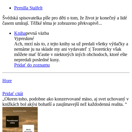
Pernilla Stalfelt
Švédská spisovatelka píše pro děti o tom, že život je konečný a lidé
časem umírají. Těžké téma je zobrazeno překvapivě...
Kniha
pevná väzba
Vypredané
Ach, mrzí nás to, z tejto knihy sa už predali všetky výtlačky a
nemáme ju na sklade my ani vydavateľ :( Teoreticky však
môžete mať šťastie v niektorých iných obchodoch, ktoré ešte
nepredali posledné kusy.
Pridať do zoznamu
Hore
Pridať citát
Okrem toho, podobne ako konzervované mäso, aj svet uchovaný v
knižkách bol akýsi bohatší a zaujímavejší než každodenná realita.