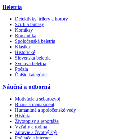
Beletria
Detektívky, trilery a horory
Sci-fi a fantasy
Komiksy
Romantika
Spoločenská beletria
Klasika
Historické
Slovenská beletria
Svetová beletria
Poézia
Ďalšie kategórie
Náučná a odborná
Motivácia a sebarozvoj
Biznis a manažment
Humanitné a spoločenské vedy
História
Životopisy a reportáže
Vzťahy a rodina
Zdravie a životný štýl
Počítače a internet