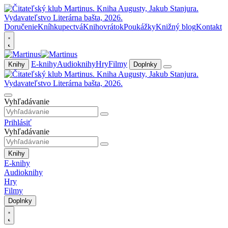
Doručenie
Kníhkupectvá
Knihovrátok
Poukážky
Knižný blog
Kontakt
E-knihy
Audioknihy
Hry
Filmy
Knihy
Doplnky
Vyhľadávanie
Prihlásiť
Vyhľadávanie
Knihy
E-knihy
Audioknihy
Hry
Filmy
Doplnky