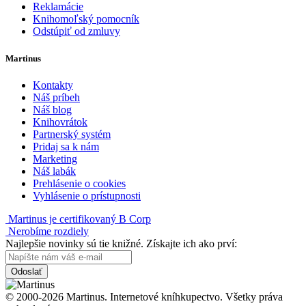
Reklamácie
Knihomoľský pomocník
Odstúpiť od zmluvy
Martinus
Kontakty
Náš príbeh
Náš blog
Knihovrátok
Partnerský systém
Pridaj sa k nám
Marketing
Náš labák
Prehlásenie o cookies
Vyhlásenie o prístupnosti
Martinus je certifikovaný B Corp
Nerobíme rozdiely
Najlepšie novinky sú tie knižné. Získajte ich ako prví:
Odoslať
© 2000-2026 Martinus. Internetové kníhkupectvo. Všetky práva