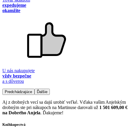
expedujeme
okamžite
U nás nakupujete
vždy bezpečne
a s dôverou
Predchádzajúce
Ďalšie
Aj z drobných vecí sa dajú urobiť veľké. Vďaka vašim Anjelským
drobným ste pri nákupoch na Martinuse darovali už
1 501 609,00 €
na Dobrého Anjela
. Ďakujeme!
Kníhkupectvá