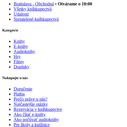
Bratislava - Obchodná
• Otvárame o 10:00
Všetky kníhkupectvá
Udalosti
Spriatelené kníhkupectvá
Kategórie
Knihy
E-knihy
Audioknihy
Hry
Filmy
Doplnky
Nakupujte u nás
Doručenie
Platba
Prečo práve u nás?
Najčastejšie otázky
Rezervácia v kníhkupectve
Ako čítať e-knihy
Ako počúvať audioknihy
Pre školy a knižnice