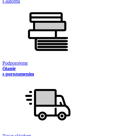
s autormi
Podporujeme
čítanie
s porozumením
Tovar skladom