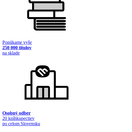
Ponúkame vyše
250 000 titulov
na sklade
Osobný odber
20 kníhkupectiev
po celom Slovensku