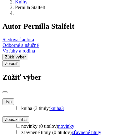
Knihy
Pernilla Stalfelt
Autor Pernilla Stalfelt
Sledovať autora
Odborné a náučné
Vzťahy a rodina
Zúžiť výber
Zoradiť
Zúžiť výber
Typ
kniha (3 tituly)
kniha
3
Zobraziť iba
novinky (0 titulov)
novinky
zľavnené tituly (0 titulov)
zľavnené tituly