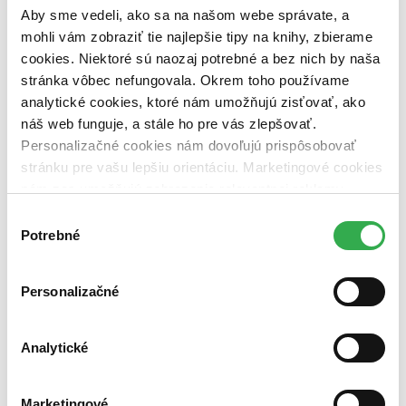
smrť ľudí (3 tituly)
smrť ľudí
3
Aby sme vedeli, ako sa na našom webe správate, a
mohli vám zobraziť tie najlepšie tipy na knihy, zbierame
Pre koho
cookies. Niektoré sú naozaj potrebné a bez nich by naša
pre učiteľov (3 tituly)
pre učiteľov
3
pre deti a mládež (3 tituly)
pre deti a mládež
3
stránka vôbec nefungovala. Okrem toho používame
pre rodičov (3 tituly)
pre rodičov
3
analytické cookies, ktoré nám umožňujú zisťovať, ako
náš web funguje, a stále ho pre vás zlepšovať.
Vydavateľstvo
Personalizačné cookies nám dovoľujú prispôsobovať
Cesta domů (3 tituly)
Cesta domů
3
stránku pre vašu lepšiu orientáciu. Marketingové cookies
Väzba
nám zas umožňujú zobrazenie relevantnej reklamy.
pevná väzba (3 tituly)
pevná väzba
3
Niektoré údaje zdieľame aj s tretími stranami. Veľmi by
Výber
nám pomohlo, keby sme mohli používať všetky tieto
Zúžiť výber
Potrebné
súhlasu
cookies. Ďakujeme!
Zoradiť
Personalizačné
Analytické
Bestsellery
Top hodnotené
Novinky
Marketingové
Najdrahšie