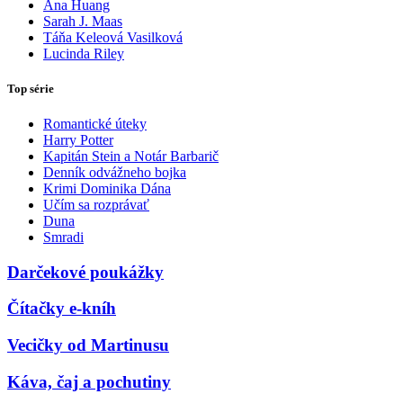
Ana Huang
Sarah J. Maas
Táňa Keleová Vasilková
Lucinda Riley
Top série
Romantické úteky
Harry Potter
Kapitán Stein a Notár Barbarič
Denník odvážneho bojka
Krimi Dominika Dána
Učím sa rozprávať
Duna
Smradi
Darčekové poukážky
Čítačky e-kníh
Vecičky od Martinusu
Káva, čaj a pochutiny