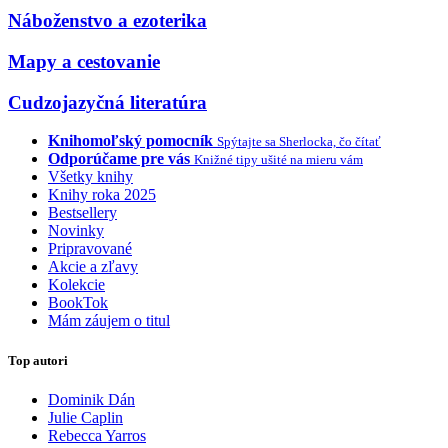
Náboženstvo a ezoterika
Mapy a cestovanie
Cudzojazyčná literatúra
Knihomoľský pomocník
Spýtajte sa Sherlocka, čo čítať
Odporúčame pre vás
Knižné tipy ušité na mieru vám
Všetky knihy
Knihy roka 2025
Bestsellery
Novinky
Pripravované
Akcie a zľavy
Kolekcie
BookTok
Mám záujem o titul
Top autori
Dominik Dán
Julie Caplin
Rebecca Yarros