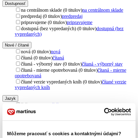
Dostupnosť
na centrálnom sklade (0 titulov)
na centrálnom sklade
predpredaj (0 titulov)
predpredaj
pripravujeme (0 titulov)
pripravujeme
dostupná (bez vypredaných) (0 titulov)
dostupná (bez
vypredaných)
Nové / čítané
nová (0 titulov)
nová
čítaná (0 titulov)
čítaná
čítaná - výborný stav (0 titulov)
čítaná - výborný stav
čítaná - mierne opotrebovaná (0 titulov)
čítaná - mierne
opotrebovaná
čítané verzie vypredaných kníh (0 titulov)
čítané verzie
vypredaných kníh
Jazyk
čeština (3 tituly)
čeština
3
Téma
rodina (3 tituly)
rodina
3
smrť (3 tituly)
smrť
3
Môžeme pracovať s cookies a kontaktnými údajmi?
výchova detí (3 tituly)
výchova detí
3