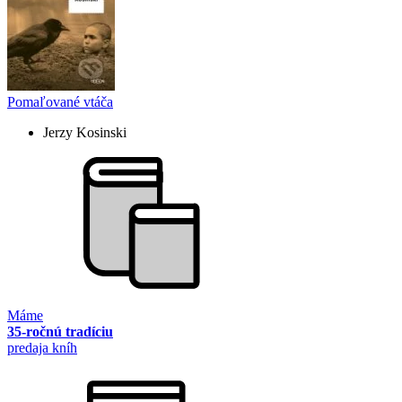
Pomaľované vtáča
Jerzy Kosinski
Máme
35-ročnú tradíciu
predaja kníh