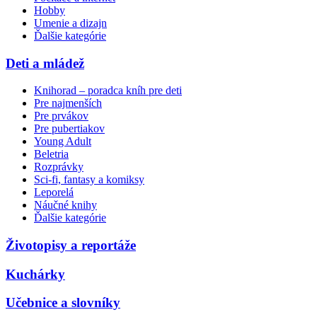
Hobby
Umenie a dizajn
Ďalšie kategórie
Deti a mládež
Knihorad – poradca kníh pre deti
Pre najmenších
Pre prvákov
Pre pubertiakov
Young Adult
Beletria
Rozprávky
Sci-fi, fantasy a komiksy
Leporelá
Náučné knihy
Ďalšie kategórie
Životopisy a reportáže
Kuchárky
Učebnice a slovníky