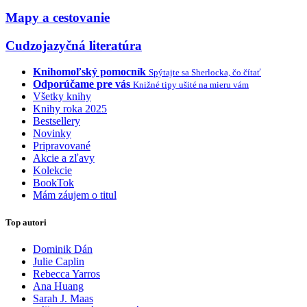
Mapy a cestovanie
Cudzojazyčná literatúra
Knihomoľský pomocník
Spýtajte sa Sherlocka, čo čítať
Odporúčame pre vás
Knižné tipy ušité na mieru vám
Všetky knihy
Knihy roka 2025
Bestsellery
Novinky
Pripravované
Akcie a zľavy
Kolekcie
BookTok
Mám záujem o titul
Top autori
Dominik Dán
Julie Caplin
Rebecca Yarros
Ana Huang
Sarah J. Maas