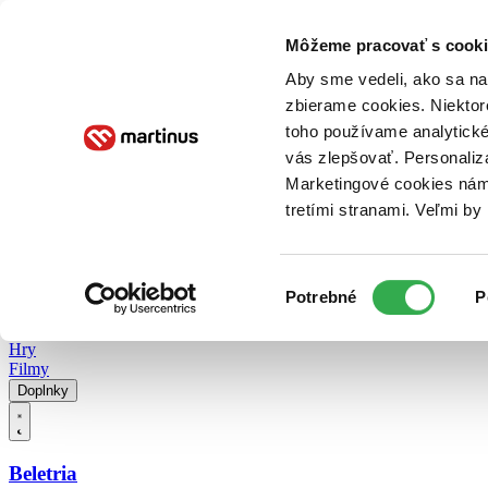
Doručenie
Kníhkupectvá
Knihovrátok
Poukážky
Knižný blog
Kontakt
Môžeme pracovať s cooki
Aby sme vedeli, ako sa na 
zbierame cookies. Niektor
E-knihy
Audioknihy
Hry
Filmy
Knihy
Doplnky
toho používame analytické
vás zlepšovať. Personaliz
Vyhľadávanie
Marketingové cookies nám 
tretími stranami. Veľmi b
Prihlásiť
Vyhľadávanie
Výber
Knihy
Potrebné
P
súhlasu
E-knihy
Audioknihy
Hry
Filmy
Doplnky
Beletria