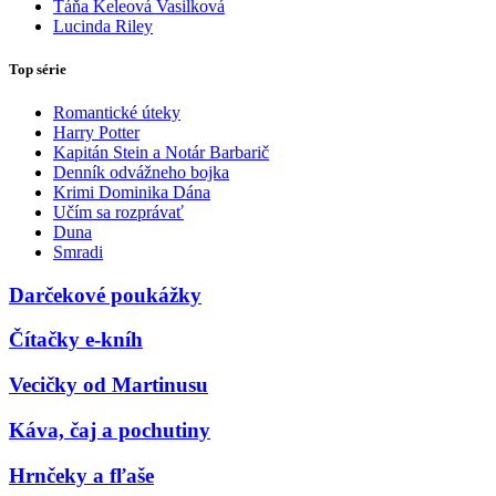
Táňa Keleová Vasilková
Lucinda Riley
Top série
Romantické úteky
Harry Potter
Kapitán Stein a Notár Barbarič
Denník odvážneho bojka
Krimi Dominika Dána
Učím sa rozprávať
Duna
Smradi
Darčekové poukážky
Čítačky e-kníh
Vecičky od Martinusu
Káva, čaj a pochutiny
Hrnčeky a fľaše