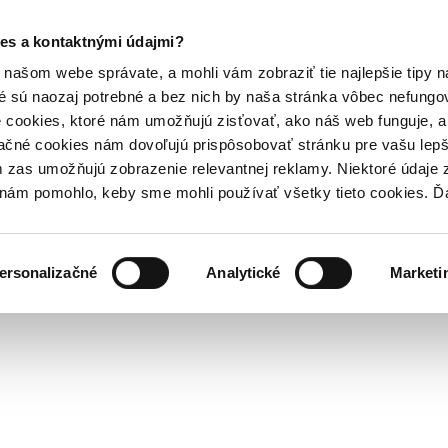
es a kontaktnými údajmi?
našom webe správate, a mohli vám zobraziť tie najlepšie tipy n
é sú naozaj potrebné a bez nich by naša stránka vôbec nefung
 cookies, ktoré nám umožňujú zisťovať, ako náš web funguje, a 
ačné cookies nám dovoľujú prispôsobovať stránku pre vašu lepši
zas umožňujú zobrazenie relevantnej reklamy. Niektoré údaje z
y nám pomohlo, keby sme mohli používať všetky tieto cookies. 
ersonalizačné
Analytické
Marketi