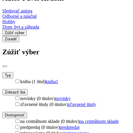
Sledovať autora
Odborné a náučné
Hobby
Dom, byt a záhrada
Zúžiť výber
Zoradiť
Zúžiť výber
Typ
kniha (1 titul)
kniha
1
Zobraziť iba
novinky (0 titulov)
novinky
zľavnené tituly (0 titulov)
zľavnené tituly
Dostupnosť
na centrálnom sklade (0 titulov)
na centrálnom sklade
predpredaj (0 titulov)
predpredaj