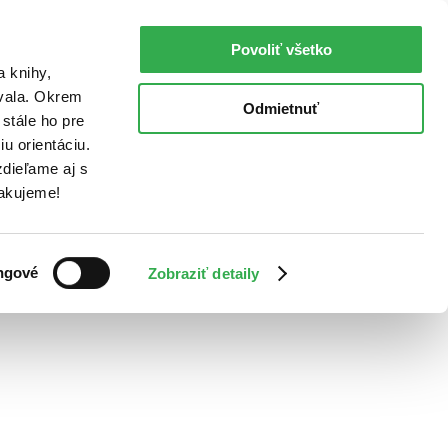
Povoliť všetko
a knihy,
ovala. Okrem
Odmietnuť
stále ho pre
u orientáciu.
dieľame aj s
Ďakujeme!
ngové
Zobraziť detaily