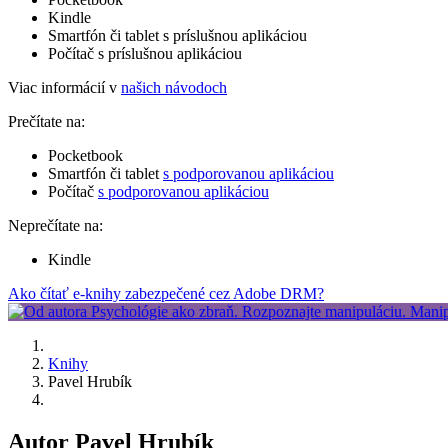
Kindle
Smartfón či tablet s príslušnou aplikáciou
Počítač s príslušnou aplikáciou
Viac informácií v
našich návodoch
Prečítate na:
Pocketbook
Smartfón či tablet
s podporovanou aplikáciou
Počítač
s podporovanou aplikáciou
Neprečítate na:
Kindle
Ako čítať e-knihy zabezpečené cez Adobe DRM?
Knihy
Pavel Hrubík
Autor Pavel Hrubík