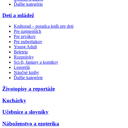
Ďalšie kategórie
Deti a mládež
Knihorad – poradca kníh pre deti
Pre najmenších
Pre prvákov
Pre pubertiakov
Young Adult
Beletria
Rozprávky
Sci-fi, fantasy a komiksy
Leporelá
Náučné knihy
Ďalšie kategórie
Životopisy a reportáže
Kuchárky
Učebnice a slovníky
Náboženstvo a ezoterika