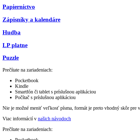
Papiernictvo
Zápisníky a kalendáre
Hudba
LP platne
Puzzle
Prečítate na zariadeniach:
Pocketbook
Kindle
Smartfón či tablet s príslušnou aplikáciou
Počítač s príslušnou aplikáciou
Nie je možné meniť veľkosť písma, formát je preto vhodný skôr pre 
Viac informácií v
našich návodoch
Prečítate na zariadeniach:
Pocketbook