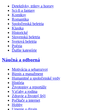
Detektívky, trilery a horory
Sci-fi a fantasy
Komiksy
Romantika
Spoločenská beletria
Klasika
Historické
Slovenská beletria
Svetová beletria
Poézia
Ďalšie kategórie
Náučná a odborná
Motivácia a sebarozvoj
Biznis a manažment
Humanitné a spoločenské vedy
História
Životopisy a reportáže
Vzťahy a rodina
Zdravie a životný štýl
Počítače a internet
Hobby
Umenie a dizajn