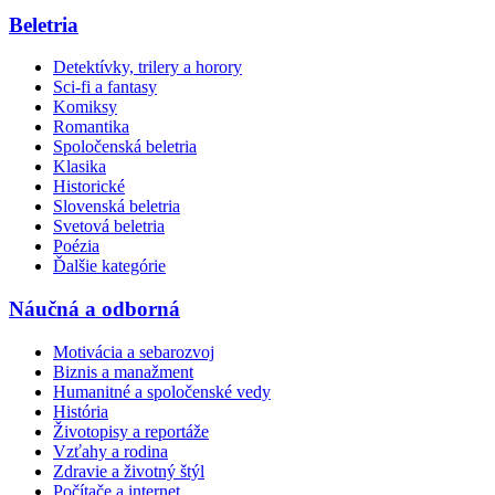
Beletria
Detektívky, trilery a horory
Sci-fi a fantasy
Komiksy
Romantika
Spoločenská beletria
Klasika
Historické
Slovenská beletria
Svetová beletria
Poézia
Ďalšie kategórie
Náučná a odborná
Motivácia a sebarozvoj
Biznis a manažment
Humanitné a spoločenské vedy
História
Životopisy a reportáže
Vzťahy a rodina
Zdravie a životný štýl
Počítače a internet