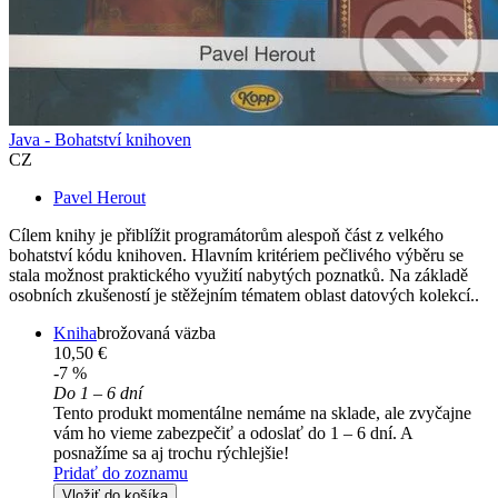
Java - Bohatství knihoven
CZ
Pavel Herout
Cílem knihy je přiblížit programátorům alespoň část z velkého
bohatství kódu knihoven. Hlavním kritériem pečlivého výběru se
stala možnost praktického využití nabytých poznatků. Na základě
osobních zkušeností je stěžejním tématem oblast datových kolekcí..
Kniha
brožovaná väzba
10,50 €
-7 %
Do 1 – 6 dní
Tento produkt momentálne nemáme na sklade, ale zvyčajne
vám ho vieme zabezpečiť a odoslať do 1 – 6 dní. A
posnažíme sa aj trochu rýchlejšie!
Pridať do zoznamu
Vložiť do košíka