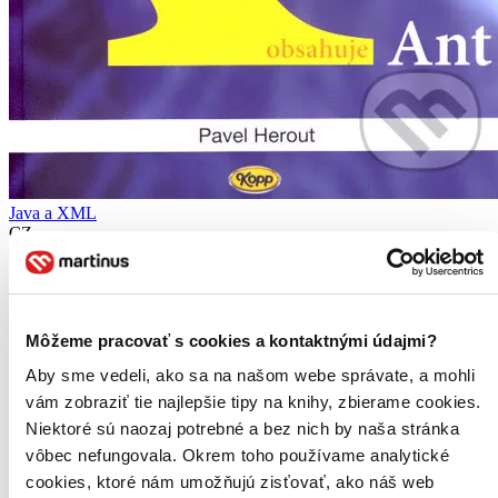
Java a XML
CZ
pro Javu 5 i 6
Pavel Herout
Knihy popisuje čtyři základní způsoby práce s XML dokumenty v
Môžeme pracovať s cookies a kontaktnými údajmi?
programovacím jazyce Java. Jedná se o SAX, DOM, StAX a
JAXB, jejichž použití je vysvětlováno na množství příkladů. Jako
Aby sme vedeli, ako sa na našom webe správate, a mohli
bonus jsou zde popsány dvě oblasti týkající se nejen XML.
vám zobraziť tie najlepšie tipy na knihy, zbierame cookies.
Kniha
brožovaná väzba
Niektoré sú naozaj potrebné a bez nich by naša stránka
11,30 €
vôbec nefungovala. Okrem toho používame analytické
Do 4 – 6 dní
cookies, ktoré nám umožňujú zisťovať, ako náš web
Tento produkt momentálne nemáme na sklade, ale zvyčajne