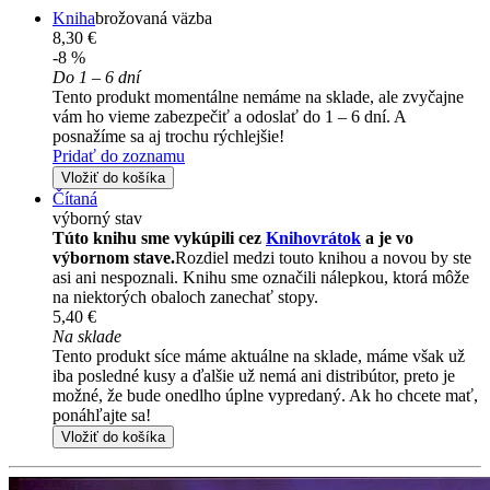
Kniha
brožovaná väzba
8,30 €
-8 %
Do 1 – 6 dní
Tento produkt momentálne nemáme na sklade, ale zvyčajne
vám ho vieme zabezpečiť a odoslať do 1 – 6 dní. A
posnažíme sa aj trochu rýchlejšie!
Pridať do zoznamu
Vložiť do košíka
Čítaná
výborný stav
Túto knihu sme vykúpili cez
Knihovrátok
a je vo
výbornom stave.
Rozdiel medzi touto knihou a novou by ste
asi ani nespoznali. Knihu sme označili nálepkou, ktorá môže
na niektorých obaloch zanechať stopy.
5,40 €
Na sklade
Tento produkt síce máme aktuálne na sklade, máme však už
iba posledné kusy a ďalšie už nemá ani distribútor, preto je
možné, že bude onedlho úplne vypredaný. Ak ho chcete mať,
ponáhľajte sa!
Vložiť do košíka