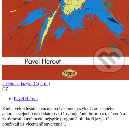
Učebnice jazyka C (2. díl)
CZ
Pavel Herout
Kniha velmi těsně navazuje na Učebnici jazyka C od stejného
autora a stejného nakladatelství. Obsahuje řadu informací, návodů a
zkušeností, které ocení nejspíše programátoři, kteří jazyk C
používají již víceméně suverénně...