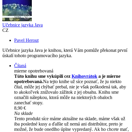
Učebnice jazyka Java
CZ
Pavel Herout
Učebnice jazyka Java je knihou, která Vám pomůže překonat první
úskalí tohoto programovacího jazyka.
Čítaná
mierne opotrebovaná
Túto knihu sme vykúpili cez
Knihovrátok
a je mierne
opotrebovaná.
Na tejto knihe už síce poznať, že ju niekto
čítal, môže jej chýbať prebal, nie je však poškodená tak, aby
to akokoľvek znižovalo zážitok z jej obsahu. Knihu sme
označili nálepkou, ktorá môže na niektorých obaloch
zanechať stopy.
8,90 €
Na sklade
Tento produkt síce máme aktuálne na sklade, máme však už
iba posledné kusy a ďalšie už nemá ani distribútor, preto je
možné, že bude onedlho úplne vypredaný. Ak ho chcete mať,