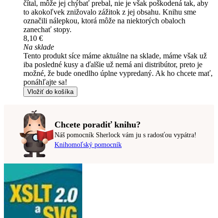
čítal, môže jej chýbať prebal, nie je však poškodená tak, aby
to akokoľvek znižovalo zážitok z jej obsahu. Knihu sme
označili nálepkou, ktorá môže na niektorých obaloch
zanechať stopy.
8,10 €
Na sklade
Tento produkt síce máme aktuálne na sklade, máme však už
iba posledné kusy a ďalšie už nemá ani distribútor, preto je
možné, že bude onedlho úplne vypredaný. Ak ho chcete mať,
ponáhľajte sa!
Vložiť do košíka
Chcete poradiť knihu?
Náš pomocník Sherlock vám ju s radosťou vypátra!
Knihomoľský pomocník