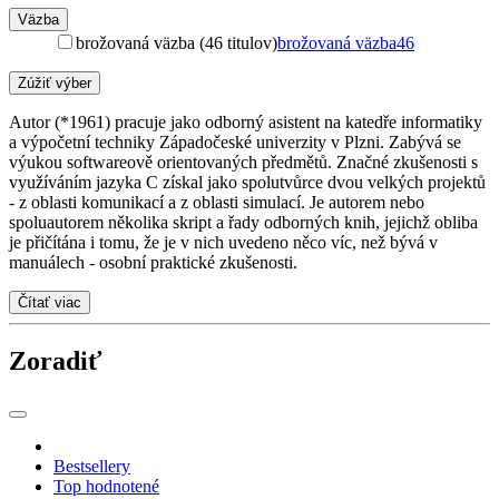
Väzba
brožovaná väzba (46 titulov)
brožovaná väzba
46
Zúžiť výber
Autor (*1961) pracuje jako odborný asistent na katedře informatiky
a výpočetní techniky Západočeské univerzity v Plzni. Zabývá se
výukou softwareově orientovaných předmětů. Značné zkušenosti s
využíváním jazyka C získal jako spolutvůrce dvou velkých projektů
- z oblasti komunikací a z oblasti simulací. Je autorem nebo
spoluautorem několika skript a řady odborných knih, jejichž obliba
je přičítána i tomu, že je v nich uvedeno něco víc, než bývá v
manuálech - osobní praktické zkušenosti.
Čítať viac
Zoradiť
Bestsellery
Top hodnotené