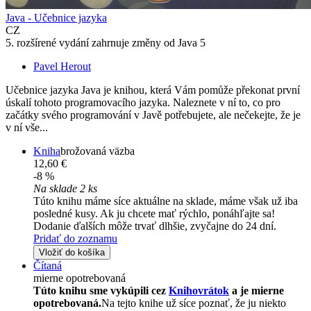
Java - Učebnice jazyka
CZ
5. rozšírené vydání zahrnuje změny od Java 5
Pavel Herout
Učebnice jazyka Java je knihou, která Vám pomůže překonat první
úskalí tohoto programovacího jazyka. Naleznete v ní to, co pro
začátky svého programování v Javě potřebujete, ale nečekejte, že je
v ní vše...
Kniha
brožovaná väzba
12,60 €
-8 %
Na sklade 2 ks
Túto knihu máme síce aktuálne na sklade, máme však už iba
posledné kusy. Ak ju chcete mať rýchlo, ponáhľajte sa!
Dodanie ďalších môže trvať dlhšie, zvyčajne do 24 dní.
Pridať do zoznamu
Vložiť do košíka
Čítaná
mierne opotrebovaná
Túto knihu sme vykúpili cez
Knihovrátok
a je mierne
opotrebovaná.
Na tejto knihe už síce poznať, že ju niekto