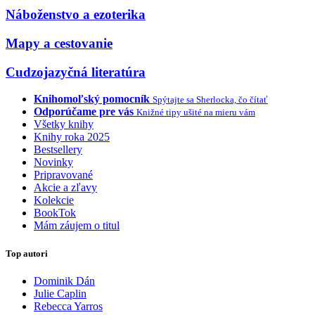
Náboženstvo a ezoterika
Mapy a cestovanie
Cudzojazyčná literatúra
Knihomoľský pomocník
Spýtajte sa Sherlocka, čo čítať
Odporúčame pre vás
Knižné tipy ušité na mieru vám
Všetky knihy
Knihy roka 2025
Bestsellery
Novinky
Pripravované
Akcie a zľavy
Kolekcie
BookTok
Mám záujem o titul
Top autori
Dominik Dán
Julie Caplin
Rebecca Yarros