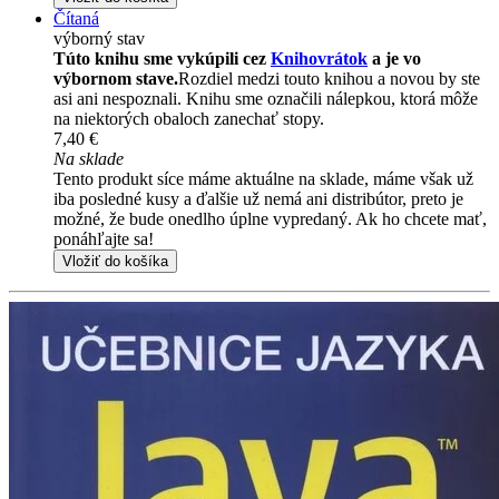
Čítaná
výborný stav
Túto knihu sme vykúpili cez
Knihovrátok
a je vo
výbornom stave.
Rozdiel medzi touto knihou a novou by ste
asi ani nespoznali. Knihu sme označili nálepkou, ktorá môže
na niektorých obaloch zanechať stopy.
7,40 €
Na sklade
Tento produkt síce máme aktuálne na sklade, máme však už
iba posledné kusy a ďalšie už nemá ani distribútor, preto je
možné, že bude onedlho úplne vypredaný. Ak ho chcete mať,
ponáhľajte sa!
Vložiť do košíka