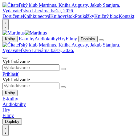
Doručenie
Kníhkupectvá
Knihovrátok
Poukážky
Knižný blog
Kontakt
E-knihy
Audioknihy
Hry
Filmy
Knihy
Doplnky
Vyhľadávanie
Prihlásiť
Vyhľadávanie
Knihy
E-knihy
Audioknihy
Hry
Filmy
Doplnky