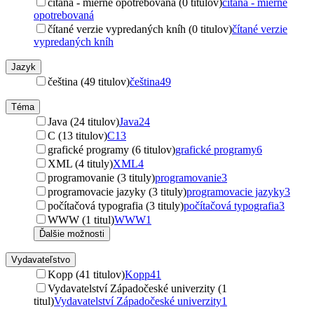
čítaná - mierne opotrebovaná (0 titulov)
čítaná - mierne
opotrebovaná
čítané verzie vypredaných kníh (0 titulov)
čítané verzie
vypredaných kníh
Jazyk
čeština (49 titulov)
čeština
49
Téma
Java (24 titulov)
Java
24
C (13 titulov)
C
13
grafické programy (6 titulov)
grafické programy
6
XML (4 tituly)
XML
4
programovanie (3 tituly)
programovanie
3
programovacie jazyky (3 tituly)
programovacie jazyky
3
počítačová typografia (3 tituly)
počítačová typografia
3
WWW (1 titul)
WWW
1
Ďalšie možnosti
Vydavateľstvo
Kopp (41 titulov)
Kopp
41
Vydavatelství Západočeské univerzity (1
titul)
Vydavatelství Západočeské univerzity
1