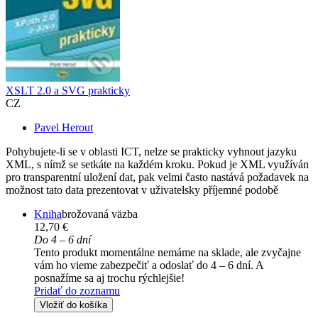
XSLT 2.0 a SVG prakticky
CZ
Pavel Herout
Pohybujete-li se v oblasti ICT, nelze se prakticky vyhnout jazyku
XML, s nímž se setkáte na každém kroku. Pokud je XML využíván
pro transparentní uložení dat, pak velmi často nastává požadavek na
možnost tato data prezentovat v uživatelsky příjemné podobě
Kniha
brožovaná väzba
12,70 €
Do 4 – 6 dní
Tento produkt momentálne nemáme na sklade, ale zvyčajne
vám ho vieme zabezpečiť a odoslať do 4 – 6 dní. A
posnažíme sa aj trochu rýchlejšie!
Pridať do zoznamu
Vložiť do košíka