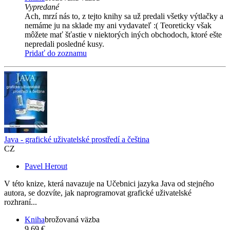
Vypredané
Ach, mrzí nás to, z tejto knihy sa už predali všetky výtlačky a
nemáme ju na sklade my ani vydavateľ :( Teoreticky však
môžete mať šťastie v niektorých iných obchodoch, ktoré ešte
nepredali posledné kusy.
Pridať do zoznamu
Java - grafické uživatelské prostředí a čeština
CZ
Pavel Herout
V této knize, která navazuje na Učebnici jazyka Java od stejného
autora, se dozvíte, jak naprogramovat grafické uživatelské
rozhraní...
Kniha
brožovaná väzba
9,69 €