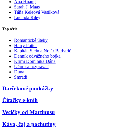
Ana Huang
Sarah J. Maas
Táňa Keleová Vasilková
Lucinda Riley
Top série
Romantické úteky
Harry Potter
Kapitán Stein a Notár Barbarič
Denník odvážneho bojka
Krimi Dominika Dána
Učím sa rozprávať
Duna
Smradi
Darčekové poukážky
Čítačky e-kníh
Vecičky od Martinusu
Káva, čaj a pochutiny