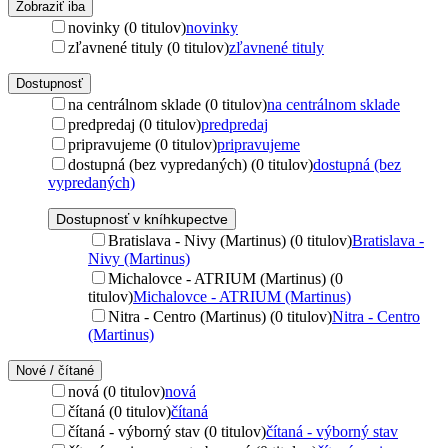
Zobraziť iba
novinky (0 titulov)
novinky
zľavnené tituly (0 titulov)
zľavnené tituly
Dostupnosť
na centrálnom sklade (0 titulov)
na centrálnom sklade
predpredaj (0 titulov)
predpredaj
pripravujeme (0 titulov)
pripravujeme
dostupná (bez vypredaných) (0 titulov)
dostupná (bez
vypredaných)
Dostupnosť v kníhkupectve
Bratislava - Nivy (Martinus) (0 titulov)
Bratislava -
Nivy (Martinus)
Michalovce - ATRIUM (Martinus) (0
titulov)
Michalovce - ATRIUM (Martinus)
Nitra - Centro (Martinus) (0 titulov)
Nitra - Centro
(Martinus)
Nové / čítané
nová (0 titulov)
nová
čítaná (0 titulov)
čítaná
čítaná - výborný stav (0 titulov)
čítaná - výborný stav