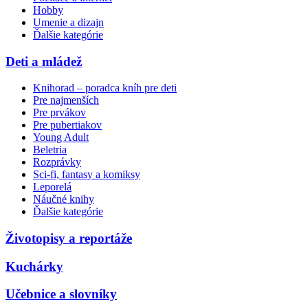
Hobby
Umenie a dizajn
Ďalšie kategórie
Deti a mládež
Knihorad – poradca kníh pre deti
Pre najmenších
Pre prvákov
Pre pubertiakov
Young Adult
Beletria
Rozprávky
Sci-fi, fantasy a komiksy
Leporelá
Náučné knihy
Ďalšie kategórie
Životopisy a reportáže
Kuchárky
Učebnice a slovníky