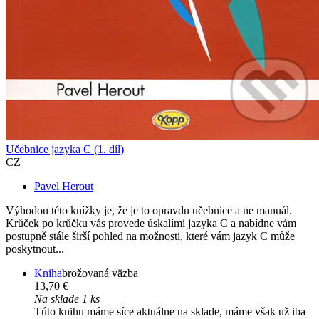
Učebnice jazyka C (1. díl)
CZ
Pavel Herout
Výhodou této knížky je, že je to opravdu učebnice a ne manuál.
Krůček po krůčku vás provede úskalími jazyka C a nabídne vám
postupně stále širší pohled na možnosti, které vám jazyk C může
poskytnout...
Kniha
brožovaná väzba
13,70 €
Na sklade 1 ks
Túto knihu máme síce aktuálne na sklade, máme však už iba