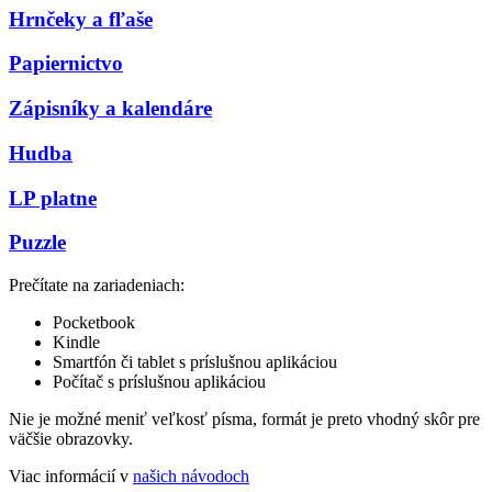
Hrnčeky a fľaše
Papiernictvo
Zápisníky a kalendáre
Hudba
LP platne
Puzzle
Prečítate na zariadeniach:
Pocketbook
Kindle
Smartfón či tablet s príslušnou aplikáciou
Počítač s príslušnou aplikáciou
Nie je možné meniť veľkosť písma, formát je preto vhodný skôr pre
väčšie obrazovky.
Viac informácií v
našich návodoch