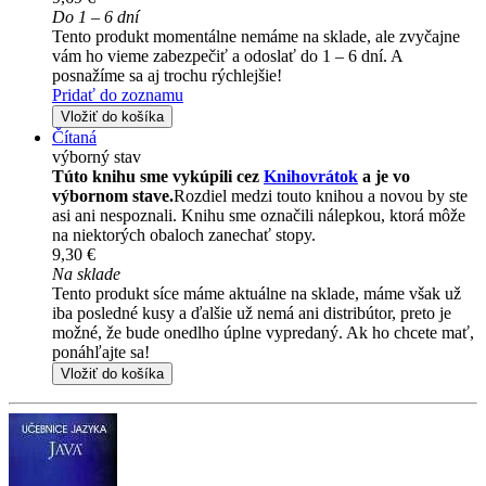
Do 1 – 6 dní
Tento produkt momentálne nemáme na sklade, ale zvyčajne
vám ho vieme zabezpečiť a odoslať do 1 – 6 dní. A
posnažíme sa aj trochu rýchlejšie!
Pridať do zoznamu
Vložiť do košíka
Čítaná
výborný stav
Túto knihu sme vykúpili cez
Knihovrátok
a je vo
výbornom stave.
Rozdiel medzi touto knihou a novou by ste
asi ani nespoznali. Knihu sme označili nálepkou, ktorá môže
na niektorých obaloch zanechať stopy.
9,30 €
Na sklade
Tento produkt síce máme aktuálne na sklade, máme však už
iba posledné kusy a ďalšie už nemá ani distribútor, preto je
možné, že bude onedlho úplne vypredaný. Ak ho chcete mať,
ponáhľajte sa!
Vložiť do košíka