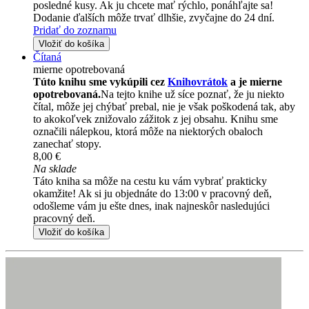
posledné kusy. Ak ju chcete mať rýchlo, ponáhľajte sa!
Dodanie ďalších môže trvať dlhšie, zvyčajne do 24 dní.
Pridať do zoznamu
Vložiť do košíka
Čítaná
mierne opotrebovaná
Túto knihu sme vykúpili cez
Knihovrátok
a je mierne
opotrebovaná.
Na tejto knihe už síce poznať, že ju niekto
čítal, môže jej chýbať prebal, nie je však poškodená tak, aby
to akokoľvek znižovalo zážitok z jej obsahu. Knihu sme
označili nálepkou, ktorá môže na niektorých obaloch
zanechať stopy.
8,00 €
Na sklade
Táto kniha sa môže na cestu ku vám vybrať prakticky
okamžite! Ak si ju objednáte do 13:00 v pracovný deň,
odošleme vám ju ešte dnes, inak najneskôr nasledujúci
pracovný deň.
Vložiť do košíka