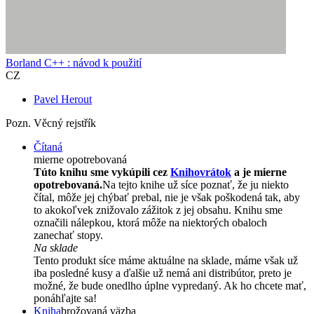
Borland C++ : návod k použití
CZ
Pavel Herout
Pozn. Věcný rejstřík
Čítaná
mierne opotrebovaná
Túto knihu sme vykúpili cez
Knihovrátok
a je mierne
opotrebovaná.
Na tejto knihe už síce poznať, že ju niekto
čítal, môže jej chýbať prebal, nie je však poškodená tak, aby
to akokoľvek znižovalo zážitok z jej obsahu. Knihu sme
označili nálepkou, ktorá môže na niektorých obaloch
zanechať stopy.
Na sklade
Tento produkt síce máme aktuálne na sklade, máme však už
iba posledné kusy a ďalšie už nemá ani distribútor, preto je
možné, že bude onedlho úplne vypredaný. Ak ho chcete mať,
ponáhľajte sa!
Kniha
brožovaná väzba