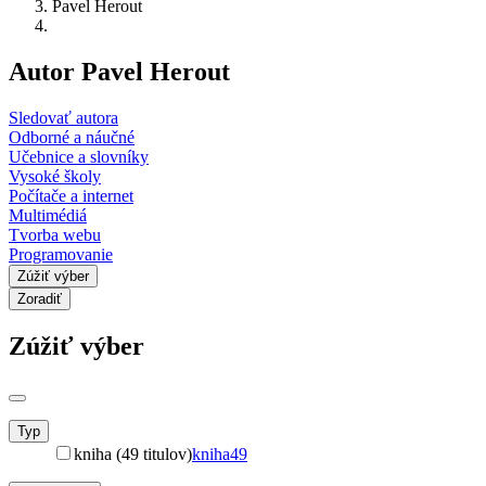
Pavel Herout
Autor Pavel Herout
Sledovať autora
Odborné a náučné
Učebnice a slovníky
Vysoké školy
Počítače a internet
Multimédiá
Tvorba webu
Programovanie
Zúžiť výber
Zoradiť
Zúžiť výber
Typ
kniha (49 titulov)
kniha
49