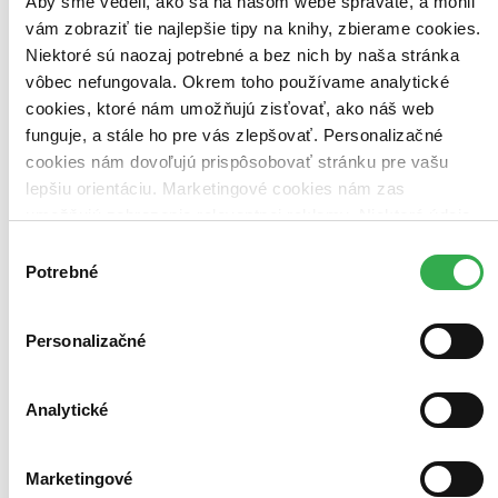
Aby sme vedeli, ako sa na našom webe správate, a mohli
vám zobraziť tie najlepšie tipy na knihy, zbierame cookies.
Niektoré sú naozaj potrebné a bez nich by naša stránka
vôbec nefungovala. Okrem toho používame analytické
cookies, ktoré nám umožňujú zisťovať, ako náš web
funguje, a stále ho pre vás zlepšovať. Personalizačné
cookies nám dovoľujú prispôsobovať stránku pre vašu
lepšiu orientáciu. Marketingové cookies nám zas
umožňujú zobrazenie relevantnej reklamy. Niektoré údaje
zdieľame aj s tretími stranami. Veľmi by nám pomohlo,
Výber
keby sme mohli používať všetky tieto cookies. Ďakujeme!
Potrebné
súhlasu
Personalizačné
Analytické
Najkrajšie vianočné rozprávky
Marketingové
Elizabeth Baguley