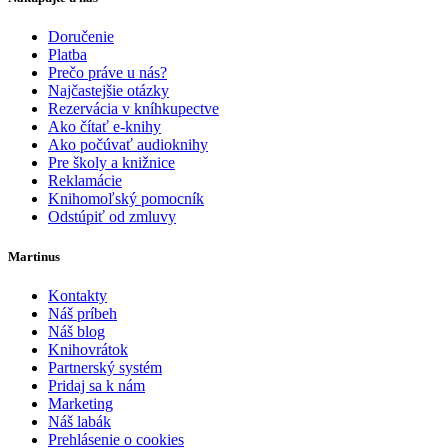
Doručenie
Platba
Prečo práve u nás?
Najčastejšie otázky
Rezervácia v kníhkupectve
Ako čítať e-knihy
Ako počúvať audioknihy
Pre školy a knižnice
Reklamácie
Knihomoľský pomocník
Odstúpiť od zmluvy
Martinus
Kontakty
Náš príbeh
Náš blog
Knihovrátok
Partnerský systém
Pridaj sa k nám
Marketing
Náš labák
Prehlásenie o cookies