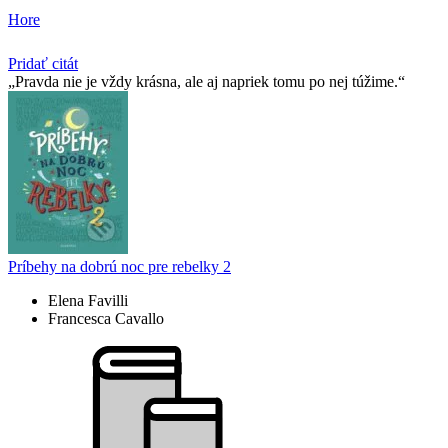
Hore
Pridať citát
Pravda nie je vždy krásna, ale aj napriek tomu po nej túžime.
Príbehy na dobrú noc pre rebelky 2
Elena Favilli
Francesca Cavallo