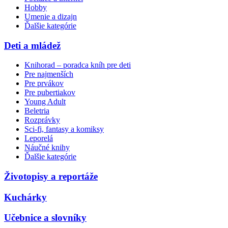
Hobby
Umenie a dizajn
Ďalšie kategórie
Deti a mládež
Knihorad – poradca kníh pre deti
Pre najmenších
Pre prvákov
Pre pubertiakov
Young Adult
Beletria
Rozprávky
Sci-fi, fantasy a komiksy
Leporelá
Náučné knihy
Ďalšie kategórie
Životopisy a reportáže
Kuchárky
Učebnice a slovníky