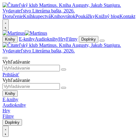
Doručenie
Kníhkupectvá
Knihovrátok
Poukážky
Knižný blog
Kontakt
E-knihy
Audioknihy
Hry
Filmy
Knihy
Doplnky
Vyhľadávanie
Prihlásiť
Vyhľadávanie
Knihy
E-knihy
Audioknihy
Hry
Filmy
Doplnky