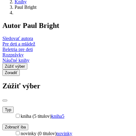
Knihy
Paul Bright
Autor Paul Bright
Sledovať autora
Pre deti a mládež
Beletria pre deti
Rozprávky
Náučné knihy
Zúžiť výber
Zoradiť
Zúžiť výber
Typ
kniha (5 titulov)
kniha
5
Zobraziť iba
novinky (0 titulov)
novinky