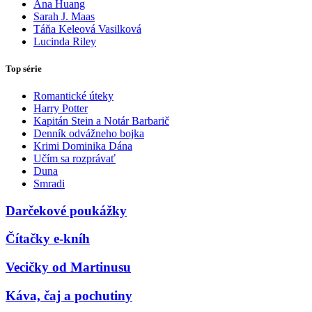
Ana Huang
Sarah J. Maas
Táňa Keleová Vasilková
Lucinda Riley
Top série
Romantické úteky
Harry Potter
Kapitán Stein a Notár Barbarič
Denník odvážneho bojka
Krimi Dominika Dána
Učím sa rozprávať
Duna
Smradi
Darčekové poukážky
Čítačky e-kníh
Vecičky od Martinusu
Káva, čaj a pochutiny