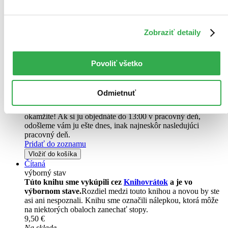
Gillian Lobel
Paul Bright
Zobraziť detaily
Všade padá sneh, vládne ticho, vo vzduchu cítiť vôňu koláčikov...
blížia sa Vianoce! Vedia to už všetci, aj zvieratká z lesa. Nemôžu sa
dočkať toho radostného obdobia, kedy sa navôkol rozhostí pokoj a
v srdciach zavládne láska...
Povoliť všetko
Kniha
pevná väzba
14,60 €
Odmietnuť
Na sklade > 5 ks
Táto kniha sa môže na cestu ku vám vybrať prakticky
okamžite! Ak si ju objednáte do 13:00 v pracovný deň,
odošleme vám ju ešte dnes, inak najneskôr nasledujúci
pracovný deň.
Pridať do zoznamu
Vložiť do košíka
Čítaná
výborný stav
Túto knihu sme vykúpili cez
Knihovrátok
a je vo
výbornom stave.
Rozdiel medzi touto knihou a novou by ste
asi ani nespoznali. Knihu sme označili nálepkou, ktorá môže
na niektorých obaloch zanechať stopy.
9,50 €
Na sklade