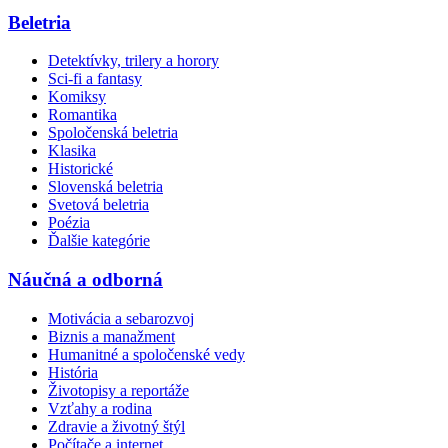
Beletria
Detektívky, trilery a horory
Sci-fi a fantasy
Komiksy
Romantika
Spoločenská beletria
Klasika
Historické
Slovenská beletria
Svetová beletria
Poézia
Ďalšie kategórie
Náučná a odborná
Motivácia a sebarozvoj
Biznis a manažment
Humanitné a spoločenské vedy
História
Životopisy a reportáže
Vzťahy a rodina
Zdravie a životný štýl
Počítače a internet