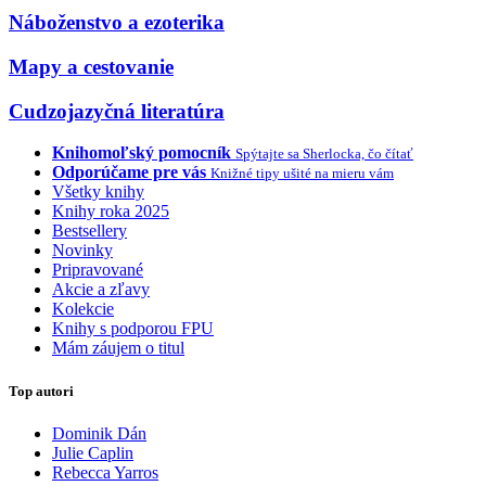
Náboženstvo a ezoterika
Mapy a cestovanie
Cudzojazyčná literatúra
Knihomoľský pomocník
Spýtajte sa Sherlocka, čo čítať
Odporúčame pre vás
Knižné tipy ušité na mieru vám
Všetky knihy
Knihy roka 2025
Bestsellery
Novinky
Pripravované
Akcie a zľavy
Kolekcie
Knihy s podporou FPU
Mám záujem o titul
Top autori
Dominik Dán
Julie Caplin
Rebecca Yarros