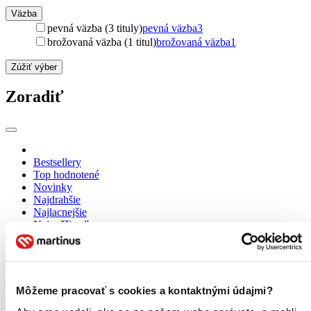
Väzba
pevná väzba (3 tituly)
pevná väzba
3
brožovaná väzba (1 titul)
brožovaná väzba
1
Zúžiť výber
Zoradiť
Bestsellery
Top hodnotené
Novinky
Najdrahšie
Najlacnejšie
Najvyššia zľava
Môžeme pracovať s cookies a kontaktnými údajmi?