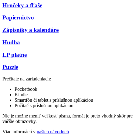
Hrnčeky a fľaše
Papiernictvo
Zápisníky a kalendáre
Hudba
LP platne
Puzzle
Prečítate na zariadeniach:
Pocketbook
Kindle
Smartfón či tablet s príslušnou aplikáciou
Počítač s príslušnou aplikáciou
Nie je možné meniť veľkosť písma, formát je preto vhodný skôr pre
väčšie obrazovky.
Viac informácií v
našich návodoch