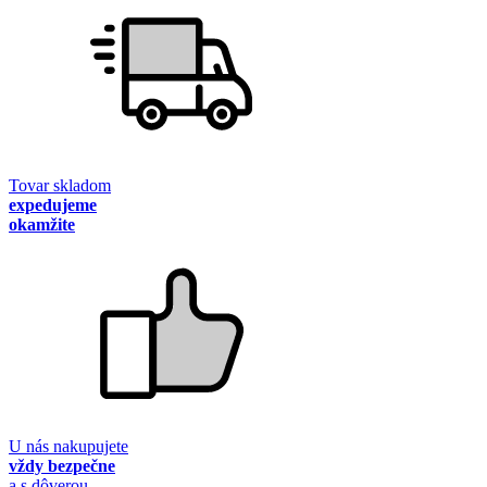
Tovar skladom
expedujeme
okamžite
U nás nakupujete
vždy bezpečne
a s dôverou