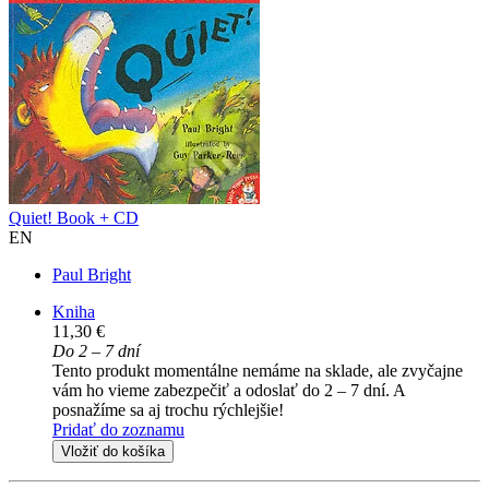
Quiet! Book + CD
EN
Paul Bright
Kniha
11,30 €
Do 2 – 7 dní
Tento produkt momentálne nemáme na sklade, ale zvyčajne
vám ho vieme zabezpečiť a odoslať do 2 – 7 dní. A
posnažíme sa aj trochu rýchlejšie!
Pridať do zoznamu
Vložiť do košíka