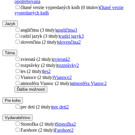
opotrebovaná
čítané verzie vypredaných kníh (0 titulov)
čítané verzie
vypredaných kníh
Jazyk
angličtina (3 tituly)
angličtina
3
cudzí jazyk (3 tituly)
cudzí jazyk
3
slovenčina (2 tituly)
slovenčina
2
Téma
zvieratá (2 tituly)
zvieratá
2
rozprávky (2 tituly)
rozprávky
2
les (2 tituly)
les
2
Vianoce (2 tituly)
Vianoce
2
atmosféra Vianoc (2 tituly)
atmosféra Vianoc
2
Ďalšie možnosti
Pre koho
pre deti (2 tituly)
pre deti
2
Vydavateľstvo
Stonožka (2 tituly)
Stonožka
2
Farshore (2 tituly)
Farshore
2