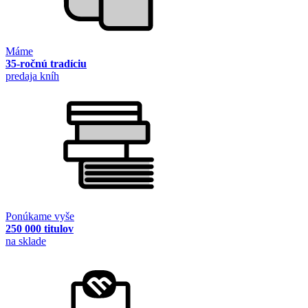
Máme
35-ročnú tradíciu
predaja kníh
Ponúkame vyše
250 000 titulov
na sklade