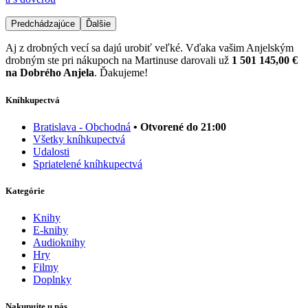
Predchádzajúce
Ďalšie
Aj z drobných vecí sa dajú urobiť veľké. Vďaka vašim Anjelským
drobným ste pri nákupoch na Martinuse darovali už
1 501 145,00 €
na Dobrého Anjela
. Ďakujeme!
Kníhkupectvá
Bratislava - Obchodná
• Otvorené do 21:00
Všetky kníhkupectvá
Udalosti
Spriatelené kníhkupectvá
Kategórie
Knihy
E-knihy
Audioknihy
Hry
Filmy
Doplnky
Nakupujte u nás