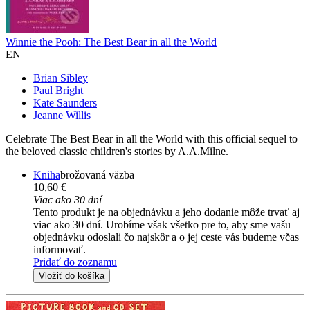
Winnie the Pooh: The Best Bear in all the World
EN
Brian Sibley
Paul Bright
Kate Saunders
Jeanne Willis
Celebrate The Best Bear in all the World with this official sequel to
the beloved classic children's stories by A.A.Milne.
Kniha
brožovaná väzba
10,60 €
Viac ako 30 dní
Tento produkt je na objednávku a jeho dodanie môže trvať aj
viac ako 30 dní. Urobíme však všetko pre to, aby sme vašu
objednávku odoslali čo najskôr a o jej ceste vás budeme včas
informovať.
Pridať do zoznamu
Vložiť do košíka