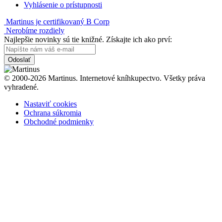
Vyhlásenie o prístupnosti
Martinus je certifikovaný B Corp
Nerobíme rozdiely
Najlepšie novinky sú tie knižné. Získajte ich ako prví:
Odoslať
© 2000-2026 Martinus. Internetové kníhkupectvo. Všetky práva
vyhradené.
Nastaviť cookies
Ochrana súkromia
Obchodné podmienky