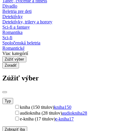
Tanec, cvičenie a fitness
Divadlo
Beletria pre deti
Detektívky
Detektívky, trilery a horory
Sci-fi a fantasy
Romantika
Sci-fi
Spoločenská beletria
Romantické
Viac kategórií
Zúžiť výber
Zoradiť
Zúžiť výber
Typ
kniha (150 titulov)
kniha
150
audiokniha (28 titulov)
audiokniha
28
e-kniha (17 titulov)
e-kniha
17
Zobraziť iba