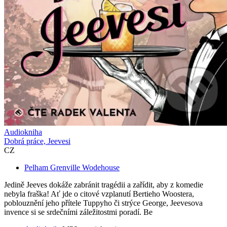
Audiokniha
Dobrá práce, Jeevesi
CZ
Pelham Grenville Wodehouse
Jedině Jeeves dokáže zabránit tragédii a zařídit, aby z komedie
nebyla fraška! Ať jde o citové vzplanutí Bertieho Woostera,
poblouznění jeho přítele Tuppyho či strýce George, Jeevesova
invence si se srdečními záležitostmi poradí. Be