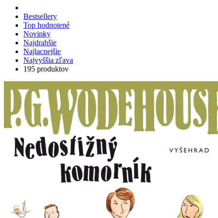
Bestsellery
Top hodnotené
Novinky
Najdrahšie
Najlacnejšie
Najvyššia zľava
195 produktov