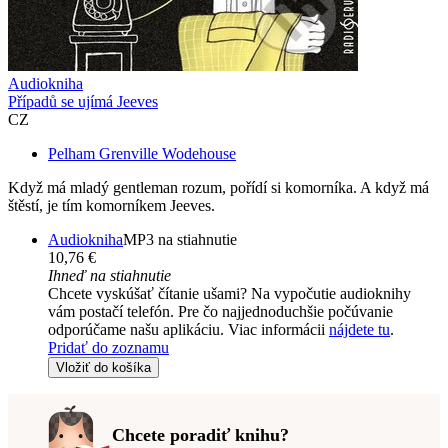
Audiokniha
Případů se ujímá Jeeves
CZ
Pelham Grenville Wodehouse
Když má mladý gentleman rozum, pořídí si komorníka. A když má
štěstí, je tím komorníkem Jeeves.
Audiokniha
MP3 na stiahnutie
10,76 €
Ihneď na stiahnutie
Chcete vyskúšať čítanie ušami? Na vypočutie audioknihy
vám postačí telefón. Pre čo najjednoduchšie počúvanie
odporúčame našu aplikáciu. Viac informácii
nájdete tu
.
Pridať do zoznamu
Vložiť do košíka
Chcete poradiť knihu?