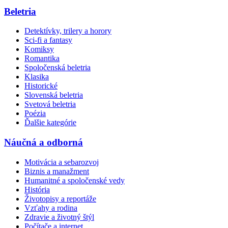
Beletria
Detektívky, trilery a horory
Sci-fi a fantasy
Komiksy
Romantika
Spoločenská beletria
Klasika
Historické
Slovenská beletria
Svetová beletria
Poézia
Ďalšie kategórie
Náučná a odborná
Motivácia a sebarozvoj
Biznis a manažment
Humanitné a spoločenské vedy
História
Životopisy a reportáže
Vzťahy a rodina
Zdravie a životný štýl
Počítače a internet