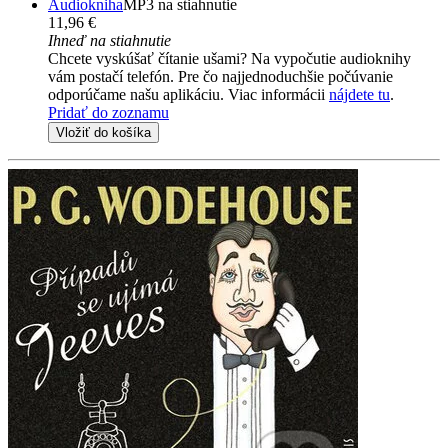
Audiokniha
MP3 na stiahnutie
11,96 €
Ihneď na stiahnutie
Chcete vyskúšať čítanie ušami? Na vypočutie audioknihy
vám postačí telefón. Pre čo najjednoduchšie počúvanie
odporúčame našu aplikáciu. Viac informácii
nájdete tu
.
Pridať do zoznamu
Vložiť do košíka