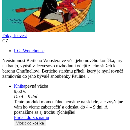
Díky, Jeevesi
CZ
P.G. Wodehouse
Neústupnost Bertieho Woostera ve věci jeho nového koníčka, hry
na banjo, vyústí v Jeevesovo rozhodnutí odejít z jeho služeb k
baronu Chuffnellovi, Bertieho starému příteli, který je nyní rovněž
zamilován do jeho bývalé snoubenky Pauline...
Kniha
pevná väzba
9,60 €
Do 4 – 9 dní
Tento produkt momentálne nemáme na sklade, ale zvyčajne
vám ho vieme zabezpečiť a odoslať do 4 – 9 dní. A
posnažíme sa aj trochu rýchlejšie!
Pridať do zoznamu
Vložiť do košíka