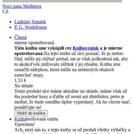
Noci pana Mullinera
CZ
Ladislav Smutek
P. G. Wodehouse
Čítaná
mierne opotrebovaná
Túto knihu sme vykúpili cez
Knihovrátok
a je mierne
opotrebovaná.
Na tejto knihe už síce poznať, že ju niekto
čítal, môže jej chýbať prebal, nie je však poškodená tak, aby
to akokoľvek znižovalo zážitok z jej obsahu. Knihu sme
označili nálepkou, ktorá môže na niektorých obaloch
zanechať stopy.
1,53 €
Na sklade
Tento produkt síce máme aktuálne na sklade, máme však už
iba posledné kusy a ďalšie už nemá ani distribútor, preto je
možné, že bude onedlho úplne vypredaný. Ak ho chcete mať,
ponáhľajte sa!
Vložiť do košíka
Kniha
brožovaná väzba
Vypredané
Ach, mrzí nás to, z tejto knihy sa už predali všetky výtlačky a