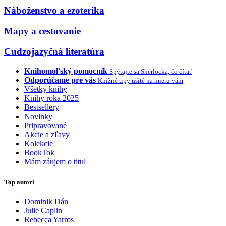
Náboženstvo a ezoterika
Mapy a cestovanie
Cudzojazyčná literatúra
Knihomoľský pomocník
Spýtajte sa Sherlocka, čo čítať
Odporúčame pre vás
Knižné tipy ušité na mieru vám
Všetky knihy
Knihy roka 2025
Bestsellery
Novinky
Pripravované
Akcie a zľavy
Kolekcie
BookTok
Mám záujem o titul
Top autori
Dominik Dán
Julie Caplin
Rebecca Yarros