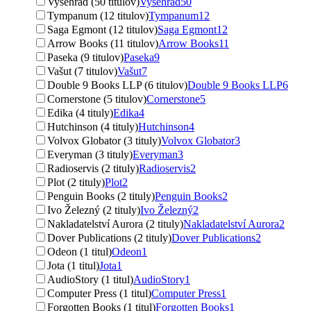
Vyšehrad (50 titulov)
Vyšehrad
50
Tympanum (12 titulov)
Tympanum
12
Saga Egmont (12 titulov)
Saga Egmont
12
Arrow Books (11 titulov)
Arrow Books
11
Paseka (9 titulov)
Paseka
9
Vašut (7 titulov)
Vašut
7
Double 9 Books LLP (6 titulov)
Double 9 Books LLP
6
Cornerstone (5 titulov)
Cornerstone
5
Edika (4 tituly)
Edika
4
Hutchinson (4 tituly)
Hutchinson
4
Volvox Globator (3 tituly)
Volvox Globator
3
Everyman (3 tituly)
Everyman
3
Radioservis (2 tituly)
Radioservis
2
Plot (2 tituly)
Plot
2
Penguin Books (2 tituly)
Penguin Books
2
Ivo Železný (2 tituly)
Ivo Železný
2
Nakladatelství Aurora (2 tituly)
Nakladatelství Aurora
2
Dover Publications (2 tituly)
Dover Publications
2
Odeon (1 titul)
Odeon
1
Jota (1 titul)
Jota
1
AudioStory (1 titul)
AudioStory
1
Computer Press (1 titul)
Computer Press
1
Forgotten Books (1 titul)
Forgotten Books
1