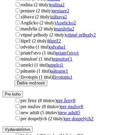
rodina (2 tituly)
rodina
2
peniaze (2 tituly)
peniaze
2
zábava (2 tituly)
zábava
2
Anglicko (2 tituly)
Anglicko
2
manželia (2 tituly)
manželia
2
vtipné príhody (2 tituly)
vtipné príhody
2
lúpež (2 tituly)
lúpež
2
odvaha (1 titul)
odvaha
1
priateľstvo (1 titul)
priateľstvo
1
minulosť (1 titul)
minulosť
1
umelci (1 titul)
umelci
1
pátranie (1 titul)
pátranie
1
životopis (1 titul)
životopis
1
Ďalšie možnosti
Pre koho
pre ženy (8 titulov)
pre ženy
8
pre mužov (8 titulov)
pre mužov
8
new adult (5 titulov)
new adult
5
pre dospelých (2 tituly)
pre dospelých
2
Vydavateľstvo