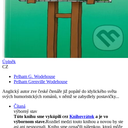
Úplněk
CZ
Pelham G. Wodehouse
Pelham Grenville Wodehouse
Anglický autor zve české čtenáře již popáté do idylického světa
svých humoristických románů, v němž se zabydlely postavičky...
Čítaná
výborný stav
Túto knihu sme vykúpili cez
Knihovrátok
a je vo
výbornom stave.
Rozdiel medzi touto knihou a novou by ste
asi ani nespoznali. Knihu sme označili nálepkou, ktorá môže