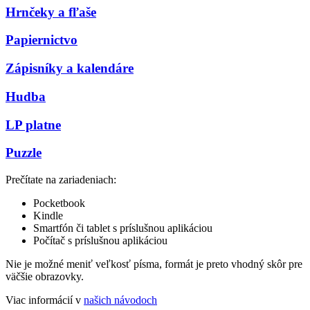
Hrnčeky a fľaše
Papiernictvo
Zápisníky a kalendáre
Hudba
LP platne
Puzzle
Prečítate na zariadeniach:
Pocketbook
Kindle
Smartfón či tablet s príslušnou aplikáciou
Počítač s príslušnou aplikáciou
Nie je možné meniť veľkosť písma, formát je preto vhodný skôr pre
väčšie obrazovky.
Viac informácií v
našich návodoch