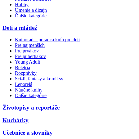
Hobby
Umenie a dizajn
Ďalšie kategórie
Deti a mládež
Knihorad – poradca kníh pre deti
Pre najmenších
Pre prvákov
Pre pubertiakov
Young Adult
Beletria
Rozprávky
Sci-fi, fantasy a komiksy
Leporelá
Náučné knihy
Ďalšie kategórie
Životopisy a reportáže
Kuchárky
Učebnice a slovníky