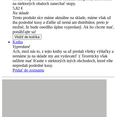
na niektorých obaloch zanechať stopy.
5,82 €
Na sklade
Tento produkt síce máme aktuálne na sklade, máme však už
iba posledné kusy a ďalšie už nemá ani distribútor, preto je
možné, že bude onedlho úplne vypredaný. Ak ho chcete mať,
ponáhľajte sa!
Vložiť do košíka
Kniha
Vypredané
Ach, mrzí nás to, z tejto knihy sa už predali všetky výtlačky a
nemáme ju na sklade my ani vydavateľ :( Teoreticky však
môžete mať šťastie v niektorých iných obchodoch, ktoré ešte
nepredali posledné kusy.
Pridať do zoznamu