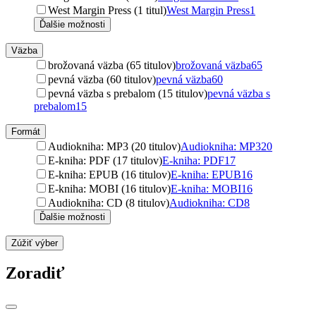
West Margin Press (1 titul)
West Margin Press
1
Ďalšie možnosti
Väzba
brožovaná väzba (65 titulov)
brožovaná väzba
65
pevná väzba (60 titulov)
pevná väzba
60
pevná väzba s prebalom (15 titulov)
pevná väzba s
prebalom
15
Formát
Audiokniha: MP3 (20 titulov)
Audiokniha: MP3
20
E-kniha: PDF (17 titulov)
E-kniha: PDF
17
E-kniha: EPUB (16 titulov)
E-kniha: EPUB
16
E-kniha: MOBI (16 titulov)
E-kniha: MOBI
16
Audiokniha: CD (8 titulov)
Audiokniha: CD
8
Ďalšie možnosti
Zúžiť výber
Zoradiť