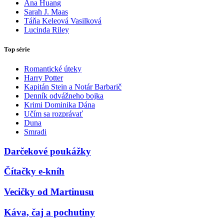
Ana Huang
Sarah J. Maas
Táňa Keleová Vasilková
Lucinda Riley
Top série
Romantické úteky
Harry Potter
Kapitán Stein a Notár Barbarič
Denník odvážneho bojka
Krimi Dominika Dána
Učím sa rozprávať
Duna
Smradi
Darčekové poukážky
Čítačky e-kníh
Vecičky od Martinusu
Káva, čaj a pochutiny