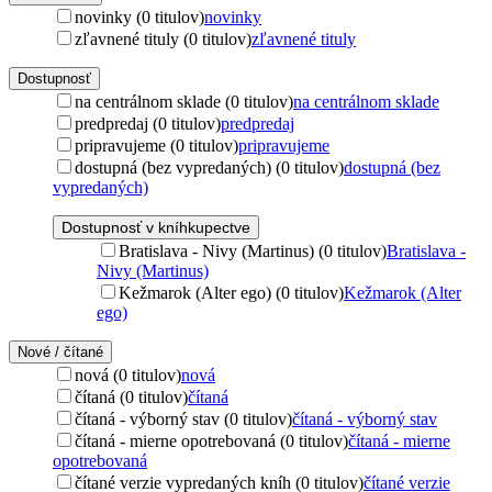
novinky (0 titulov)
novinky
zľavnené tituly (0 titulov)
zľavnené tituly
Dostupnosť
na centrálnom sklade (0 titulov)
na centrálnom sklade
predpredaj (0 titulov)
predpredaj
pripravujeme (0 titulov)
pripravujeme
dostupná (bez vypredaných) (0 titulov)
dostupná (bez
vypredaných)
Dostupnosť v kníhkupectve
Bratislava - Nivy (Martinus) (0 titulov)
Bratislava -
Nivy (Martinus)
Kežmarok (Alter ego) (0 titulov)
Kežmarok (Alter
ego)
Nové / čítané
nová (0 titulov)
nová
čítaná (0 titulov)
čítaná
čítaná - výborný stav (0 titulov)
čítaná - výborný stav
čítaná - mierne opotrebovaná (0 titulov)
čítaná - mierne
opotrebovaná
čítané verzie vypredaných kníh (0 titulov)
čítané verzie