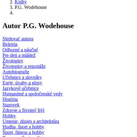
Knihy
P.G. Wodehouse
Autor P.G. Wodehouse
Sledovať autora
Beletria
Odborné a náučné
Pre deti a mládež
Životopisy
Životopisy a reportáže
Autobiografie
Učebnice a slovníky
Eseje, úvahy a glosy
Jazykové učebnice
Humanitné a spoločenské vedy
História
Starovek
Zdravie a životný štýl
Hobby
Umenie, dizajn a architektúra
Hudba, šport a hobby
Šport, fitness a hobby