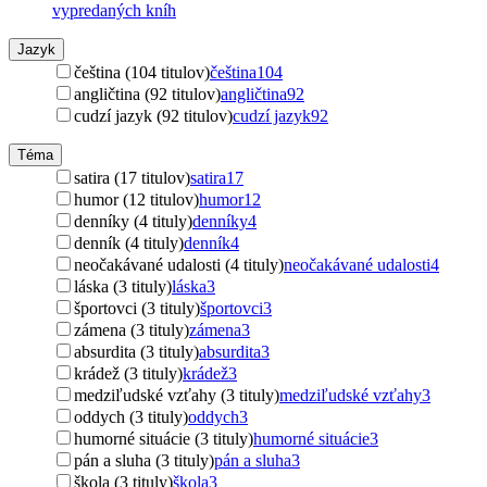
vypredaných kníh
Jazyk
čeština (104 titulov)
čeština
104
angličtina (92 titulov)
angličtina
92
cudzí jazyk (92 titulov)
cudzí jazyk
92
Téma
satira (17 titulov)
satira
17
humor (12 titulov)
humor
12
denníky (4 tituly)
denníky
4
denník (4 tituly)
denník
4
neočakávané udalosti (4 tituly)
neočakávané udalosti
4
láska (3 tituly)
láska
3
športovci (3 tituly)
športovci
3
zámena (3 tituly)
zámena
3
absurdita (3 tituly)
absurdita
3
krádež (3 tituly)
krádež
3
medziľudské vzťahy (3 tituly)
medziľudské vzťahy
3
oddych (3 tituly)
oddych
3
humorné situácie (3 tituly)
humorné situácie
3
pán a sluha (3 tituly)
pán a sluha
3
škola (3 tituly)
škola
3