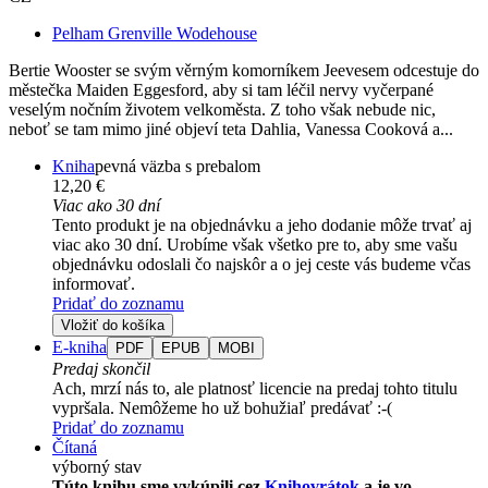
Pelham Grenville Wodehouse
Bertie Wooster se svým věrným komorníkem Jeevesem odcestuje do
městečka Maiden Eggesford, aby si tam léčil nervy vyčerpané
veselým nočním životem velkoměsta. Z toho však nebude nic,
neboť se tam mimo jiné objeví teta Dahlia, Vanessa Cooková a...
Kniha
pevná väzba s prebalom
12,20 €
Viac ako 30 dní
Tento produkt je na objednávku a jeho dodanie môže trvať aj
viac ako 30 dní. Urobíme však všetko pre to, aby sme vašu
objednávku odoslali čo najskôr a o jej ceste vás budeme včas
informovať.
Pridať do zoznamu
Vložiť do košíka
E-kniha
PDF
EPUB
MOBI
Predaj skončil
Ach, mrzí nás to, ale platnosť licencie na predaj tohto titulu
vypršala. Nemôžeme ho už bohužiaľ predávať :-(
Pridať do zoznamu
Čítaná
výborný stav
Túto knihu sme vykúpili cez
Knihovrátok
a je vo