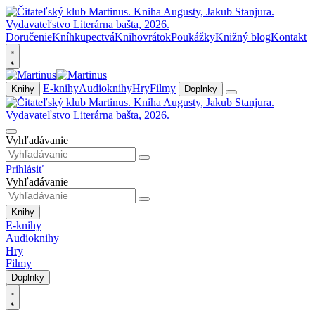
Doručenie
Kníhkupectvá
Knihovrátok
Poukážky
Knižný blog
Kontakt
E-knihy
Audioknihy
Hry
Filmy
Knihy
Doplnky
Vyhľadávanie
Prihlásiť
Vyhľadávanie
Knihy
E-knihy
Audioknihy
Hry
Filmy
Doplnky