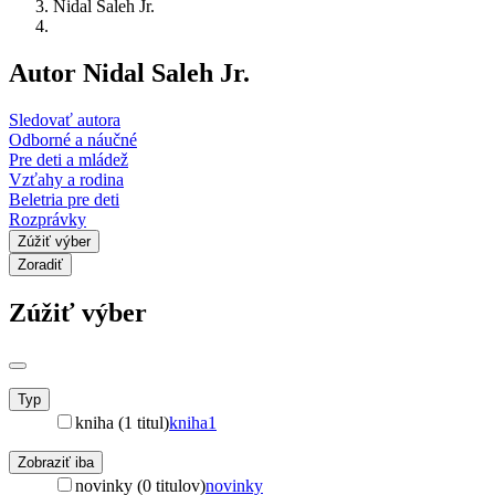
Nidal Saleh Jr.
Autor Nidal Saleh Jr.
Sledovať autora
Odborné a náučné
Pre deti a mládež
Vzťahy a rodina
Beletria pre deti
Rozprávky
Zúžiť výber
Zoradiť
Zúžiť výber
Typ
kniha (1 titul)
kniha
1
Zobraziť iba
novinky (0 titulov)
novinky