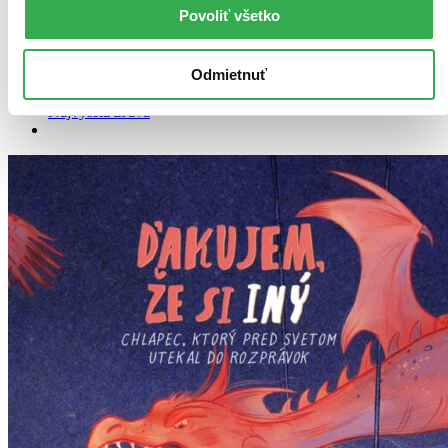
Povoliť všetko
Bestsellery
Top hodnotené
Novinky
Odmietnuť
Najdrahšie
Najlacnejšie
Najvyššia zľava