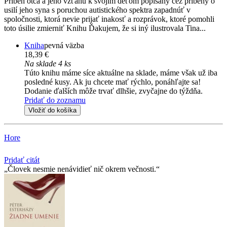
Príbeh otca a jeho vzťahu k svojim deťom popísaný cez príbehy o
usilí jeho syna s poruchou autistického spektra zapadnúť v
spoločnosti, ktorá nevie prijať inakosť a rozprávok, ktoré pomohli
toto úsilie zmierniť Knihu Ďakujem, že si iný ilustrovala Tina...
Kniha
pevná väzba
18,39 €
Na sklade 4 ks
Túto knihu máme síce aktuálne na sklade, máme však už iba
posledné kusy. Ak ju chcete mať rýchlo, ponáhľajte sa!
Dodanie ďalších môže trvať dlhšie, zvyčajne do týždňa.
Pridať do zoznamu
Vložiť do košíka
Hore
Pridať citát
Človek nesmie nenávidieť nič okrem večnosti.