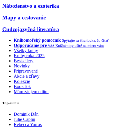
Náboženstvo a ezoterika
Mapy a cestovanie
Cudzojazyčná literatúra
Knihomoľský pomocník
Spýtajte sa Sherlocka, čo čítať
Odporúčame pre vás
Knižné tipy ušité na mieru vám
Všetky knihy
Knihy roka 2025
Bestsellery
Novinky
Pripravované
Akcie a zľavy
Kolekcie
BookTok
Mám záujem o titul
Top autori
Dominik Dán
Julie Caplin
Rebecca Yarros