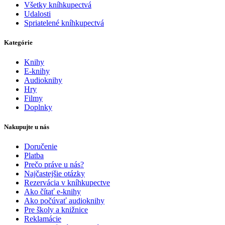
Všetky kníhkupectvá
Udalosti
Spriatelené kníhkupectvá
Kategórie
Knihy
E-knihy
Audioknihy
Hry
Filmy
Doplnky
Nakupujte u nás
Doručenie
Platba
Prečo práve u nás?
Najčastejšie otázky
Rezervácia v kníhkupectve
Ako čítať e-knihy
Ako počúvať audioknihy
Pre školy a knižnice
Reklamácie