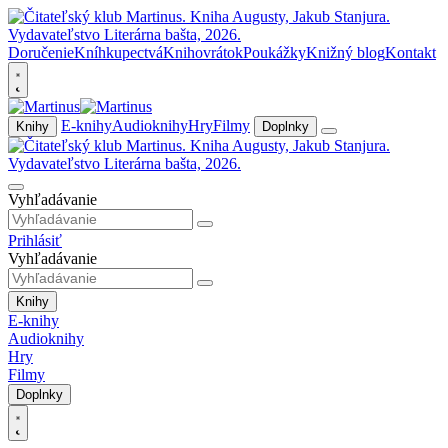
Doručenie
Kníhkupectvá
Knihovrátok
Poukážky
Knižný blog
Kontakt
E-knihy
Audioknihy
Hry
Filmy
Knihy
Doplnky
Vyhľadávanie
Prihlásiť
Vyhľadávanie
Knihy
E-knihy
Audioknihy
Hry
Filmy
Doplnky