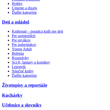
Hobby
Umenie a dizajn
Ďalšie kategórie
Deti a mládež
Knihorad – poradca kníh pre deti
Pre najmenších
Pre prvákov
Pre pubertiakov
Young Adult
Beletria
Rozprávky
Sci-fi, fantasy a komiksy
Leporelá
Náučné knihy
Ďalšie kategórie
Životopisy a reportáže
Kuchárky
Učebnice a slovníky