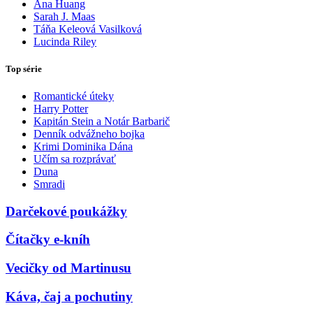
Ana Huang
Sarah J. Maas
Táňa Keleová Vasilková
Lucinda Riley
Top série
Romantické úteky
Harry Potter
Kapitán Stein a Notár Barbarič
Denník odvážneho bojka
Krimi Dominika Dána
Učím sa rozprávať
Duna
Smradi
Darčekové poukážky
Čítačky e-kníh
Vecičky od Martinusu
Káva, čaj a pochutiny