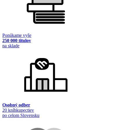
Ponúkame vyše
250 000 titulov
na sklade
Osobný odber
20 kníhkupectiev
po celom Slovensku