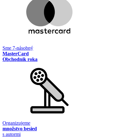
Sme 7-násobný
MasterCard
Obchodník roka
Organizujeme
množstvo besied
s autormi