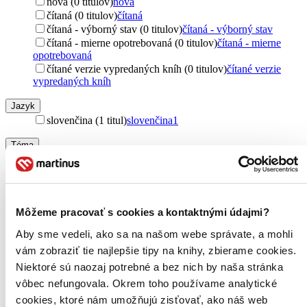
nová (0 titulov)
nová
čítaná (0 titulov)
čítaná
čítaná - výborný stav (0 titulov)
čítaná - výborný stav
čítaná - mierne opotrebovaná (0 titulov)
čítaná - mierne
opotrebovaná
čítané verzie vypredaných kníh (0 titulov)
čítané verzie
vypredaných kníh
Jazyk
slovenčina (1 titul)
slovenčina
1
Téma
rodina (1 titul)
rodina
1
spoločnosť (1 titul)
spoločnosť
1
vzťahy (1 titul)
vzťahy
1
láska (1 titul)
láska
1
Môžeme pracovať s cookies a kontaktnými údajmi?
rodičovstvo (1 titul)
rodičovstvo
1
výchova (1 titul)
výchova
1
Aby sme vedeli, ako sa na našom webe správate, a mohli
dospievania (1 titul)
dospievania
1
vám zobraziť tie najlepšie tipy na knihy, zbierame cookies.
priateľstvo (1 titul)
priateľstvo
1
Niektoré sú naozaj potrebné a bez nich by naša stránka
autizmus (1 titul)
autizmus
1
dobrodružstvo (1 titul)
dobrodružstvo
1
vôbec nefungovala. Okrem toho používame analytické
deti (1 titul)
deti
1
cookies, ktoré nám umožňujú zisťovať, ako náš web