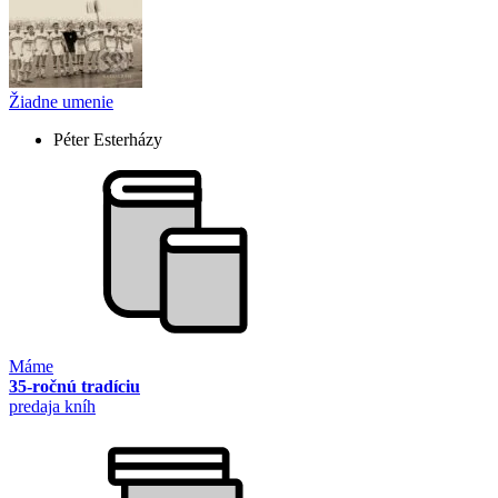
Žiadne umenie
Péter Esterházy
Máme
35-ročnú tradíciu
predaja kníh