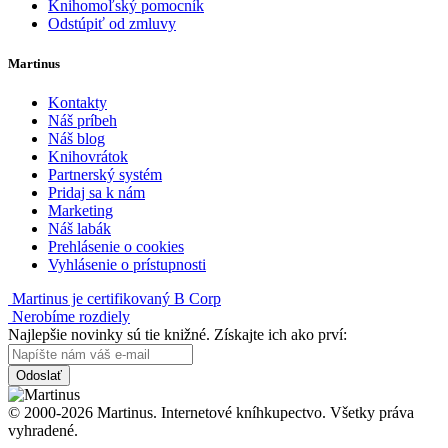
Knihomoľský pomocník
Odstúpiť od zmluvy
Martinus
Kontakty
Náš príbeh
Náš blog
Knihovrátok
Partnerský systém
Pridaj sa k nám
Marketing
Náš labák
Prehlásenie o cookies
Vyhlásenie o prístupnosti
Martinus je certifikovaný B Corp
Nerobíme rozdiely
Najlepšie novinky sú tie knižné. Získajte ich ako prví:
Odoslať
© 2000-2026 Martinus. Internetové kníhkupectvo. Všetky práva
vyhradené.