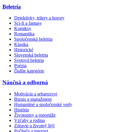
Beletria
Detektívky, trilery a horory
Sci-fi a fantasy
Komiksy
Romantika
Spoločenská beletria
Klasika
Historické
Slovenská beletria
Svetová beletria
Poézia
Ďalšie kategórie
Náučná a odborná
Motivácia a sebarozvoj
Biznis a manažment
Humanitné a spoločenské vedy
História
Životopisy a reportáže
Vzťahy a rodina
Zdravie a životný štýl
Počítače a internet