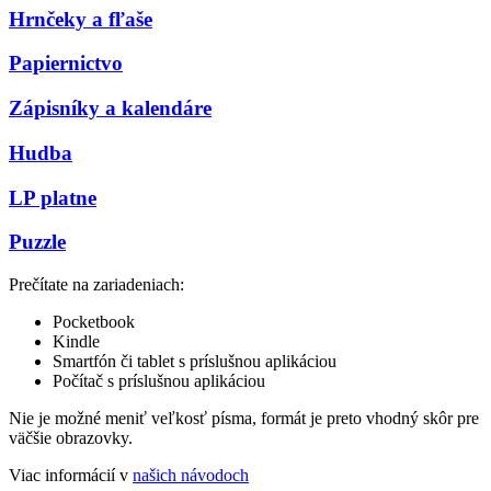
Hrnčeky a fľaše
Papiernictvo
Zápisníky a kalendáre
Hudba
LP platne
Puzzle
Prečítate na zariadeniach:
Pocketbook
Kindle
Smartfón či tablet s príslušnou aplikáciou
Počítač s príslušnou aplikáciou
Nie je možné meniť veľkosť písma, formát je preto vhodný skôr pre
väčšie obrazovky.
Viac informácií v
našich návodoch