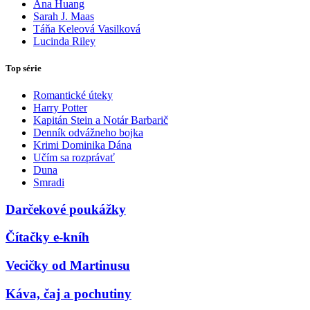
Ana Huang
Sarah J. Maas
Táňa Keleová Vasilková
Lucinda Riley
Top série
Romantické úteky
Harry Potter
Kapitán Stein a Notár Barbarič
Denník odvážneho bojka
Krimi Dominika Dána
Učím sa rozprávať
Duna
Smradi
Darčekové poukážky
Čítačky e-kníh
Vecičky od Martinusu
Káva, čaj a pochutiny