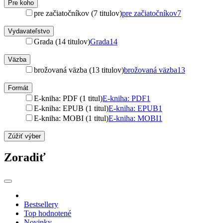
Pre koho
pre začiatočníkov (7 titulov)
pre začiatočníkov
7
Vydavateľstvo
Grada (14 titulov)
Grada
14
Väzba
brožovaná väzba (13 titulov)
brožovaná väzba
13
Formát
E-kniha: PDF (1 titul)
E-kniha: PDF
1
E-kniha: EPUB (1 titul)
E-kniha: EPUB
1
E-kniha: MOBI (1 titul)
E-kniha: MOBI
1
Zúžiť výber
Zoradiť
Bestsellery
Top hodnotené
Novinky