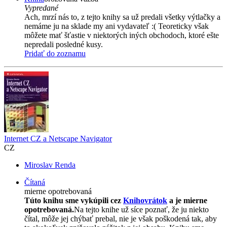
Vypredané
Ach, mrzí nás to, z tejto knihy sa už predali všetky výtlačky a
nemáme ju na sklade my ani vydavateľ :( Teoreticky však
môžete mať šťastie v niektorých iných obchodoch, ktoré ešte
nepredali posledné kusy.
Pridať do zoznamu
Internet CZ a Netscape Navigator
CZ
Miroslav Renda
Čítaná
mierne opotrebovaná
Túto knihu sme vykúpili cez
Knihovrátok
a je mierne
opotrebovaná.
Na tejto knihe už síce poznať, že ju niekto
čítal, môže jej chýbať prebal, nie je však poškodená tak, aby