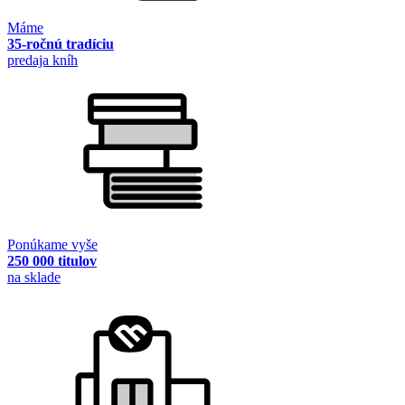
Máme
35-ročnú tradíciu
predaja kníh
Ponúkame vyše
250 000 titulov
na sklade