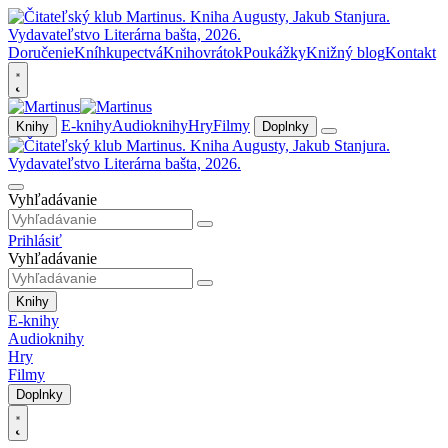
Doručenie
Kníhkupectvá
Knihovrátok
Poukážky
Knižný blog
Kontakt
E-knihy
Audioknihy
Hry
Filmy
Knihy
Doplnky
Vyhľadávanie
Prihlásiť
Vyhľadávanie
Knihy
E-knihy
Audioknihy
Hry
Filmy
Doplnky