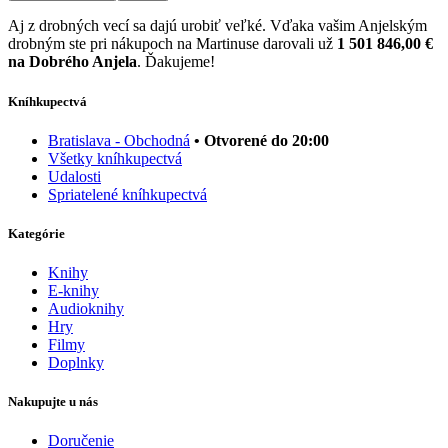
Aj z drobných vecí sa dajú urobiť veľké. Vďaka vašim Anjelským
drobným ste pri nákupoch na Martinuse darovali už
1 501 846,00 €
na Dobrého Anjela
. Ďakujeme!
Kníhkupectvá
Bratislava - Obchodná
• Otvorené do 20:00
Všetky kníhkupectvá
Udalosti
Spriatelené kníhkupectvá
Kategórie
Knihy
E-knihy
Audioknihy
Hry
Filmy
Doplnky
Nakupujte u nás
Doručenie