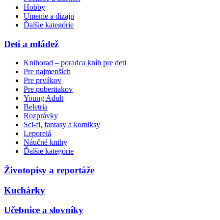
Hobby
Umenie a dizajn
Ďalšie kategórie
Deti a mládež
Knihorad – poradca kníh pre deti
Pre najmenších
Pre prvákov
Pre pubertiakov
Young Adult
Beletria
Rozprávky
Sci-fi, fantasy a komiksy
Leporelá
Náučné knihy
Ďalšie kategórie
Životopisy a reportáže
Kuchárky
Učebnice a slovníky