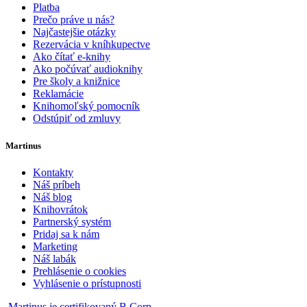
Platba
Prečo práve u nás?
Najčastejšie otázky
Rezervácia v kníhkupectve
Ako čítať e-knihy
Ako počúvať audioknihy
Pre školy a knižnice
Reklamácie
Knihomoľský pomocník
Odstúpiť od zmluvy
Martinus
Kontakty
Náš príbeh
Náš blog
Knihovrátok
Partnerský systém
Pridaj sa k nám
Marketing
Náš labák
Prehlásenie o cookies
Vyhlásenie o prístupnosti
Martinus je certifikovaný B Corp