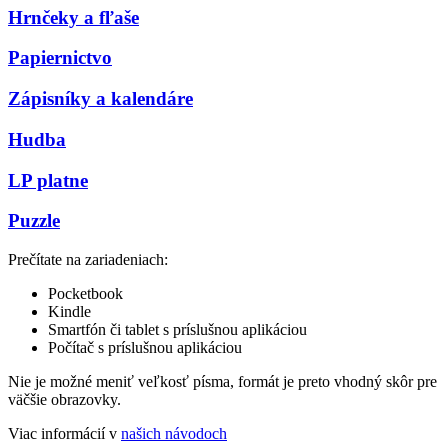
Hrnčeky a fľaše
Papiernictvo
Zápisníky a kalendáre
Hudba
LP platne
Puzzle
Prečítate na zariadeniach:
Pocketbook
Kindle
Smartfón či tablet s príslušnou aplikáciou
Počítač s príslušnou aplikáciou
Nie je možné meniť veľkosť písma, formát je preto vhodný skôr pre
väčšie obrazovky.
Viac informácií v
našich návodoch