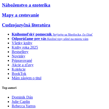
Náboženstvo a ezoterika
Mapy a cestovanie
Cudzojazyčná literatúra
Knihomoľský pomocník
Spýtajte sa Sherlocka, čo čítať
Odporúčame pre vás
Knižné tipy ušité na mieru vám
Všetky knihy
Knihy roka 2025
Bestsellery
Novinky
Pripravované
Akcie a zľavy
Kolekcie
BookTok
Mám záujem o titul
Top autori
Dominik Dán
Julie Caplin
Rebecca Yarros