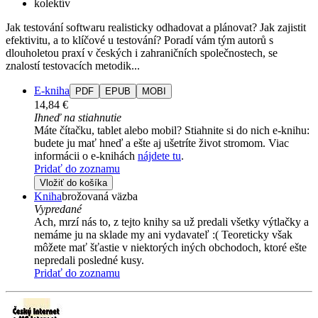
kolektív
Jak testování softwaru realisticky odhadovat a plánovat? Jak zajistit
efektivitu, a to klíčové u testování? Poradí vám tým autorů s
dlouholetou praxí v českých i zahraničních společnostech, se
znalostí testovacích metodik...
E-kniha
PDF
EPUB
MOBI
14,84 €
Ihneď na stiahnutie
Máte čítačku, tablet alebo mobil? Stiahnite si do nich e-knihu:
budete ju mať hneď a ešte aj ušetríte život stromom. Viac
informácii o e-knihách
nájdete tu
.
Pridať do zoznamu
Vložiť do košíka
Kniha
brožovaná väzba
Vypredané
Ach, mrzí nás to, z tejto knihy sa už predali všetky výtlačky a
nemáme ju na sklade my ani vydavateľ :( Teoreticky však
môžete mať šťastie v niektorých iných obchodoch, ktoré ešte
nepredali posledné kusy.
Pridať do zoznamu