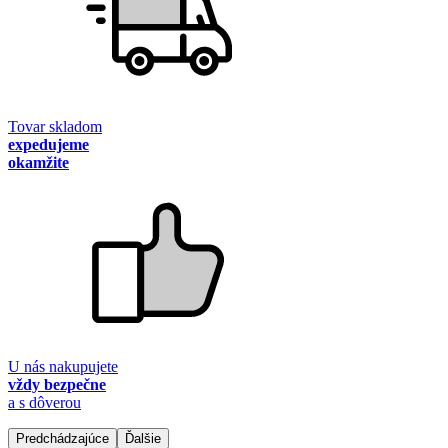
Tovar skladom
expedujeme
okamžite
U nás nakupujete
vždy bezpečne
a s dôverou
Predchádzajúce
Ďalšie