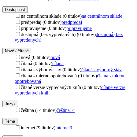
Dostupnosť
na centrálnom sklade (0 titulov)
na centrálnom sklade
predpredaj (0 titulov)
predpredaj
pripravujeme (0 titulov)
pripravujeme
dostupná (bez vypredaných) (0 titulov)
dostupná (bez
vypredaných)
Nové / čítané
nová (0 titulov)
nová
čítaná (0 titulov)
čítaná
čítaná - výborný stav (0 titulov)
čítaná - výborný stav
čítaná - mierne opotrebovaná (0 titulov)
čítaná - mierne
opotrebovaná
čítané verzie vypredaných kníh (0 titulov)
čítané verzie
vypredaných kníh
Jazyk
čeština (14 titulov)
čeština
14
Téma
internet (9 titulov)
internet
9