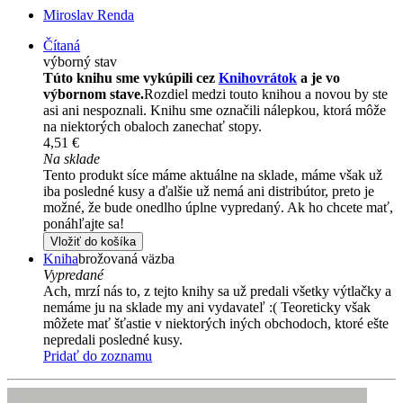
Miroslav Renda
Čítaná
výborný stav
Túto knihu sme vykúpili cez
Knihovrátok
a je vo
výbornom stave.
Rozdiel medzi touto knihou a novou by ste
asi ani nespoznali. Knihu sme označili nálepkou, ktorá môže
na niektorých obaloch zanechať stopy.
4,51 €
Na sklade
Tento produkt síce máme aktuálne na sklade, máme však už
iba posledné kusy a ďalšie už nemá ani distribútor, preto je
možné, že bude onedlho úplne vypredaný. Ak ho chcete mať,
ponáhľajte sa!
Vložiť do košíka
Kniha
brožovaná väzba
Vypredané
Ach, mrzí nás to, z tejto knihy sa už predali všetky výtlačky a
nemáme ju na sklade my ani vydavateľ :( Teoreticky však
môžete mať šťastie v niektorých iných obchodoch, ktoré ešte
nepredali posledné kusy.
Pridať do zoznamu