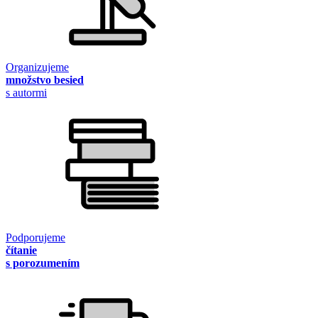
Organizujeme
množstvo besied
s autormi
Podporujeme
čítanie
s porozumením