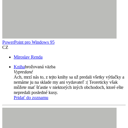
PowerPoint pro Windows 95
CZ
Miroslav Renda
Kniha
brožovaná väzba
Vypredané
Ach, mrzí nás to, z tejto knihy sa už predali všetky výtlačky a
nemáme ju na sklade my ani vydavateľ :( Teoreticky však
môžete mať šťastie v niektorých iných obchodoch, ktoré ešte
nepredali posledné kusy.
Pridať do zoznamu