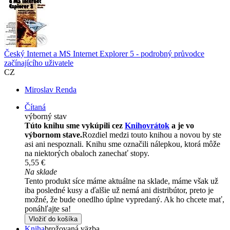
Český Internet a MS Internet Explorer 5 - podrobný průvodce
začínajícího uživatele
CZ
Miroslav Renda
Čítaná
výborný stav
Túto knihu sme vykúpili cez
Knihovrátok
a je vo
výbornom stave.
Rozdiel medzi touto knihou a novou by ste
asi ani nespoznali. Knihu sme označili nálepkou, ktorá môže
na niektorých obaloch zanechať stopy.
5,55 €
Na sklade
Tento produkt síce máme aktuálne na sklade, máme však už
iba posledné kusy a ďalšie už nemá ani distribútor, preto je
možné, že bude onedlho úplne vypredaný. Ak ho chcete mať,
ponáhľajte sa!
Vložiť do košíka
Kniha
brožovaná väzba