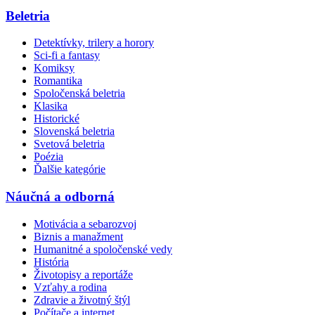
Beletria
Detektívky, trilery a horory
Sci-fi a fantasy
Komiksy
Romantika
Spoločenská beletria
Klasika
Historické
Slovenská beletria
Svetová beletria
Poézia
Ďalšie kategórie
Náučná a odborná
Motivácia a sebarozvoj
Biznis a manažment
Humanitné a spoločenské vedy
História
Životopisy a reportáže
Vzťahy a rodina
Zdravie a životný štýl
Počítače a internet