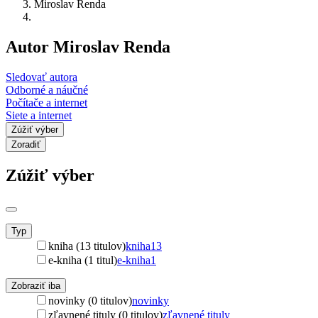
Miroslav Renda
Autor Miroslav Renda
Sledovať autora
Odborné a náučné
Počítače a internet
Siete a internet
Zúžiť výber
Zoradiť
Zúžiť výber
Typ
kniha (13 titulov)
kniha
13
e-kniha (1 titul)
e-kniha
1
Zobraziť iba
novinky (0 titulov)
novinky
zľavnené tituly (0 titulov)
zľavnené tituly