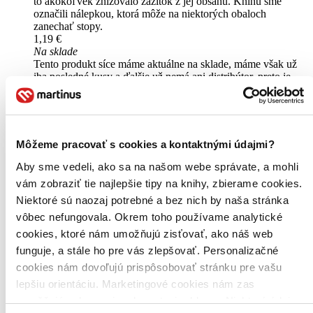
to akokoľvek znižovalo zážitok z jej obsahu. Knihu sme
označili nálepkou, ktorá môže na niektorých obaloch
zanechať stopy.
1,19 €
Na sklade
Tento produkt síce máme aktuálne na sklade, máme však už
iba posledné kusy a ďalšie už nemá ani distribútor, preto je
možné, že bude onedlho úplne vypredaný. Ak ho chcete mať,
ponáhľajte sa!
Vložiť do košíka
Kniha
brožovaná väzba
Vypredané
Môžeme pracovať s cookies a kontaktnými údajmi?
Ach, mrzí nás to, z tejto knihy sa už predali všetky výtlačky a
Aby sme vedeli, ako sa na našom webe správate, a mohli
nemáme ju na sklade my ani vydavateľ :( Teoreticky však
môžete mať šťastie v niektorých iných obchodoch, ktoré ešte
vám zobraziť tie najlepšie tipy na knihy, zbierame cookies.
nepredali posledné kusy.
Niektoré sú naozaj potrebné a bez nich by naša stránka
Pridať do zoznamu
vôbec nefungovala. Okrem toho používame analytické
cookies, ktoré nám umožňujú zisťovať, ako náš web
funguje, a stále ho pre vás zlepšovať. Personalizačné
cookies nám dovoľujú prispôsobovať stránku pre vašu
lepšiu orientáciu. Marketingové cookies nám zas
umožňujú zobrazenie relevantnej reklamy. Niektoré údaje