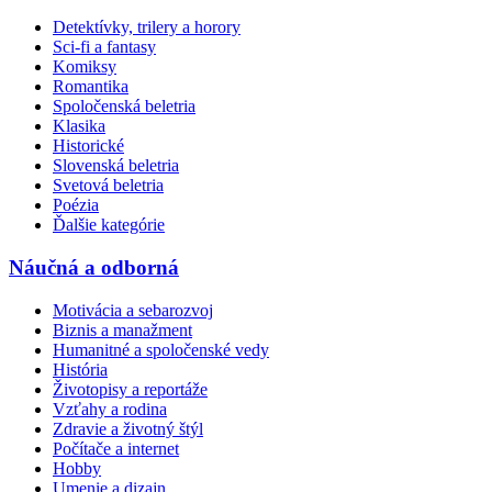
Detektívky, trilery a horory
Sci-fi a fantasy
Komiksy
Romantika
Spoločenská beletria
Klasika
Historické
Slovenská beletria
Svetová beletria
Poézia
Ďalšie kategórie
Náučná a odborná
Motivácia a sebarozvoj
Biznis a manažment
Humanitné a spoločenské vedy
História
Životopisy a reportáže
Vzťahy a rodina
Zdravie a životný štýl
Počítače a internet
Hobby
Umenie a dizajn