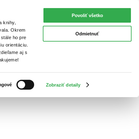
Povoliť všetko
a knihy,
ovala. Okrem
Odmietnuť
stále ho pre
u orientáciu.
dieľame aj s
Ďakujeme!
ngové
Zobraziť detaily