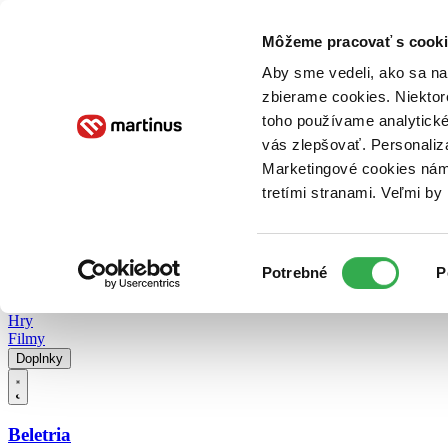
Doručenie
Kníhkupectvá
Knihovrátok
Poukážky
Knižný blog
Kontakt
Môžeme pracovať s cooki
Aby sme vedeli, ako sa na 
zbierame cookies. Niektor
E-knihy
Audioknihy
Hry
Filmy
Knihy
Doplnky
toho používame analytické
vás zlepšovať. Personaliz
Vyhľadávanie
Marketingové cookies nám 
tretími stranami. Veľmi b
Prihlásiť
Vyhľadávanie
Výber
Knihy
Potrebné
P
súhlasu
E-knihy
Audioknihy
Hry
Filmy
Doplnky
Beletria