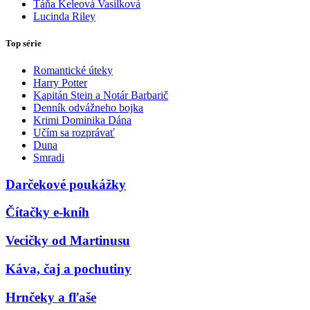
Táňa Keleová Vasilková
Lucinda Riley
Top série
Romantické úteky
Harry Potter
Kapitán Stein a Notár Barbarič
Denník odvážneho bojka
Krimi Dominika Dána
Učím sa rozprávať
Duna
Smradi
Darčekové poukážky
Čítačky e-kníh
Vecičky od Martinusu
Káva, čaj a pochutiny
Hrnčeky a fľaše