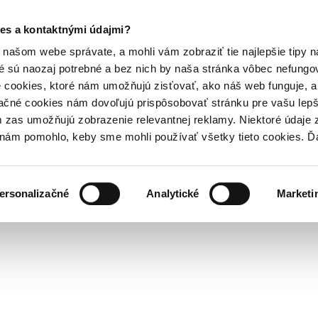
es a kontaktnými údajmi?
našom webe správate, a mohli vám zobraziť tie najlepšie tipy n
é sú naozaj potrebné a bez nich by naša stránka vôbec nefung
 cookies, ktoré nám umožňujú zisťovať, ako náš web funguje, a 
ačné cookies nám dovoľujú prispôsobovať stránku pre vašu lepši
zas umožňujú zobrazenie relevantnej reklamy. Niektoré údaje z
y nám pomohlo, keby sme mohli používať všetky tieto cookies. 
ersonalizačné
Analytické
Marketi