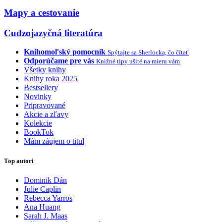
Mapy a cestovanie
Cudzojazyčná literatúra
Knihomoľský pomocník
Spýtajte sa Sherlocka, čo čítať
Odporúčame pre vás
Knižné tipy ušité na mieru vám
Všetky knihy
Knihy roka 2025
Bestsellery
Novinky
Pripravované
Akcie a zľavy
Kolekcie
BookTok
Mám záujem o titul
Top autori
Dominik Dán
Julie Caplin
Rebecca Yarros
Ana Huang
Sarah J. Maas