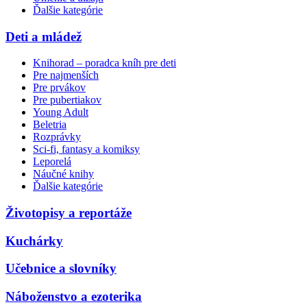
Ďalšie kategórie
Deti a mládež
Knihorad – poradca kníh pre deti
Pre najmenších
Pre prvákov
Pre pubertiakov
Young Adult
Beletria
Rozprávky
Sci-fi, fantasy a komiksy
Leporelá
Náučné knihy
Ďalšie kategórie
Životopisy a reportáže
Kuchárky
Učebnice a slovníky
Náboženstvo a ezoterika