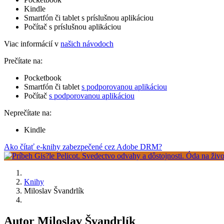
Kindle
Smartfón či tablet s príslušnou aplikáciou
Počítač s príslušnou aplikáciou
Viac informácií v
našich návodoch
Prečítate na:
Pocketbook
Smartfón či tablet
s podporovanou aplikáciou
Počítač
s podporovanou aplikáciou
Neprečítate na:
Kindle
Ako čítať e-knihy zabezpečené cez Adobe DRM?
Knihy
Miloslav Švandrlík
Autor Miloslav Švandrlík