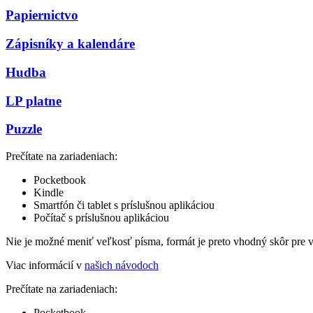
Papiernictvo
Zápisníky a kalendáre
Hudba
LP platne
Puzzle
Prečítate na zariadeniach:
Pocketbook
Kindle
Smartfón či tablet s príslušnou aplikáciou
Počítač s príslušnou aplikáciou
Nie je možné meniť veľkosť písma, formát je preto vhodný skôr pre 
Viac informácií v
našich návodoch
Prečítate na zariadeniach:
Pocketbook