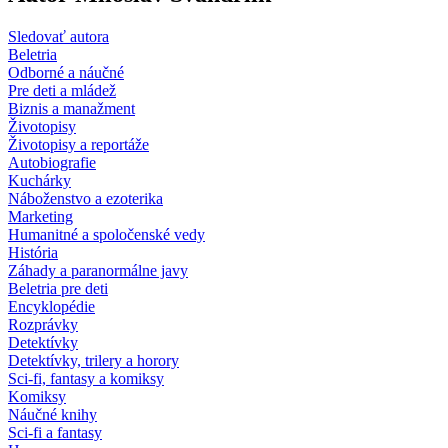
Sledovať autora
Beletria
Odborné a náučné
Pre deti a mládež
Biznis a manažment
Životopisy
Životopisy a reportáže
Autobiografie
Kuchárky
Náboženstvo a ezoterika
Marketing
Humanitné a spoločenské vedy
História
Záhady a paranormálne javy
Beletria pre deti
Encyklopédie
Rozprávky
Detektívky
Detektívky, trilery a horory
Sci-fi, fantasy a komiksy
Komiksy
Náučné knihy
Sci-fi a fantasy