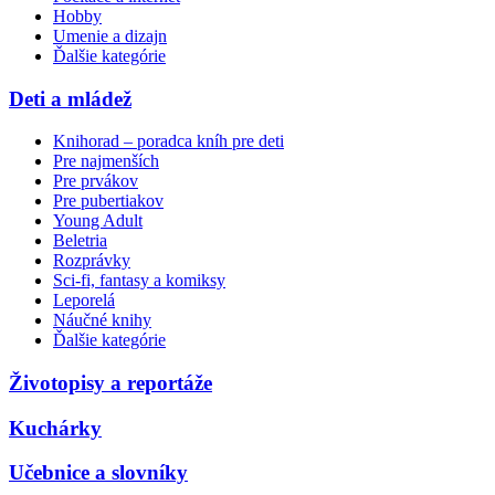
Hobby
Umenie a dizajn
Ďalšie kategórie
Deti a mládež
Knihorad – poradca kníh pre deti
Pre najmenších
Pre prvákov
Pre pubertiakov
Young Adult
Beletria
Rozprávky
Sci-fi, fantasy a komiksy
Leporelá
Náučné knihy
Ďalšie kategórie
Životopisy a reportáže
Kuchárky
Učebnice a slovníky