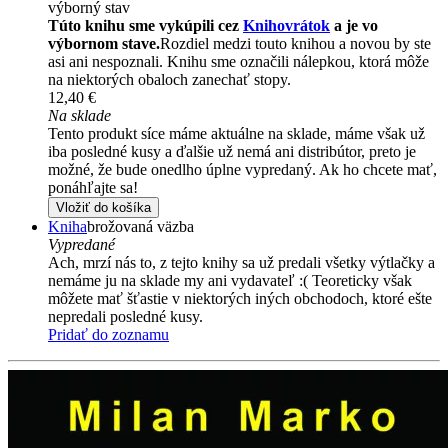
výborný stav
Túto knihu sme vykúpili cez
Knihovrátok
a je vo
výbornom stave.
Rozdiel medzi touto knihou a novou by ste
asi ani nespoznali. Knihu sme označili nálepkou, ktorá môže
na niektorých obaloch zanechať stopy.
12,40 €
Na sklade
Tento produkt síce máme aktuálne na sklade, máme však už
iba posledné kusy a ďalšie už nemá ani distribútor, preto je
možné, že bude onedlho úplne vypredaný. Ak ho chcete mať,
ponáhľajte sa!
Vložiť do košíka
Kniha
brožovaná väzba
Vypredané
Ach, mrzí nás to, z tejto knihy sa už predali všetky výtlačky a
nemáme ju na sklade my ani vydavateľ :( Teoreticky však
môžete mať šťastie v niektorých iných obchodoch, ktoré ešte
nepredali posledné kusy.
Pridať do zoznamu