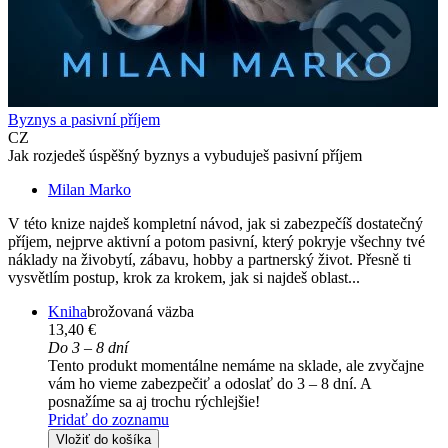
Byznys a pasivní příjem
CZ
Jak rozjedeš úspěšný byznys a vybuduješ pasivní příjem
Milan Marko
V této knize najdeš kompletní návod, jak si zabezpečíš dostatečný
příjem, nejprve aktivní a potom pasivní, který pokryje všechny tvé
náklady na živobytí, zábavu, hobby a partnerský život. Přesně ti
vysvětlím postup, krok za krokem, jak si najdeš oblast...
Kniha
brožovaná väzba
13,40 €
Do 3 – 8 dní
Tento produkt momentálne nemáme na sklade, ale zvyčajne
vám ho vieme zabezpečiť a odoslať do 3 – 8 dní. A
posnažíme sa aj trochu rýchlejšie!
Pridať do zoznamu
Vložiť do košíka