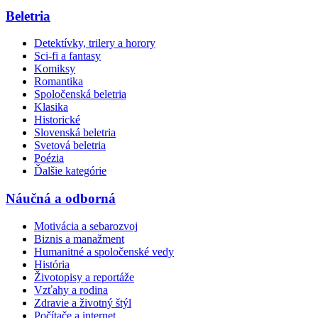
Beletria
Detektívky, trilery a horory
Sci-fi a fantasy
Komiksy
Romantika
Spoločenská beletria
Klasika
Historické
Slovenská beletria
Svetová beletria
Poézia
Ďalšie kategórie
Náučná a odborná
Motivácia a sebarozvoj
Biznis a manažment
Humanitné a spoločenské vedy
História
Životopisy a reportáže
Vzťahy a rodina
Zdravie a životný štýl
Počítače a internet