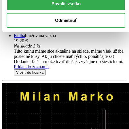
Milan Marko
Povoliť všetko
Táto kniha je praktická príručka s jasným návodom, ako si vytvoríš,
otestuješ a následne budeš úspešne obchodovať tvoju vlastnú
Odmietnuť
stratégiu a kam potom správne investovať. Krátky výstrih, čo sa z
tejto knihy naučíš...
Kniha
brožovaná väzba
19,20 €
Na sklade 3 ks
Túto knihu máme síce aktuálne na sklade, máme však už iba
posledné kusy. Ak ju chcete mať rýchlo, ponáhľajte sa!
Dodanie ďalších môže trvať dlhšie, zvyčajne do šiestich dní.
Pridať do zoznamu
Vložiť do košíka