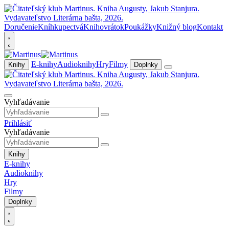
Doručenie
Kníhkupectvá
Knihovrátok
Poukážky
Knižný blog
Kontakt
E-knihy
Audioknihy
Hry
Filmy
Knihy
Doplnky
Vyhľadávanie
Prihlásiť
Vyhľadávanie
Knihy
E-knihy
Audioknihy
Hry
Filmy
Doplnky