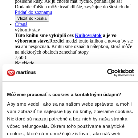
posledné kusy. Ak ju chcete mať rýchlo, ponáhľajte sa!
Dodanie ďalších môže trvať dlhšie, zvyčajne do šiestich dní.
Pridať do zoznamu
Vložiť do košíka
Čítaná
výborný stav
Túto knihu sme vykúpili cez
Knihovrátok
a je vo
výbornom stave.
Rozdiel medzi touto knihou a novou by ste
asi ani nespoznali. Knihu sme označili nálepkou, ktorá môže
na niektorých obaloch zanechať stopy.
7,60 €
Na sklade
Tento produkt síce máme aktuálne na sklade, máme však už
iba posledné kusy a ďalšie už nemá ani distribútor, preto je
možné, že bude onedlho úplne vypredaný. Ak ho chcete mať,
ponáhľajte sa!
Vložiť do košíka
Môžeme pracovať s cookies a kontaktnými údajmi?
Aby sme vedeli, ako sa na našom webe správate, a mohli
vám zobraziť tie najlepšie tipy na knihy, zbierame cookies.
Niektoré sú naozaj potrebné a bez nich by naša stránka
vôbec nefungovala. Okrem toho používame analytické
cookies, ktoré nám umožňujú zisťovať, ako náš web