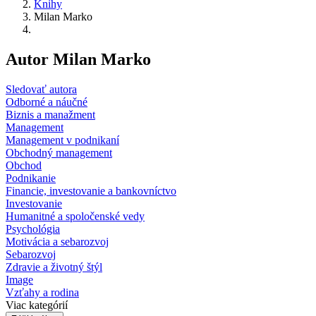
Knihy
Milan Marko
Autor Milan Marko
Sledovať autora
Odborné a náučné
Biznis a manažment
Management
Management v podnikaní
Obchodný management
Obchod
Podnikanie
Financie, investovanie a bankovníctvo
Investovanie
Humanitné a spoločenské vedy
Psychológia
Motivácia a sebarozvoj
Sebarozvoj
Zdravie a životný štýl
Image
Vzťahy a rodina
Viac kategórií