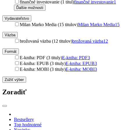
finančné investovanie (1 titul)
finančné investovanie
1
Ďalšie možnosti
Vydavateľstvo
Milan Marko Media (15 titulov)
Milan Marko Media
15
Väzba
brožovaná väzba (12 titulov)
brožovaná väzba
12
Formát
E-kniha: PDF (3 tituly)
E-kniha: PDF
3
E-kniha: EPUB (3 tituly)
E-kniha: EPUB
3
E-kniha: MOBI (3 tituly)
E-kniha: MOBI
3
Zúžiť výber
Zoradiť
Bestsellery
Top hodnotené
Novinky