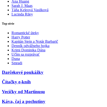
Ana Huang
Sarah J. Maas
Táňa Keleová Vasilková
Lucinda Riley
Top série
Romantické úteky
Harry Potter
Kapitán Stein a Notár Barbarič
Denník odvážneho bojka
Krimi Dominika Dána
Učím sa rozprávať
Duna
Smradi
Darčekové poukážky
Čítačky e-kníh
Vecičky od Martinusu
Káva, čaj a pochutiny