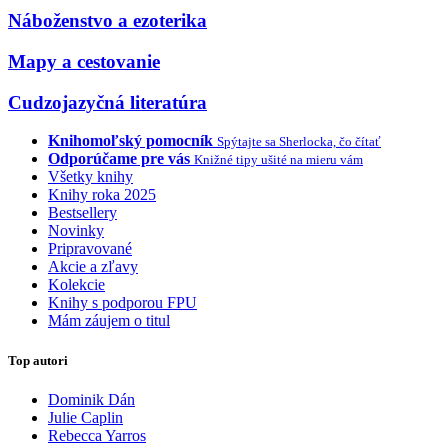
Náboženstvo a ezoterika
Mapy a cestovanie
Cudzojazyčná literatúra
Knihomoľský pomocník
Spýtajte sa Sherlocka, čo čítať
Odporúčame pre vás
Knižné tipy ušité na mieru vám
Všetky knihy
Knihy roka 2025
Bestsellery
Novinky
Pripravované
Akcie a zľavy
Kolekcie
Knihy s podporou FPU
Mám záujem o titul
Top autori
Dominik Dán
Julie Caplin
Rebecca Yarros