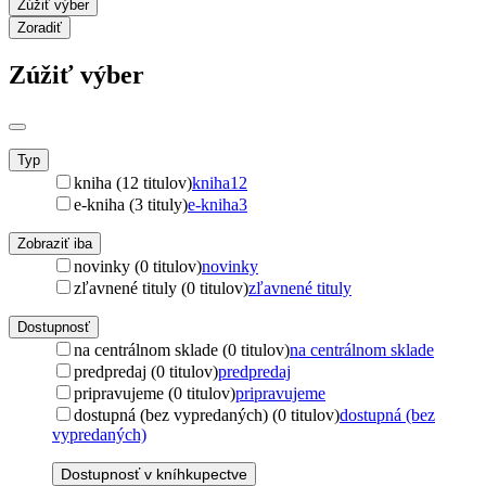
Zúžiť výber
Zoradiť
Zúžiť výber
Typ
kniha (12 titulov)
kniha
12
e-kniha (3 tituly)
e-kniha
3
Zobraziť iba
novinky (0 titulov)
novinky
zľavnené tituly (0 titulov)
zľavnené tituly
Dostupnosť
na centrálnom sklade (0 titulov)
na centrálnom sklade
predpredaj (0 titulov)
predpredaj
pripravujeme (0 titulov)
pripravujeme
dostupná (bez vypredaných) (0 titulov)
dostupná (bez
vypredaných)
Dostupnosť v kníhkupectve