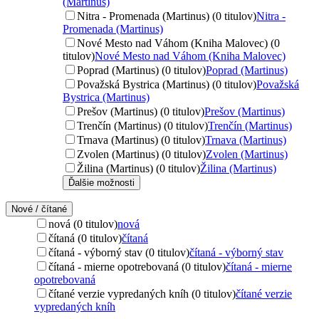
(Martinus)
Nitra - Promenada (Martinus) (0 titulov)
Nitra -
Promenada (Martinus)
Nové Mesto nad Váhom (Kniha Malovec) (0
titulov)
Nové Mesto nad Váhom (Kniha Malovec)
Poprad (Martinus) (0 titulov)
Poprad (Martinus)
Považská Bystrica (Martinus) (0 titulov)
Považská
Bystrica (Martinus)
Prešov (Martinus) (0 titulov)
Prešov (Martinus)
Trenčín (Martinus) (0 titulov)
Trenčín (Martinus)
Trnava (Martinus) (0 titulov)
Trnava (Martinus)
Zvolen (Martinus) (0 titulov)
Zvolen (Martinus)
Žilina (Martinus) (0 titulov)
Žilina (Martinus)
Ďalšie možnosti
Nové / čítané
nová (0 titulov)
nová
čítaná (0 titulov)
čítaná
čítaná - výborný stav (0 titulov)
čítaná - výborný stav
čítaná - mierne opotrebovaná (0 titulov)
čítaná - mierne
opotrebovaná
čítané verzie vypredaných kníh (0 titulov)
čítané verzie
vypredaných kníh