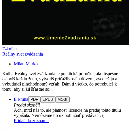
E-kniha
Reálny svet zvádzania
Milan Marko
Kniha Reálny svet zvádzania je praktická príručka, ako úspešne
oslovíš každú ženu, vytvoríš príťažlivosť a dôveru, zvedieš ju a
vybuduješ plnohodnotný vzťah. Dám ti všetko, čo potrebuješ k
tomu, aby si žil šťastne so...
E-kniha
PDF
EPUB
MOBI
Predaj skončil
Ach, mrzí nás to, ale platnosť licencie na predaj tohto titulu
vypršala. Nemôžeme ho už bohužiaľ predávať :-(
Pridať do zoznamu