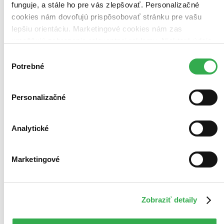
funguje, a stále ho pre vás zlepšovať. Personalizačné
cookies nám dovoľujú prispôsobovať stránku pre vašu
lepšiu orientáciu. Marketingové cookies nám zas
umožňujú zobrazenie relevantnej reklamy. Niektoré údaje
zdieľame aj s tretími stranami. Veľmi by nám pomohlo,
Výber
keby sme mohli používať všetky tieto cookies. Ďakujeme!
Potrebné
súhlasu
Personalizačné
Analytické
Marketingové
Forex Stratégie
Od vytvorenia úspešnej stratégie po finančnú
Zobraziť detaily
slobodu