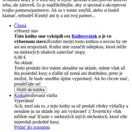
seba, ale zároveň, čo je najdôležitejšie, aby si spoznal a akceptoval
tvojho partnera/partnerov. Ak sa v tomto zmýliš, alebo si budeš
klamať, nebudeš šťastný ani ty a ani tvoj partner...
Čítaná
výborný stav
Túto knihu sme vykúpili cez
Knihovrátok
a je vo
výbornom stave.
Rozdiel medzi touto knihou a novou by ste
asi ani nespoznali. Knihu sme označili nálepkou, ktorá môže
na niektorých obaloch zanechať stopy.
6,90 €
Na sklade
Tento produkt síce máme aktuálne na sklade, máme však už
iba posledné kusy a ďalšie už nemá ani distribútor, preto je
možné, že bude onedlho úplne vypredaný. Ak ho chcete mať,
ponáhľajte sa!
Vložiť do košíka
Kniha
brožovaná väzba
Vypredané
Ach, mrzí nás to, z tejto knihy sa už predali všetky výtlačky a
nemáme ju na sklade my ani vydavateľ :( Teoreticky však
môžete mať šťastie v niektorých iných obchodoch, ktoré ešte
nepredali posledné kusy.
Pridať do zoznamu