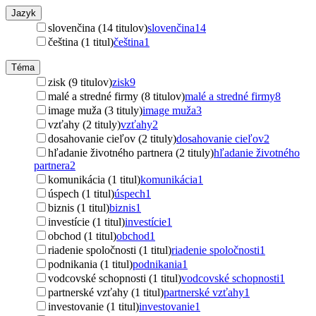
Jazyk
slovenčina (14 titulov)
slovenčina
14
čeština (1 titul)
čeština
1
Téma
zisk (9 titulov)
zisk
9
malé a stredné firmy (8 titulov)
malé a stredné firmy
8
image muža (3 tituly)
image muža
3
vzťahy (2 tituly)
vzťahy
2
dosahovanie cieľov (2 tituly)
dosahovanie cieľov
2
hľadanie životného partnera (2 tituly)
hľadanie životného
partnera
2
komunikácia (1 titul)
komunikácia
1
úspech (1 titul)
úspech
1
biznis (1 titul)
biznis
1
investície (1 titul)
investície
1
obchod (1 titul)
obchod
1
riadenie spoločnosti (1 titul)
riadenie spoločnosti
1
podnikania (1 titul)
podnikania
1
vodcovské schopnosti (1 titul)
vodcovské schopnosti
1
partnerské vzťahy (1 titul)
partnerské vzťahy
1
investovanie (1 titul)
investovanie
1