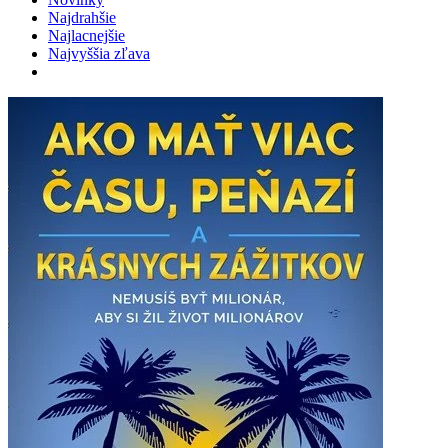
Najdrahšie
Najlacnejšie
Najvyššia zľava