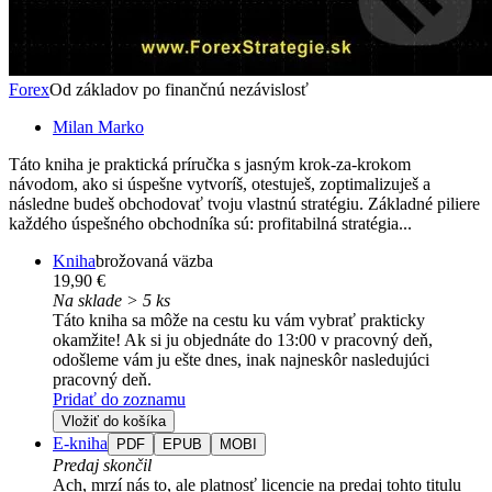
Forex
Od základov po finančnú nezávislosť
Milan Marko
Táto kniha je praktická príručka s jasným krok-za-krokom
návodom, ako si úspešne vytvoríš, otestuješ, zoptimalizuješ a
následne budeš obchodovať tvoju vlastnú stratégiu. Základné piliere
každého úspešného obchodníka sú: profitabilná stratégia...
Kniha
brožovaná väzba
19,90 €
Na sklade > 5 ks
Táto kniha sa môže na cestu ku vám vybrať prakticky
okamžite! Ak si ju objednáte do 13:00 v pracovný deň,
odošleme vám ju ešte dnes, inak najneskôr nasledujúci
pracovný deň.
Pridať do zoznamu
Vložiť do košíka
E-kniha
PDF
EPUB
MOBI
Predaj skončil
Ach, mrzí nás to, ale platnosť licencie na predaj tohto titulu