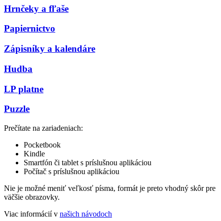
Hrnčeky a fľaše
Papiernictvo
Zápisníky a kalendáre
Hudba
LP platne
Puzzle
Prečítate na zariadeniach:
Pocketbook
Kindle
Smartfón či tablet s príslušnou aplikáciou
Počítač s príslušnou aplikáciou
Nie je možné meniť veľkosť písma, formát je preto vhodný skôr pre
väčšie obrazovky.
Viac informácií v
našich návodoch