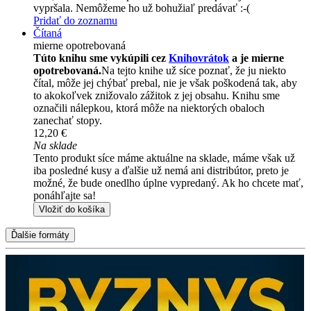
vypršala. Nemôžeme ho už bohužiaľ predávať :-(
Pridať do zoznamu
Čítaná
mierne opotrebovaná
Túto knihu sme vykúpili cez
Knihovrátok
a je mierne
opotrebovaná.
Na tejto knihe už síce poznať, že ju niekto
čítal, môže jej chýbať prebal, nie je však poškodená tak, aby
to akokoľvek znižovalo zážitok z jej obsahu. Knihu sme
označili nálepkou, ktorá môže na niektorých obaloch
zanechať stopy.
12,20 €
Na sklade
Tento produkt síce máme aktuálne na sklade, máme však už
iba posledné kusy a ďalšie už nemá ani distribútor, preto je
možné, že bude onedlho úplne vypredaný. Ak ho chcete mať,
ponáhľajte sa!
Vložiť do košíka
Ďalšie formáty