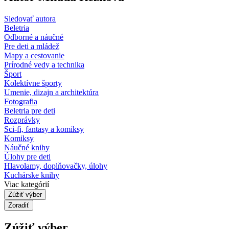
Sledovať autora
Beletria
Odborné a náučné
Pre deti a mládež
Mapy a cestovanie
Prírodné vedy a technika
Šport
Kolektívne športy
Umenie, dizajn a architektúra
Fotografia
Beletria pre deti
Rozprávky
Sci-fi, fantasy a komiksy
Komiksy
Náučné knihy
Úlohy pre deti
Hlavolamy, doplňovačky, úlohy
Kuchárske knihy
Viac kategórií
Zúžiť výber
Zoradiť
Zúžiť výber