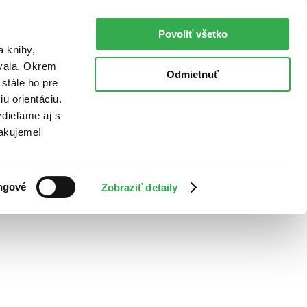
Povoliť všetko
a knihy,
ovala. Okrem
Odmietnuť
stále ho pre
u orientáciu.
dieľame aj s
Ďakujeme!
ngové
Zobraziť detaily