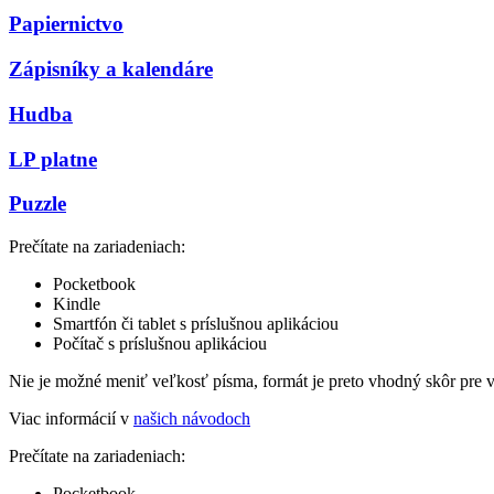
Papiernictvo
Zápisníky a kalendáre
Hudba
LP platne
Puzzle
Prečítate na zariadeniach:
Pocketbook
Kindle
Smartfón či tablet s príslušnou aplikáciou
Počítač s príslušnou aplikáciou
Nie je možné meniť veľkosť písma, formát je preto vhodný skôr pre 
Viac informácií v
našich návodoch
Prečítate na zariadeniach:
Pocketbook