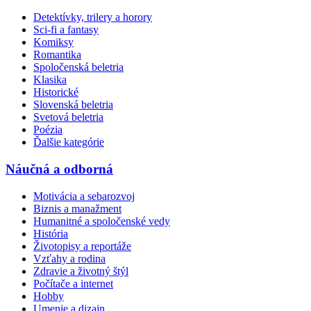
Detektívky, trilery a horory
Sci-fi a fantasy
Komiksy
Romantika
Spoločenská beletria
Klasika
Historické
Slovenská beletria
Svetová beletria
Poézia
Ďalšie kategórie
Náučná a odborná
Motivácia a sebarozvoj
Biznis a manažment
Humanitné a spoločenské vedy
História
Životopisy a reportáže
Vzťahy a rodina
Zdravie a životný štýl
Počítače a internet
Hobby
Umenie a dizajn