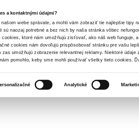
es a kontaktnými údajmi?
našom webe správate, a mohli vám zobraziť tie najlepšie tipy n
é sú naozaj potrebné a bez nich by naša stránka vôbec nefung
 cookies, ktoré nám umožňujú zisťovať, ako náš web funguje, a 
ačné cookies nám dovoľujú prispôsobovať stránku pre vašu lepši
zas umožňujú zobrazenie relevantnej reklamy. Niektoré údaje z
y nám pomohlo, keby sme mohli používať všetky tieto cookies. 
ersonalizačné
Analytické
Marketi