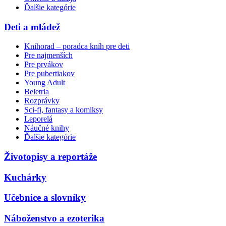
Ďalšie kategórie
Deti a mládež
Knihorad – poradca kníh pre deti
Pre najmenších
Pre prvákov
Pre pubertiakov
Young Adult
Beletria
Rozprávky
Sci-fi, fantasy a komiksy
Leporelá
Náučné knihy
Ďalšie kategórie
Životopisy a reportáže
Kuchárky
Učebnice a slovníky
Náboženstvo a ezoterika