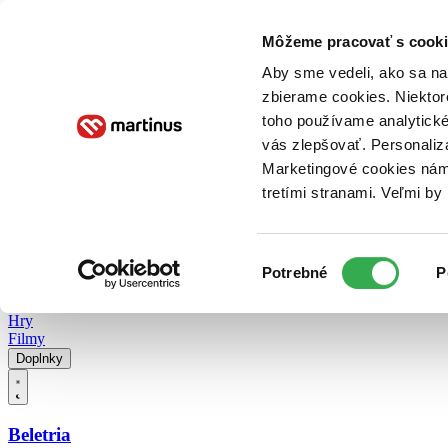
Doručenie
Kníhkupectvá
Knihovrátok
Poukážky
Knižný blog
Kontakt
Môžeme pracovať s cooki
Aby sme vedeli, ako sa na 
zbierame cookies. Niektor
E-knihy
Audioknihy
Hry
Filmy
Knihy
Doplnky
toho používame analytické
vás zlepšovať. Personaliz
Vyhľadávanie
Marketingové cookies nám 
tretími stranami. Veľmi b
Prihlásiť
Vyhľadávanie
Výber
Knihy
Potrebné
P
súhlasu
E-knihy
Audioknihy
Hry
Filmy
Doplnky
Beletria