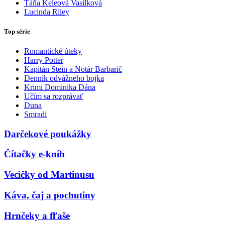
Táňa Keleová Vasilková
Lucinda Riley
Top série
Romantické úteky
Harry Potter
Kapitán Stein a Notár Barbarič
Denník odvážneho bojka
Krimi Dominika Dána
Učím sa rozprávať
Duna
Smradi
Darčekové poukážky
Čítačky e-kníh
Vecičky od Martinusu
Káva, čaj a pochutiny
Hrnčeky a fľaše