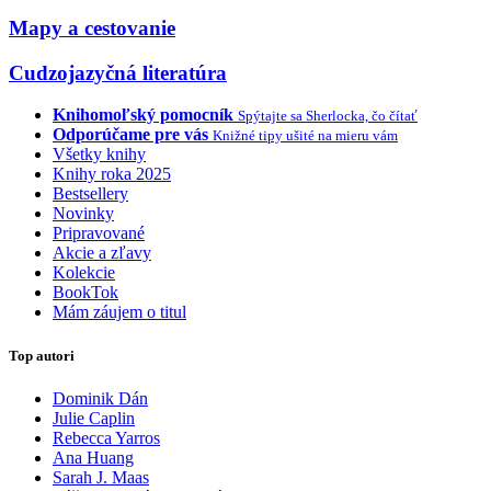
Mapy a cestovanie
Cudzojazyčná literatúra
Knihomoľský pomocník
Spýtajte sa Sherlocka, čo čítať
Odporúčame pre vás
Knižné tipy ušité na mieru vám
Všetky knihy
Knihy roka 2025
Bestsellery
Novinky
Pripravované
Akcie a zľavy
Kolekcie
BookTok
Mám záujem o titul
Top autori
Dominik Dán
Julie Caplin
Rebecca Yarros
Ana Huang
Sarah J. Maas