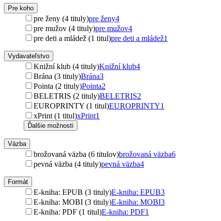
Pre koho
pre ženy (4 tituly)
pre ženy
4
pre mužov (4 tituly)
pre mužov
4
pre deti a mládež (1 titul)
pre deti a mládež
1
Vydavateľstvo
Knižní klub (4 tituly)
Knižní klub
4
Brána (3 tituly)
Brána
3
Pointa (2 tituly)
Pointa
2
BELETRIS (2 tituly)
BELETRIS
2
EUROPRINTY (1 titul)
EUROPRINTY
1
xPrint (1 titul)
xPrint
1
Ďalšie možnosti
Väzba
brožovaná väzba (6 titulov)
brožovaná väzba
6
pevná väzba (4 tituly)
pevná väzba
4
Formát
E-kniha: EPUB (3 tituly)
E-kniha: EPUB
3
E-kniha: MOBI (3 tituly)
E-kniha: MOBI
3
E-kniha: PDF (1 titul)
E-kniha: PDF
1