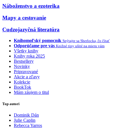
Náboženstvo a ezoterika
Mapy a cestovanie
Cudzojazyčná literatúra
Knihomoľský pomocník
Spýtajte sa Sherlocka, čo čítať
Odporúčame pre vás
Knižné tipy ušité na mieru vám
Všetky knihy
Knihy roka 2025
Bestsellery
Novinky
Pripravované
Akcie a zľavy
Kolekcie
BookTok
Mám záujem o titul
Top autori
Dominik Dán
Julie Caplin
Rebecca Yarros