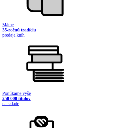
Máme
35-ročnú tradíciu
predaja kníh
Ponúkame vyše
250 000 titulov
na sklade