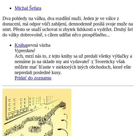
Michal Šefara
Dva pohledy na válku, dva rozdílní muži. Jeden je ve válce z
donucení, má odpor vůči zabíjení, dennodenně posílá svoje muže na
smrt. Přesto se snaží uchovat si zbytek lidskosti a vydržet. Druhý šel
do války dobrovolně, s cílem udělat něco prospěšného...
Kniha
pevná väzba
Vypredané
Ach, mrzí nás to, z tejto knihy sa už predali všetky výtlačky a
nemáme ju na sklade my ani vydavateľ :( Teoreticky však
môžete mať šťastie v niektorých iných obchodoch, ktoré ešte
nepredali posledné kusy.
Pridať do zoznamu