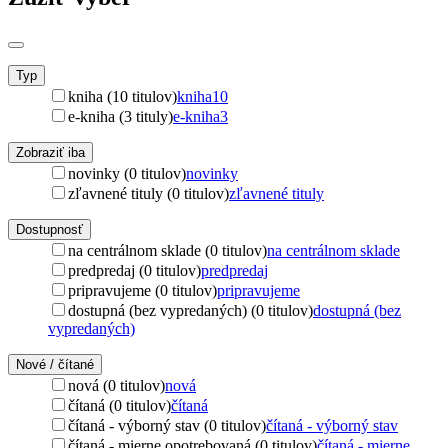
Typ
kniha (10 titulov)
kniha
10
e-kniha (3 tituly)
e-kniha
3
Zobraziť iba
novinky (0 titulov)
novinky
zľavnené tituly (0 titulov)
zľavnené tituly
Dostupnosť
na centrálnom sklade (0 titulov)
na centrálnom sklade
predpredaj (0 titulov)
predpredaj
pripravujeme (0 titulov)
pripravujeme
dostupná (bez vypredaných) (0 titulov)
dostupná (bez
vypredaných)
Nové / čítané
nová (0 titulov)
nová
čítaná (0 titulov)
čítaná
čítaná - výborný stav (0 titulov)
čítaná - výborný stav
čítaná - mierne opotrebovaná (0 titulov)
čítaná - mierne