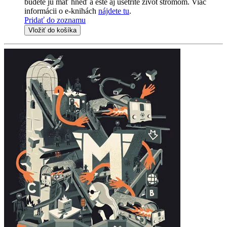
budete ju mať hneď a ešte aj ušetríte život stromom. Viac
informácii o e-knihách
nájdete tu
.
Pridať do zoznamu
Vložiť do košíka