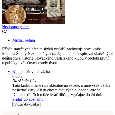
Nezlomná galéra
CZ
Michal Šefara
Příběh statečných břeclavských veslařů zachycuje nová kniha
Michala Šefary Nezlomná galéra. Její autor se inspiroval skutečnými
událostmi z historie Slováckého veslařského klubu v období první
republiky i válečnými osudy dvou...
Kniha
brožovaná väzba
6,80 €
Na sklade 1 ks
Túto knihu máme síce aktuálne na sklade, máme však už iba
posledné kusy. Ak ju chcete mať rýchlo, ponáhľajte sa!
Dodanie ďalších môže trvať dlhšie, zvyčajne do 24 dní.
Pridať do zoznamu
Vložiť do košíka