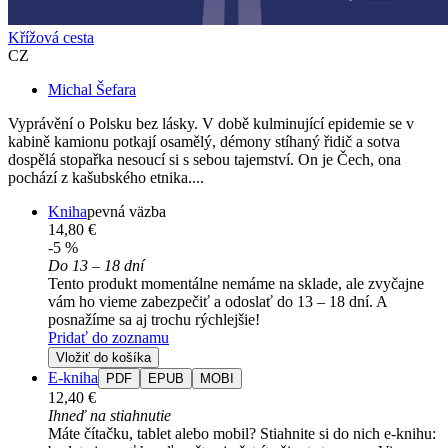
Křížová cesta
CZ
Michal Šefara
Vyprávění o Polsku bez lásky. V době kulminující epidemie se v
kabině kamionu potkají osamělý, démony stíhaný řidič a sotva
dospělá stopařka nesoucí si s sebou tajemství. On je Čech, ona
pochází z kašubského etnika....
Kniha
pevná väzba
14,80 €
-5 %
Do 13 – 18 dní
Tento produkt momentálne nemáme na sklade, ale zvyčajne
vám ho vieme zabezpečiť a odoslať do 13 – 18 dní. A
posnažíme sa aj trochu rýchlejšie!
Pridať do zoznamu
Vložiť do košíka
E-kniha
PDF
EPUB
MOBI
12,40 €
Ihneď na stiahnutie
Máte čítačku, tablet alebo mobil? Stiahnite si do nich e-knihu: