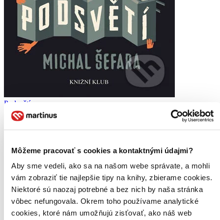
Podsvětí
CZ
Michal Šefara
V pražském metru se děje něco zvláštního. Výpadky světel, podivné
Môžeme pracovať s cookies a kontaktnými údajmi?
oltáře v tunelech, ozvěny a stihomamy jsou však jen předzvěstí
blížící se apokalypsy. Vedoucí techniků, starší muž přezdívaný
Aby sme vedeli, ako sa na našom webe správate, a mohli
Haďák, mladá úspěšná...
vám zobraziť tie najlepšie tipy na knihy, zbierame cookies.
Čítaná
Niektoré sú naozaj potrebné a bez nich by naša stránka
mierne opotrebovaná
vôbec nefungovala. Okrem toho používame analytické
Túto knihu sme vykúpili cez
Knihovrátok
a je mierne
cookies, ktoré nám umožňujú zisťovať, ako náš web
opotrebovaná.
Na tejto knihe už síce poznať, že ju niekto