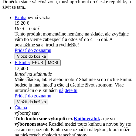
Doněcka stane válečná zóna, musí uprchnout do České republiky a
živit se tam...
Kniha
pevná väzba
19,20 €
Do 4 – 6 dní
Tento produkt momentálne nemáme na sklade, ale zvyčajne
vám ho vieme zabezpečiť a odoslať do 4 – 6 dní. A
posnažíme sa aj trochu rýchlejšie!
Pridať do zoznamu
Vložiť do košíka
E-kniha
EPUB
MOBI
12,40 €
Ihneď na stiahnutie
Máte čítačku, tablet alebo mobil? Stiahnite si do nich e-knihu:
budete ju mať hneď a ešte aj ušetríte život stromom. Viac
informácii o e-knihách
nájdete tu
.
Pridať do zoznamu
Vložiť do košíka
Čítaná
výborný stav
Túto knihu sme vykúpili cez
Knihovrátok
a je vo
výbornom stave.
Rozdiel medzi touto knihou a novou by ste
asi ani nespoznali. Knihu sme označili nálepkou, ktorá môže
na niektorých obaloch zanechať stopy.