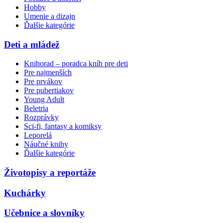
Hobby
Umenie a dizajn
Ďalšie kategórie
Deti a mládež
Knihorad – poradca kníh pre deti
Pre najmenších
Pre prvákov
Pre pubertiakov
Young Adult
Beletria
Rozprávky
Sci-fi, fantasy a komiksy
Leporelá
Náučné knihy
Ďalšie kategórie
Životopisy a reportáže
Kuchárky
Učebnice a slovníky