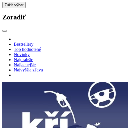
Zúžiť výber
Zoradiť
Bestsellery
Top hodnotené
Novinky
Najdrahšie
Najlacnejšie
Najvyššia zľava