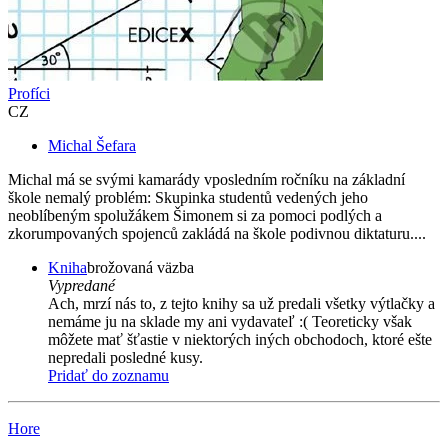
Profíci
CZ
Michal Šefara
Michal má se svými kamarády vposledním ročníku na základní
škole nemalý problém: Skupinka studentů vedených jeho
neoblíbeným spolužákem Šimonem si za pomoci podlých a
zkorumpovaných spojenců zakládá na škole podivnou diktaturu....
Kniha
brožovaná väzba
Vypredané
Ach, mrzí nás to, z tejto knihy sa už predali všetky výtlačky a
nemáme ju na sklade my ani vydavateľ :( Teoreticky však
môžete mať šťastie v niektorých iných obchodoch, ktoré ešte
nepredali posledné kusy.
Pridať do zoznamu
Hore