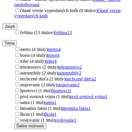
opotrebovaná
čítané verzie vypredaných kníh (0 titulov)
čítané verzie
vypredaných kníh
Jazyk
čeština (13 titulov)
čeština
13
Téma
metro (4 tituly)
metro
4
horor (4 tituly)
horor
4
triler (4 tituly)
triler
4
tehotenstvo (2 tituly)
tehotenstvo
2
automobily (2 tituly)
automobily
2
nechcené dieťa (2 tituly)
nechcené dieťa
2
stopovanie (2 tituly)
stopovanie
2
športovci (1 titul)
športovci
1
prvá svetová vojna (1 titul)
prvá svetová vojna
1
satira (1 titul)
satira
1
literatúra faktu (1 titul)
literatúra faktu
1
škola (1 titul)
škola
1
veslovanie (1 titul)
veslovanie
1
Ďalšie možnosti