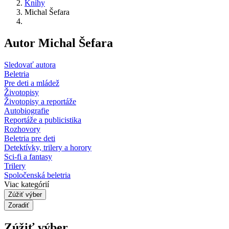
Knihy
Michal Šefara
Autor Michal Šefara
Sledovať autora
Beletria
Pre deti a mládež
Životopisy
Životopisy a reportáže
Autobiografie
Reportáže a publicistika
Rozhovory
Beletria pre deti
Detektívky, trilery a horory
Sci-fi a fantasy
Trilery
Spoločenská beletria
Viac kategórií
Zúžiť výber
Zoradiť
Zúžiť výber