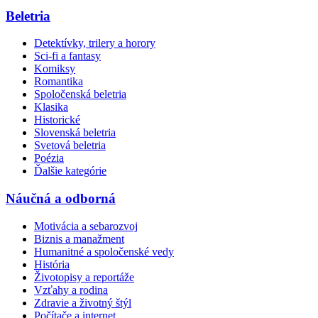
Beletria
Detektívky, trilery a horory
Sci-fi a fantasy
Komiksy
Romantika
Spoločenská beletria
Klasika
Historické
Slovenská beletria
Svetová beletria
Poézia
Ďalšie kategórie
Náučná a odborná
Motivácia a sebarozvoj
Biznis a manažment
Humanitné a spoločenské vedy
História
Životopisy a reportáže
Vzťahy a rodina
Zdravie a životný štýl
Počítače a internet