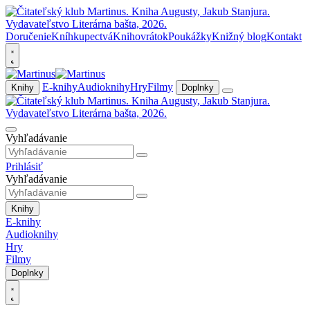
Doručenie
Kníhkupectvá
Knihovrátok
Poukážky
Knižný blog
Kontakt
E-knihy
Audioknihy
Hry
Filmy
Knihy
Doplnky
Vyhľadávanie
Prihlásiť
Vyhľadávanie
Knihy
E-knihy
Audioknihy
Hry
Filmy
Doplnky