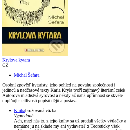
Krylova kytara
CZ
Michal Šefara
Osobní zpověď kytaristy, jeho pohled na povahu společnosti i
jedinců a nadčasové texty Karla Kryla tvoří zajímavý literární celek.
Autorova mladistvá syrovost a někdy až nahá upřímnost se skvěle
doplňují s citlivostí popisů dějů a postav...
Kniha
brožovaná väzba
Vypredané
Ach, mrzí nás to, z tejto knihy sa už predali všetky výtlačky a
nemáme ju na sklade my ani vydavateľ :( Teoreticky však