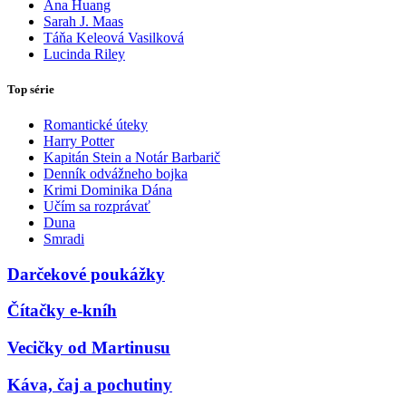
Ana Huang
Sarah J. Maas
Táňa Keleová Vasilková
Lucinda Riley
Top série
Romantické úteky
Harry Potter
Kapitán Stein a Notár Barbarič
Denník odvážneho bojka
Krimi Dominika Dána
Učím sa rozprávať
Duna
Smradi
Darčekové poukážky
Čítačky e-kníh
Vecičky od Martinusu
Káva, čaj a pochutiny