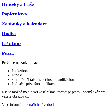
Hrnčeky a fľaše
Papiernictvo
Zápisníky a kalendáre
Hudba
LP platne
Puzzle
Prečítate na zariadeniach:
Pocketbook
Kindle
Smartfón či tablet s príslušnou aplikáciou
Počítač s príslušnou aplikáciou
Nie je možné meniť veľkosť písma, formát je preto vhodný skôr pre
väčšie obrazovky.
Viac informácií v
našich návodoch