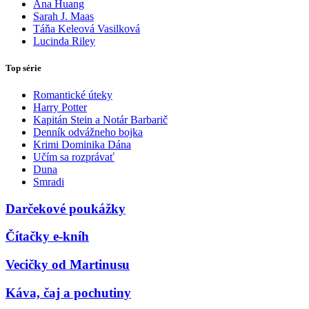
Ana Huang
Sarah J. Maas
Táňa Keleová Vasilková
Lucinda Riley
Top série
Romantické úteky
Harry Potter
Kapitán Stein a Notár Barbarič
Denník odvážneho bojka
Krimi Dominika Dána
Učím sa rozprávať
Duna
Smradi
Darčekové poukážky
Čítačky e-kníh
Vecičky od Martinusu
Káva, čaj a pochutiny