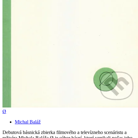
Ø
Michal Baláž
Debutová básnická zbierka filmového a televízneho scenáristu a
režiséra Michala Baláža Ø je súbor básní, ktoré vznikali počas jeho