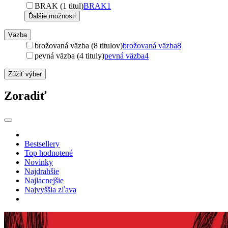
BRAK (1 titul)
BRAK
1
Ďalšie možnosti
Väzba
brožovaná väzba (8 titulov)
brožovaná väzba
8
pevná väzba (4 tituly)
pevná väzba
4
Zúžiť výber
Zoradiť
Bestsellery
Top hodnotené
Novinky
Najdrahšie
Najlacnejšie
Najvyššia zľava