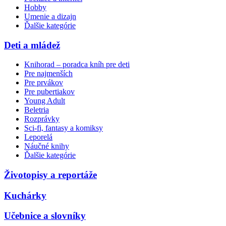
Hobby
Umenie a dizajn
Ďalšie kategórie
Deti a mládež
Knihorad – poradca kníh pre deti
Pre najmenších
Pre prvákov
Pre pubertiakov
Young Adult
Beletria
Rozprávky
Sci-fi, fantasy a komiksy
Leporelá
Náučné knihy
Ďalšie kategórie
Životopisy a reportáže
Kuchárky
Učebnice a slovníky