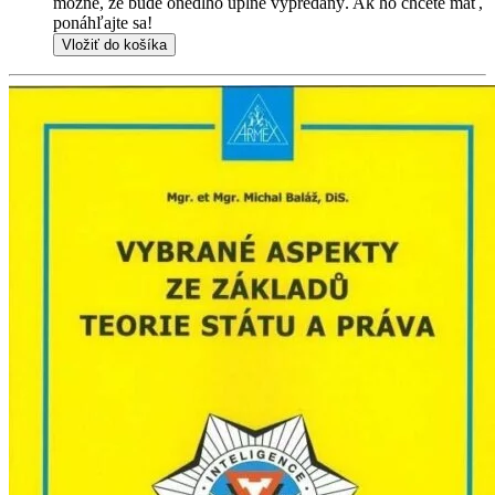
možné, že bude onedlho úplne vypredaný. Ak ho chcete mať,
ponáhľajte sa!
Vložiť do košíka