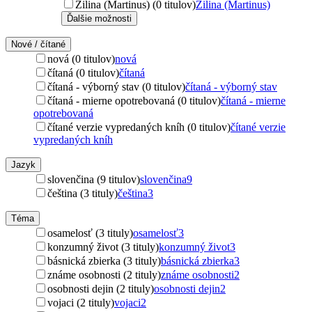
Žilina (Martinus) (0 titulov)
Žilina (Martinus)
Ďalšie možnosti
Nové / čítané
nová (0 titulov)
nová
čítaná (0 titulov)
čítaná
čítaná - výborný stav (0 titulov)
čítaná - výborný stav
čítaná - mierne opotrebovaná (0 titulov)
čítaná - mierne
opotrebovaná
čítané verzie vypredaných kníh (0 titulov)
čítané verzie
vypredaných kníh
Jazyk
slovenčina (9 titulov)
slovenčina
9
čeština (3 tituly)
čeština
3
Téma
osamelosť (3 tituly)
osamelosť
3
konzumný život (3 tituly)
konzumný život
3
básnická zbierka (3 tituly)
básnická zbierka
3
známe osobnosti (2 tituly)
známe osobnosti
2
osobnosti dejin (2 tituly)
osobnosti dejin
2
vojaci (2 tituly)
vojaci
2