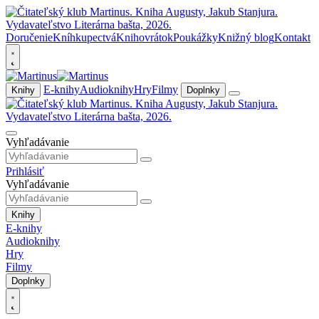
Doručenie
Kníhkupectvá
Knihovrátok
Poukážky
Knižný blog
Kontakt
E-knihy
Audioknihy
Hry
Filmy
Knihy
Doplnky
Vyhľadávanie
Prihlásiť
Vyhľadávanie
Knihy
E-knihy
Audioknihy
Hry
Filmy
Doplnky