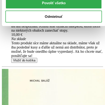
Pridať do zoznamu
Povoliť všetko
Vložiť do košíka
Čítaná
výborný stav
Odmietnuť
Túto knihu sme vykúpili cez
Knihovrátok
a je vo
výbornom stave.
Rozdiel medzi touto knihou a novou by ste
asi ani nespoznali. Knihu sme označili nálepkou, ktorá môže
na niektorých obaloch zanechať stopy.
10,00 €
Na sklade
Tento produkt síce máme aktuálne na sklade, máme však už
iba posledné kusy a ďalšie už nemá ani distribútor, preto je
možné, že bude onedlho úplne vypredaný. Ak ho chcete mať,
ponáhľajte sa!
Vložiť do košíka