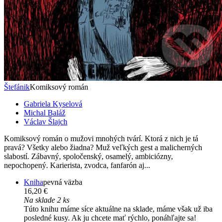
Štefánik
Komiksový román
Gabriela Kyselová
Michal Baláž
Václav Šlajch
Komiksový román o mužovi mnohých tvárí. Ktorá z nich je tá
pravá? Všetky alebo žiadna? Muž veľkých gest a malicherných
slabostí. Zábavný, spoločenský, osamelý, ambiciózny,
nepochopený. Karierista, zvodca, fanfarón aj...
Kniha
pevná väzba
16,20 €
Na sklade 2 ks
Túto knihu máme síce aktuálne na sklade, máme však už iba
posledné kusy. Ak ju chcete mať rýchlo, ponáhľajte sa!