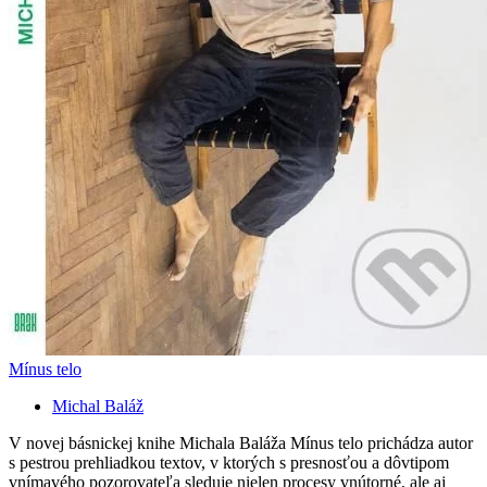
Mínus telo
Michal Baláž
V novej básnickej knihe Michala Baláža Mínus telo prichádza autor
s pestrou prehliadkou textov, v ktorých s presnosťou a dôvtipom
vnímavého pozorovateľa sleduje nielen procesy vnútorné, ale aj