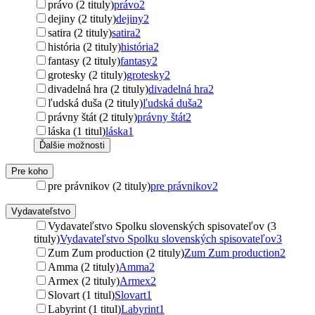
právo (2 tituly)
právo
2
dejiny (2 tituly)
dejiny
2
satira (2 tituly)
satira
2
história (2 tituly)
história
2
fantasy (2 tituly)
fantasy
2
grotesky (2 tituly)
grotesky
2
divadelná hra (2 tituly)
divadelná hra
2
ľudská duša (2 tituly)
ľudská duša
2
právny štát (2 tituly)
právny štát
2
láska (1 titul)
láska
1
Ďalšie možnosti
Pre koho
pre právnikov (2 tituly)
pre právnikov
2
Vydavateľstvo
Vydavateľstvo Spolku slovenských spisovateľov (3
tituly)
Vydavateľstvo Spolku slovenských spisovateľov
3
Zum Zum production (2 tituly)
Zum Zum production
2
Amma (2 tituly)
Amma
2
Armex (2 tituly)
Armex
2
Slovart (1 titul)
Slovart
1
Labyrint (1 titul)
Labyrint
1