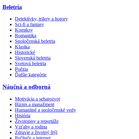
Beletria
Detektívky, trilery a horory
Sci-fi a fantasy
Komiksy
Romantika
Spoločenská beletria
Klasika
Historické
Slovenská beletria
Svetová beletria
Poézia
Ďalšie kategórie
Náučná a odborná
Motivácia a sebarozvoj
Biznis a manažment
Humanitné a spoločenské vedy
História
Životopisy a reportáže
Vzťahy a rodina
Zdravie a životný štýl
Počítače a internet