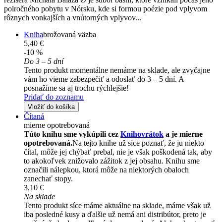
polročného pobytu v Nórsku, kde si formou poézie pod vplyvom
rôznych vonkajších a vnútorných vplyvov...
Kniha
brožovaná väzba
5,40 €
-10 %
Do 3 – 5 dní
Tento produkt momentálne nemáme na sklade, ale zvyčajne
vám ho vieme zabezpečiť a odoslať do 3 – 5 dní. A
posnažíme sa aj trochu rýchlejšie!
Pridať do zoznamu
Vložiť do košíka
Čítaná
mierne opotrebovaná
Túto knihu sme vykúpili cez
Knihovrátok
a je mierne
opotrebovaná.
Na tejto knihe už síce poznať, že ju niekto
čítal, môže jej chýbať prebal, nie je však poškodená tak, aby
to akokoľvek znižovalo zážitok z jej obsahu. Knihu sme
označili nálepkou, ktorá môže na niektorých obaloch
zanechať stopy.
3,10 €
Na sklade
Tento produkt síce máme aktuálne na sklade, máme však už
iba posledné kusy a ďalšie už nemá ani distribútor, preto je