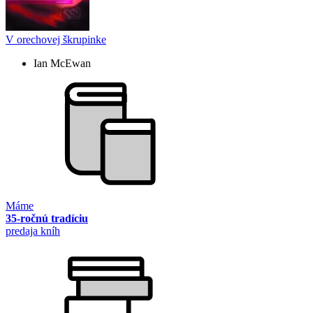
V orechovej škrupinke
Ian McEwan
Máme
35-ročnú tradíciu
predaja kníh