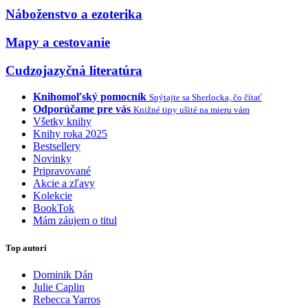
Náboženstvo a ezoterika
Mapy a cestovanie
Cudzojazyčná literatúra
Knihomoľský pomocník
Spýtajte sa Sherlocka, čo čítať
Odporúčame pre vás
Knižné tipy ušité na mieru vám
Všetky knihy
Knihy roka 2025
Bestsellery
Novinky
Pripravované
Akcie a zľavy
Kolekcie
BookTok
Mám záujem o titul
Top autori
Dominik Dán
Julie Caplin
Rebecca Yarros