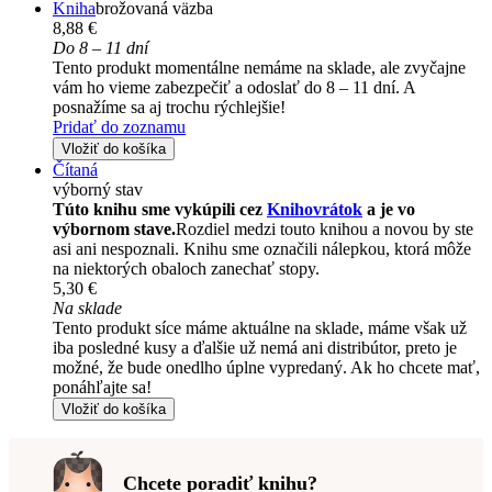
Kniha
brožovaná väzba
8,88 €
Do 8 – 11 dní
Tento produkt momentálne nemáme na sklade, ale zvyčajne
vám ho vieme zabezpečiť a odoslať do 8 – 11 dní. A
posnažíme sa aj trochu rýchlejšie!
Pridať do zoznamu
Vložiť do košíka
Čítaná
výborný stav
Túto knihu sme vykúpili cez
Knihovrátok
a je vo
výbornom stave.
Rozdiel medzi touto knihou a novou by ste
asi ani nespoznali. Knihu sme označili nálepkou, ktorá môže
na niektorých obaloch zanechať stopy.
5,30 €
Na sklade
Tento produkt síce máme aktuálne na sklade, máme však už
iba posledné kusy a ďalšie už nemá ani distribútor, preto je
možné, že bude onedlho úplne vypredaný. Ak ho chcete mať,
ponáhľajte sa!
Vložiť do košíka
Chcete poradiť knihu?