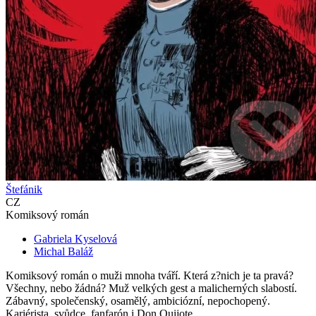
Štefánik
CZ
Komiksový román
Gabriela Kyselová
Michal Baláž
Komiksový román o muži mnoha tváří. Která z?nich je ta pravá?
Všechny, nebo žádná? Muž velkých gest a malicherných slabostí.
Zábavný, společenský, osamělý, ambiciózní, nepochopený.
Kariérista, svůdce, fanfarón i Don Quijote...