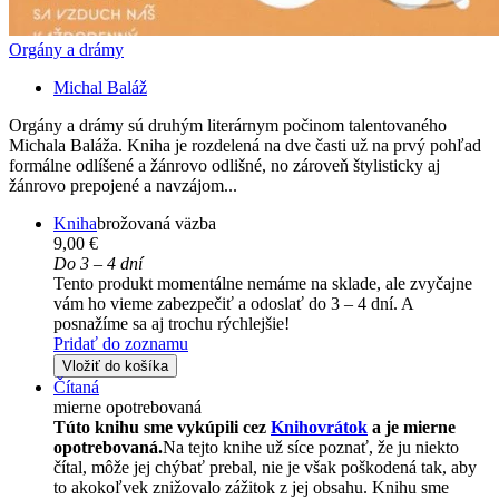
Orgány a drámy
Michal Baláž
Orgány a drámy sú druhým literárnym počinom talentovaného
Michala Baláža. Kniha je rozdelená na dve časti už na prvý pohľad
formálne odlíšené a žánrovo odlišné, no zároveň štylisticky aj
žánrovo prepojené a navzájom...
Kniha
brožovaná väzba
9,00 €
Do 3 – 4 dní
Tento produkt momentálne nemáme na sklade, ale zvyčajne
vám ho vieme zabezpečiť a odoslať do 3 – 4 dní. A
posnažíme sa aj trochu rýchlejšie!
Pridať do zoznamu
Vložiť do košíka
Čítaná
mierne opotrebovaná
Túto knihu sme vykúpili cez
Knihovrátok
a je mierne
opotrebovaná.
Na tejto knihe už síce poznať, že ju niekto
čítal, môže jej chýbať prebal, nie je však poškodená tak, aby
to akokoľvek znižovalo zážitok z jej obsahu. Knihu sme