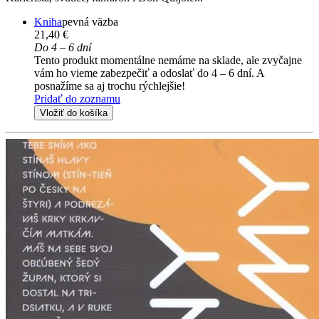
Kniha
pevná väzba
21,40 €
Do 4 – 6 dní
Tento produkt momentálne nemáme na sklade, ale zvyčajne
vám ho vieme zabezpečiť a odoslať do 4 – 6 dní. A
posnažíme sa aj trochu rýchlejšie!
Pridať do zoznamu
Vložiť do košíka