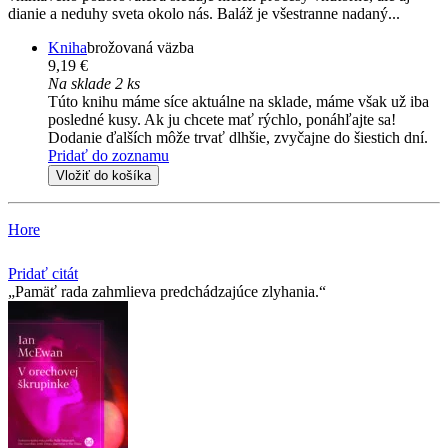
dianie a neduhy sveta okolo nás. Baláž je všestranne nadaný...
Kniha
brožovaná väzba
9,19 €
Na sklade 2 ks
Túto knihu máme síce aktuálne na sklade, máme však už iba
posledné kusy. Ak ju chcete mať rýchlo, ponáhľajte sa!
Dodanie ďalších môže trvať dlhšie, zvyčajne do šiestich dní.
Pridať do zoznamu
Vložiť do košíka
Hore
Pridať citát
Pamäť rada zahmlieva predchádzajúce zlyhania.