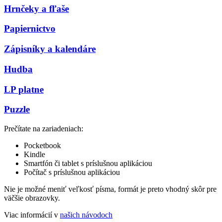
Hrnčeky a fľaše
Papiernictvo
Zápisníky a kalendáre
Hudba
LP platne
Puzzle
Prečítate na zariadeniach:
Pocketbook
Kindle
Smartfón či tablet s príslušnou aplikáciou
Počítač s príslušnou aplikáciou
Nie je možné meniť veľkosť písma, formát je preto vhodný skôr pre
väčšie obrazovky.
Viac informácií v
našich návodoch