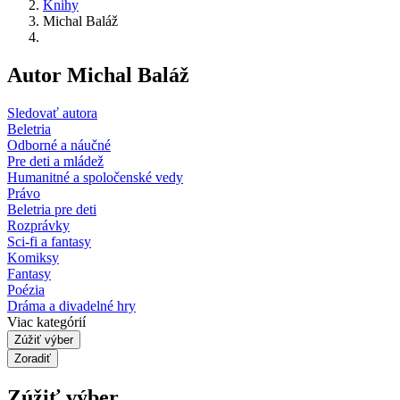
Knihy
Michal Baláž
Autor Michal Baláž
Sledovať autora
Beletria
Odborné a náučné
Pre deti a mládež
Humanitné a spoločenské vedy
Právo
Beletria pre deti
Rozprávky
Sci-fi a fantasy
Komiksy
Fantasy
Poézia
Dráma a divadelné hry
Viac kategórií
Zúžiť výber
Zoradiť
Zúžiť výber