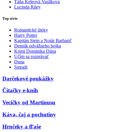
Táňa Keleová Vasilková
Lucinda Riley
Top série
Romantické úteky
Harry Potter
Kapitán Stein a Notár Barbarič
Denník odvážneho bojka
Krimi Dominika Dána
Učím sa rozprávať
Duna
Smradi
Darčekové poukážky
Čítačky e-kníh
Vecičky od Martinusu
Káva, čaj a pochutiny
Hrnčeky a fľaše