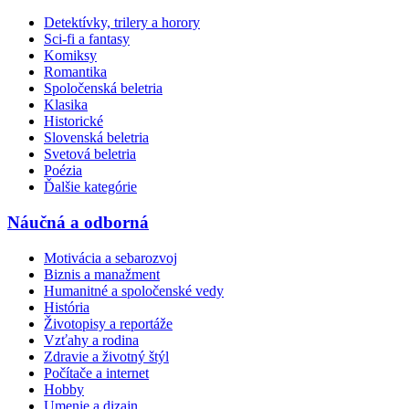
Detektívky, trilery a horory
Sci-fi a fantasy
Komiksy
Romantika
Spoločenská beletria
Klasika
Historické
Slovenská beletria
Svetová beletria
Poézia
Ďalšie kategórie
Náučná a odborná
Motivácia a sebarozvoj
Biznis a manažment
Humanitné a spoločenské vedy
História
Životopisy a reportáže
Vzťahy a rodina
Zdravie a životný štýl
Počítače a internet
Hobby
Umenie a dizajn