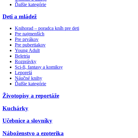
Ďalšie kategórie
Deti a mládež
Knihorad – poradca kníh pre deti
Pre najmenších
Pre prvákov
Pre pubertiakov
Young Adult
Beletria
Rozprávky
Sci-fi, fantasy a komiksy
Leporelá
Náučné knihy
Ďalšie kategórie
Životopisy a reportáže
Kuchárky
Učebnice a slovníky
Náboženstvo a ezoterika