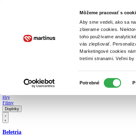
Doručenie
Kníhkupectvá
Knihovrátok
Poukážky
Knižný blog
Kontakt
Môžeme pracovať s cooki
Aby sme vedeli, ako sa na 
zbierame cookies. Niektor
E-knihy
Audioknihy
Hry
Filmy
Knihy
Doplnky
toho používame analytické
vás zlepšovať. Personaliz
Vyhľadávanie
Marketingové cookies nám 
tretími stranami. Veľmi b
Prihlásiť
Vyhľadávanie
Výber
Knihy
Potrebné
P
súhlasu
E-knihy
Audioknihy
Hry
Filmy
Doplnky
Beletria