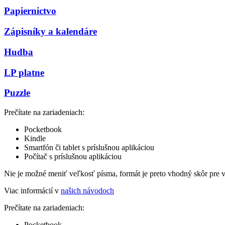
Papiernictvo
Zápisníky a kalendáre
Hudba
LP platne
Puzzle
Prečítate na zariadeniach:
Pocketbook
Kindle
Smartfón či tablet s príslušnou aplikáciou
Počítač s príslušnou aplikáciou
Nie je možné meniť veľkosť písma, formát je preto vhodný skôr pre 
Viac informácií v
našich návodoch
Prečítate na zariadeniach:
Pocketbook