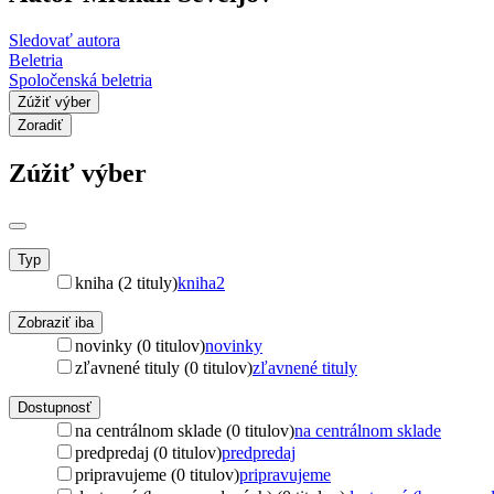
Sledovať autora
Beletria
Spoločenská beletria
Zúžiť výber
Zoradiť
Zúžiť výber
Typ
kniha (2 tituly)
kniha
2
Zobraziť iba
novinky (0 titulov)
novinky
zľavnené tituly (0 titulov)
zľavnené tituly
Dostupnosť
na centrálnom sklade (0 titulov)
na centrálnom sklade
predpredaj (0 titulov)
predpredaj
pripravujeme (0 titulov)
pripravujeme