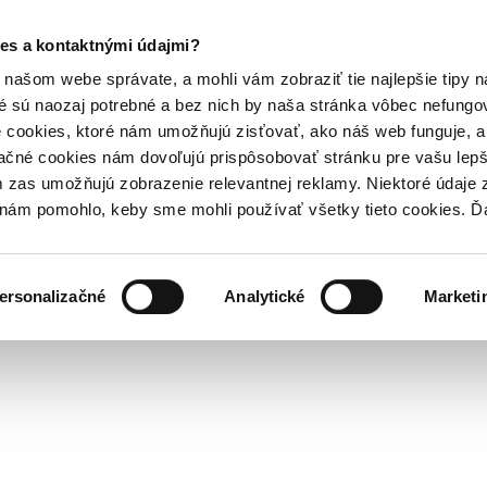
es a kontaktnými údajmi?
našom webe správate, a mohli vám zobraziť tie najlepšie tipy n
é sú naozaj potrebné a bez nich by naša stránka vôbec nefung
 cookies, ktoré nám umožňujú zisťovať, ako náš web funguje, a 
ačné cookies nám dovoľujú prispôsobovať stránku pre vašu lepši
zas umožňujú zobrazenie relevantnej reklamy. Niektoré údaje z
y nám pomohlo, keby sme mohli používať všetky tieto cookies. 
ersonalizačné
Analytické
Marketi