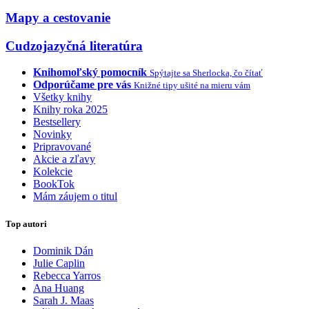
Mapy a cestovanie
Cudzojazyčná literatúra
Knihomoľský pomocník
Spýtajte sa Sherlocka, čo čítať
Odporúčame pre vás
Knižné tipy ušité na mieru vám
Všetky knihy
Knihy roka 2025
Bestsellery
Novinky
Pripravované
Akcie a zľavy
Kolekcie
BookTok
Mám záujem o titul
Top autori
Dominik Dán
Julie Caplin
Rebecca Yarros
Ana Huang
Sarah J. Maas