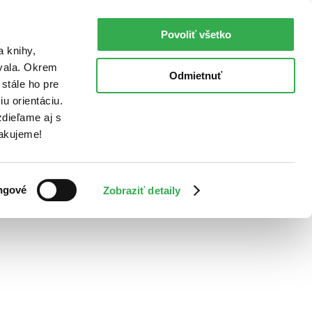
Povoliť všetko
a knihy,
ovala. Okrem
Odmietnuť
stále ho pre
u orientáciu.
dieľame aj s
Ďakujeme!
ngové
Zobraziť detaily