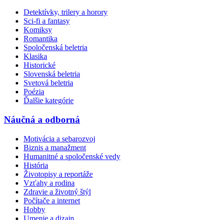
Detektívky, trilery a horory
Sci-fi a fantasy
Komiksy
Romantika
Spoločenská beletria
Klasika
Historické
Slovenská beletria
Svetová beletria
Poézia
Ďalšie kategórie
Náučná a odborná
Motivácia a sebarozvoj
Biznis a manažment
Humanitné a spoločenské vedy
História
Životopisy a reportáže
Vzťahy a rodina
Zdravie a životný štýl
Počítače a internet
Hobby
Umenie a dizajn