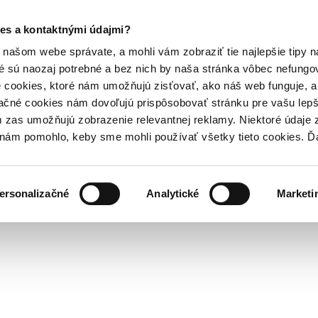
es a kontaktnými údajmi?
našom webe správate, a mohli vám zobraziť tie najlepšie tipy n
é sú naozaj potrebné a bez nich by naša stránka vôbec nefung
 cookies, ktoré nám umožňujú zisťovať, ako náš web funguje, a 
ačné cookies nám dovoľujú prispôsobovať stránku pre vašu lepši
zas umožňujú zobrazenie relevantnej reklamy. Niektoré údaje z
y nám pomohlo, keby sme mohli používať všetky tieto cookies. 
ersonalizačné
Analytické
Marketi