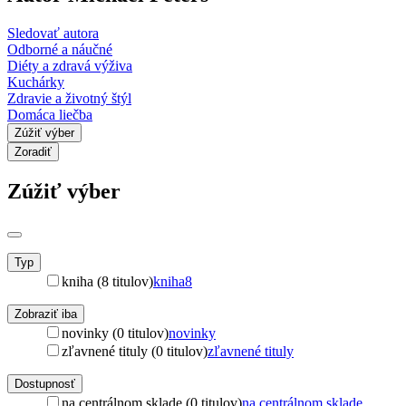
Sledovať autora
Odborné a náučné
Diéty a zdravá výživa
Kuchárky
Zdravie a životný štýl
Domáca liečba
Zúžiť výber
Zoradiť
Zúžiť výber
Typ
kniha (8 titulov)
kniha
8
Zobraziť iba
novinky (0 titulov)
novinky
zľavnené tituly (0 titulov)
zľavnené tituly
Dostupnosť
na centrálnom sklade (0 titulov)
na centrálnom sklade