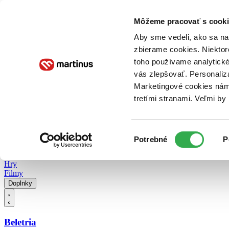
Doručenie
Kníhkupectvá
Knihovrátok
Poukážky
Knižný blog
Kontakt
Môžeme pracovať s cooki
Aby sme vedeli, ako sa na 
zbierame cookies. Niektor
E-knihy
Audioknihy
Hry
Filmy
Knihy
Doplnky
toho používame analytické
vás zlepšovať. Personaliz
Vyhľadávanie
Marketingové cookies nám 
tretími stranami. Veľmi b
Prihlásiť
Vyhľadávanie
Výber
Knihy
Potrebné
P
súhlasu
E-knihy
Audioknihy
Hry
Filmy
Doplnky
Beletria