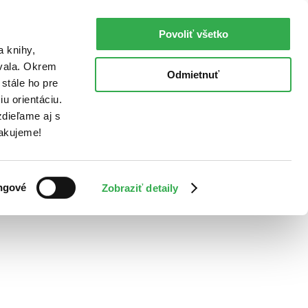
Povoliť všetko
a knihy,
ovala. Okrem
Odmietnuť
stále ho pre
u orientáciu.
dieľame aj s
Ďakujeme!
ngové
Zobraziť detaily