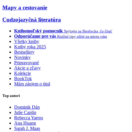
Mapy a cestovanie
Cudzojazyčná literatúra
Knihomoľský pomocník
Spýtajte sa Sherlocka, čo čítať
Odporúčame pre vás
Knižné tipy ušité na mieru vám
Všetky knihy
Knihy roka 2025
Bestsellery
Novinky
Pripravované
Akcie a zľavy
Kolekcie
BookTok
Mám záujem o titul
Top autori
Dominik Dán
Julie Caplin
Rebecca Yarros
Ana Huang
Sarah J. Maas