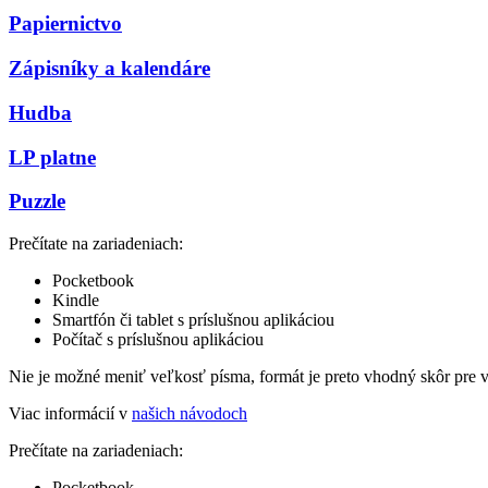
Papiernictvo
Zápisníky a kalendáre
Hudba
LP platne
Puzzle
Prečítate na zariadeniach:
Pocketbook
Kindle
Smartfón či tablet s príslušnou aplikáciou
Počítač s príslušnou aplikáciou
Nie je možné meniť veľkosť písma, formát je preto vhodný skôr pre 
Viac informácií v
našich návodoch
Prečítate na zariadeniach:
Pocketbook