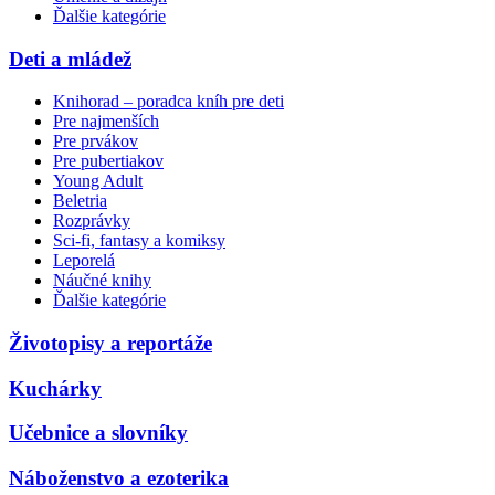
Ďalšie kategórie
Deti a mládež
Knihorad – poradca kníh pre deti
Pre najmenších
Pre prvákov
Pre pubertiakov
Young Adult
Beletria
Rozprávky
Sci-fi, fantasy a komiksy
Leporelá
Náučné knihy
Ďalšie kategórie
Životopisy a reportáže
Kuchárky
Učebnice a slovníky
Náboženstvo a ezoterika