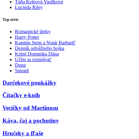
Táňa Keleová Vasilková
Lucinda Riley
Top série
Romantické úteky
Harry Potter
Kapitán Stein a Notár Barbarič
Denník odvážneho bojka
Krimi Dominika Dána
Učím sa rozprávať
Duna
Smradi
Darčekové poukážky
Čítačky e-kníh
Vecičky od Martinusu
Káva, čaj a pochutiny
Hrnčeky a fľaše