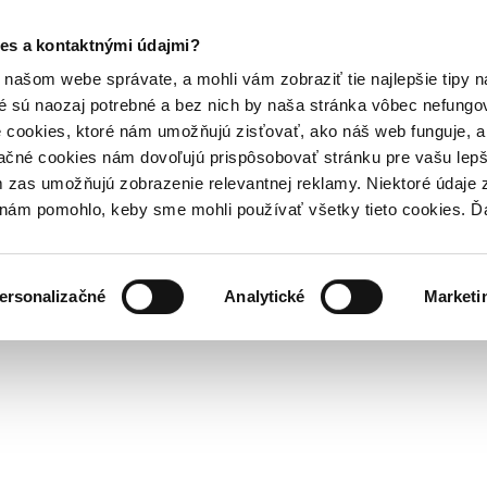
es a kontaktnými údajmi?
našom webe správate, a mohli vám zobraziť tie najlepšie tipy n
é sú naozaj potrebné a bez nich by naša stránka vôbec nefung
 cookies, ktoré nám umožňujú zisťovať, ako náš web funguje, a 
ačné cookies nám dovoľujú prispôsobovať stránku pre vašu lepši
zas umožňujú zobrazenie relevantnej reklamy. Niektoré údaje z
y nám pomohlo, keby sme mohli používať všetky tieto cookies. 
ersonalizačné
Analytické
Marketi