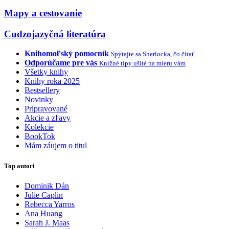
Mapy a cestovanie
Cudzojazyčná literatúra
Knihomoľský pomocník
Spýtajte sa Sherlocka, čo čítať
Odporúčame pre vás
Knižné tipy ušité na mieru vám
Všetky knihy
Knihy roka 2025
Bestsellery
Novinky
Pripravované
Akcie a zľavy
Kolekcie
BookTok
Mám záujem o titul
Top autori
Dominik Dán
Julie Caplin
Rebecca Yarros
Ana Huang
Sarah J. Maas