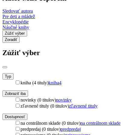
Sledovať autora
Pre deti a mládež
Encyklopédie
Náučné knihy
Zúžiť výber
Zoradiť
Zúžiť výber
Typ
kniha (4 tituly)
kniha
4
Zobraziť iba
novinky (0 titulov)
novinky
zľavnené tituly (0 titulov)
zľavnené tituly
Dostupnosť
na centrálnom sklade (0 titulov)
na centrálnom sklade
predpredaj (0 titulov)
predpredaj