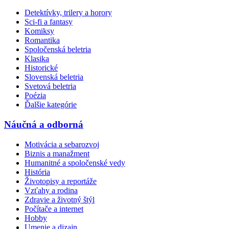
Detektívky, trilery a horory
Sci-fi a fantasy
Komiksy
Romantika
Spoločenská beletria
Klasika
Historické
Slovenská beletria
Svetová beletria
Poézia
Ďalšie kategórie
Náučná a odborná
Motivácia a sebarozvoj
Biznis a manažment
Humanitné a spoločenské vedy
História
Životopisy a reportáže
Vzťahy a rodina
Zdravie a životný štýl
Počítače a internet
Hobby
Umenie a dizajn