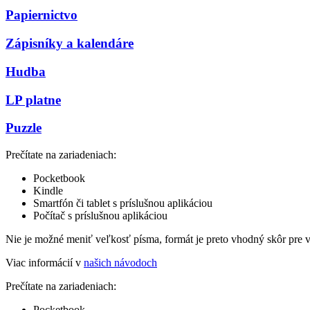
Papiernictvo
Zápisníky a kalendáre
Hudba
LP platne
Puzzle
Prečítate na zariadeniach:
Pocketbook
Kindle
Smartfón či tablet s príslušnou aplikáciou
Počítač s príslušnou aplikáciou
Nie je možné meniť veľkosť písma, formát je preto vhodný skôr pre 
Viac informácií v
našich návodoch
Prečítate na zariadeniach:
Pocketbook