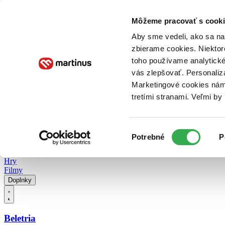
Doručenie
Kníhkupectvá
Knihovrátok
Poukážky
Knižný blog
Kontakt
Môžeme pracovať s cooki
Aby sme vedeli, ako sa na 
zbierame cookies. Niektor
E-knihy
Audioknihy
Hry
Filmy
Knihy
Doplnky
toho používame analytické
vás zlepšovať. Personaliz
Vyhľadávanie
Marketingové cookies nám 
tretími stranami. Veľmi b
Prihlásiť
Vyhľadávanie
Výber
Knihy
Potrebné
P
súhlasu
E-knihy
Audioknihy
Hry
Filmy
Doplnky
Beletria