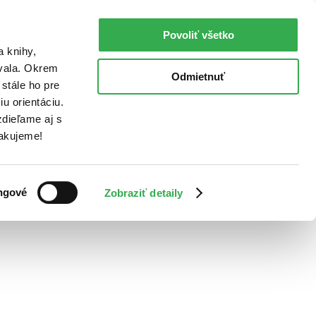
Povoliť všetko
a knihy,
ovala. Okrem
Odmietnuť
stále ho pre
u orientáciu.
dieľame aj s
Ďakujeme!
ngové
Zobraziť detaily