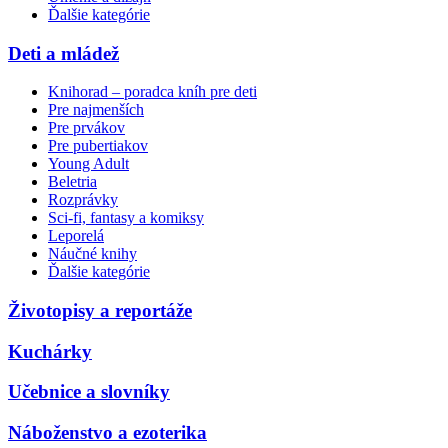
Ďalšie kategórie
Deti a mládež
Knihorad – poradca kníh pre deti
Pre najmenších
Pre prvákov
Pre pubertiakov
Young Adult
Beletria
Rozprávky
Sci-fi, fantasy a komiksy
Leporelá
Náučné knihy
Ďalšie kategórie
Životopisy a reportáže
Kuchárky
Učebnice a slovníky
Náboženstvo a ezoterika