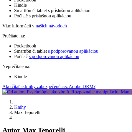
Kindle
Smartfón či tablet s príslušnou aplikáciou
Počítač s príslušnou aplikáciou
Viac informácií v
našich návodoch
Prečítate na:
Pocketbook
Smartfón či tablet
s podporovanou aplikáciou
Počítač
s podporovanou aplikáciou
Neprečítate na:
Kindle
Ako čítať e-knihy zabezpečené cez Adobe DRM?
Knihy
Max Teporelli
Autor Max Teporelli