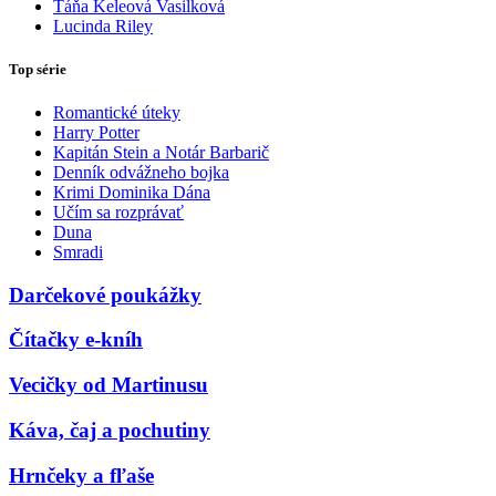
Táňa Keleová Vasilková
Lucinda Riley
Top série
Romantické úteky
Harry Potter
Kapitán Stein a Notár Barbarič
Denník odvážneho bojka
Krimi Dominika Dána
Učím sa rozprávať
Duna
Smradi
Darčekové poukážky
Čítačky e-kníh
Vecičky od Martinusu
Káva, čaj a pochutiny
Hrnčeky a fľaše