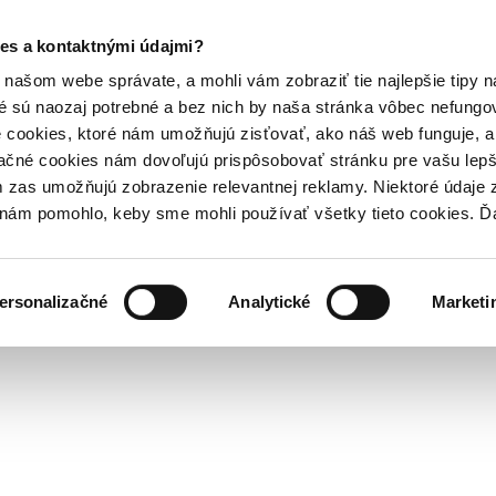
es a kontaktnými údajmi?
našom webe správate, a mohli vám zobraziť tie najlepšie tipy n
é sú naozaj potrebné a bez nich by naša stránka vôbec nefung
 cookies, ktoré nám umožňujú zisťovať, ako náš web funguje, a 
ačné cookies nám dovoľujú prispôsobovať stránku pre vašu lepši
zas umožňujú zobrazenie relevantnej reklamy. Niektoré údaje z
y nám pomohlo, keby sme mohli používať všetky tieto cookies. 
ersonalizačné
Analytické
Marketi