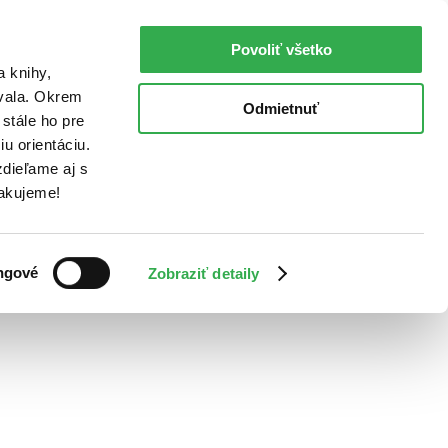
Povoliť všetko
a knihy,
ovala. Okrem
Odmietnuť
stále ho pre
u orientáciu.
dieľame aj s
Ďakujeme!
ngové
Zobraziť detaily