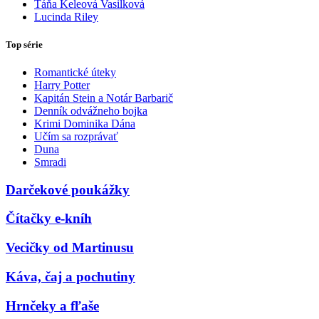
Táňa Keleová Vasilková
Lucinda Riley
Top série
Romantické úteky
Harry Potter
Kapitán Stein a Notár Barbarič
Denník odvážneho bojka
Krimi Dominika Dána
Učím sa rozprávať
Duna
Smradi
Darčekové poukážky
Čítačky e-kníh
Vecičky od Martinusu
Káva, čaj a pochutiny
Hrnčeky a fľaše