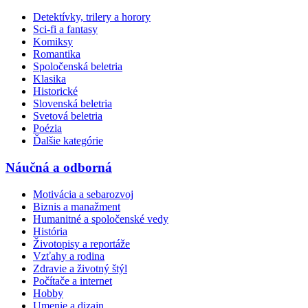
Detektívky, trilery a horory
Sci-fi a fantasy
Komiksy
Romantika
Spoločenská beletria
Klasika
Historické
Slovenská beletria
Svetová beletria
Poézia
Ďalšie kategórie
Náučná a odborná
Motivácia a sebarozvoj
Biznis a manažment
Humanitné a spoločenské vedy
História
Životopisy a reportáže
Vzťahy a rodina
Zdravie a životný štýl
Počítače a internet
Hobby
Umenie a dizajn