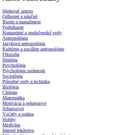
Sledovať autora
Odborné a náučné
Biznis a manažment
Podnikanie
Humanitné a spoločenské vedy
Antropológia
Jazyková antropológia
Kultúrne a sociálne antropológie
Filozofia
História
Psychológia
Psychológia osobnosti
Sociológia
Prírodné vedy a technika
Biológia
Chémia
Matematika
Motivácia a sebarozvoj
Sebarozvoj
Vzťahy a rodina
Hobby
Medicína
Interné lekárstvo