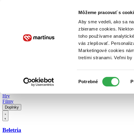
Doručenie
Kníhkupectvá
Knihovrátok
Poukážky
Knižný blog
Kontakt
Môžeme pracovať s cooki
Aby sme vedeli, ako sa na 
zbierame cookies. Niektor
E-knihy
Audioknihy
Hry
Filmy
Knihy
Doplnky
toho používame analytické
vás zlepšovať. Personaliz
Vyhľadávanie
Marketingové cookies nám 
tretími stranami. Veľmi b
Prihlásiť
Vyhľadávanie
Výber
Knihy
Potrebné
P
súhlasu
E-knihy
Audioknihy
Hry
Filmy
Doplnky
Beletria