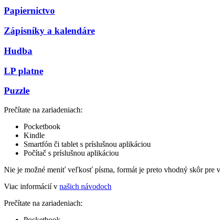
Papiernictvo
Zápisníky a kalendáre
Hudba
LP platne
Puzzle
Prečítate na zariadeniach:
Pocketbook
Kindle
Smartfón či tablet s príslušnou aplikáciou
Počítač s príslušnou aplikáciou
Nie je možné meniť veľkosť písma, formát je preto vhodný skôr pre 
Viac informácií v
našich návodoch
Prečítate na zariadeniach:
Pocketbook