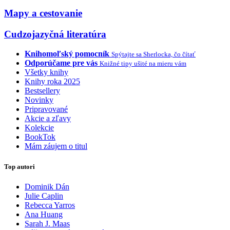
Mapy a cestovanie
Cudzojazyčná literatúra
Knihomoľský pomocník
Spýtajte sa Sherlocka, čo čítať
Odporúčame pre vás
Knižné tipy ušité na mieru vám
Všetky knihy
Knihy roka 2025
Bestsellery
Novinky
Pripravované
Akcie a zľavy
Kolekcie
BookTok
Mám záujem o titul
Top autori
Dominik Dán
Julie Caplin
Rebecca Yarros
Ana Huang
Sarah J. Maas