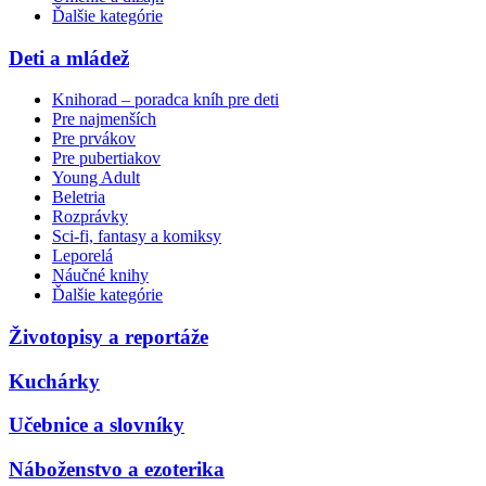
Ďalšie kategórie
Deti a mládež
Knihorad – poradca kníh pre deti
Pre najmenších
Pre prvákov
Pre pubertiakov
Young Adult
Beletria
Rozprávky
Sci-fi, fantasy a komiksy
Leporelá
Náučné knihy
Ďalšie kategórie
Životopisy a reportáže
Kuchárky
Učebnice a slovníky
Náboženstvo a ezoterika