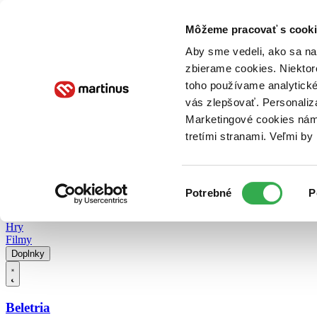
Doručenie
Kníhkupectvá
Knihovrátok
Poukážky
Knižný blog
Kontakt
Môžeme pracovať s cooki
Aby sme vedeli, ako sa na 
zbierame cookies. Niektor
E-knihy
Audioknihy
Hry
Filmy
Knihy
Doplnky
toho používame analytické
vás zlepšovať. Personaliz
Vyhľadávanie
Marketingové cookies nám 
tretími stranami. Veľmi b
Prihlásiť
Vyhľadávanie
Výber
Knihy
Potrebné
P
súhlasu
E-knihy
Audioknihy
Hry
Filmy
Doplnky
Beletria