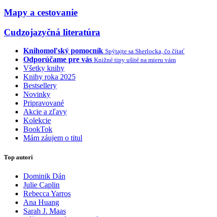
Mapy a cestovanie
Cudzojazyčná literatúra
Knihomoľský pomocník
Spýtajte sa Sherlocka, čo čítať
Odporúčame pre vás
Knižné tipy ušité na mieru vám
Všetky knihy
Knihy roka 2025
Bestsellery
Novinky
Pripravované
Akcie a zľavy
Kolekcie
BookTok
Mám záujem o titul
Top autori
Dominik Dán
Julie Caplin
Rebecca Yarros
Ana Huang
Sarah J. Maas