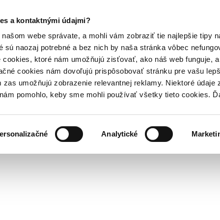
es a kontaktnými údajmi?
našom webe správate, a mohli vám zobraziť tie najlepšie tipy n
é sú naozaj potrebné a bez nich by naša stránka vôbec nefung
 cookies, ktoré nám umožňujú zisťovať, ako náš web funguje, a 
ačné cookies nám dovoľujú prispôsobovať stránku pre vašu lepši
zas umožňujú zobrazenie relevantnej reklamy. Niektoré údaje z
y nám pomohlo, keby sme mohli používať všetky tieto cookies. 
ersonalizačné
Analytické
Marketi