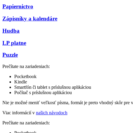
Papiernictvo
Zápisníky a kalendáre
Hudba
LP platne
Puzzle
Prečítate na zariadeniach:
Pocketbook
Kindle
Smartfón či tablet s príslušnou aplikáciou
Počítač s príslušnou aplikáciou
Nie je možné meniť veľkosť písma, formát je preto vhodný skôr pre 
Viac informácií v
našich návodoch
Prečítate na zariadeniach:
Pocketbook