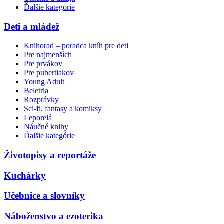
Ďalšie kategórie
Deti a mládež
Knihorad – poradca kníh pre deti
Pre najmenších
Pre prvákov
Pre pubertiakov
Young Adult
Beletria
Rozprávky
Sci-fi, fantasy a komiksy
Leporelá
Náučné knihy
Ďalšie kategórie
Životopisy a reportáže
Kuchárky
Učebnice a slovníky
Náboženstvo a ezoterika