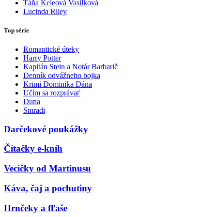
Táňa Keleová Vasilková
Lucinda Riley
Top série
Romantické úteky
Harry Potter
Kapitán Stein a Notár Barbarič
Denník odvážneho bojka
Krimi Dominika Dána
Učím sa rozprávať
Duna
Smradi
Darčekové poukážky
Čítačky e-kníh
Vecičky od Martinusu
Káva, čaj a pochutiny
Hrnčeky a fľaše