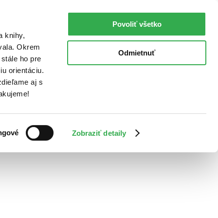
Povoliť všetko
a knihy,
ovala. Okrem
Odmietnuť
stále ho pre
u orientáciu.
dieľame aj s
Ďakujeme!
ngové
Zobraziť detaily