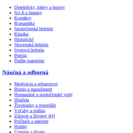
Detektívky, trilery a horory
Sci-fi a fantasy
Komiksy
Romantika
Spoločenská beletria
Klasika
Historické
Slovenská beletria
Svetová beletria
Poézia
Ďalšie kategórie
Náučná a odborná
Motivácia a sebarozvoj
Biznis a manažment
Humanitné a spoločenské vedy
História
Životopisy a reportáže
Vzťahy a rodina
Zdravie a životný štýl
Počítače a internet
Hobby
Umenie a dizajn