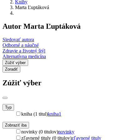
Knihy
Marta Ľuptáková
Autor Marta Ľuptáková
Sledovať autora
Odborné a náučné
Zdravie a životný štýl
Alternatívna medicína
Zúžiť výber
Zoradiť
Zúžiť výber
Typ
kniha (1 titul)
kniha
1
Zobraziť iba
novinky (0 titulov)
novinky
zľavnené tituly (0 titulov)
zľavnené tituly