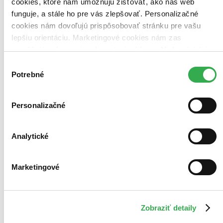
Bestsellery
cookies, ktoré nám umožňujú zisťovať, ako náš web
Top hodnotené
funguje, a stále ho pre vás zlepšovať. Personalizačné
Novinky
cookies nám dovoľujú prispôsobovať stránku pre vašu
Najdrahšie
Najlacnejšie
lepšiu orientáciu. Marketingové cookies nám zas
Najvyššia zľava
umožňujú zobrazenie relevantnej reklamy. Niektoré údaje
zdieľame aj s tretími stranami. Veľmi by nám pomohlo,
Výber
keby sme mohli používať všetky tieto cookies. Ďakujeme!
Potrebné
súhlasu
Personalizačné
Analytické
Marketingové
Zobraziť detaily