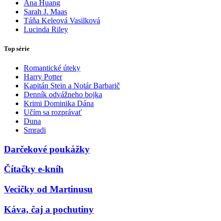
Ana Huang
Sarah J. Maas
Táňa Keleová Vasilková
Lucinda Riley
Top série
Romantické úteky
Harry Potter
Kapitán Stein a Notár Barbarič
Denník odvážneho bojka
Krimi Dominika Dána
Učím sa rozprávať
Duna
Smradi
Darčekové poukážky
Čítačky e-kníh
Vecičky od Martinusu
Káva, čaj a pochutiny