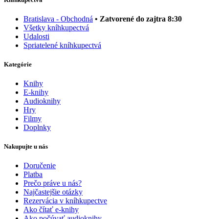
Bratislava - Obchodná
• Zatvorené do zajtra 8:30
Všetky kníhkupectvá
Udalosti
Spriatelené kníhkupectvá
Kategórie
Knihy
E-knihy
Audioknihy
Hry
Filmy
Doplnky
Nakupujte u nás
Doručenie
Platba
Prečo práve u nás?
Najčastejšie otázky
Rezervácia v kníhkupectve
Ako čítať e-knihy
Ako počúvať audioknihy