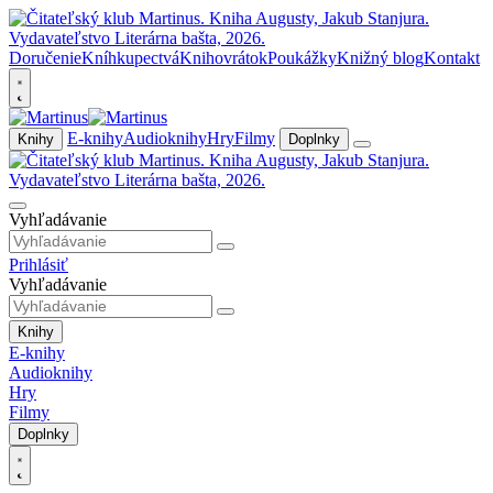
Doručenie
Kníhkupectvá
Knihovrátok
Poukážky
Knižný blog
Kontakt
E-knihy
Audioknihy
Hry
Filmy
Knihy
Doplnky
Vyhľadávanie
Prihlásiť
Vyhľadávanie
Knihy
E-knihy
Audioknihy
Hry
Filmy
Doplnky