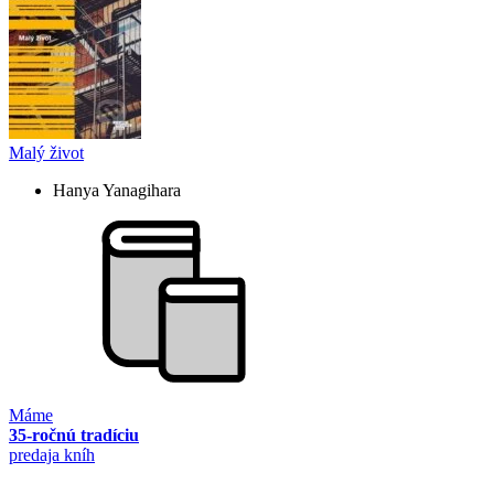
Malý život
Hanya Yanagihara
Máme
35-ročnú tradíciu
predaja kníh