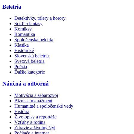
Beletria
Detektívky, trilery a horory
Sci-fi a fantasy
Komiksy
Romantika
Spoločenská beletria
Klasika
Historické
Slovenská beletria
Svetová beletria
Poézia
Ďalšie kategórie
Náučná a odborná
Motivácia a sebarozvoj
Biznis a manažment
Humanitné a spoločenské vedy
História
Životopisy a reportáže
Vzťahy a rodina
Zdravie a životný štýl
Počítače a internet