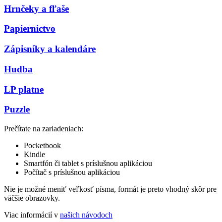
Hrnčeky a fľaše
Papiernictvo
Zápisníky a kalendáre
Hudba
LP platne
Puzzle
Prečítate na zariadeniach:
Pocketbook
Kindle
Smartfón či tablet s príslušnou aplikáciou
Počítač s príslušnou aplikáciou
Nie je možné meniť veľkosť písma, formát je preto vhodný skôr pre
väčšie obrazovky.
Viac informácií v
našich návodoch