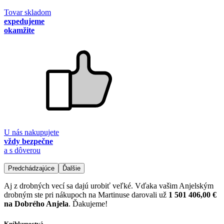
Tovar skladom
expedujeme
okamžite
U nás nakupujete
vždy bezpečne
a s dôverou
Predchádzajúce
Ďalšie
Aj z drobných vecí sa dajú urobiť veľké. Vďaka vašim Anjelským
drobným ste pri nákupoch na Martinuse darovali už
1 501 406,00 €
na Dobrého Anjela
. Ďakujeme!
Kníhkupectvá