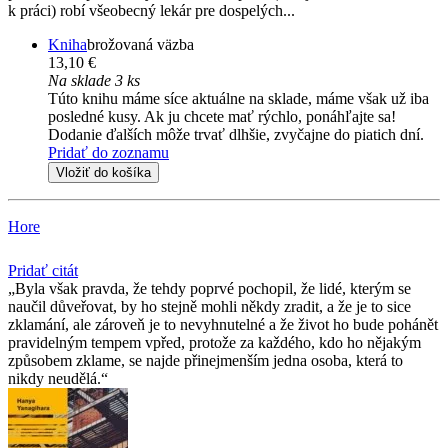
k práci) robí všeobecný lekár pre dospelých...
Kniha
brožovaná väzba
13,10 €
Na sklade 3 ks
Túto knihu máme síce aktuálne na sklade, máme však už iba
posledné kusy. Ak ju chcete mať rýchlo, ponáhľajte sa!
Dodanie ďalších môže trvať dlhšie, zvyčajne do piatich dní.
Pridať do zoznamu
Vložiť do košíka
Hore
Pridať citát
Byla však pravda, že tehdy poprvé pochopil, že lidé, kterým se
naučil důveřovat, by ho stejně mohli někdy zradit, a že je to sice
zklamání, ale zároveň je to nevyhnutelné a že život ho bude pohánět
pravidelným tempem vpřed, protože za každého, kdo ho nějakým
způsobem zklame, se najde přinejmenším jedna osoba, která to
nikdy neudělá.