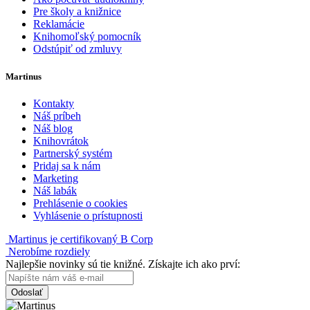
Pre školy a knižnice
Reklamácie
Knihomoľský pomocník
Odstúpiť od zmluvy
Martinus
Kontakty
Náš príbeh
Náš blog
Knihovrátok
Partnerský systém
Pridaj sa k nám
Marketing
Náš labák
Prehlásenie o cookies
Vyhlásenie o prístupnosti
Martinus je certifikovaný B Corp
Nerobíme rozdiely
Najlepšie novinky sú tie knižné. Získajte ich ako prví:
Odoslať