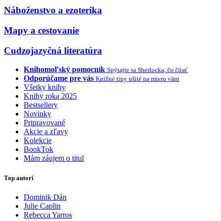
Náboženstvo a ezoterika
Mapy a cestovanie
Cudzojazyčná literatúra
Knihomoľský pomocník
Spýtajte sa Sherlocka, čo čítať
Odporúčame pre vás
Knižné tipy ušité na mieru vám
Všetky knihy
Knihy roka 2025
Bestsellery
Novinky
Pripravované
Akcie a zľavy
Kolekcie
BookTok
Mám záujem o titul
Top autori
Dominik Dán
Julie Caplin
Rebecca Yarros