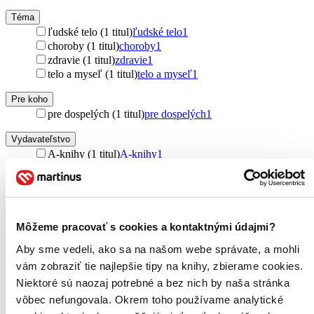
Téma
ľudské telo (1 titul)
ľudské telo
1
choroby (1 titul)
choroby
1
zdravie (1 titul)
zdravie
1
telo a myseľ (1 titul)
telo a myseľ
1
Pre koho
pre dospelých (1 titul)
pre dospelých
1
Vydavateľstvo
A-knihy (1 titul)
A-knihy
1
Väzba
brožovaná väzba (1 titul)
brožovaná väzba
1
Zúžiť výber
Môžeme pracovať s cookies a kontaktnými údajmi?
Zoradiť
Aby sme vedeli, ako sa na našom webe správate, a mohli
vám zobraziť tie najlepšie tipy na knihy, zbierame cookies.
Niektoré sú naozaj potrebné a bez nich by naša stránka
vôbec nefungovala. Okrem toho používame analytické