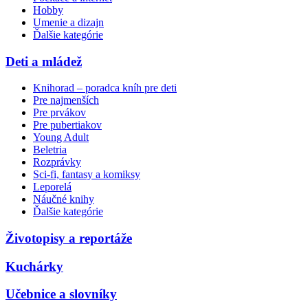
Hobby
Umenie a dizajn
Ďalšie kategórie
Deti a mládež
Knihorad – poradca kníh pre deti
Pre najmenších
Pre prvákov
Pre pubertiakov
Young Adult
Beletria
Rozprávky
Sci-fi, fantasy a komiksy
Leporelá
Náučné knihy
Ďalšie kategórie
Životopisy a reportáže
Kuchárky
Učebnice a slovníky