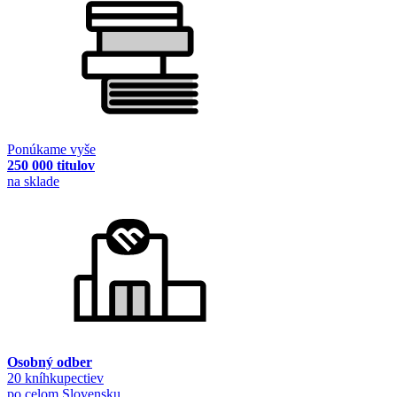
Ponúkame vyše
250 000 titulov
na sklade
Osobný odber
20 kníhkupectiev
po celom Slovensku