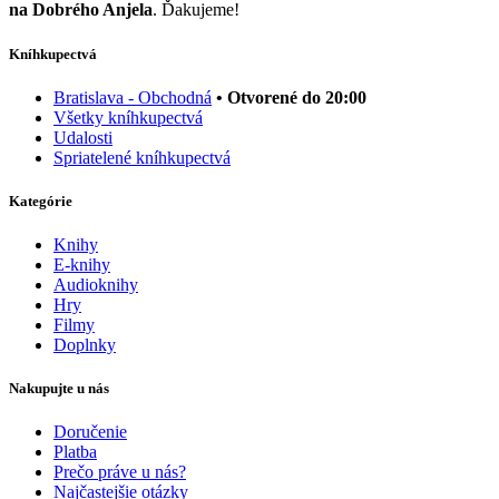
na Dobrého Anjela
. Ďakujeme!
Kníhkupectvá
Bratislava - Obchodná
• Otvorené do 20:00
Všetky kníhkupectvá
Udalosti
Spriatelené kníhkupectvá
Kategórie
Knihy
E-knihy
Audioknihy
Hry
Filmy
Doplnky
Nakupujte u nás
Doručenie
Platba
Prečo práve u nás?
Najčastejšie otázky