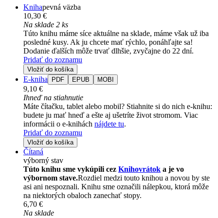
Kniha
pevná väzba
10,30 €
Na sklade 2 ks
Túto knihu máme síce aktuálne na sklade, máme však už iba
posledné kusy. Ak ju chcete mať rýchlo, ponáhľajte sa!
Dodanie ďalších môže trvať dlhšie, zvyčajne do 22 dní.
Pridať do zoznamu
Vložiť do košíka
E-kniha
PDF
EPUB
MOBI
9,10 €
Ihneď na stiahnutie
Máte čítačku, tablet alebo mobil? Stiahnite si do nich e-knihu:
budete ju mať hneď a ešte aj ušetríte život stromom. Viac
informácii o e-knihách
nájdete tu
.
Pridať do zoznamu
Vložiť do košíka
Čítaná
výborný stav
Túto knihu sme vykúpili cez
Knihovrátok
a je vo
výbornom stave.
Rozdiel medzi touto knihou a novou by ste
asi ani nespoznali. Knihu sme označili nálepkou, ktorá môže
na niektorých obaloch zanechať stopy.
6,70 €
Na sklade