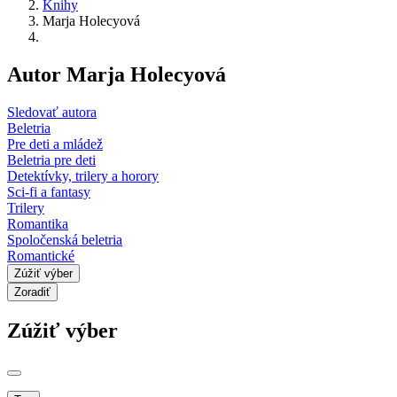
Knihy
Marja Holecyová
Autor Marja Holecyová
Sledovať autora
Beletria
Pre deti a mládež
Beletria pre deti
Detektívky, trilery a horory
Sci-fi a fantasy
Trilery
Romantika
Spoločenská beletria
Romantické
Zúžiť výber
Zoradiť
Zúžiť výber