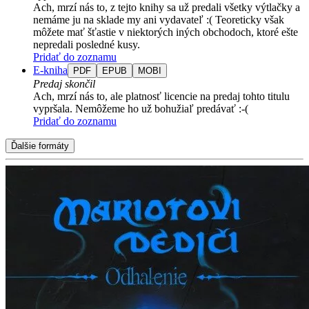
Ach, mrzí nás to, z tejto knihy sa už predali všetky výtlačky a
nemáme ju na sklade my ani vydavateľ :( Teoreticky však
môžete mať šťastie v niektorých iných obchodoch, ktoré ešte
nepredali posledné kusy.
Pridať do zoznamu
E-kniha
PDF
EPUB
MOBI
Predaj skončil
Ach, mrzí nás to, ale platnosť licencie na predaj tohto titulu
vypršala. Nemôžeme ho už bohužiaľ predávať :-(
Pridať do zoznamu
Ďalšie formáty