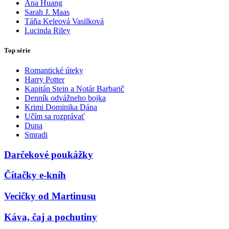
Ana Huang
Sarah J. Maas
Táňa Keleová Vasilková
Lucinda Riley
Top série
Romantické úteky
Harry Potter
Kapitán Stein a Notár Barbarič
Denník odvážneho bojka
Krimi Dominika Dána
Učím sa rozprávať
Duna
Smradi
Darčekové poukážky
Čítačky e-kníh
Vecičky od Martinusu
Káva, čaj a pochutiny