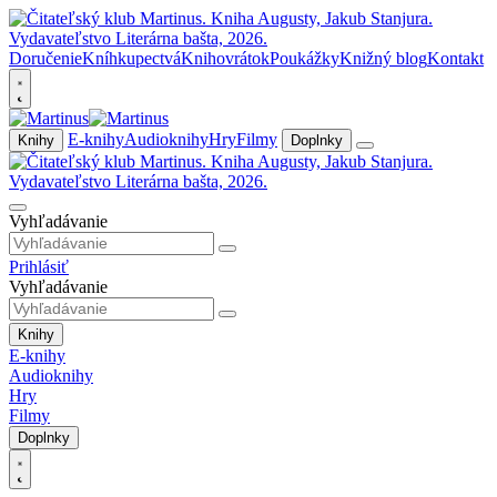
Doručenie
Kníhkupectvá
Knihovrátok
Poukážky
Knižný blog
Kontakt
E-knihy
Audioknihy
Hry
Filmy
Knihy
Doplnky
Vyhľadávanie
Prihlásiť
Vyhľadávanie
Knihy
E-knihy
Audioknihy
Hry
Filmy
Doplnky