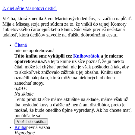
2. diel série
Mariotovi dediči
Veštba, ktorá zmenila život Mariotových dedičov, sa začína napĺňať.
Mija a Miseag stoja pred súdom za to, že vnikli do tajnej Komory
ľubietovského čarodejníckeho klanu. Súd však preruší nečakaná
udalosť, ktorá dedičov zavedie na ďalšiu dobrodružnú cestu..
Čítaná
mierne opotrebovaná
Túto knihu sme vykúpili cez
Knihovrátok
a je mierne
opotrebovaná.
Na tejto knihe už síce poznať, že ju niekto
čítal, môže jej chýbať prebal, nie je však poškodená tak, aby
to akokoľvek znižovalo zážitok z jej obsahu. Knihu sme
označili nálepkou, ktorá môže na niektorých obaloch
zanechať stopy.
6,49 €
Na sklade
Tento produkt síce máme aktuálne na sklade, máme však už
iba posledné kusy a ďalšie už nemá ani distribútor, preto je
možné, že bude onedlho úplne vypredaný. Ak ho chcete mať,
ponáhľajte sa!
Vložiť do košíka
Kniha
pevná väzba
Vypredané