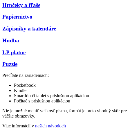
Hrnčeky a fľaše
Papiernictvo
Zápisníky a kalendáre
Hudba
LP platne
Puzzle
Prečítate na zariadeniach:
Pocketbook
Kindle
Smartfón či tablet s príslušnou aplikáciou
Počítač s príslušnou aplikáciou
Nie je možné meniť veľkosť písma, formát je preto vhodný skôr pre
väčšie obrazovky.
Viac informácií v
našich návodoch