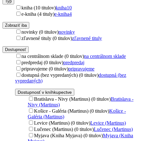
Typ
kniha (10 titulov)
kniha
10
e-kniha (4 tituly)
e-kniha
4
Zobraziť iba
novinky (0 titulov)
novinky
zľavnené tituly (0 titulov)
zľavnené tituly
Dostupnosť
na centrálnom sklade (0 titulov)
na centrálnom sklade
predpredaj (0 titulov)
predpredaj
pripravujeme (0 titulov)
pripravujeme
dostupná (bez vypredaných) (0 titulov)
dostupná (bez
vypredaných)
Dostupnosť v kníhkupectve
Bratislava - Nivy (Martinus) (0 titulov)
Bratislava -
Nivy (Martinus)
Košice - Galéria (Martinus) (0 titulov)
Košice -
Galéria (Martinus)
Levice (Martinus) (0 titulov)
Levice (Martinus)
Lučenec (Martinus) (0 titulov)
Lučenec (Martinus)
Myjava (Kniha Myjava) (0 titulov)
Myjava (Kniha