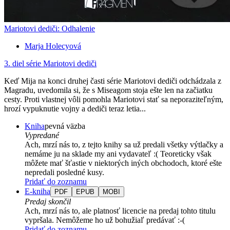
Mariotovi dediči: Odhalenie
Marja Holecyová
3. diel série
Mariotovi dediči
Keď Mija na konci druhej časti série Mariotovi dediči odchádzala z
Magradu, uvedomila si, že s Miseagom stoja ešte len na začiatku
cesty. Proti vlastnej vôli pomohla Mariotovi stať sa neporaziteľným,
hrozí vypuknutie vojny a dediči teraz letia...
Kniha
pevná väzba
Vypredané
Ach, mrzí nás to, z tejto knihy sa už predali všetky výtlačky a
nemáme ju na sklade my ani vydavateľ :( Teoreticky však
môžete mať šťastie v niektorých iných obchodoch, ktoré ešte
nepredali posledné kusy.
Pridať do zoznamu
E-kniha
PDF
EPUB
MOBI
Predaj skončil
Ach, mrzí nás to, ale platnosť licencie na predaj tohto titulu
vypršala. Nemôžeme ho už bohužiaľ predávať :-(
Pridať do zoznamu