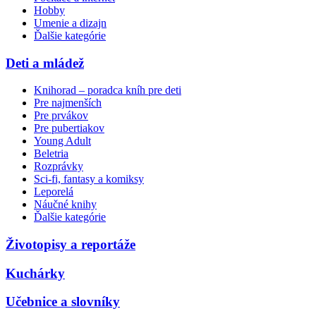
Hobby
Umenie a dizajn
Ďalšie kategórie
Deti a mládež
Knihorad – poradca kníh pre deti
Pre najmenších
Pre prvákov
Pre pubertiakov
Young Adult
Beletria
Rozprávky
Sci-fi, fantasy a komiksy
Leporelá
Náučné knihy
Ďalšie kategórie
Životopisy a reportáže
Kuchárky
Učebnice a slovníky