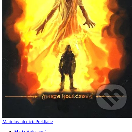
Mariotovi dediči: Prekliatie
Marja Holecyová