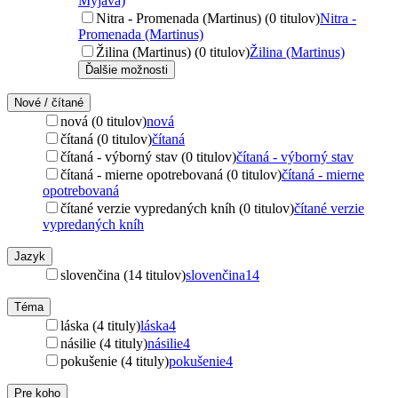
Myjava)
Nitra - Promenada (Martinus) (0 titulov)
Nitra -
Promenada (Martinus)
Žilina (Martinus) (0 titulov)
Žilina (Martinus)
Ďalšie možnosti
Nové / čítané
nová (0 titulov)
nová
čítaná (0 titulov)
čítaná
čítaná - výborný stav (0 titulov)
čítaná - výborný stav
čítaná - mierne opotrebovaná (0 titulov)
čítaná - mierne
opotrebovaná
čítané verzie vypredaných kníh (0 titulov)
čítané verzie
vypredaných kníh
Jazyk
slovenčina (14 titulov)
slovenčina
14
Téma
láska (4 tituly)
láska
4
násilie (4 tituly)
násilie
4
pokušenie (4 tituly)
pokušenie
4
Pre koho