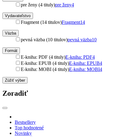
pre ženy (4 tituly)
pre ženy
4
Vydavateľstvo
Fragment (14 titulov)
Fragment
14
Väzba
pevná väzba (10 titulov)
pevná väzba
10
Formát
E-kniha: PDF (4 tituly)
E-kniha: PDF
4
E-kniha: EPUB (4 tituly)
E-kniha: EPUB
4
E-kniha: MOBI (4 tituly)
E-kniha: MOBI
4
Zúžiť výber
Zoradiť
Bestsellery
Top hodnotené
Novinky