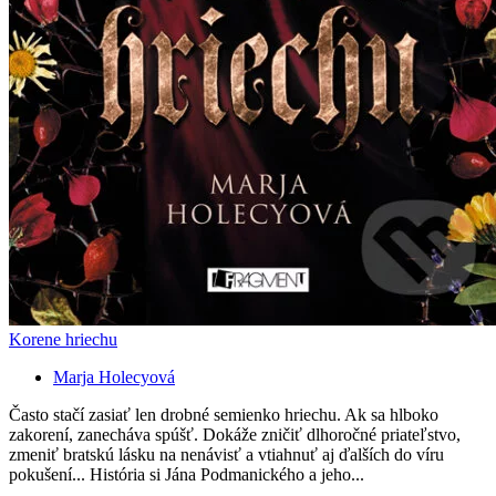
Korene hriechu
Marja Holecyová
Často stačí zasiať len drobné semienko hriechu. Ak sa hlboko
zakorení, zanecháva spúšť. Dokáže zničiť dlhoročné priateľstvo,
zmeniť bratskú lásku na nenávisť a vtiahnuť aj ďalších do víru
pokušení... História si Jána Podmanického a jeho...