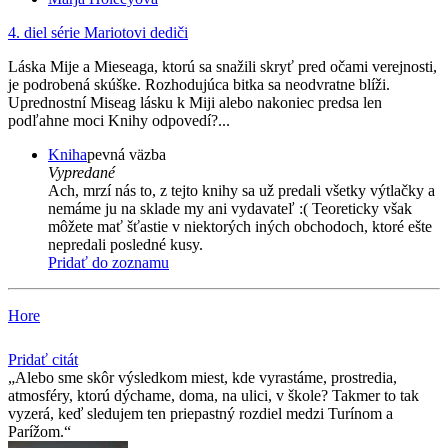
4. diel série
Mariotovi dediči
Láska Mije a Mieseaga, ktorú sa snažili skryť pred očami verejnosti,
je podrobená skúške. Rozhodujúca bitka sa neodvratne blíži.
Uprednostní Miseag lásku k Miji alebo nakoniec predsa len
podľahne moci Knihy odpovedí?...
Kniha
pevná väzba
Vypredané
Ach, mrzí nás to, z tejto knihy sa už predali všetky výtlačky a
nemáme ju na sklade my ani vydavateľ :( Teoreticky však
môžete mať šťastie v niektorých iných obchodoch, ktoré ešte
nepredali posledné kusy.
Pridať do zoznamu
Hore
Pridať citát
Alebo sme skôr výsledkom miest, kde vyrastáme, prostredia,
atmosféry, ktorú dýchame, doma, na ulici, v škole? Takmer to tak
vyzerá, keď sledujem ten priepastný rozdiel medzi Turínom a
Parížom.