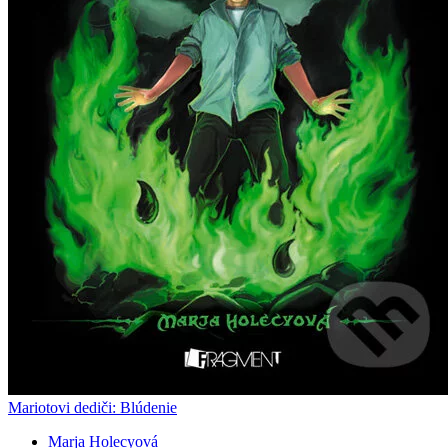
Mariotovi dediči: Blúdenie
Marja Holecyová