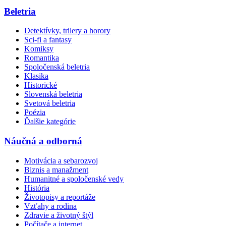
Beletria
Detektívky, trilery a horory
Sci-fi a fantasy
Komiksy
Romantika
Spoločenská beletria
Klasika
Historické
Slovenská beletria
Svetová beletria
Poézia
Ďalšie kategórie
Náučná a odborná
Motivácia a sebarozvoj
Biznis a manažment
Humanitné a spoločenské vedy
História
Životopisy a reportáže
Vzťahy a rodina
Zdravie a životný štýl
Počítače a internet