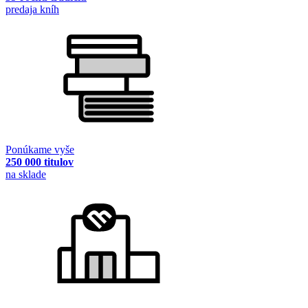
predaja kníh
Ponúkame vyše
250 000 titulov
na sklade