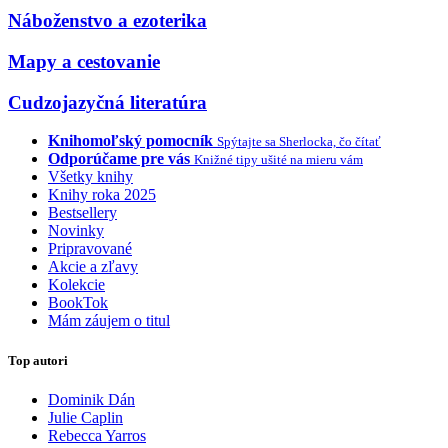
Náboženstvo a ezoterika
Mapy a cestovanie
Cudzojazyčná literatúra
Knihomoľský pomocník
Spýtajte sa Sherlocka, čo čítať
Odporúčame pre vás
Knižné tipy ušité na mieru vám
Všetky knihy
Knihy roka 2025
Bestsellery
Novinky
Pripravované
Akcie a zľavy
Kolekcie
BookTok
Mám záujem o titul
Top autori
Dominik Dán
Julie Caplin
Rebecca Yarros