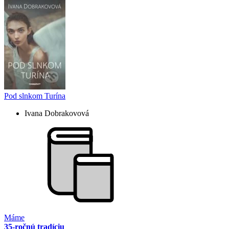
Pod slnkom Turína
Ivana Dobrakovová
Máme
35-ročnú tradíciu