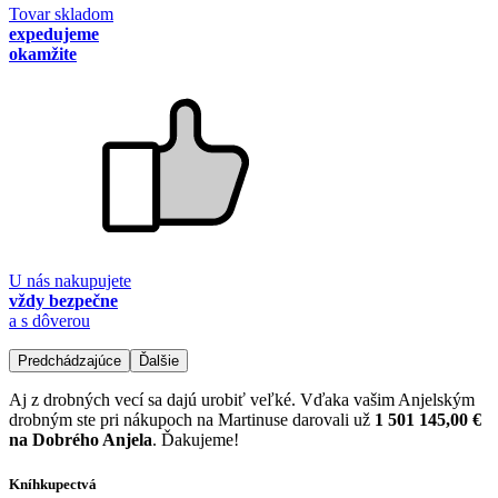
Tovar skladom
expedujeme
okamžite
U nás nakupujete
vždy bezpečne
a s dôverou
Predchádzajúce
Ďalšie
Aj z drobných vecí sa dajú urobiť veľké. Vďaka vašim Anjelským
drobným ste pri nákupoch na Martinuse darovali už
1 501 145,00 €
na Dobrého Anjela
. Ďakujeme!
Kníhkupectvá