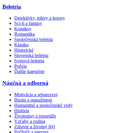
Beletria
Detektívky, trilery a horory
Sci-fi a fantasy
Komiksy
Romantika
Spoločenská beletria
Klasika
Historické
Slovenská beletria
Svetová beletria
Poézia
Ďalšie kategórie
Náučná a odborná
Motivácia a sebarozvoj
Biznis a manažment
Humanitné a spoločenské vedy
História
Životopisy a reportáže
Vzťahy a rodina
Zdravie a životný štýl
Počítače a internet