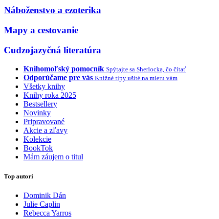
Náboženstvo a ezoterika
Mapy a cestovanie
Cudzojazyčná literatúra
Knihomoľský pomocník
Spýtajte sa Sherlocka, čo čítať
Odporúčame pre vás
Knižné tipy ušité na mieru vám
Všetky knihy
Knihy roka 2025
Bestsellery
Novinky
Pripravované
Akcie a zľavy
Kolekcie
BookTok
Mám záujem o titul
Top autori
Dominik Dán
Julie Caplin
Rebecca Yarros