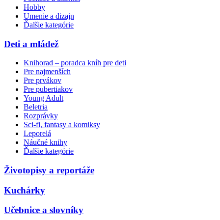
Hobby
Umenie a dizajn
Ďalšie kategórie
Deti a mládež
Knihorad – poradca kníh pre deti
Pre najmenších
Pre prvákov
Pre pubertiakov
Young Adult
Beletria
Rozprávky
Sci-fi, fantasy a komiksy
Leporelá
Náučné knihy
Ďalšie kategórie
Životopisy a reportáže
Kuchárky
Učebnice a slovníky