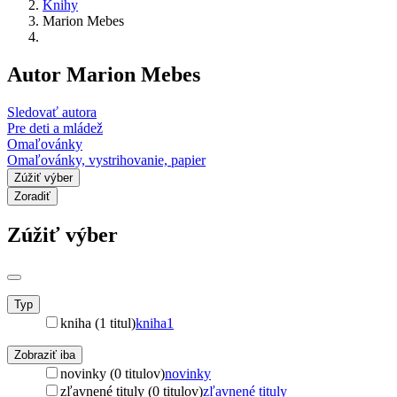
Knihy
Marion Mebes
Autor Marion Mebes
Sledovať autora
Pre deti a mládež
Omaľovánky
Omaľovánky, vystrihovanie, papier
Zúžiť výber
Zoradiť
Zúžiť výber
Typ
kniha (1 titul)
kniha
1
Zobraziť iba
novinky (0 titulov)
novinky
zľavnené tituly (0 titulov)
zľavnené tituly