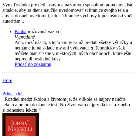
Vymaľovánka pre deti jasným a názorným spôsobom pomenúva isté
situácie, aby sa dieťa naučilo uvedomovať si hranice svojho tela a
aby si dospelí uvedomili, kde sú hranice výchovy k poslušnosti voči
autoritám...
Kniha
brožovaná väzba
Vypredané
Ach, mrzí nás to, z tejto knihy sa už predali všetky výtlačky a
nemáme ju na sklade my ani vydavateľ :( Teoreticky však
môžete mať šťastie v niektorých iných obchodoch, ktoré ešte
nepredali posledné kusy.
Pridať do zoznamu
Hore
Pridať citát
Rozdiel medzi školou a životom je, že v škole sa najprv naučíte
lekciu a potom dostanete test. No život vám najprv dá test a z neho
si odnesiete lekciu.