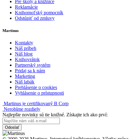
Pre školy a knižnice
Reklamácie
Knihomoľský pomocník
Odstúpiť od zmluvy
Martinus
Kontakty
Náš príbeh
Náš blog
Knihovrátok
Partnerský systém
Pridaj sa k nám
Marketing
Náš labák
Prehlásenie o cookies
Vyhlásenie o prístupnosti
Martinus je certifikovaný B Corp
Nerobíme rozdiely
Najlepšie novinky sú tie knižné. Získajte ich ako prví:
Odoslať
© 2000-2026 Martinus. Internetové kníhkupectvo. Všetky práva