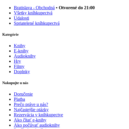
Bratislava - Obchodná
• Otvorené do 21:00
Všetky kníhkupectvá
Udalosti
Spriatelené kníhkupectvá
Kategórie
Knihy
E-knihy
Audioknihy
Hry
Filmy
Doplnky
Nakupujte u nás
Doručenie
Platba
Prečo práve u nás?
Najčastejšie otázky
Rezervácia v kníhkupectve
Ako čítať e-knihy
Ako počúvať audioknihy