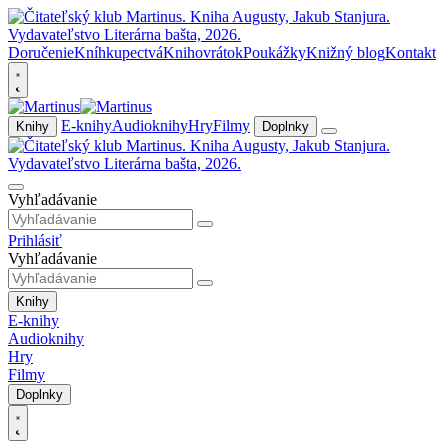
Doručenie
Kníhkupectvá
Knihovrátok
Poukážky
Knižný blog
Kontakt
E-knihy
Audioknihy
Hry
Filmy
Knihy
Doplnky
Vyhľadávanie
Prihlásiť
Vyhľadávanie
Knihy
E-knihy
Audioknihy
Hry
Filmy
Doplnky