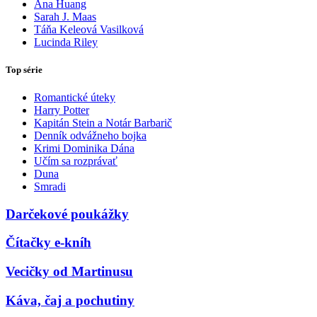
Ana Huang
Sarah J. Maas
Táňa Keleová Vasilková
Lucinda Riley
Top série
Romantické úteky
Harry Potter
Kapitán Stein a Notár Barbarič
Denník odvážneho bojka
Krimi Dominika Dána
Učím sa rozprávať
Duna
Smradi
Darčekové poukážky
Čítačky e-kníh
Vecičky od Martinusu
Káva, čaj a pochutiny