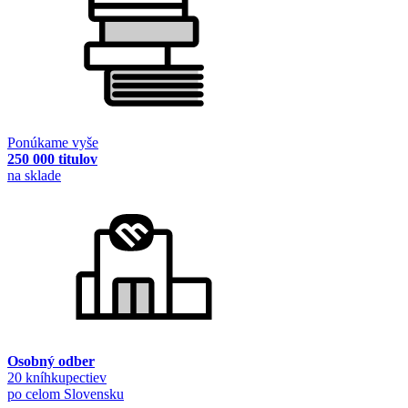
Ponúkame vyše
250 000 titulov
na sklade
Osobný odber
20 kníhkupectiev
po celom Slovensku