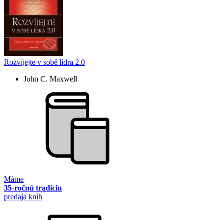
Rozvíjejte v sobě lídra 2.0
John C. Maxwell
Máme
35-ročnú tradíciu
predaja kníh