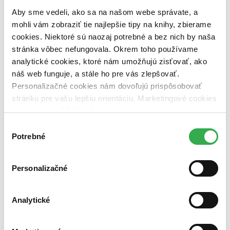
Väzba
Aby sme vedeli, ako sa na našom webe správate, a
brožovaná väzba (1 titul)
brožovaná väzba
1
mohli vám zobraziť tie najlepšie tipy na knihy, zbierame
Zúžiť výber
cookies. Niektoré sú naozaj potrebné a bez nich by naša
stránka vôbec nefungovala. Okrem toho používame
Zoradiť
analytické cookies, ktoré nám umožňujú zisťovať, ako
náš web funguje, a stále ho pre vás zlepšovať.
Personalizačné cookies nám dovoľujú prispôsobovať
stránku pre vašu lepšiu orientáciu. Marketingové cookies
Bestsellery
nám zas umožňujú zobrazenie relevantnej reklamy.
Top hodnotené
Novinky
Niektoré údaje zdieľame aj s tretími stranami. Veľmi by
Výber
Najdrahšie
nám pomohlo, keby sme mohli používať všetky tieto
Potrebné
súhlasu
Najlacnejšie
cookies. Ďakujeme!
Najvyššia zľava
Personalizačné
Analytické