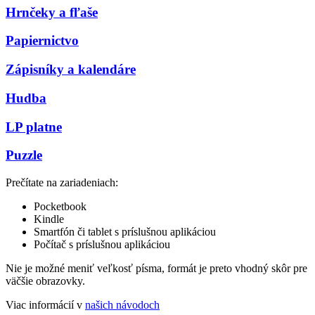
Hrnčeky a fľaše
Papiernictvo
Zápisníky a kalendáre
Hudba
LP platne
Puzzle
Prečítate na zariadeniach:
Pocketbook
Kindle
Smartfón či tablet s príslušnou aplikáciou
Počítač s príslušnou aplikáciou
Nie je možné meniť veľkosť písma, formát je preto vhodný skôr pre
väčšie obrazovky.
Viac informácií v
našich návodoch