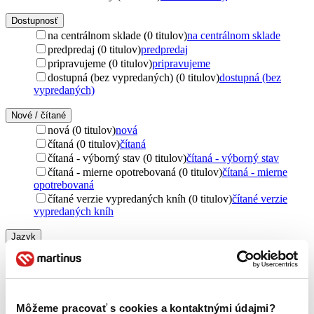
Dostupnosť
na centrálnom sklade (0 titulov)
na centrálnom sklade
predpredaj (0 titulov)
predpredaj
pripravujeme (0 titulov)
pripravujeme
dostupná (bez vypredaných) (0 titulov)
dostupná (bez
vypredaných)
Nové / čítané
nová (0 titulov)
nová
čítaná (0 titulov)
čítaná
čítaná - výborný stav (0 titulov)
čítaná - výborný stav
čítaná - mierne opotrebovaná (0 titulov)
čítaná - mierne
opotrebovaná
čítané verzie vypredaných kníh (0 titulov)
čítané verzie
vypredaných kníh
Jazyk
slovenčina (1 titul)
slovenčina
1
Vydavateľstvo
Aspekt (1 titul)
Aspekt
1
Môžeme pracovať s cookies a kontaktnými údajmi?