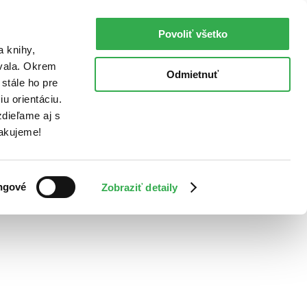
Povoliť všetko
a knihy,
ovala. Okrem
Odmietnuť
stále ho pre
u orientáciu.
dieľame aj s
Ďakujeme!
ngové
Zobraziť detaily