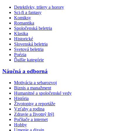
Detektívky, trilery a horory
Sci-fi a fantasy
Komiksy
Romantika
Spoločenská beletria
Klasika
Historické
Slovenská beletria
Svetová beletria
Poézia
Ďalšie kategórie
Náučná a odborná
Motivácia a sebarozvoj
Biznis a manažment
Humanitné a spoločenské vedy
História
Životopisy a reportáže
Vzťahy a rodina
Zdravie a životný štýl
Počítače a internet
Hobby
Umenie a dizajn