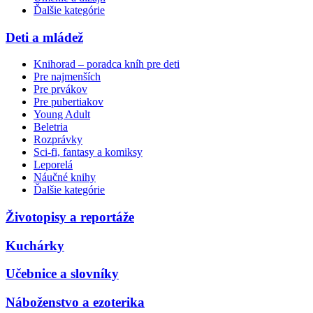
Ďalšie kategórie
Deti a mládež
Knihorad – poradca kníh pre deti
Pre najmenších
Pre prvákov
Pre pubertiakov
Young Adult
Beletria
Rozprávky
Sci-fi, fantasy a komiksy
Leporelá
Náučné knihy
Ďalšie kategórie
Životopisy a reportáže
Kuchárky
Učebnice a slovníky
Náboženstvo a ezoterika