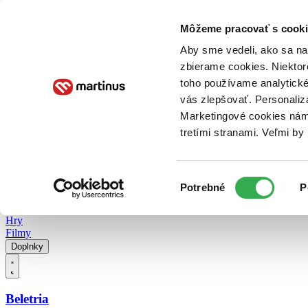
Doručenie
Kníhkupectvá
Knihovrátok
Poukážky
Knižný blog
Kontakt
Môžeme pracovať s cooki
Aby sme vedeli, ako sa na 
zbierame cookies. Niektor
E-knihy
Audioknihy
Hry
Filmy
Knihy
Doplnky
toho používame analytické
vás zlepšovať. Personaliz
Vyhľadávanie
Marketingové cookies nám 
tretími stranami. Veľmi b
Prihlásiť
Vyhľadávanie
Výber
Knihy
Potrebné
P
súhlasu
E-knihy
Audioknihy
Hry
Filmy
Doplnky
Beletria