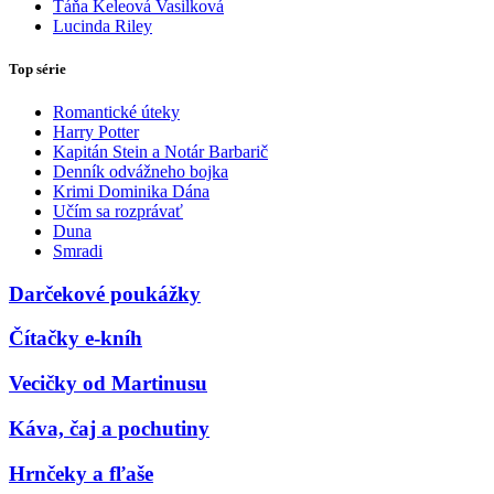
Táňa Keleová Vasilková
Lucinda Riley
Top série
Romantické úteky
Harry Potter
Kapitán Stein a Notár Barbarič
Denník odvážneho bojka
Krimi Dominika Dána
Učím sa rozprávať
Duna
Smradi
Darčekové poukážky
Čítačky e-kníh
Vecičky od Martinusu
Káva, čaj a pochutiny
Hrnčeky a fľaše