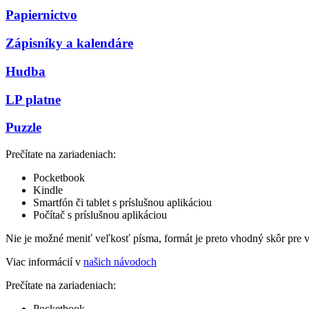
Papiernictvo
Zápisníky a kalendáre
Hudba
LP platne
Puzzle
Prečítate na zariadeniach:
Pocketbook
Kindle
Smartfón či tablet s príslušnou aplikáciou
Počítač s príslušnou aplikáciou
Nie je možné meniť veľkosť písma, formát je preto vhodný skôr pre 
Viac informácií v
našich návodoch
Prečítate na zariadeniach:
Pocketbook