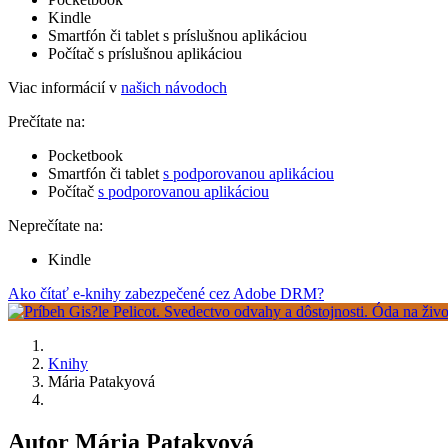
Kindle
Smartfón či tablet s príslušnou aplikáciou
Počítač s príslušnou aplikáciou
Viac informácií v
našich návodoch
Prečítate na:
Pocketbook
Smartfón či tablet
s podporovanou aplikáciou
Počítač
s podporovanou aplikáciou
Neprečítate na:
Kindle
Ako čítať e-knihy zabezpečené cez Adobe DRM?
Knihy
Mária Patakyová
Autor Mária Patakyová