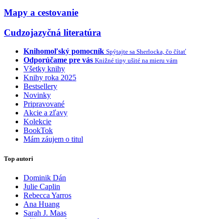
Mapy a cestovanie
Cudzojazyčná literatúra
Knihomoľský pomocník
Spýtajte sa Sherlocka, čo čítať
Odporúčame pre vás
Knižné tipy ušité na mieru vám
Všetky knihy
Knihy roka 2025
Bestsellery
Novinky
Pripravované
Akcie a zľavy
Kolekcie
BookTok
Mám záujem o titul
Top autori
Dominik Dán
Julie Caplin
Rebecca Yarros
Ana Huang
Sarah J. Maas