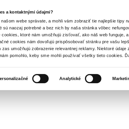
es a kontaktnými údajmi?
našom webe správate, a mohli vám zobraziť tie najlepšie tipy n
é sú naozaj potrebné a bez nich by naša stránka vôbec nefung
 cookies, ktoré nám umožňujú zisťovať, ako náš web funguje, a 
ačné cookies nám dovoľujú prispôsobovať stránku pre vašu lepši
zas umožňujú zobrazenie relevantnej reklamy. Niektoré údaje z
y nám pomohlo, keby sme mohli používať všetky tieto cookies. 
ersonalizačné
Analytické
Marketi