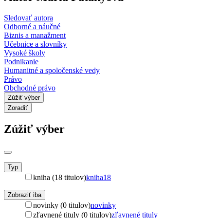
Sledovať autora
Odborné a náučné
Biznis a manažment
Učebnice a slovníky
Vysoké školy
Podnikanie
Humanitné a spoločenské vedy
Právo
Obchodné právo
Zúžiť výber
Zoradiť
Zúžiť výber
Typ
kniha (18 titulov)
kniha
18
Zobraziť iba
novinky (0 titulov)
novinky
zľavnené tituly (0 titulov)
zľavnené tituly