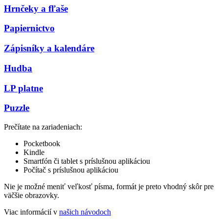
Hrnčeky a fľaše
Papiernictvo
Zápisníky a kalendáre
Hudba
LP platne
Puzzle
Prečítate na zariadeniach:
Pocketbook
Kindle
Smartfón či tablet s príslušnou aplikáciou
Počítač s príslušnou aplikáciou
Nie je možné meniť veľkosť písma, formát je preto vhodný skôr pre
väčšie obrazovky.
Viac informácií v
našich návodoch