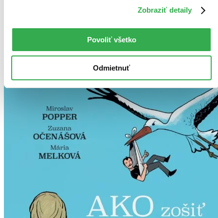
Najdrahšie
Zobraziť detaily
Najlacnejšie
Najvyššia zľava
Povoliť všetko
Odmietnuť