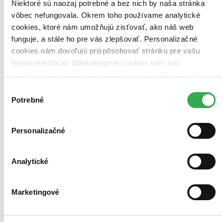
Niektoré sú naozaj potrebné a bez nich by naša stránka
pre rodičov (2 tituly)
pre rodičov
2
vôbec nefungovala. Okrem toho používame analytické
cookies, ktoré nám umožňujú zisťovať, ako náš web
Vydavateľstvo
Premedia (2 tituly)
Premedia
2
funguje, a stále ho pre vás zlepšovať. Personalizačné
cookies nám dovoľujú prispôsobovať stránku pre vašu
Väzba
lepšiu orientáciu. Marketingové cookies nám zas
pevná väzba (1 titul)
pevná väzba
1
umožňujú zobrazenie relevantnej reklamy. Niektoré údaje
Formát
zdieľame aj s tretími stranami. Veľmi by nám pomohlo,
Výber
E-kniha: PDF (1 titul)
E-kniha: PDF
1
keby sme mohli používať všetky tieto cookies. Ďakujeme!
Potrebné
súhlasu
E-kniha: EPUB (1 titul)
E-kniha: EPUB
1
E-kniha: MOBI (1 titul)
E-kniha: MOBI
1
Personalizačné
Zúžiť výber
Zoradiť
Analytické
Marketingové
Bestsellery
Top hodnotené
Novinky