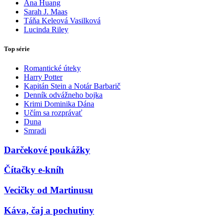
Ana Huang
Sarah J. Maas
Táňa Keleová Vasilková
Lucinda Riley
Top série
Romantické úteky
Harry Potter
Kapitán Stein a Notár Barbarič
Denník odvážneho bojka
Krimi Dominika Dána
Učím sa rozprávať
Duna
Smradi
Darčekové poukážky
Čítačky e-kníh
Vecičky od Martinusu
Káva, čaj a pochutiny