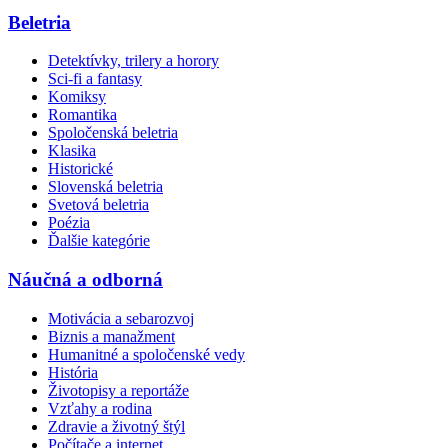
Beletria
Detektívky, trilery a horory
Sci-fi a fantasy
Komiksy
Romantika
Spoločenská beletria
Klasika
Historické
Slovenská beletria
Svetová beletria
Poézia
Ďalšie kategórie
Náučná a odborná
Motivácia a sebarozvoj
Biznis a manažment
Humanitné a spoločenské vedy
História
Životopisy a reportáže
Vzťahy a rodina
Zdravie a životný štýl
Počítače a internet