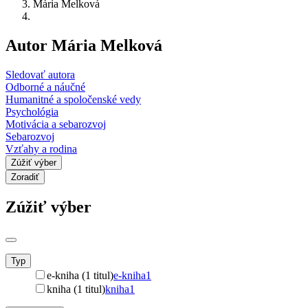
Mária Melková
Autor Mária Melková
Sledovať autora
Odborné a náučné
Humanitné a spoločenské vedy
Psychológia
Motivácia a sebarozvoj
Sebarozvoj
Vzťahy a rodina
Zúžiť výber
Zoradiť
Zúžiť výber
Typ
e-kniha (1 titul)
e-kniha
1
kniha (1 titul)
kniha
1