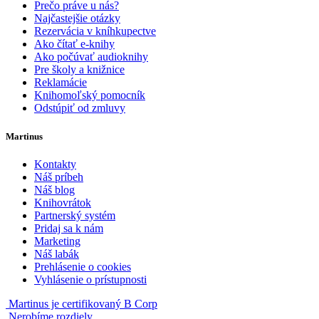
Prečo práve u nás?
Najčastejšie otázky
Rezervácia v kníhkupectve
Ako čítať e-knihy
Ako počúvať audioknihy
Pre školy a knižnice
Reklamácie
Knihomoľský pomocník
Odstúpiť od zmluvy
Martinus
Kontakty
Náš príbeh
Náš blog
Knihovrátok
Partnerský systém
Pridaj sa k nám
Marketing
Náš labák
Prehlásenie o cookies
Vyhlásenie o prístupnosti
Martinus je certifikovaný B Corp
Nerobíme rozdiely