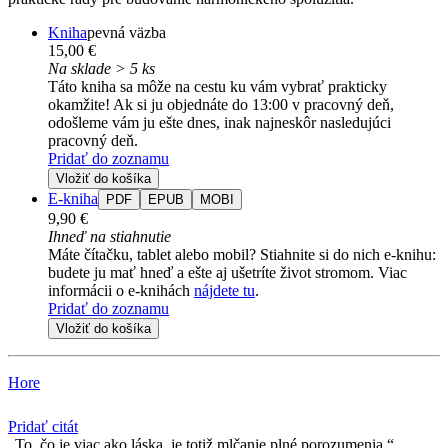
Kniha
pevná väzba
15,00 €
Na sklade > 5 ks
Táto kniha sa môže na cestu ku vám vybrať prakticky
okamžite! Ak si ju objednáte do 13:00 v pracovný deň,
odošleme vám ju ešte dnes, inak najneskôr nasledujúci
pracovný deň.
Pridať do zoznamu
Vložiť do košíka
E-kniha
PDF
EPUB
MOBI
9,90 €
Ihneď na stiahnutie
Máte čítačku, tablet alebo mobil? Stiahnite si do nich e-knihu:
budete ju mať hneď a ešte aj ušetríte život stromom. Viac
informácii o e-knihách
nájdete tu
.
Pridať do zoznamu
Vložiť do košíka
Hore
Pridať citát
To, čo je viac ako láska, je totiž mlčanie plné porozumenia.