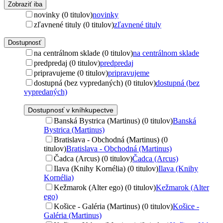
Zobraziť iba
novinky (0 titulov)
novinky
zľavnené tituly (0 titulov)
zľavnené tituly
Dostupnosť
na centrálnom sklade (0 titulov)
na centrálnom sklade
predpredaj (0 titulov)
predpredaj
pripravujeme (0 titulov)
pripravujeme
dostupná (bez vypredaných) (0 titulov)
dostupná (bez
vypredaných)
Dostupnosť v kníhkupectve
Banská Bystrica (Martinus) (0 titulov)
Banská
Bystrica (Martinus)
Bratislava - Obchodná (Martinus) (0
titulov)
Bratislava - Obchodná (Martinus)
Čadca (Arcus) (0 titulov)
Čadca (Arcus)
Ilava (Knihy Kornélia) (0 titulov)
Ilava (Knihy
Kornélia)
Kežmarok (Alter ego) (0 titulov)
Kežmarok (Alter
ego)
Košice - Galéria (Martinus) (0 titulov)
Košice -
Galéria (Martinus)