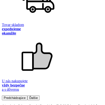
Tovar skladom
expedujeme
okamžite
U nás nakupujete
vždy bezpečne
a s dôverou
Predchádzajúce
Ďalšie