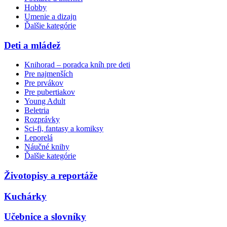
Hobby
Umenie a dizajn
Ďalšie kategórie
Deti a mládež
Knihorad – poradca kníh pre deti
Pre najmenších
Pre prvákov
Pre pubertiakov
Young Adult
Beletria
Rozprávky
Sci-fi, fantasy a komiksy
Leporelá
Náučné knihy
Ďalšie kategórie
Životopisy a reportáže
Kuchárky
Učebnice a slovníky