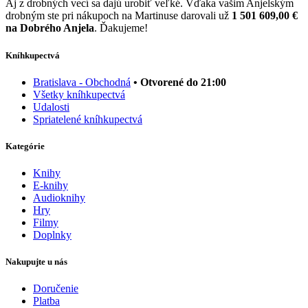
Aj z drobných vecí sa dajú urobiť veľké. Vďaka vašim Anjelským
drobným ste pri nákupoch na Martinuse darovali už
1 501 609,00 €
na Dobrého Anjela
. Ďakujeme!
Kníhkupectvá
Bratislava - Obchodná
• Otvorené do 21:00
Všetky kníhkupectvá
Udalosti
Spriatelené kníhkupectvá
Kategórie
Knihy
E-knihy
Audioknihy
Hry
Filmy
Doplnky
Nakupujte u nás
Doručenie
Platba