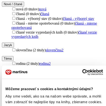
Nové / čítané
nová (0 titulov)
nová
čítaná (0 titulov)
čítaná
čítaná - výborný stav (0 titulov)
čítaná - výborný stav
čítaná - mierne opotrebovaná (0 titulov)
čítaná - mierne
opotrebovaná
čítané verzie vypredaných kníh (0 titulov)
čítané verzie
vypredaných kníh
Jazyk
slovenčina (2 tituly)
slovenčina
2
Téma
rodina (2 tituly)
rodina
2
komunikácia (2 tituly)
komunikácia
2
vzťahy (2 tituly)
vzťahy
2
rodičovstvo (2 tituly)
rodičovstvo
2
výchova (2 tituly)
výchova
2
výchova detí (2 tituly)
výchova detí
2
Môžeme pracovať s cookies a kontaktnými údajmi?
Ďalšie možnosti
Aby sme vedeli, ako sa na našom webe správate, a mohli
Pre koho
vám zobraziť tie najlepšie tipy na knihy, zbierame cookies.
pre dospelých (2 tituly)
pre dospelých
2