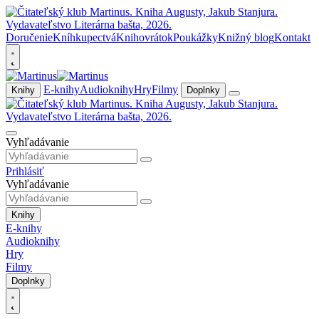
Doručenie
Kníhkupectvá
Knihovrátok
Poukážky
Knižný blog
Kontakt
E-knihy
Audioknihy
Hry
Filmy
Knihy
Doplnky
Vyhľadávanie
Prihlásiť
Vyhľadávanie
Knihy
E-knihy
Audioknihy
Hry
Filmy
Doplnky