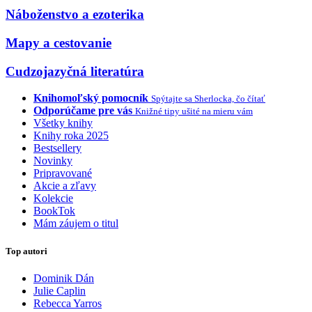
Náboženstvo a ezoterika
Mapy a cestovanie
Cudzojazyčná literatúra
Knihomoľský pomocník
Spýtajte sa Sherlocka, čo čítať
Odporúčame pre vás
Knižné tipy ušité na mieru vám
Všetky knihy
Knihy roka 2025
Bestsellery
Novinky
Pripravované
Akcie a zľavy
Kolekcie
BookTok
Mám záujem o titul
Top autori
Dominik Dán
Julie Caplin
Rebecca Yarros