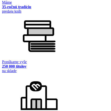
Máme
35-ročnú tradíciu
predaja kníh
Ponúkame vyše
250 000 titulov
na sklade